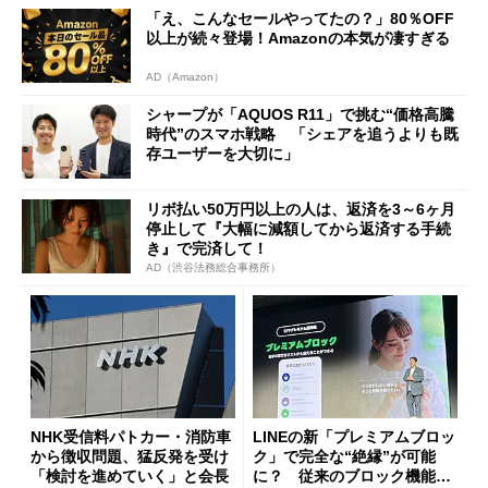
に
「え、こんなセールやってたの？」80％OFF
以上が続々登場！Amazonの本気が凄すぎる
AD（Amazon）
シャープが「AQUOS R11」で挑む“価格高騰
時代”のスマホ戦略 「シェアを追うよりも既
存ユーザーを大切に」
リボ払い50万円以上の人は、返済を3～6ヶ月
停止して『大幅に減額してから返済する手続
き』で完済して！
AD（渋谷法務総合事務所）
NHK受信料パトカー・消防車
LINEの新「プレミアムブロッ
から徴収問題、猛反発を受け
ク」で完全な“絶縁”が可能
「検討を進めていく」と会長
に？ 従来のブロック機能と