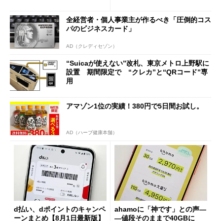
の決定的な違い
全経営者・個人事業主が作るべき「圧倒的コス
パのビジネスカード」
AD（クレディセゾン）
“Suicaが使えない”改札、東京メトロ上野駅に
設置 期間限定で “クレカ”と“QRコード”専
用
アマゾン1位の実績！380円で5日間お試し。
AD（ハーブ健康本舗）
d払い、dポイントのキャンペ
ahamoに「神です」との声―
ーンまとめ【8月1日最新版】
―値段そのままで40GBに