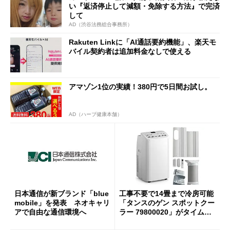
い『返済停止して減額・免除する方法』で完済
して
AD（渋谷法務総合事務所）
Rakuten Linkに「AI通話要約機能」、楽天モ
バイル契約者は追加料金なしで使える
アマゾン1位の実績！380円で5日間お試し。
AD（ハーブ健康本舗）
日本通信が新ブランド「blue
工事不要で14畳まで冷房可能
mobile」を発表 ネオキャリ
「タンスのゲン スポットクー
アで自由な通信環境へ
ラー 79800020」がタイムセ
ールで10％オフの5万3999円