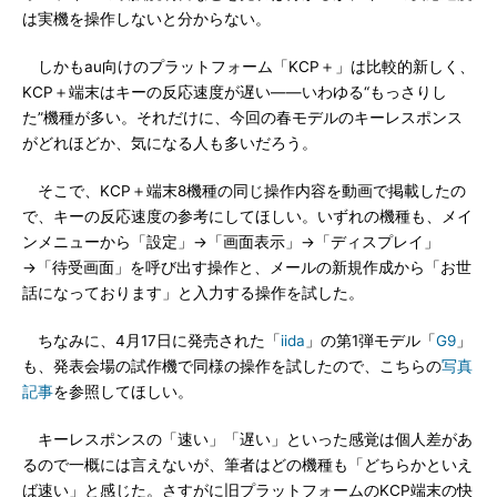
は実機を操作しないと分からない。
しかもau向けのプラットフォーム「KCP＋」は比較的新しく、
KCP＋端末はキーの反応速度が遅い――いわゆる“もっさりし
た”機種が多い。それだけに、今回の春モデルのキーレスポンス
がどれほどか、気になる人も多いだろう。
そこで、KCP＋端末8機種の同じ操作内容を動画で掲載したの
で、キーの反応速度の参考にしてほしい。いずれの機種も、メイ
ンメニューから「設定」→「画面表示」→「ディスプレイ」
→「待受画面」を呼び出す操作と、メールの新規作成から「お世
話になっております」と入力する操作を試した。
ちなみに、4月17日に発売された「
iida
」の第1弾モデル「
G9
」
も、発表会場の試作機で同様の操作を試したので、こちらの
写真
記事
を参照してほしい。
キーレスポンスの「速い」「遅い」といった感覚は個人差があ
るので一概には言えないが、筆者はどの機種も「どちらかといえ
ば速い」と感じた。さすがに旧プラットフォームのKCP端末の快