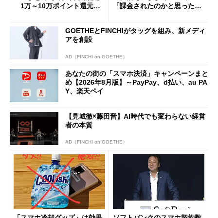
1万～10万ポイント還元の
「課金されたのかと思った」
施策がめじろ押し
と戸惑いも
GOETHEとFINCHIがタッグを組み、新メディ
アを創設
AD（FINCHI on GOETHE）
あなたの街の「スマホ決済」キャンペーンまと
め【2026年8月版】～PayPay、d払い、au PA
Y、楽天ペイ
【見城徹×藤田晋】AI時代でも変わらない経営
者の本質
AD（FINCHI on GOETHE）
「スマホ冷却グッズ」は効果
ソフトバンクのスマホ契約数