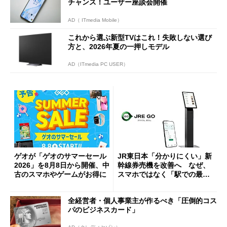
チャンス！ユーザー座談会開催
AD（ ITmedia Mobile）
これから選ぶ新型TVはこれ！失敗しない選び
方と、2026年夏の一押しモデル
AD（ITmedia PC USER）
ゲオが「ゲオのサマーセール
JR東日本「分かりにくい」新
2026」を8月8日から開催、中
幹線券売機を改善へ なぜ、
古のスマホやゲームがお得に
スマホではなく「駅での最短
1分購入」を実現？
全経営者・個人事業主が作るべき「圧倒的コス
パのビジネスカード」