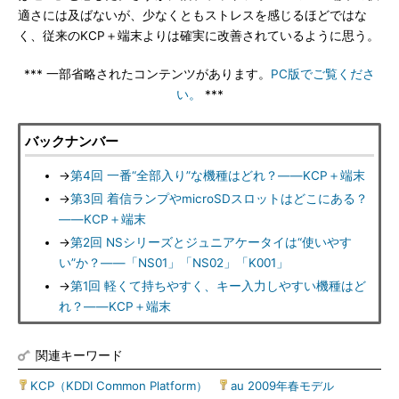
適さには及ばないが、少なくともストレスを感じるほどではな
く、従来のKCP＋端末よりは確実に改善されているように思う。
*** 一部省略されたコンテンツがあります。
PC版でご覧くださ
い。
***
バックナンバー
→
第4回 一番“全部入り”な機種はどれ？――KCP＋端末
→
第3回 着信ランプやmicroSDスロットはどこにある？
――KCP＋端末
→
第2回 NSシリーズとジュニアケータイは“使いやす
い”か？――「NS01」「NS02」「K001」
→
第1回 軽くて持ちやすく、キー入力しやすい機種はど
れ？――KCP＋端末
関連キーワード
KCP（KDDI Common Platform）
|
au 2009年春モデル
|