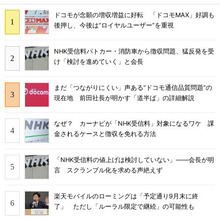
ドコモが念願の増収増益に好転 「ドコモMAX」好調も
後押し、今後は“ロイヤルユーザー”を重視
NHK受信料パトカー・消防車から徴収問題、猛反発を受
け「検討を進めていく」と会長
まだ「つながりにくい」声ある“ドコモ通信品質問題”の
現在地 前田社長が明かす「道半ば」の詳細解説
なぜ？ カーナビが「NHK受信料」対象になるワケ 課
金されるケースと徴収を免れる方法
「NHK受信料の値上げは検討していない」――会長が明
言 スクランブル化を求める声絶えず
楽天モバイルのローミングは「予定通り9月末に終
了」 ただし「ルーラル限定で継続」の可能性も