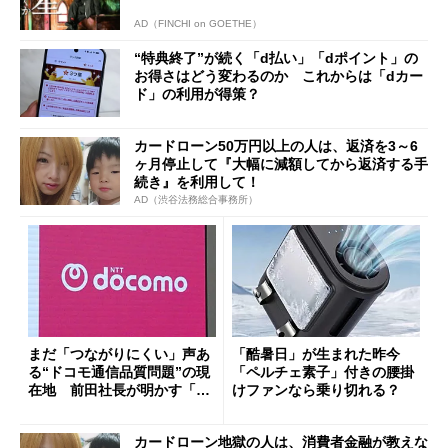
AD（FINCHI on GOETHE）
“特典終了”が続く「d払い」「dポイント」の
お得さはどう変わるのか これからは「dカー
ド」の利用が得策？
カードローン50万円以上の人は、返済を3～6
ヶ月停止して『大幅に減額してから返済する手
続き』を利用して！
AD（渋谷法務総合事務所）
まだ「つながりにくい」声あ
「酷暑日」が生まれた昨今
る“ドコモ通信品質問題”の現
「ペルチェ素子」付きの腰掛
在地 前田社長が明かす「道
けファンなら乗り切れる？
半ば」の詳細解説
カードローン地獄の人は、消費者金融が教えな