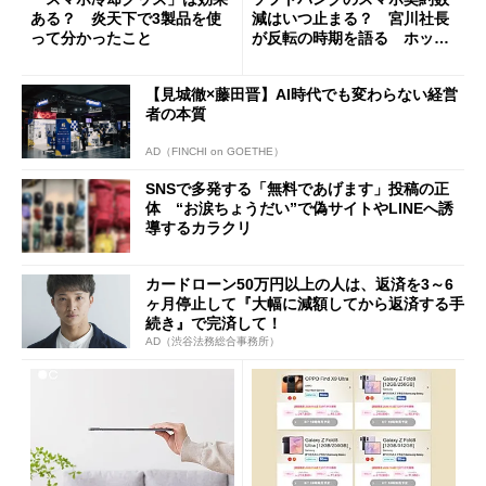
ある？ 炎天下で3製品を使
減はいつ止まる？ 宮川社長
って分かったこと
が反転の時期を語る ホッピ
ング対策は「真剣にやりすぎ
た」
【見城徹×藤田晋】AI時代でも変わらない経営
者の本質
AD（FINCHI on GOETHE）
SNSで多発する「無料であげます」投稿の正
体 “お涙ちょうだい”で偽サイトやLINEへ誘
導するカラクリ
カードローン50万円以上の人は、返済を3～6
ヶ月停止して『大幅に減額してから返済する手
続き』で完済して！
AD（渋谷法務総合事務所）