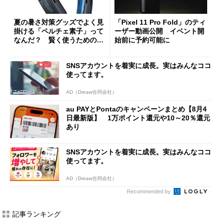
夏の暑さ対策グッズでよく見
「Pixel 11 Pro Fold」のティ
掛ける「ペルチェ素子」って
ーザー動画公開 イベント開
なんだ？ 賢く使うための注
始前に予約可能に
意点も
SNSアカウントを着実に成長。実はみんなココ
使ってます。
AD（Dreaw合同会社）
au PAYとPontaのキャンペーンまとめ【8月4
日最新版】 1万ポイント還元や10～20％還元
あり
SNSアカウントを着実に成長。実はみんなココ
使ってます。
AD（Dreaw合同会社）
Recommended by
記事ランキング