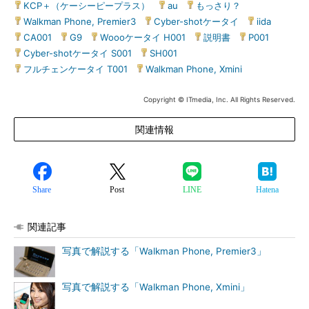
KCP＋（ケーシーピープラス）
|
au
|
もっさり？
|
Walkman Phone, Premier3
|
Cyber-shotケータイ
|
iida
|
CA001
|
G9
|
Woooケータイ H001
|
説明書
|
P001
|
Cyber-shotケータイ S001
|
SH001
|
フルチェンケータイ T001
|
Walkman Phone, Xmini
Copyright © ITmedia, Inc. All Rights Reserved.
関連情報
Share
Post
LINE
Hatena
関連記事
写真で解説する「Walkman Phone, Premier3」
写真で解説する「Walkman Phone, Xmini」