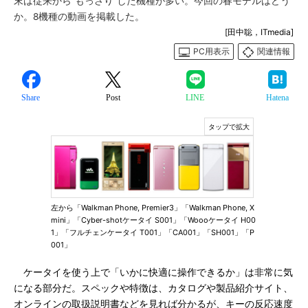
末は従来から“もっさり”した機種が多い。今回の春モデルはどう
か。8機種の動画を掲載した。
[田中聡，ITmedia]
PC用表示
関連情報
Share
Post
LINE
Hatena
左から「Walkman Phone, Premier3」「Walkman Phone, X
mini」「Cyber-shotケータイ S001」「Woooケータイ H00
1」「フルチェンケータイ T001」「CA001」「SH001」「P
001」
ケータイを使う上で「いかに快適に操作できるか」は非常に気
になる部分だ。スペックや特徴は、カタログや製品紹介サイト、
オンラインの取扱説明書などを見れば分かるが、キーの反応速度