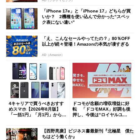
AD（クレディセゾン）
「iPhone 17e」と「iPhone 17」どちらが買
いか？ 2機種を使い込んで分かった“スペッ
ク表にない違い”
「え、こんなセールやってたの？」80％OFF
以上が続々登場！Amazonの本気が凄すぎる
AD（Amazon）
4キャリアで買うべきおすす
ドコモが念願の増収増益に好
めスマホ【2026年8月版】
転 「ドコモMAX」好調も後
「一括1円」「月1円」からお
押し、今後は“ロイヤルユー
得なiPhone／Pixel／Galaxy
ザー”を重視
まで
【西野亮廣】ビジネス書最新刊『北極星 僕た
ちはどう働くか』