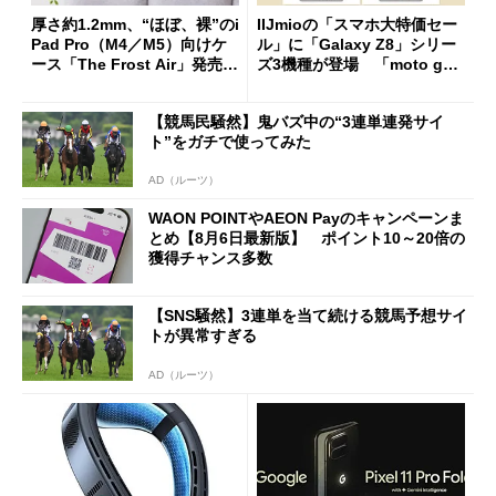
厚さ約1.2mm、“ほぼ、裸”のi
IIJmioの「スマホ大特価セー
Pad Pro（M4／M5）向けケ
ル」に「Galaxy Z8」シリー
ース「The Frost Air」発売
ズ3機種が登場 「moto g37
ケースフィニットから
j」や「OPPO Find X9 Ultr
a」も
【競馬民騒然】鬼バズ中の“3連単連発サイ
ト”をガチで使ってみた
AD（ルーツ）
WAON POINTやAEON Payのキャンペーンま
とめ【8月6日最新版】 ポイント10～20倍の
獲得チャンス多数
【SNS騒然】3連単を当て続ける競馬予想サイ
トが異常すぎる
AD（ルーツ）