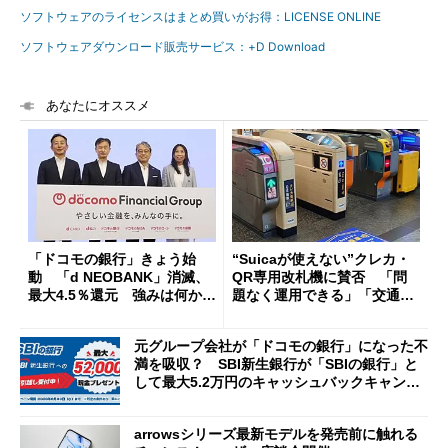
ソフトウェアのライセンスはまとめ買いがお得：LICENSE ONLINE
ソフトウェアダウンロード販売サービス：+D Download
あなたにオススメ
「ドコモの銀行」きょう始
“Suicaが使えない”クレカ・
動 「d NEOBANK」消滅、
QR専用改札機に賛否 「問
最大4.5％還元 強みは何か解
題なく運用できる」「交通系I
説
Cの方がスムーズ」
元グループ会社が「ドコモの銀行」になった不
満を吸収？ SBI新生銀行が「SBIの銀行」と
して最大5.2万円のキャッシュバックキャンペ
ーンを開催
arrowsシリーズ最新モデルを発売前に触れる