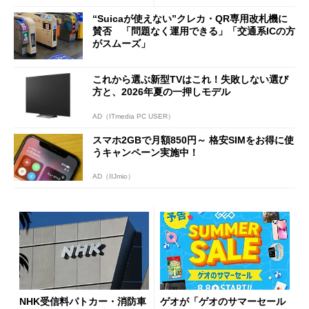
ッシュバックキャンペーンを
“Suicaが使えない”クレカ・QR専用改札機に
開催
賛否 「問題なく運用できる」「交通系ICの方
がスムーズ」
これから選ぶ新型TVはこれ！失敗しない選び
方と、2026年夏の一押しモデル
AD（ITmedia PC USER）
スマホ2GBで月額850円～ 格安SIMをお得に使
うキャンペーン実施中！
AD（IIJmio）
NHK受信料パトカー・消防車
ゲオが「ゲオのサマーセール