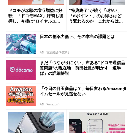
ドコモが念願の増収増益に好
“特典終了”が続く「d払い」
転 「ドコモMAX」好調も後
「dポイント」のお得さはど
押し、今後は“ロイヤルユー
う変わるのか これからは
ザー”を重視
「dカード」の利用が得策？
日本の創薬力低下、その本当の課題とは
AD（三菱総合研究所）
まだ「つながりにくい」声ある“ドコモ通信品
質問題”の現在地 前田社長が明かす「道半
ば」の詳細解説
「今日の目玉商品は？」毎日変わるAmazonタ
イムセールが見逃せない
AD（Amazon）