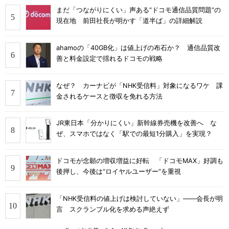
まだ「つながりにくい」声ある“ドコモ通信品質問題”の
現在地 前田社長が明かす「道半ば」の詳細解説
ahamoの「40GB化」は値上げの布石か？ 通信品質改
善と料金設定で揺れるドコモの戦略
なぜ？ カーナビが「NHK受信料」対象になるワケ 課
金されるケースと徴収を免れる方法
JR東日本「分かりにくい」新幹線券売機を改善へ な
ぜ、スマホではなく「駅での最短1分購入」を実現？
ドコモが念願の増収増益に好転 「ドコモMAX」好調も
後押し、今後は“ロイヤルユーザー”を重視
「NHK受信料の値上げは検討していない」――会長が明
言 スクランブル化を求める声絶えず