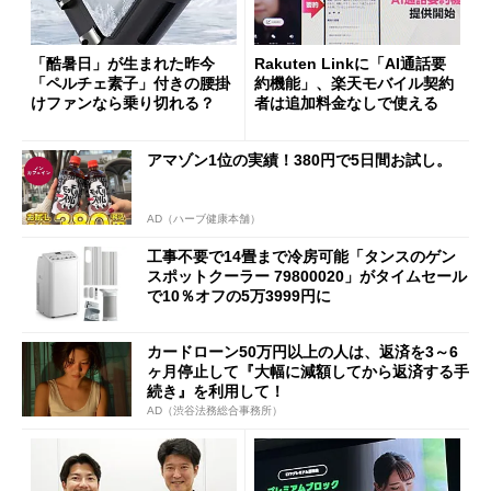
「酷暑日」が生まれた昨今
Rakuten Linkに「AI通話要
「ペルチェ素子」付きの腰掛
約機能」、楽天モバイル契約
けファンなら乗り切れる？
者は追加料金なしで使える
アマゾン1位の実績！380円で5日間お試し。
AD（ハーブ健康本舗）
工事不要で14畳まで冷房可能「タンスのゲン
スポットクーラー 79800020」がタイムセール
で10％オフの5万3999円に
カードローン50万円以上の人は、返済を3～6
ヶ月停止して『大幅に減額してから返済する手
続き』を利用して！
AD（渋谷法務総合事務所）