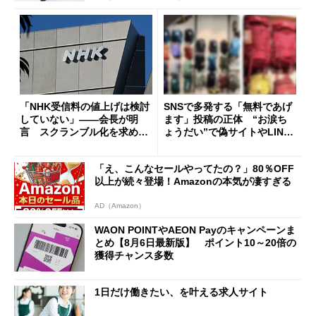
「NHK受信料の値上げは検討
SNSで多発する「無料であげ
していない」――会長が明
ます」投稿の正体 “お涙ち
言 スクランブル化を求める
ょうだい”で偽サイトやLINE
声絶えず
へ誘導するカラクリ
「え、こんなセールやってたの？」80％OFF
以上が続々登場！Amazonの本気が凄すぎる
AD（Amazon）
WAON POINTやAEON Payのキャンペーンま
とめ【8月6日最新版】 ポイント10～20倍の
獲得チャンス多数
1日だけ働きたい、を叶える求人サイト