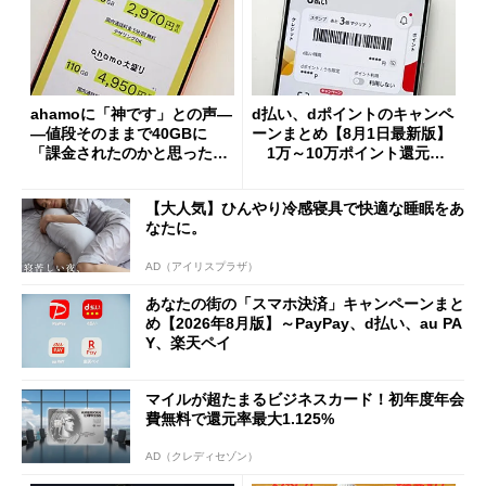
ahamoに「神です」との声―
d払い、dポイントのキャンペ
―値段そのままで40GBに
ーンまとめ【8月1日最新版】
「課金されたのかと思った」
1万～10万ポイント還元の
と戸惑いも
施策がめじろ押し
【大人気】ひんやり冷感寝具で快適な睡眠をあ
なたに。
AD（アイリスプラザ）
あなたの街の「スマホ決済」キャンペーンまと
め【2026年8月版】～PayPay、d払い、au PA
Y、楽天ペイ
マイルが超たまるビジネスカード！初年度年会
費無料で還元率最大1.125%
AD（クレディセゾン）