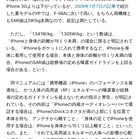
iPhone 3Gよりは下がっているが、
2009年7月7日の記事
で紹介
した夏モデルの中では、F-08Aに次いで高い。もちろん両機種と
もSAR値は2W/kg未満なので、規定は満たしている。
ただし、「1.541W/kg」「1.305W/kg」という数値は、
「iPhoneと身体の距離が15ミリ未満」の場合に限ると明記されて
いる。「iPhoneをポケットに入れて携帯するなど、iPhoneを身
体に着用して使用する場合、本体と身体の距離が15ミリ未満の場
合、iPhoneのSAR値は総務省の定める曝露ガイドラインを上回る
場合がある」という。
同マニュアルには「携帯機器（iPhone）のパフォーマンスを最
適化し、かつ人体の高周波（RF）エネルギーへの曝露量が総務
省の定めるガイドラインを超えないための指示と警告」が明記さ
れている。その内容は「iPhoneの内蔵オーディオレシーバーで通
話する場合は、iPhoneのDockコネクタが肩の上部にくる位置で
本体を持ち、アンテナから離すこと」「身体の近くでiPhoneを使
用する場合は、iPhoneを身体から15ミリ以上離すこと」といった
もの。また、「それでも高周波エネルギーの人体への影響が心配