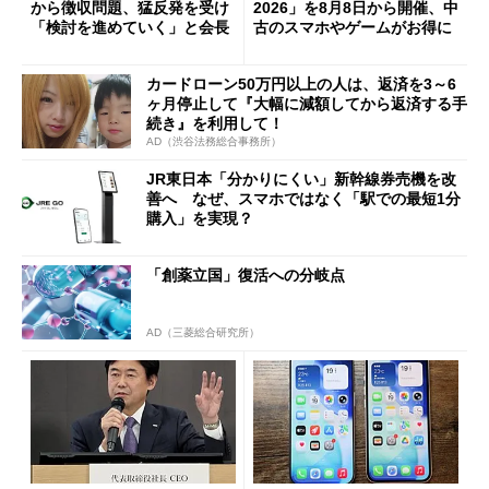
から徴収問題、猛反発を受け
2026」を8月8日から開催、中
「検討を進めていく」と会長
古のスマホやゲームがお得に
カードローン50万円以上の人は、返済を3～6
ヶ月停止して『大幅に減額してから返済する手
続き』を利用して！
AD（渋谷法務総合事務所）
JR東日本「分かりにくい」新幹線券売機を改
善へ なぜ、スマホではなく「駅での最短1分
購入」を実現？
「創薬立国」復活への分岐点
AD（三菱総合研究所）