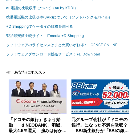
au電話の比吸収率について（au by KDDI）
携帯電話機の比吸収率(SAR)について（ソフトバンクモバイル）
+D Shoppingでケータイの価格を調べる
製品最安値比較サイト：ITmedia +D Shopping
ソフトウェアのライセンスはまとめ買いがお得：LICENSE ONLINE
ソフトウェアダウンロード販売サービス：+D Download
あなたにオススメ
「ドコモの銀行」きょう始
元グループ会社が「ドコモの
動 「d NEOBANK」消滅、
銀行」になった不満を吸収？
最大4.5％還元 強みは何か解
SBI新生銀行が「SBIの銀
説
行」として最大5.2万円のキャ