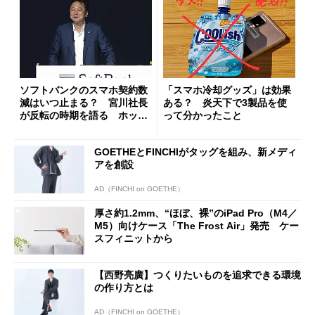
ソフトバンクのスマホ契約数
「スマホ冷却グッズ」は効果
減はいつ止まる？ 宮川社長
ある？ 炎天下で3製品を使
が反転の時期を語る ホッピ
って分かったこと
ング対策は「真剣にやりすぎ
た」
GOETHEとFINCHIがタッグを組み、新メディ
アを創設
AD（FINCHI on GOETHE）
厚さ約1.2mm、“ほぼ、裸”のiPad Pro（M4／
M5）向けケース「The Frost Air」発売 ケー
スフィニットから
【西野亮廣】つくりたいものを追求できる環境
の作り方とは
AD（FINCHI on GOETHE）