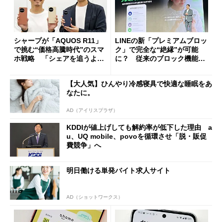
シャープが「AQUOS R11」
LINEの新「プレミアムブロッ
で挑む“価格高騰時代”のスマ
ク」で完全な“絶縁”が可能
ホ戦略 「シェアを追うより
に？ 従来のブロック機能と
も既存ユーザーを大切に」
の決定的な違い
【大人気】ひんやり冷感寝具で快適な睡眠をあ
なたに。
AD（アイリスプラザ）
KDDIが値上げしても解約率が低下した理由 a
u、UQ mobile、povoを循環させ「脱・販促
費競争」へ
明日働ける単発バイト求人サイト
AD（ショットワークス）