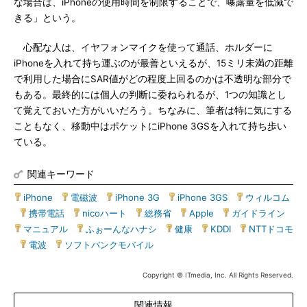
な場合は、iPhoneの使用時間を制限することで、曝露量を低減で
きる」という。
心配な人は、イヤフォンマイクを使って通話、ホルダーに
iPhoneを入れて持ち運ぶのが最善といえるが、15ミリ未満の距離
で利用した場合にSAR値がどの程度上回るのかは不透明な部分で
もある。最終的には個人の判断に委ねられるが、1つの知識とし
て覚えておいた方がいいだろう。ちなみに、筆者は特に気にする
こともなく、移動中はポケットにiPhone 3GSを入れて持ち歩い
ている。
関連キーワード
iPhone
|
電磁波
|
iPhone 3G
|
iPhone 3GS
|
ウィルコム
|
携帯電話
|
nicoハート
|
総務省
|
Apple
|
ガイドライン
|
マニュアル
|
ふぉーんなハナシ
|
健康
|
KDDI
|
NTTドコモ
|
電波
|
ソフトバンクモバイル
Copyright © ITmedia, Inc. All Rights Reserved.
関連情報