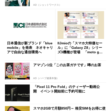
AD（ショットワークス）
日本通信が新ブランド「blue
IIJmioの「スマホ大特価セー
mobile」を発表 ネオキャリ
ル」に「Galaxy Z8」シリー
アで自由な通信環境へ
ズ3機種が登場 「moto g37
j」や「OPPO Find X9 Ultr
a」も
アマゾン1位「このお茶ガチです」噂のお茶
AD（ハーブ健康本舗）
「Pixel 11 Pro Fold」のティーザー動画公
開 イベント開始前に予約可能に
スマホ2GBで月額850円～ 格安SIMをお得に使