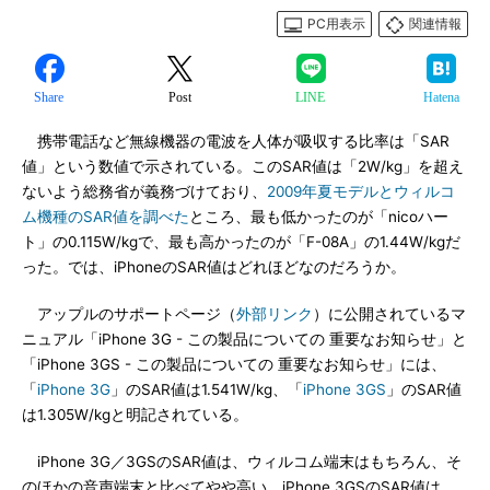
PC用表示
関連情報
Share
Post
LINE
Hatena
携帯電話など無線機器の電波を人体が吸収する比率は「SAR
値」という数値で示されている。このSAR値は「2W/kg」を超え
ないよう総務省が義務づけており、
2009年夏モデルとウィルコ
ム機種のSAR値を調べた
ところ、最も低かったのが「nicoハー
ト」の0.115W/kgで、最も高かったのが「F-08A」の1.44W/kgだ
った。では、iPhoneのSAR値はどれほどなのだろうか。
アップルのサポートページ（
外部リンク
）に公開されているマ
ニュアル「iPhone 3G - この製品についての 重要なお知らせ」と
「iPhone 3GS - この製品についての 重要なお知らせ」には、
「
iPhone 3G
」のSAR値は1.541W/kg、「
iPhone 3GS
」のSAR値
は1.305W/kgと明記されている。
iPhone 3G／3GSのSAR値は、ウィルコム端末はもちろん、そ
のほかの音声端末と比べてやや高い。iPhone 3GSのSAR値は