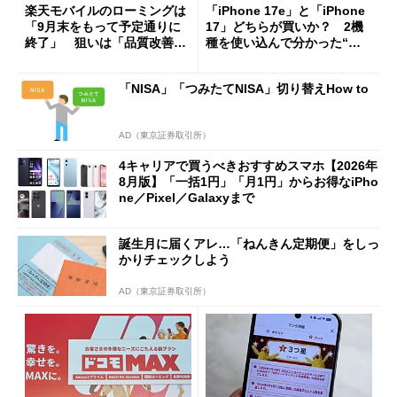
楽天モバイルのローミングは
「iPhone 17e」と「iPhone
「9月末をもって予定通りに
17」どちらが買いか？ 2機
終了」 狙いは「品質改善」
種を使い込んで分かった“ス
ただし「ルーラル限定で期
ペック表にない違い”
限を切った新契約」の可能性
「NISA」「つみたてNISA」切り替えHow to
も
AD（東京証券取引所）
4キャリアで買うべきおすすめスマホ【2026年
8月版】「一括1円」「月1円」からお得なiPho
ne／Pixel／Galaxyまで
誕生月に届くアレ…「ねんきん定期便」をしっ
かりチェックしよう
AD（東京証券取引所）