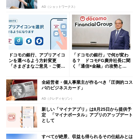
AD（ショットワークス）
ドコモの銀行、アプリアイコ
「ドコモの銀行」で何が変わ
ンを選べるよう方針変更
る？ ドコモFG廣井社長に聞
「さまざまなご意見・ご要望
く「通信×金融」の攻勢とグ
を踏まえ」
ループ戦略
全経営者・個人事業主が作るべき「圧倒的コス
パのビジネスカード」
AD（クレディセゾン）
新しい「マイナアプリ」は8月25日から提供予
定 「マイナポータル」アプリのアップデート
として
すべてが絶景、収益も得られるその仕組みとは