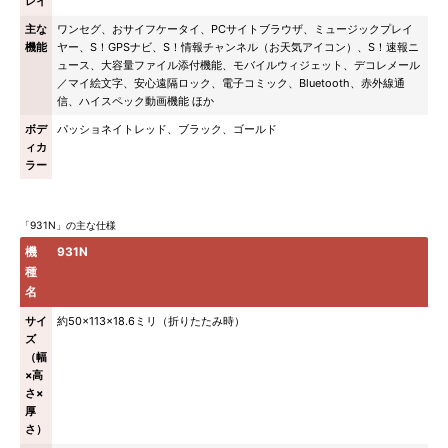
レイ
主な
ワンセグ、おサイフケータイ、PCサイトブラウザ、ミュージックプレイ
機能
ヤー、S！GPSナビ、S！情報チャンネル（お天気アイコン）、S！速報ニ
ュース、大容量ファイル添付機能、モバイルウィジェット、デコレメール
／マイ絵文字、安心遠隔ロック、電子コミック、Bluetooth、赤外線通
信、ハイスペック動画機能 ほか
ボデ
パッショネイトレッド、ブラック、ゴールド
ィカ
ラー
「931N」の主な仕様
機
931N
種
名
サイ
約50×113×18.6ミリ（折りたたみ時）
ズ
（幅
×高
さ×
厚
さ）