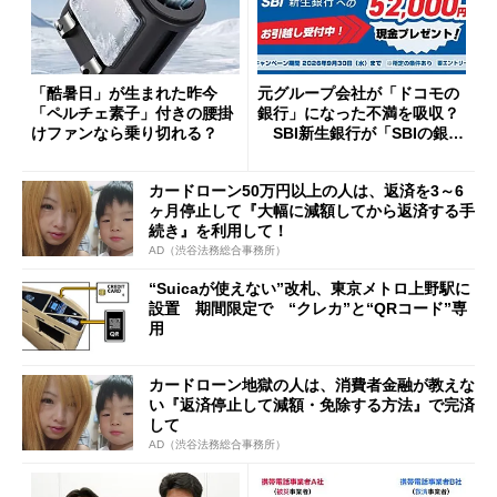
「酷暑日」が生まれた昨今
元グループ会社が「ドコモの
「ペルチェ素子」付きの腰掛
銀行」になった不満を吸収？
けファンなら乗り切れる？
SBI新生銀行が「SBIの銀
行」として最大5.2万円のキャ
ッシュバックキャンペーンを
カードローン50万円以上の人は、返済を3～6
開催
ヶ月停止して『大幅に減額してから返済する手
続き』を利用して！
AD（渋谷法務総合事務所）
“Suicaが使えない”改札、東京メトロ上野駅に
設置 期間限定で “クレカ”と“QRコード”専
用
カードローン地獄の人は、消費者金融が教えな
い『返済停止して減額・免除する方法』で完済
して
AD（渋谷法務総合事務所）