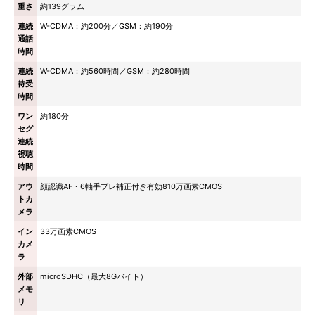
重さ
約139グラム
連続
W-CDMA：約200分／GSM：約190分
通話
時間
連続
W-CDMA：約560時間／GSM：約280時間
待受
時間
ワン
約180分
セグ
連続
視聴
時間
アウ
顔認識AF・6軸手ブレ補正付き有効810万画素CMOS
トカ
メラ
イン
33万画素CMOS
カメ
ラ
外部
microSDHC（最大8Gバイト）
メモ
リ