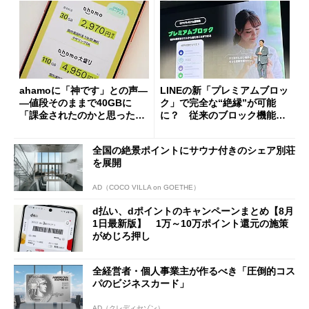
ahamoに「神です」との声―
LINEの新「プレミアムブロッ
―値段そのままで40GBに
ク」で完全な“絶縁”が可能
「課金されたのかと思った」
に？ 従来のブロック機能と
と戸惑いも
の決定的な違い
全国の絶景ポイントにサウナ付きのシェア別荘
を展開
AD（COCO VILLA on GOETHE）
d払い、dポイントのキャンペーンまとめ【8月
1日最新版】 1万～10万ポイント還元の施策
がめじろ押し
全経営者・個人事業主が作るべき「圧倒的コス
パのビジネスカード」
AD（クレディセゾン）