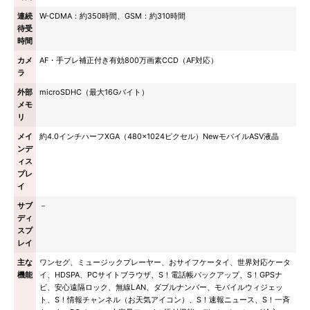
連続
W-CDMA：約350時間、GSM：約310時間
待受
時間
カメ
AF・手ブレ補正付き有効800万画素CCD（AF対応）
ラ
外部
microSDHC（最大16Gバイト）
メモ
リ
メイ
約4.0インチハーフXGA（480×1024ピクセル）NewモバイルASV液晶
ンデ
ィス
プレ
イ
サブ
－
ディ
スプ
レイ
主な
ワンセグ、ミュージックプレーヤー、おサイフケータイ、世界対応ケータ
機能
イ、HDSPA、PCサイトブラウザ、S！電話帳バックアップ、S！GPSナ
ビ、安心遠隔ロック、無線LAN、ダブルナンバー、モバイルウィジェッ
ト、S！情報チャンネル（お天気アイコン）、S！速報ニュース、S！一斉