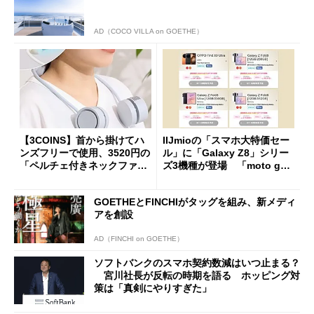
AD（COCO VILLA on GOETHE）
【3COINS】首から掛けてハ
IIJmioの「スマホ大特価セー
ンズフリーで使用、3520円の
ル」に「Galaxy Z8」シリー
「ペルチェ付きネックファ
ズ3機種が登場 「moto g37
ン」
j」や「OPPO Find X9 Ultr
a」も
GOETHEとFINCHIがタッグを組み、新メディ
アを創設
AD（FINCHI on GOETHE）
ソフトバンクのスマホ契約数減はいつ止まる？
宮川社長が反転の時期を語る ホッピング対
策は「真剣にやりすぎた」