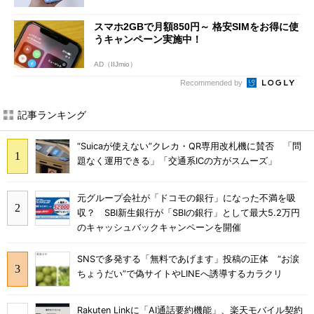
スマホ2GBで月額850円～ 格安SIMをお得に使
うキャンペーン実施中！
AD（IIJmio）
Recommended by
記事ランキング
“Suicaが使えない”クレカ・QR専用改札機に賛否 「問
題なく運用できる」「交通系ICの方がスムーズ」
元グループ会社が「ドコモの銀行」になった不満を吸
収？ SBI新生銀行が「SBIの銀行」として最大5.2万円
のキャッシュバックキャンペーンを開催
SNSで多発する「無料であげます」投稿の正体 “お涙
ちょうだい”で偽サイトやLINEへ誘導するカラクリ
Rakuten Linkに「AI通話要約機能」、楽天モバイル契約