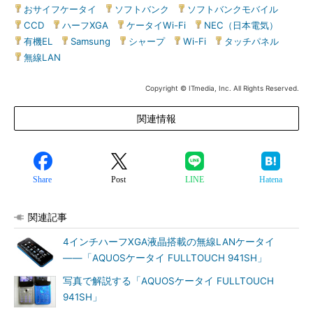
おサイフケータイ
|
ソフトバンク
|
ソフトバンクモバイル
|
CCD
|
ハーフXGA
|
ケータイWi-Fi
|
NEC（日本電気）
|
有機EL
|
Samsung
|
シャープ
|
Wi-Fi
|
タッチパネル
|
無線LAN
Copyright © ITmedia, Inc. All Rights Reserved.
関連情報
Share
Post
LINE
Hatena
関連記事
4インチハーフXGA液晶搭載の無線LANケータイ
――「AQUOSケータイ FULLTOUCH 941SH」
写真で解説する「AQUOSケータイ FULLTOUCH
941SH」