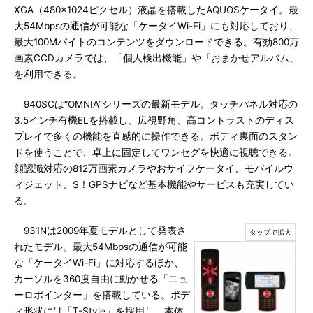
XGA（480×1024ピクセル）液晶を搭載したAQUOSケータイ。最
大54Mbpsの通信が可能な「ケータイWi-Fi」にも対応しており、
最大100Mバイトのコンテンツをダウンロードできる。有効800万
画素CCDカメラでは、「個人検出機能」や「おまかせアルバム」
を利用できる。
940SCは“OMNIA”シリーズの最新モデル。タッチパネル対応の
3.5インチ有機ELを搭載し、広視野角、高コントラストのディス
プレイで多くの機能を直感的に操作できる。ボディ裏面のスタン
ドを使うことで、卓上に固定してワンセグを快適に視聴できる。
顔認識対応の812万画素カメラやおサイフケータイ、モバイルウ
ィジェット、S！GPSナビなど基本機能やサービスも充実してい
る。
931Nは2009年夏モデルとして発表さ
れたモデル。最大54Mbpsの通信が可能
な「ケータイWi-Fi」に対応するほか、
カーソルを360度自由に動かせる「ニュ
ーロポインター」を搭載している。ボデ
ィ形状には「T-Style」を採用し、本体