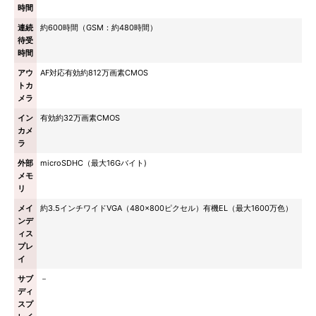
時間
連続
約600時間（GSM：約480時間）
待受
時間
アウ
AF対応有効約812万画素CMOS
トカ
メラ
イン
有効約32万画素CMOS
カメ
ラ
外部
microSDHC（最大16Gバイト)
メモ
リ
メイ
約3.5インチワイドVGA（480×800ピクセル）有機EL（最大1600万色）
ンデ
ィス
プレ
イ
サブ
－
ディ
スプ