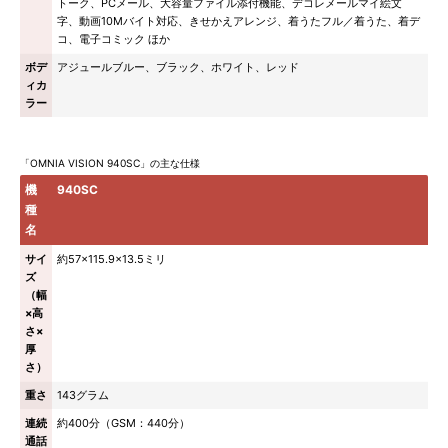
トーク、PCメール、大容量ファイル添付機能、デコレメールマイ絵文
字、動画10Mバイト対応、きせかえアレンジ、着うたフル／着うた、着デ
コ、電子コミック ほか
ボデ
アジュールブルー、ブラック、ホワイト、レッド
ィカ
ラー
「OMNIA VISION 940SC」の主な仕様
機
940SC
種
名
サイ
約57×115.9×13.5ミリ
ズ
（幅
×高
さ×
厚
さ）
重さ
143グラム
連続
約400分（GSM：440分）
通話