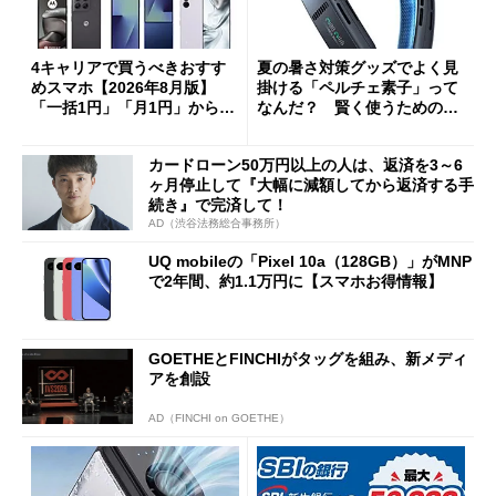
4キャリアで買うべきおすす
夏の暑さ対策グッズでよく見
めスマホ【2026年8月版】
掛ける「ペルチェ素子」って
「一括1円」「月1円」からお
なんだ？ 賢く使うための注
得なiPhone／Pixel／Galaxy
意点も
まで
カードローン50万円以上の人は、返済を3～6
ヶ月停止して『大幅に減額してから返済する手
続き』で完済して！
AD（渋谷法務総合事務所）
UQ mobileの「Pixel 10a（128GB）」がMNP
で2年間、約1.1万円に【スマホお得情報】
GOETHEとFINCHIがタッグを組み、新メディ
アを創設
AD（FINCHI on GOETHE）