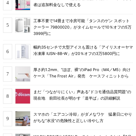
者は追加料金なしで使える
工事不要で14畳まで冷房可能「タンスのゲン スポット
クーラー 79800020」がタイムセールで10％オフの5万
3999円に
幅約35センチで大型アイスも置ける「アイリスオーヤマ
冷凍庫 IUSN-8B-W」が20％オフの3万5800円に
厚さ約1.2mm、“ほぼ、裸”のiPad Pro（M4／M5）向け
ケース「The Frost Air」発売 ケースフィニットから
まだ「つながりにくい」声ある“ドコモ通信品質問題”の
現在地 前田社長が明かす「道半ば」の詳細解説
スマホの「エアコン冷却」がダメなワケ 猛暑日にやり
がちな“水没”の危険性と正しい冷やし方