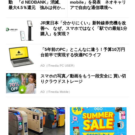
動 「d NEOBANK」消滅、
mobile」を発表 ネオキャリ
最大4.5％還元 強みは何か解
アで自由な通信環境へ
説
JR東日本「分かりにくい」新幹線券売機を改
善へ なぜ、スマホではなく「駅での最短1分
購入」を実現？
「5年前のPC」とこんなに違う！予算10万円
台前半で実現する快適PCライフ
AD（ITmedia PC USER）
スマホの写真／動画をもう一段安全に 買い切
りクラウドストレージ
AD（ITmedia Mobile）