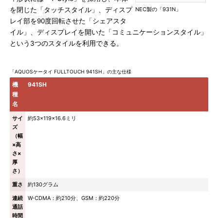
を閉じた「タッチスタイル」、ディスプ
NEC製の「931N」
レイ部を90度回転させた「シェアスタ
イル」、ディスプレイを開いた「コミュニケーションスタイル」
という3つのスタイルを利用できる。
「AQUOSケータイ FULLTOUCH 941SH」の主な仕様
機
941SH
種
名
サイ
約53×119×16.6ミリ
ズ
（幅
×高
さ×
厚
さ）
重さ
約130グラム
連続
W-CDMA：約210分、GSM：約220分
通話
時間