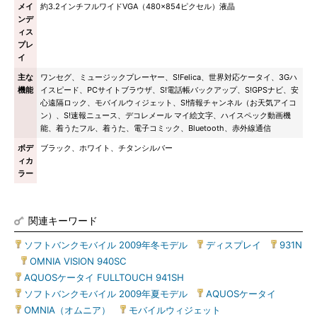
メイ
約3.2インチフルワイドVGA（480×854ピクセル）液晶
ンデ
ィス
プレ
イ
主な
ワンセグ、ミュージックプレーヤー、S!Felica、世界対応ケータイ、3Gハ
機能
イスピード、PCサイトブラウザ、S!電話帳バックアップ、S!GPSナビ、安
心遠隔ロック、モバイルウィジェット、S!情報チャンネル（お天気アイコ
ン）、S!速報ニュース、デコレメール マイ絵文字、ハイスペック動画機
能、着うたフル、着うた、電子コミック、Bluetooth、赤外線通信
ボデ
ブラック、ホワイト、チタンシルバー
ィカ
ラー
関連キーワード
ソフトバンクモバイル 2009年冬モデル
|
ディスプレイ
|
931N
|
OMNIA VISION 940SC
|
AQUOSケータイ FULLTOUCH 941SH
|
ソフトバンクモバイル 2009年夏モデル
|
AQUOSケータイ
|
OMNIA（オムニア）
|
モバイルウィジェット
|