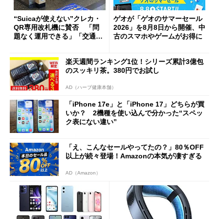
“Suicaが使えない”クレカ・
ゲオが「ゲオのサマーセール
QR専用改札機に賛否 「問
2026」を8月8日から開催、中
題なく運用できる」「交通系I
古のスマホやゲームがお得に
Cの方がスムーズ」
楽天週間ランキング1位！シリーズ累計3億包
のスッキリ茶。380円でお試し
AD（ハーブ健康本舗）
「iPhone 17e」と「iPhone 17」どちらが買
いか？ 2機種を使い込んで分かった“スペッ
ク表にない違い”
「え、こんなセールやってたの？」80％OFF
以上が続々登場！Amazonの本気が凄すぎる
AD（Amazon）