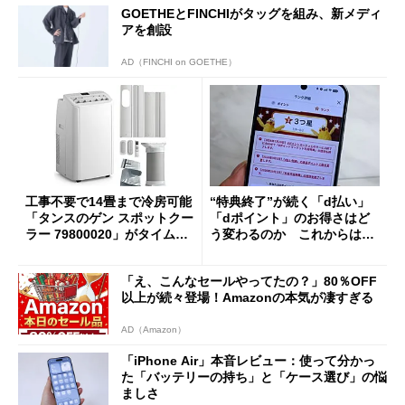
GOETHEとFINCHIがタッグを組み、新メディ
アを創設
AD（FINCHI on GOETHE）
工事不要で14畳まで冷房可能
“特典終了”が続く「d払い」
「タンスのゲン スポットクー
「dポイント」のお得さはど
ラー 79800020」がタイムセ
う変わるのか これからは
ールで10％オフの5万3999円
「dカード」の利用が得策？
に
「え、こんなセールやってたの？」80％OFF
以上が続々登場！Amazonの本気が凄すぎる
AD（Amazon）
「iPhone Air」本音レビュー：使って分かっ
た「バッテリーの持ち」と「ケース選び」の悩
ましさ