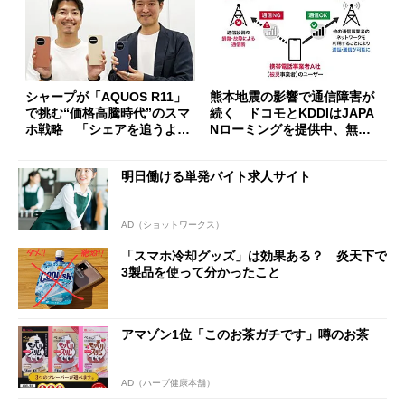
シャープが「AQUOS R11」
熊本地震の影響で通信障害が
で挑む“価格高騰時代”のスマ
続く ドコモとKDDIはJAPA
ホ戦略 「シェアを追うより
Nローミングを提供中、無料
も既存ユーザーを大切に」
Wi-Fi「00000JAPAN」も開
放
明日働ける単発バイト求人サイト
AD（ショットワークス）
「スマホ冷却グッズ」は効果ある？ 炎天下で
3製品を使って分かったこと
アマゾン1位「このお茶ガチです」噂のお茶
AD（ハーブ健康本舗）