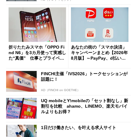
折りたたみスマホ「OPPO Fi
あなたの街の「スマホ決済」
nd N6」を3カ月使って実感し
キャンペーンまとめ【2026年
た“真価” 仕事とプライベー
8月版】～PayPay、d払い、a
トで大活躍
u PAY、楽天ペイ
FINCHI主催「IVS2026」トークセッションが
話題に！
AD（FINCHI on GOETHE）
UQ mobileとY!mobileの「セット割なし」新
割引を比較 ahamo、LINEMO、楽天モバイ
ルよりもお得？
1日だけ働きたい、を叶える求人サイト