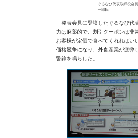
ぐるなび代表取締役会
一郎氏
発表会見に登壇したぐるなび代表
力は麻薬的で、割引クーポンは非
お客様が定価で食べてくれればい
価格競争になり、外食産業が疲弊
警鐘を鳴らした。