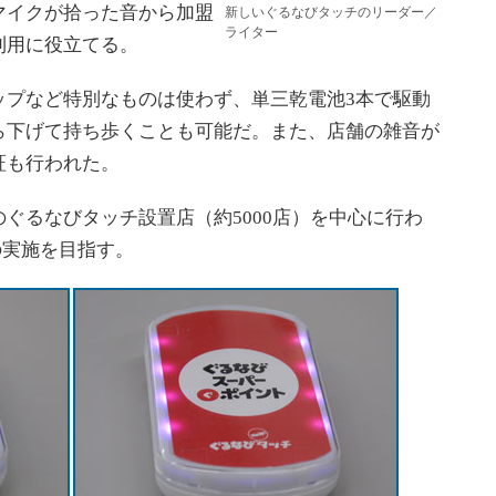
マイクが拾った音から加盟
新しいぐるなびタッチのリーダー／
ライター
利用に役立てる。
ップなど特別なものは使わず、単三乾電池3本で駆動
ら下げて持ち歩くことも可能だ。また、店舗の雑音が
証も行われた。
るなびタッチ設置店（約5000店）を中心に行わ
での実施を目指す。