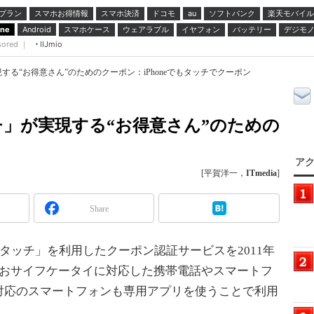
プラン
スマホお得情報
スマホ決済
ドコモ
ソフトバンク
楽天モバイル
au
スマホケース
ウェアラブル
イヤフォン
バッテリー
デジモ
one
Android
sored ｜
IIJmio
る“お得意さん”のためのクーポン：iPhoneでもタッチでクーポン
」が実現する“お得意さん”のための
アク
[平賀洋一，
ITmedia
]
Share
タッチ」を利用したクーポン認証サービスを2011年
。おサイフケータイに対応した携帯電話やスマートフ
対応のスマートフォンも専用アプリを使うことで利用