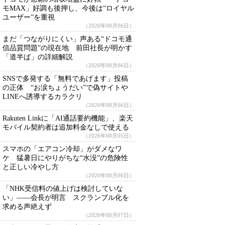
モMAX」好調も後押し、今後は“ロイヤル
ユーザー”を重視
（2026年08月06日）
まだ「つながりにくい」声ある“ドコモ通
信品質問題”の現在地 前田社長が明かす
「道半ば」の詳細解説
（2026年08月06日）
SNSで多発する「無料であげます」投稿
の正体 “お涙ちょうだい”で偽サイトや
LINEへ誘導するカラクリ
（2026年08月06日）
Rakuten Linkに「AI通話要約機能」、楽天
モバイル契約者は追加料金なしで使える
（2026年08月05日）
スマホの「エアコン冷却」がダメなワ
ケ 猛暑日にやりがちな“水没”の危険性
と正しい冷やし方
（2026年08月06日）
「NHK受信料の値上げは検討していな
い」――会長が明言 スクランブル化を
求める声絶えず
（2026年08月07日）