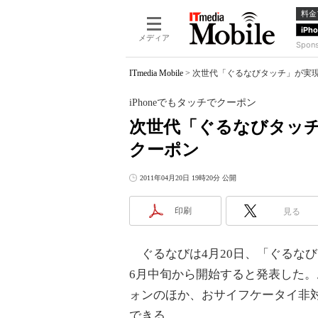
料金
iPh
メディア
Spon
ITmedia Mobile
>
次世代「ぐるなびタッチ」が実現す
iPhoneでもタッチでクーポン
次世代「ぐるなびタッチ
クーポン
2011年04月20日 19時20分 公開
印刷
見る
ぐるなびは4月20日、「ぐるなび
6月中旬から開始すると発表した
ォンのほか、おサイフケータイ非
できる。