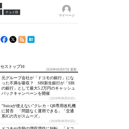
ノ
チョイ得
マイページ
セストップ10
2026年08月07日 更新
元グループ会社が「ドコモの銀行」にな
った不満を吸収？ SBI新生銀行が「SBI
の銀行」として最大5.2万円のキャッシュ
バックキャンペーンを開催
（2026年08月05日）
“Suicaが使えない”クレカ・QR専用改札機
に賛否 「問題なく運用できる」「交通
系ICの方がスムーズ」
（2026年08月05日）
ドコモが念願の増収増益に好転 「ドコ