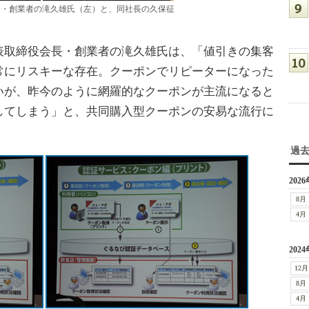
長・創業者の滝久雄氏（左）と、同社長の久保征
取締役会長・創業者の滝久雄氏は、「値引きの集客
常にリスキーな存在。クーポンでリピーターになった
いが、昨今のように網羅的なクーポンが主流になると
してしまう」と、共同購入型クーポンの安易な流行に
過
2026
8月
4月
2024
12月
8月
4月