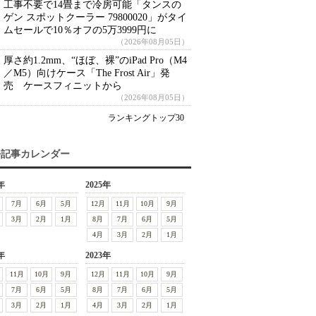
工事不要で14畳まで冷房可能「タンスの
ゲン スポットクーラー 79800020」がタイ
ムセールで10％オフの5万3999円に
（2026年08月05日）
厚さ約1.2mm、“ほぼ、裸”のiPad Pro（M4
／M5）向けケース「The Frost Air」発
売 ケースフィニットから
（2026年08月05日）
ランキングトップ30
去記事カレンダー
年
2025年
7月
6月
5月
12月
11月
10月
9月
3月
2月
1月
8月
7月
6月
5月
4月
3月
2月
1月
年
2023年
11月
10月
9月
12月
11月
10月
9月
7月
6月
5月
8月
7月
6月
5月
3月
2月
1月
4月
3月
2月
1月