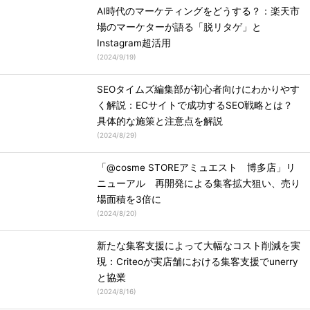
AI時代のマーケティングをどうする？：楽天市
場のマーケターが語る「脱リタゲ」と
Instagram超活用
(
2024/9/19
)
SEOタイムズ編集部が初心者向けにわかりやす
く解説：ECサイトで成功するSEO戦略とは？
具体的な施策と注意点を解説
(
2024/8/29
)
「@cosme STOREアミュエスト 博多店」リ
ニューアル 再開発による集客拡大狙い、売り
場面積を3倍に
(
2024/8/20
)
新たな集客支援によって大幅なコスト削減を実
現：Criteoが実店舗における集客支援でunerry
と協業
(
2024/8/16
)