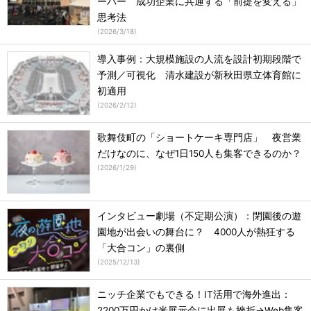
ーパー 成功企業に共通する「前提を変える」
思考法
(
2026/3/18
)
導入事例：大規模施設の人流を設計初期段階で
予測／可視化 清水建設が新秋田県立体育館に
初適用
(
2026/2/12
)
歌舞伎町の「ショートケーキ専門店」 夜営業
だけなのに、なぜ1日150人も集客できるのか？
(
2026/1/29
)
インタビュー劇場（不定期公演）：閉園後の遊
園地が出会いの舞台に？ 4000人が熱狂する
「大合コン」の裏側
(
2025/12/13
)
ニッチ企業でもできる！IT活用で海外進出：
2200万円かけ米展示会に出展も挫折→Web集客