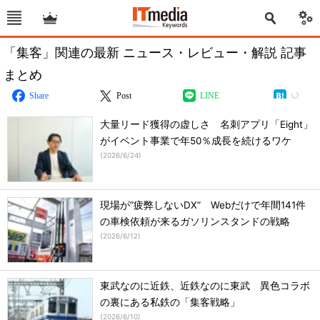
「集客」関連の最新 ニュース・レビュー・解説 記事
まとめ
Share
Post
LINE
大量リード獲得の虚しさ 名刺アプリ「Eight」
がイベント事業で年50％成長を続けるワケ
(
2026/6/24
)
現場が”疲弊しないDX” Webだけで年間141件
の車検依頼が来るガソリンスタンドの戦略
(
2026/6/12
)
東武なのに近鉄、近鉄なのに東武 異色コラボ
の裏にある私鉄の「集客戦略」
(
2026/6/10
)