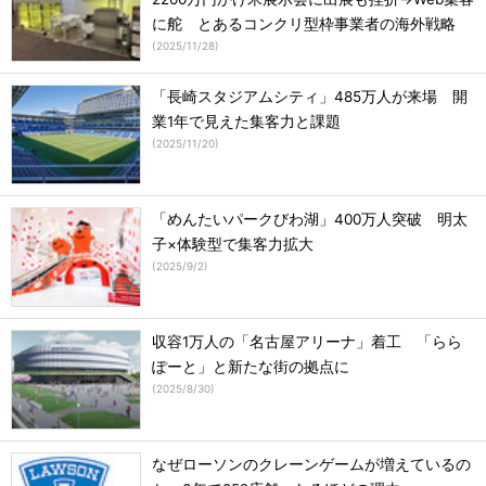
に舵 とあるコンクリ型枠事業者の海外戦略
(
2025/11/28
)
「長崎スタジアムシティ」485万人が来場 開
業1年で見えた集客力と課題
(
2025/11/20
)
「めんたいパークびわ湖」400万人突破 明太
子×体験型で集客力拡大
(
2025/9/2
)
収容1万人の「名古屋アリーナ」着工 「らら
ぽーと」と新たな街の拠点に
(
2025/8/30
)
なぜローソンのクレーンゲームが増えているの