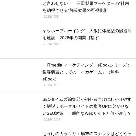
と言わせない！ 三田製麺マーケターの“社内
を納得させる”施策効果の可視化術
(
2025/1/31
)
ヤッホーブルーイング、大阪に体感型の醸造所
を建設 2026年の開業目指す
(
2025/1/30
)
「ITmedia マーケティング」eBookシリーズ：
集客装置としての「イカゲーム」（無料
eBook）
(
2025/1/15
)
SEOタイムズ編集部が初心者向けにわかりやす
く解説：ポータルサイトの集客UPに欠かせな
いSEO対策 一般的なWebサイトと何が違う？
(
2024/12/27
)
もうけのカラクリ：場末のスナックはどうやっ