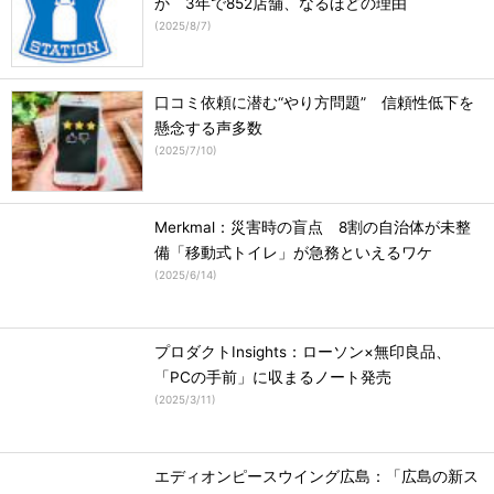
か 3年で852店舗、なるほどの理由
(
2025/8/7
)
口コミ依頼に潜む“やり方問題” 信頼性低下を
懸念する声多数
(
2025/7/10
)
Merkmal：災害時の盲点 8割の自治体が未整
備「移動式トイレ」が急務といえるワケ
(
2025/6/14
)
プロダクトInsights：ローソン×無印良品、
「PCの手前」に収まるノート発売
(
2025/3/11
)
エディオンピースウイング広島：「広島の新ス