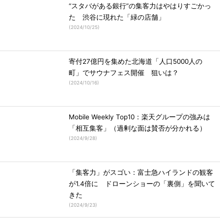
“スタバがある銀行”の集客力はやはりすごかっ
た 渋谷に現れた「緑の店舗」
(
2024/10/25
)
寄付27億円を集めた北海道「人口5000人の
町」でサウナフェス開催 狙いは？
(
2024/10/16
)
Mobile Weekly Top10：楽天グループの強みは
「相互集客」（過剰な面は賛否が分かれる）
(
2024/9/28
)
「集客力」がスゴい：富士急ハイランドの観客
が1.4倍に ドローンショーの「裏側」を聞いて
きた
(
2024/9/23
)