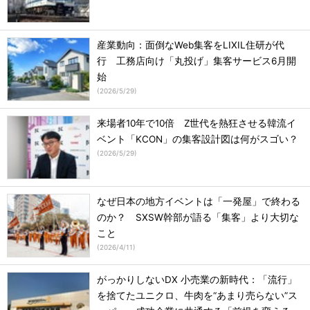
産業動向：面倒なWeb集客をLIXIL住研が代
行 工務店向け「丸投げ」集客サービス6月開
始
(
2026/5/29
)
来場者10年で10倍 Z世代を熱狂させる韓流イ
ベント「KCON」の集客設計図は何がスゴい？
(
2026/5/29
)
なぜ日本の地方イベントは「一発屋」で終わる
のか？ SXSW幹部が語る「集客」より大切な
こと
(
2026/4/11
)
がっかりしないDX 小売業の新時代：「流行」
を捨てたユニクロ、牛肉を“あまり売らない”ス