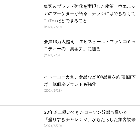
集客＆ブランド強化を実現した秘策：ウエルシ
アのマーケターが語る チラシにはできなくて
TikTokだとできること
(
2024/7/29
)
会員13万人超え ヱビスビール・ファンコミュ
ニティーの「集客力」に迫る
(
2024/7/5
)
イトーヨーカ堂、食品など100品目を約1割値下
げ 低価格ブランドも強化
(
2024/6/28
)
30年以上働いてきたローソン幹部も驚いた！
「盛りすぎチャレンジ」がもたらした集客効果
(
2024/6/20
)