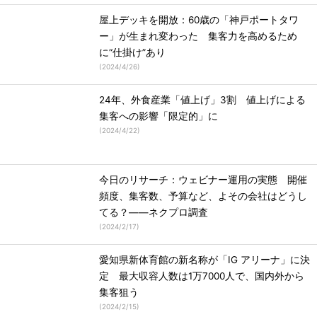
屋上デッキを開放：60歳の「神戸ポートタワ
ー」が生まれ変わった 集客力を高めるため
に“仕掛け”あり
(
2024/4/26
)
24年、外食産業「値上げ」3割 値上げによる
集客への影響「限定的」に
(
2024/4/22
)
今日のリサーチ：ウェビナー運用の実態 開催
頻度、集客数、予算など、よその会社はどうし
てる？――ネクプロ調査
(
2024/2/17
)
愛知県新体育館の新名称が「IG アリーナ」に決
定 最大収容人数は1万7000人で、国内外から
集客狙う
(
2024/2/15
)