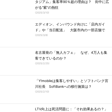
タジアム」集客率90％超の理由は？ 街中に広
がる“紫”の熱狂
(
2025/3/10
)
エディオン、インバウンド向けに「店内ガイ
ド」や「当日配送」 大阪市内の一部店舗で
(
2025/3/8
)
名古屋発の「無人カフェ」 なぜ、4万人も集
客できているのか？
(
2025/2/25
)
「Y!mobileは集客しやすい」とソフトバンク宮
川社長 SoftBankへの移行施策は？
(
2025/2/10
)
LTV向上は死活問題に：「それ効果あるの？」