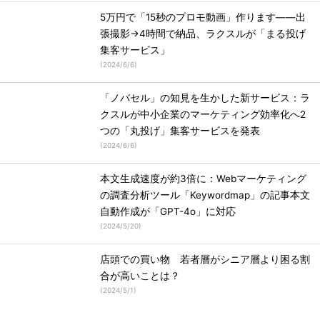
5万円で「15秒のプロモ動画」作ります――出
張撮影→4時間で納品、ラクスルが「まる投げ
集客サービス」
(
2024/6/6
)
「ノバセル」の知見を生かした新サービス：ラ
クスルが中小企業のマーケティング効率化へ2
つの「丸投げ」集客サービスを発表
(
2024/6/6
)
本文生成速度が約3倍に：Webマーケティング
の調査分析ツール「Keywordmap」の記事本文
自動作成が「GPT-4o」に対応
(
2024/5/20
)
店頭での買い物 若者層がシニア層より困る割
合が高いことは？
(
2024/5/1
)