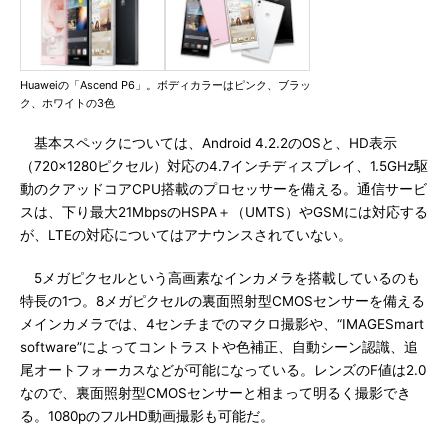
Huaweiの「Ascend P6」。ボディカラーはピンク、ブラッ
ク、ホワイトの3色
基本スペックについては、Android 4.2.2のOSと、HD表示
（720×1280ピクセル）対応の4.7インチディスプレイ、1.5GHz駆
動のクアッドコアCPU搭載のプロセッサーを備える。通信サービ
スは、下り最大21MbpsのHSPA＋（UMTS）やGSMには対応する
が、LTEの対応についてはアナウンスされていない。
5メガピクセルという高画素なインカメラを搭載しているのも
特長の1つ。8メガピクセルの裏面照射型CMOSセンサーを備える
メインカメラでは、4センチまでのマクロ撮影や、“IMAGESmart
software”によってコントラストや色補正、自動シーン認識、追
尾オートフォーカスなどが可能になっている。レンズのF値は2.0
なので、裏面照射型CMOSセンサーと相まって明るく撮影でき
る。1080pのフルHD動画撮影も可能だ。