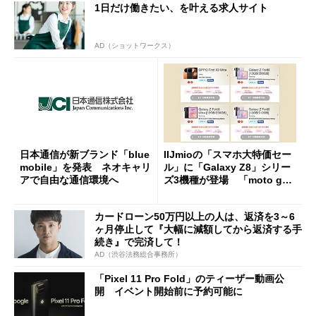
1日だけ働きたい、を叶える求人サイト
AD（ショットワークス）
日本通信が新ブランド「blue
IIJmioの「スマホ大特価セー
mobile」を発表 ネオキャリ
ル」に「Galaxy Z8」シリー
アで自由な通信環境へ
ズ3機種が登場 「moto g37
j」や「OPPO Find X9 Ultr
a」も
カードローン50万円以上の人は、返済を3～6
ヶ月停止して『大幅に減額してから返済する手
続き』で完済して！
AD（渋谷法務総合事務所）
「Pixel 11 Pro Fold」のティーザー動画公
開 イベント開始前に予約可能に