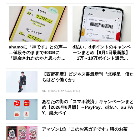
ahamoに「神です」との声―
d払い、dポイントのキャンペ
―値段そのままで40GBに
ーンまとめ【8月1日最新版】
「課金されたのかと思った」
1万～10万ポイント還元の
と戸惑いも
施策がめじろ押し
【西野亮廣】ビジネス書最新刊『北極星 僕た
ちはどう働くか』
AD（FINCHI on GOETHE）
あなたの街の「スマホ決済」キャンペーンまと
め【2026年8月版】～PayPay、d払い、au PA
Y、楽天ペイ
アマゾン1位「このお茶ガチです」噂のお茶