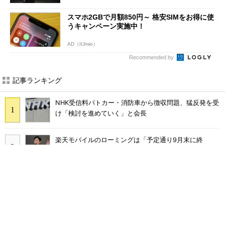
スマホ2GBで月額850円～ 格安SIMをお得に使
うキャンペーン実施中！
AD（IIJmio）
Recommended by
記事ランキング
NHK受信料パトカー・消防車から徴収問題、猛反発を受
け「検討を進めていく」と会長
楽天モバイルのローミングは「予定通り9月末に終
了」 ただし「ルーラル限定で継続」の可能性も
KDDIが値上げしても解約率が低下した理由 au、UQ
mobile、povoを循環させ「脱・販促費競争」へ
ミストが出るハンディファンって涼しいの？ 家電量販
店でも買える「Aecooly Cold Air／Cold Air Pro」を試