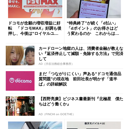
ドコモが念願の増収増益に好
“特典終了”が続く「d払い」
転 「ドコモMAX」好調も後
「dポイント」のお得さはど
押し、今後は“ロイヤルユー
う変わるのか これからは
ザー”を重視
「dカード」の利用が得策？
カードローン地獄の人は、消費者金融が教えな
い『返済停止して減額・免除する方法』で完済
して
AD（渋谷法務総合事務所）
まだ「つながりにくい」声ある“ドコモ通信品
質問題”の現在地 前田社長が明かす「道半
ば」の詳細解説
【西野亮廣】ビジネス書最新刊『北極星 僕た
ちはどう働くか』
AD（FINCHI on GOETHE）