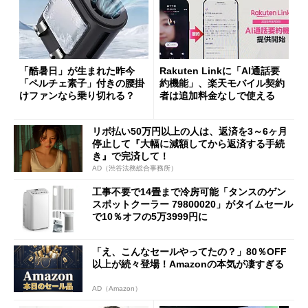
「酷暑日」が生まれた昨今
Rakuten Linkに「AI通話要
「ペルチェ素子」付きの腰掛
約機能」、楽天モバイル契約
けファンなら乗り切れる？
者は追加料金なしで使える
リボ払い50万円以上の人は、返済を3～6ヶ月
停止して『大幅に減額してから返済する手続
き』で完済して！
AD（渋谷法務総合事務所）
工事不要で14畳まで冷房可能「タンスのゲン
スポットクーラー 79800020」がタイムセール
で10％オフの5万3999円に
「え、こんなセールやってたの？」80％OFF
以上が続々登場！Amazonの本気が凄すぎる
AD（Amazon）