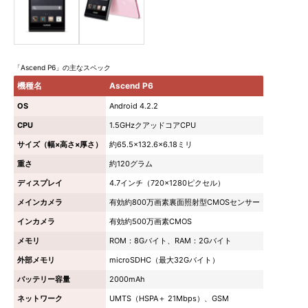
「Ascend P6」の主なスペック
機種名
Ascend P6
OS
Android 4.2.2
CPU
1.5GHzクアッドコアCPU
サイズ（幅×高さ×厚さ）
約65.5×132.6×6.18ミリ
重さ
約120グラム
ディスプレイ
4.7インチ（720×1280ピクセル）
メインカメラ
有効約800万画素裏面照射型CMOSセンサー
インカメラ
有効約500万画素CMOS
メモリ
ROM：8Gバイト、RAM：2Gバイト
外部メモリ
microSDHC（最大32Gバイト）
バッテリー容量
2000mAh
ネットワーク
UMTS（HSPA＋ 21Mbps）、GSM