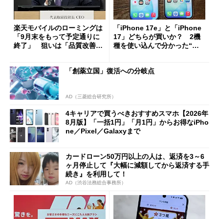
楽天モバイルのローミングは
「iPhone 17e」と「iPhone
「9月末をもって予定通りに
17」どちらが買いか？ 2機
終了」 狙いは「品質改善」
種を使い込んで分かった“ス
ただし「ルーラル限定で期
ペック表にない違い”
限を切った新契約」の可能性
「創薬立国」復活への分岐点
も
AD（三菱総合研究所）
4キャリアで買うべきおすすめスマホ【2026年
8月版】「一括1円」「月1円」からお得なiPho
ne／Pixel／Galaxyまで
カードローン50万円以上の人は、返済を3～6
ヶ月停止して『大幅に減額してから返済する手
続き』を利用して！
AD（渋谷法務総合事務所）