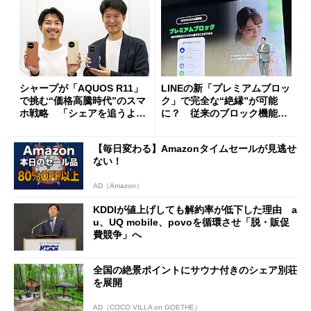
シャープが「AQUOS R11」
LINEの新「プレミアムブロッ
で挑む“価格高騰時代”のスマ
ク」で完全な“絶縁”が可能
ホ戦略 「シェアを追うより
に？ 従来のブロック機能と
も既存ユーザーを大切に」
の決定的な違い
【毎日変わる】Amazonタイムセールが見逃せ
ない！
AD（Amazon）
KDDIが値上げしても解約率が低下した理由 a
u、UQ mobile、povoを循環させ「脱・販促
費競争」へ
全国の絶景ポイントにサウナ付きのシェア別荘
を展開
AD（COCO VILLA on GOETHE）