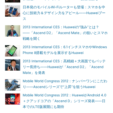
日本発のモバイルWi-Fiルーターも登場：スマホを中
心に技術力＆デザイン力をアピール――Huaweiブー
ス
2013 International CES：Huaweiの“強み”とは？
――「Ascend D2」「Ascend Mate」の狙いとスマホ
戦略を聞く
2013 International CES：6.1インチスマホやWindows
Phone 8搭載モデルを展示するHuawei
2013 International CES：高精細＋大画面でもバッテ
リー長持ち――Huaweiが「Ascend D2」「Ascend
Mate」を発表
Mobile World Congress 2012：ナンバーワンにこだわ
り――Ascendシリーズで“上昇”を狙うHuawei
Mobile World Congress 2012：HuaweiがAndroid 4.0
＋クアッドコアの「Ascend D」シリーズ発表――日
本でのLTE版展開にも期待