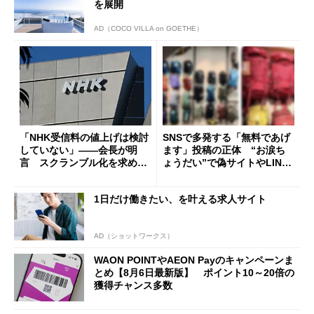
を展開
AD（COCO VILLA on GOETHE）
「NHK受信料の値上げは検討
SNSで多発する「無料であげ
していない」――会長が明
ます」投稿の正体 “お涙ち
言 スクランブル化を求める
ょうだい”で偽サイトやLINE
声絶えず
へ誘導するカラクリ
1日だけ働きたい、を叶える求人サイト
AD（ショットワークス）
WAON POINTやAEON Payのキャンペーンま
とめ【8月6日最新版】 ポイント10～20倍の
獲得チャンス多数