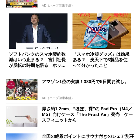
AD（ハーブ健康本舗）
ソフトバンクのスマホ契約数
「スマホ冷却グッズ」は効果
減はいつ止まる？ 宮川社長
ある？ 炎天下で3製品を使
が反転の時期を語る ホッピ
って分かったこと
ング対策は「真剣にやりすぎ
た」
アマゾン1位の実績！380円で5日間お試し。
AD（ハーブ健康本舗）
厚さ約1.2mm、“ほぼ、裸”のiPad Pro（M4／
M5）向けケース「The Frost Air」発売 ケー
スフィニットから
全国の絶景ポイントにサウナ付きのシェア別荘