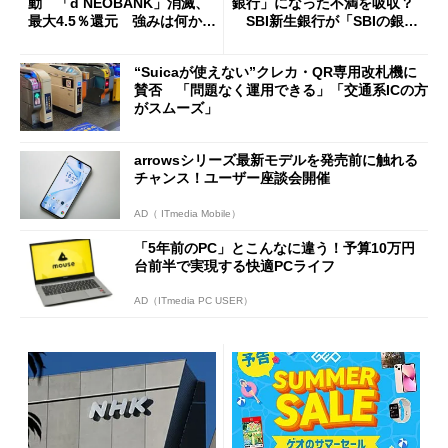
動 「d NEOBANK」消滅、
銀行」になった不満を吸収？
最大4.5％還元 強みは何か解
SBI新生銀行が「SBIの銀
説
行」として最大5.2万円のキャ
ッシュバックキャンペーンを
“Suicaが使えない”クレカ・QR専用改札機に
開催
賛否 「問題なく運用できる」「交通系ICの方
がスムーズ」
arrowsシリーズ最新モデルを発売前に触れる
チャンス！ユーザー座談会開催
AD（ ITmedia Mobile）
「5年前のPC」とこんなに違う！予算10万円
台前半で実現する快適PCライフ
AD（ITmedia PC USER）