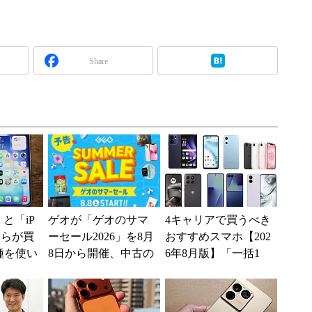
Share
e」と「iP
ゲオが「ゲオのサマ
4キャリアで買うべき
どちらが買
ーセール2026」を8月
おすすめスマホ【202
種を使い
8日から開催、中古の
6年8月版】「一括1
た“スペ
スマホやゲームがお
円」「月1円」からお
得に
得なiPhone／...