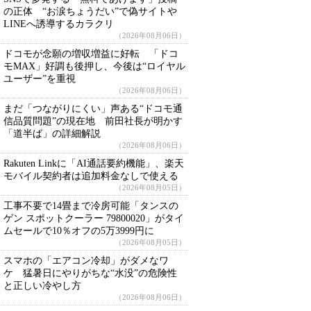
の正体 “お涙ちょうだい”で偽サイトや
LINEへ誘導するカラクリ
（2026年08月06日）
ドコモが念願の増収増益に好転 「ドコ
モMAX」好調も後押し、今後は“ロイヤル
ユーザー”を重視
（2026年08月06日）
まだ「つながりにくい」声ある“ドコモ通
信品質問題”の現在地 前田社長が明かす
「道半ば」の詳細解説
（2026年08月06日）
Rakuten Linkに「AI通話要約機能」、楽天
モバイル契約者は追加料金なしで使える
（2026年08月05日）
工事不要で14畳まで冷房可能「タンスの
ゲン スポットクーラー 79800020」がタイ
ムセールで10％オフの5万3999円に
（2026年08月05日）
スマホの「エアコン冷却」がダメなワ
ケ 猛暑日にやりがちな“水没”の危険性
と正しい冷やし方
（2026年08月06日）