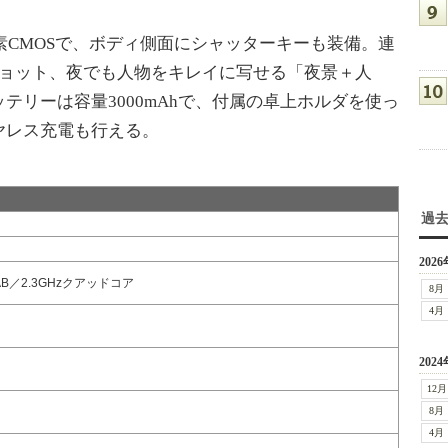
素CMOSで、ボディ側面にシャッターキーも装備。連
ショット、夜でも人物をキレイに写せる「夜景＋人
テリーは容量3000mAhで、付属の卓上ホルダを使っ
ヤレス充電も行える。
過
2026
974AB／2.3GHzクアッドコア
8月
4月
2024
12月
8月
4月