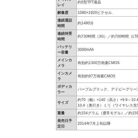
約5型TFT液晶
レイ
解像度
1080×1920ピクセル
連続通話
約1480分
時間
連続待受
約730時間（3G）／約700時間（LTE/
時間
バッテリ
3000mAh
ー容量
メインカ
有効約1300万画素CMOS
メラ
インカメ
有効約97万画素CMOS
ラ
ボディカ
パープルブラック、アイビーグリー
ラー
約70（幅）×140（高さ）×9.9～1
サイズ
10.4（奥行き）ミリ（ワイヤレス
重量
約154グラム（通常モデル）／約1
発売日予
2014年7月上旬以降
定日