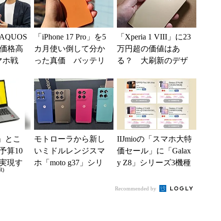
QUOS
「iPhone 17 Pro」を5
「Xperia 1 VIII」に23
“価格高
カ月使い倒して分か
万円超の価値はあ
マホ戦
った真価 バッテリ
る？ 大刷新のデザ
を追う
ーと放熱性能には満
インとカメラ、“ソニ
ーザ
足だが細かな...
ーのこだわ...
」とこ
モトローラから新し
IIJmioの「スマホ大特
予算10
いミドルレンジスマ
価セール」に「Galax
実現す
ホ「moto g37」シリ
y Z8」シリーズ3機種
R)
イフ
ーズ登場 ソフトバ
が登場 「moto g37...
ンク、楽天モバイ
Recommended by
ル、...