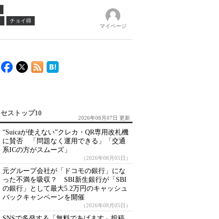
ノ
チョイ得
マイページ
セストップ10
2026年08月07日 更新
“Suicaが使えない”クレカ・QR専用改札機
に賛否 「問題なく運用できる」「交通
系ICの方がスムーズ」
（2026年08月05日）
元グループ会社が「ドコモの銀行」にな
った不満を吸収？ SBI新生銀行が「SBI
の銀行」として最大5.2万円のキャッシュ
バックキャンペーンを開催
（2026年08月05日）
SNSで多発する「無料であげます」投稿