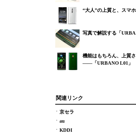
“大人”の上質と、スマホ
写真で解説する「URBAN
機能はもちろん、上質さ
――「URBANO L01」
関連リンク
京セラ
au
KDDI