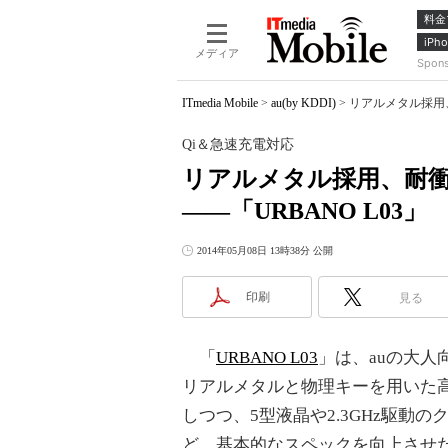
料金
iPho
メディア
Spon
ITmedia Mobile
>
au(by KDDI)
>
リアルメタル採用、
Qi＆急速充電対応
リアルメタル採用、耐衝
――「URBANO L03」
2014年05月08日 13時38分 公開
印刷
見る
「
URBANO L03
」は、auの大人
リアルメタルと物理キーを用いた
しつつ、5型液晶や2.3GHz駆動のク
ど、基本的なスペックを向上させ