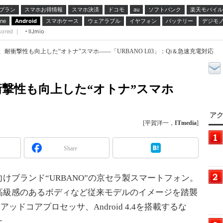
プラン
スマホお得情報
スマホ決済
ドコモ
ソフトバンク
楽天モバイル
au
スマホケース
ウェアラブル
イヤフォン
バッテリー
デジモ
ne
Android
sored ｜
IIJmio
耐衝撃性も向上した“オトナ”スマホ――「URBANO L03」：Qi＆急速充電対応
撃性も向上した“オトナ”スマホ
アク
[平賀洋一，
ITmedia
]
Share
向けブランド“URBANO”の京セラ製スマートフォン。
高級感のあるボディなど従来モデルのイメージを踏襲
アッドコアプロセッサ、Android 4.4を搭載するな
た。