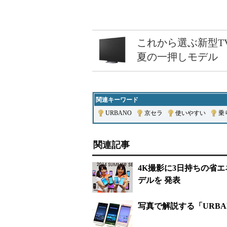
これから選ぶ新型T
夏の一押しモデル
関連キーワード
URBANO
|
京セラ
|
使いやすい
|
乗
関連記事
4K撮影に3日持ちの省エ
デルを 発表
写真で解説する「URBAN