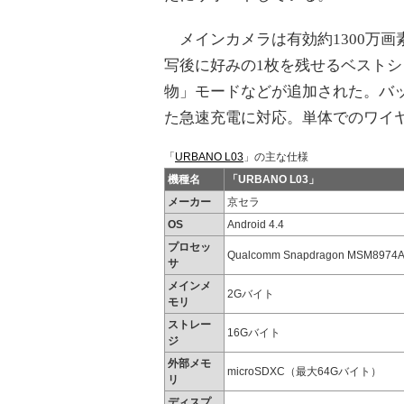
メインカメラは有効約1300万画
写後に好みの1枚を残せるベスト
物」モードなどが追加された。バッ
た急速充電に対応。単体でのワイ
「
URBANO L03
」の主な仕様
機種名
「URBANO L03」
メーカー
京セラ
OS
Android 4.4
プロセッ
Qualcomm Snapdragon MSM8
サ
メインメ
2Gバイト
モリ
ストレー
16Gバイト
ジ
外部メモ
microSDXC（最大64Gバイト）
リ
ディスプ