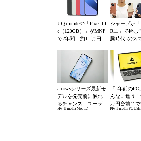
UQ mobileの「Pixel 10
シャープが「A
a（128GB）」がMNP
R11」で挑む
で2年間、約1.1万円
騰時代”のス
に【スマホお得...
略 「シェア
よりも既存ユ
ー...
arrowsシリーズ最新モ
「5年前のPC
デルを発売前に触れ
んなに違う！
るチャンス！ユーザ
万円台前半で
PR( ITmedia Mobile)
PR(ITmedia PC USE
ー座談会開催
る快適PCラ