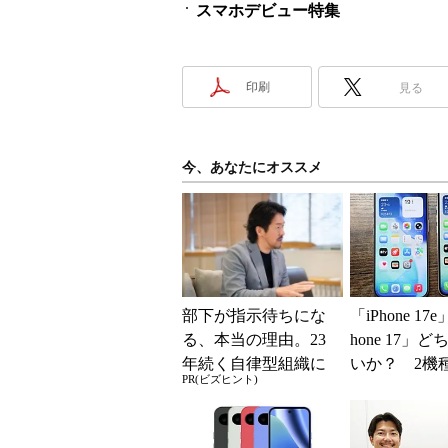
スマホデビュー特集
印刷
見る
今、あなたにオススメ
部下が指示待ちにな
「iPhone 17
る、本当の理由。23
hone 17」
年続く自律型組織に
いか？ 2機
PR(ビズヒント)
共通する「3つの要
込んで分かっ
素」
ッ...