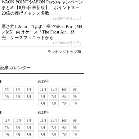
WAON POINTやAEON Payのキャンペーン
まとめ【8月6日最新版】 ポイント10～
20倍の獲得チャンス多数
（2026年08月06日）
厚さ約1.2mm、“ほぼ、裸”のiPad Pro（M4
／M5）向けケース「The Frost Air」発
売 ケースフィニットから
（2026年08月05日）
ランキングトップ30
去記事カレンダー
年
2025年
7月
6月
5月
12月
11月
10月
9月
3月
2月
1月
8月
7月
6月
5月
4月
3月
2月
1月
年
2023年
11月
10月
9月
12月
11月
10月
9月
7月
6月
5月
8月
7月
6月
5月
3月
2月
1月
4月
3月
2月
1月