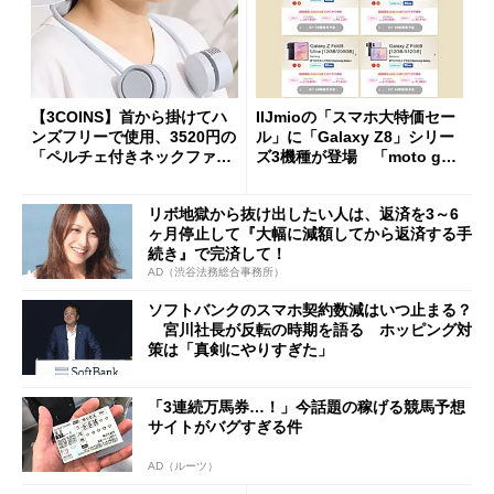
【3COINS】首から掛けてハ
IIJmioの「スマホ大特価セー
ンズフリーで使用、3520円の
ル」に「Galaxy Z8」シリー
「ペルチェ付きネックファ
ズ3機種が登場 「moto g37
ン」
j」や「OPPO Find X9 Ultr
a」も
リボ地獄から抜け出したい人は、返済を3～6
ヶ月停止して『大幅に減額してから返済する手
続き』で完済して！
AD（渋谷法務総合事務所）
ソフトバンクのスマホ契約数減はいつ止まる？
宮川社長が反転の時期を語る ホッピング対
策は「真剣にやりすぎた」
「3連続万馬券…！」今話題の稼げる競馬予想
サイトがバグすぎる件
AD（ルーツ）