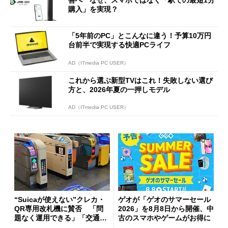
善へ なぜ、スマホではなく「駅での最短1分
購入」を実現？
「5年前のPC」とこんなに違う！予算10万円
台前半で実現する快適PCライフ
AD（ITmedia PC USER）
これから選ぶ新型TVはこれ！失敗しない選び
方と、2026年夏の一押しモデル
AD（ITmedia PC USER）
“Suicaが使えない”クレカ・
ゲオが「ゲオのサマーセール
QR専用改札機に賛否 「問
2026」を8月8日から開催、中
題なく運用できる」「交通系I
古のスマホやゲームがお得に
Cの方がスムーズ」