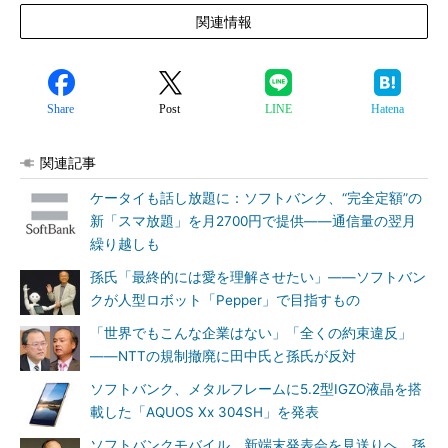
関連情報
Share
Post
LINE
Hatena
関連記事
ケータイも話し放題に：ソフトバンク、“完全定額”の
新「スマ放題」を月2700円で提供――通信量の翌月
繰り越しも
孫氏「最終的には愛を理解させたい」――ソフトバン
クが人型ロボット「Pepper」で目指すもの
「世界でもこんな企業はない」「全くの約束違反」
――NTTの規制撤廃に田中氏と孫氏が反対
ソフトバンク、メタルフレームに5.2型IGZO液晶を搭
載した「AQUOS Xx 304SH」を発表
ソフトバンクモバイル、新端末発表会を見送りへ 孫