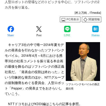
人型ロボットの登場などのトピックを中心に、ソフトバンクの2
カ月を振り返る。
[村上万純，ITmedia]
PC用表示
関連情報
Share
Post
LINE
Hatena
キャリア3社の中で唯一2014年夏モデ
ルの発表会を行わなかったソフトバンク
モバイル。2014年4月～6月における携
帯3社の社長コメントを振り返る本企画
の最後を飾るのはソフトバンクの孫正義
社長だ。「発表会の役割は終わった」と
いう印象的な発言のほか、NTTグループ
の規制撤廃をめぐる委員会、人型ロボッ
ソフトバンクモバイルの孫正
ト「Pepper」の発表までをおさらいし
義社長
ていこう。
NTTドコモおよびKDDI編はこちらの記事を参照。