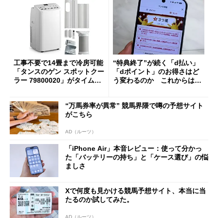
工事不要で14畳まで冷房可能
“特典終了”が続く「d払い」
「タンスのゲン スポットクー
「dポイント」のお得さはど
ラー 79800020」がタイムセ
う変わるのか これからは
ールで10％オフの5万3999円
「dカード」の利用が得策？
に
“万馬券率が異常” 競馬界隈で噂の予想サイト
がこちら
AD（ルーツ）
「iPhone Air」本音レビュー：使って分かっ
た「バッテリーの持ち」と「ケース選び」の悩
ましさ
Xで何度も見かける競馬予想サイト、本当に当
たるのか試してみた。
AD（ルーツ）