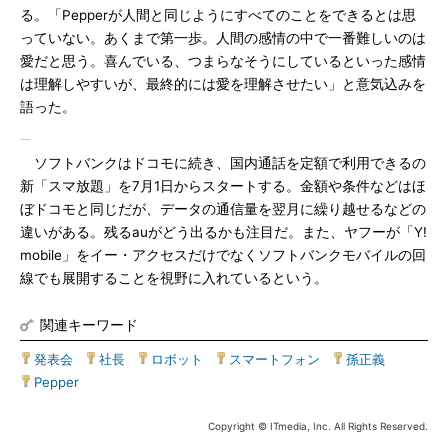
る。「Pepperが人間と同じようにすべてのことをできるとは思
っていない。あくまで第一歩。人間の感情の中で一番難しいのは
愛だと思う。喜んでいる、つまらなそうにしているといった感情
は理解しやすいが、最終的には愛を理解させたい」と意気込みを
語った。
ソフトバンクはドコモに続き、国内通話を定額で利用できるの
新「スマ放題」を7月1日からスタートする。金額や条件などはほ
ぼドコモと同じだが、データの通信量を翌月に繰り越せるなどの
違いがある。残るauがどう出るかも注目だ。また、ヤフーが「Y!
mobile」をイー・アクセスだけでなくソフトバンクモバイルの回
線でも展開することを視野に入れているという。
関連キーワード
発表会
|
社長
|
ロボット
|
スマートフォン
|
孫正義
|
Pepper
Copyright © ITmedia, Inc. All Rights Reserved.