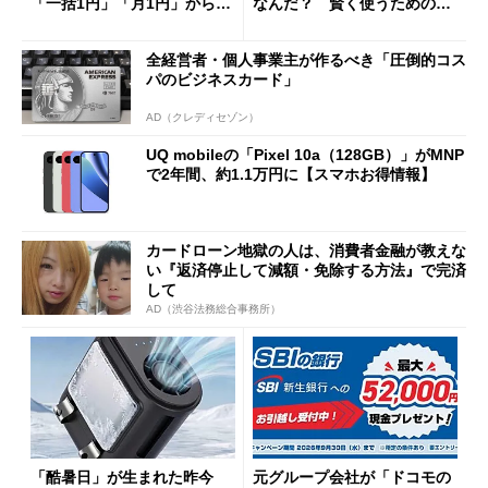
「一括1円」「月1円」からお
なんだ？ 賢く使うための注
得なiPhone／Pixel／Galaxy
意点も
まで
全経営者・個人事業主が作るべき「圧倒的コス
パのビジネスカード」
AD（クレディセゾン）
UQ mobileの「Pixel 10a（128GB）」がMNP
で2年間、約1.1万円に【スマホお得情報】
カードローン地獄の人は、消費者金融が教えな
い『返済停止して減額・免除する方法』で完済
して
AD（渋谷法務総合事務所）
「酷暑日」が生まれた昨今
元グループ会社が「ドコモの