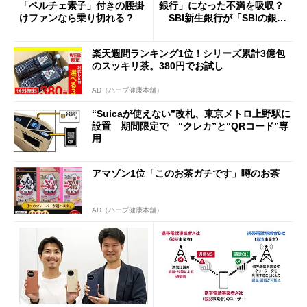
「ペルチェ素子」付きの腰掛
銀行」になった不満を吸収？
けファンなら乗り切れる？
SBI新生銀行が「SBIの銀
行」として最大5.2万円のキャ
ッシュバックキャンペーンを
楽天週間ランキング1位！シリーズ累計3億包
開催
のスッキリ茶。380円でお試し
AD（ハーブ健康本舗）
“Suicaが使えない”改札、東京メトロ上野駅に
設置 期間限定で “クレカ”と“QRコード”専
用
アマゾン1位「このお茶ガチです」噂のお茶
AD（ハーブ健康本舗）