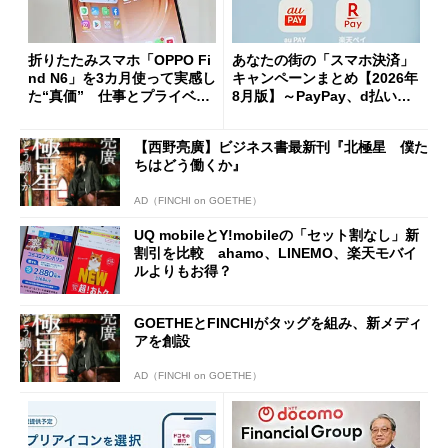
折りたたみスマホ「OPPO Fi
あなたの街の「スマホ決済」
nd N6」を3カ月使って実感し
キャンペーンまとめ【2026年
た“真価” 仕事とプライベー
8月版】～PayPay、d払い、a
トで大活躍
u PAY、楽天ペイ
【西野亮廣】ビジネス書最新刊『北極星 僕た
ちはどう働くか』
AD（FINCHI on GOETHE）
UQ mobileとY!mobileの「セット割なし」新
割引を比較 ahamo、LINEMO、楽天モバイ
ルよりもお得？
GOETHEとFINCHIがタッグを組み、新メディ
アを創設
AD（FINCHI on GOETHE）