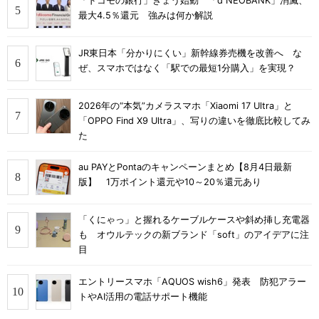
「ドコモの銀行」きょう始動 「d NEOBANK」消滅、
最大4.5％還元 強みは何か解説
JR東日本「分かりにくい」新幹線券売機を改善へ な
ぜ、スマホではなく「駅での最短1分購入」を実現？
2026年の“本気”カメラスマホ「Xiaomi 17 Ultra」と
「OPPO Find X9 Ultra」、写りの違いを徹底比較してみ
た
au PAYとPontaのキャンペーンまとめ【8月4日最新
版】 1万ポイント還元や10～20％還元あり
「くにゃっ」と握れるケーブルケースや斜め挿し充電器
も オウルテックの新ブランド「soft」のアイデアに注
目
エントリースマホ「AQUOS wish6」発表 防犯アラー
トやAI活用の電話サポート機能