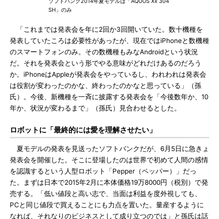
ソフトバンク2014年夏モデルは「AQUOS Xx 304
SH」のみ
「これまでは発表会を年に2回か3回開いていた。数十機種を
発表していたころは必要性があったが、現在ではiPhoneと数機種
のスマートフォンのみ。その数機種もみなAndroidという状況
だ。それを発表会という形でやる意味がどれだけあるのだろう
か。iPhoneはAppleが発表会をやっているし、われわれは発表会
は役割が変わったのかな、終わったのかなと思っている」（孫
氏）。今後、新機種を一斉に披露する発表会を「今後数年か、10
年か、状況が変わるまで」（孫氏）見合わせるとした。
ロボットに「最終的には愛を理解させたい」
夏モデルの発表を見送ったソフトバンクだが、6月5日に急きょ
発表会を開催した。そこに登場したのは世界で初めて人間の感情
を認識するという人型ロボット「Pepper（ペッパー）」だっ
た。まずは日本で2015年2月に本体価格19万8000円（税別）で発
売する。「低い値段と高い志で、当面は利益を度外視しても、
PCと同じ値段で買えることにも力点を置いた。量産するように
なれば、それなりのビジネスとして成り立つのでは」と孫氏は話