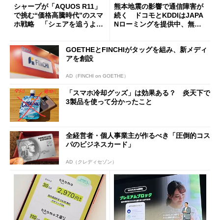
シャープが「AQUOS R11」
熊本地震の影響で通信障害が
で挑む“価格高騰時代”のスマ
続く ドコモとKDDIはJAPA
ホ戦略 「シェアを追うより
Nローミングを提供中、無料
も既存ユーザーを大切に」
Wi-Fi「00000JAPAN」も開
放
GOETHEとFINCHIがタッグを組み、新メディ
アを創設
AD（FINCHI on GOETHE）
「スマホ冷却グッズ」は効果ある？ 炎天下で
3製品を使って分かったこと
全経営者・個人事業主が作るべき「圧倒的コス
パのビジネスカード」
AD（クレディセゾン）