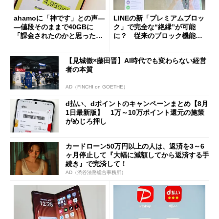
ahamoに「神です」との声―
LINEの新「プレミアムブロッ
―値段そのままで40GBに
ク」で完全な“絶縁”が可能
「課金されたのかと思った」
に？ 従来のブロック機能と
と戸惑いも
の決定的な違い
【見城徹×藤田晋】AI時代でも変わらない経営
者の本質
AD（FINCHI on GOETHE）
d払い、dポイントのキャンペーンまとめ【8月
1日最新版】 1万～10万ポイント還元の施策
がめじろ押し
カードローン50万円以上の人は、返済を3～6
ヶ月停止して『大幅に減額してから返済する手
続き』で完済して！
AD（渋谷法務総合事務所）