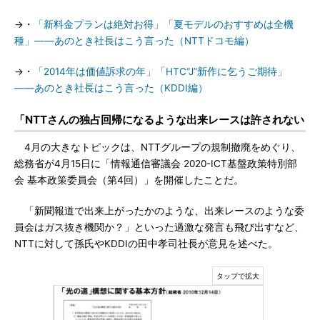
→・
「新料金プランは絶対お得」「夏モデルのおすすめは全機
種」――あのとき社長はこう言った（NTTドコモ編）
→・
「2014年は価値訴求の年」「HTC“J”新作に乞うご期待」
――あのとき社長はこう言った（KDDI編）
「NTTさんの独占回帰になるような出来レースは許されない
4月の大きなトピックは、NTTグループの規制撤廃をめぐり、
総務省が4月15日に「情報通信審議会 2020-ICT基盤政策特別部
会 基本政策委員会（第4回）」を開催したことだ。
「新聞報道で出来上がったかのような、出来レースのような委
員会はガス抜き機関か？」といった過激な発言も飛び出すなど、
NTTに対して孫氏やKDDIの田中孝司社長が意見を述べた。