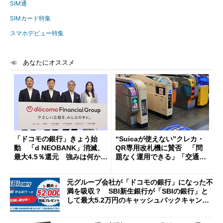
SIM通
SIMカード特集
スマホデビュー特集
あなたにオススメ
「ドコモの銀行」きょう始
“Suicaが使えない”クレカ・
動 「d NEOBANK」消滅、
QR専用改札機に賛否 「問
最大4.5％還元 強みは何か解
題なく運用できる」「交通系I
説
Cの方がスムーズ」
元グループ会社が「ドコモの銀行」になった不
満を吸収？ SBI新生銀行が「SBIの銀行」と
して最大5.2万円のキャッシュバックキャンペ
ーンを開催