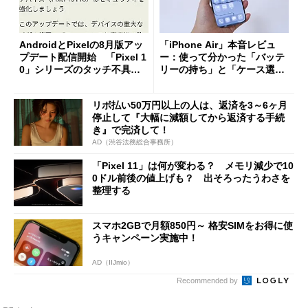
AndroidとPixelの8月版アッ
「iPhone Air」本音レビュ
プデート配信開始 「Pixel 1
ー：使って分かった「バッテ
0」シリーズのタッチ不具合
リーの持ち」と「ケース選
修正やGPU性能改善なども
び」の悩ましさ
リボ払い50万円以上の人は、返済を3～6ヶ月
停止して『大幅に減額してから返済する手続
き』で完済して！
AD（渋谷法務総合事務所）
「Pixel 11」は何が変わる？ メモリ減少で10
0ドル前後の値上げも？ 出そろったうわさを
整理する
スマホ2GBで月額850円～ 格安SIMをお得に使
うキャンペーン実施中！
AD（IIJmio）
Recommended by