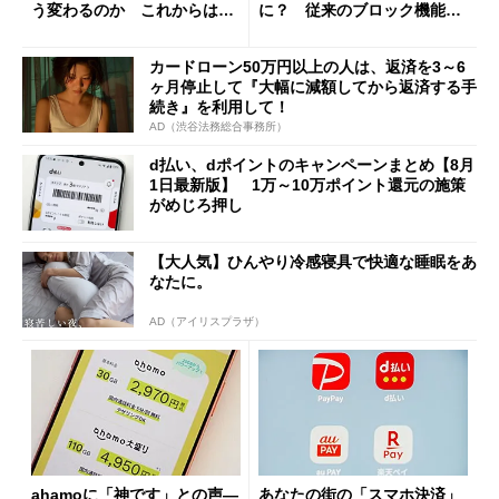
う変わるのか これからは
に？ 従来のブロック機能と
「dカード」の利用が得策？
の決定的な違い
カードローン50万円以上の人は、返済を3～6
ヶ月停止して『大幅に減額してから返済する手
続き』を利用して！
AD（渋谷法務総合事務所）
d払い、dポイントのキャンペーンまとめ【8月
1日最新版】 1万～10万ポイント還元の施策
がめじろ押し
【大人気】ひんやり冷感寝具で快適な睡眠をあ
なたに。
AD（アイリスプラザ）
ahamoに「神です」との声―
あなたの街の「スマホ決済」