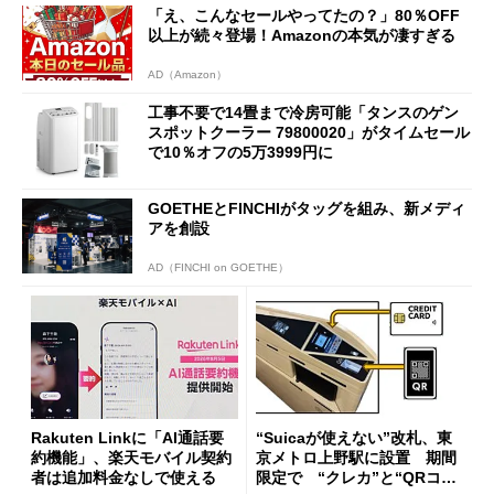
「え、こんなセールやってたの？」80％OFF
以上が続々登場！Amazonの本気が凄すぎる
AD（Amazon）
工事不要で14畳まで冷房可能「タンスのゲン
スポットクーラー 79800020」がタイムセール
で10％オフの5万3999円に
GOETHEとFINCHIがタッグを組み、新メディ
アを創設
AD（FINCHI on GOETHE）
Rakuten Linkに「AI通話要
“Suicaが使えない”改札、東
約機能」、楽天モバイル契約
京メトロ上野駅に設置 期間
者は追加料金なしで使える
限定で “クレカ”と“QRコー