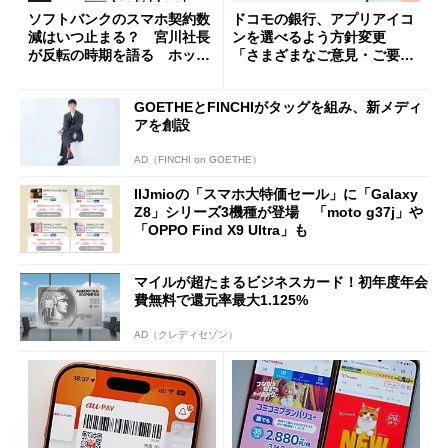
ソフトバンクのスマホ契約数
ドコモの銀行、アプリアイコ
減はいつ止まる？ 宮川社長
ンを選べるよう方針変更
が反転の時期を語る ホッピ
「さまざまなご意見・ご要望
ング対策は「真剣にやりすぎ
を踏まえ」
た」
GOETHEとFINCHIがタッグを組み、新メディ
アを創設
AD（FINCHI on GOETHE）
IIJmioの「スマホ大特価セール」に「Galaxy
Z8」シリーズ3機種が登場 「moto g37j」や
「OPPO Find X9 Ultra」も
マイルが超たまるビジネスカード！初年度年会
費無料で還元率最大1.125%
AD（クレディセゾン）