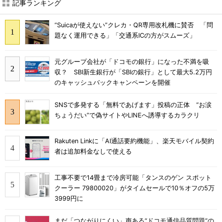
記事ランキング
“Suicaが使えない”クレカ・QR専用改札機に賛否 「問
題なく運用できる」「交通系ICの方がスムーズ」
元グループ会社が「ドコモの銀行」になった不満を吸
収？ SBI新生銀行が「SBIの銀行」として最大5.2万円
のキャッシュバックキャンペーンを開催
SNSで多発する「無料であげます」投稿の正体 “お涙
ちょうだい”で偽サイトやLINEへ誘導するカラクリ
Rakuten Linkに「AI通話要約機能」、楽天モバイル契約
者は追加料金なしで使える
工事不要で14畳まで冷房可能「タンスのゲン スポット
クーラー 79800020」がタイムセールで10％オフの5万
3999円に
まだ「つながりにくい」声ある“ドコモ通信品質問題”の