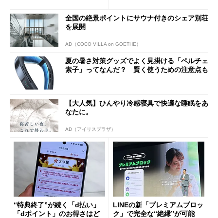
ド”専用
全国の絶景ポイントにサウナ付きのシェア別荘
を展開
AD（COCO VILLA on GOETHE）
夏の暑さ対策グッズでよく見掛ける「ペルチェ
素子」ってなんだ？ 賢く使うための注意点も
【大人気】ひんやり冷感寝具で快適な睡眠をあ
なたに。
AD（アイリスプラザ）
“特典終了”が続く「d払い」
LINEの新「プレミアムブロッ
「dポイント」のお得さはど
ク」で完全な“絶縁”が可能