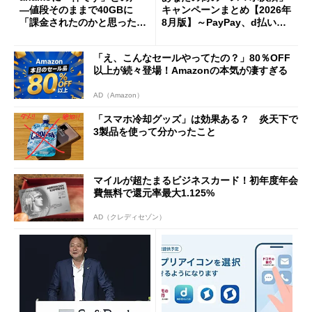
―値段そのままで40GBに
キャンペーンまとめ【2026年
「課金されたのかと思った」
8月版】～PayPay、d払い、a
と戸惑いも
u PAY、楽天ペイ
「え、こんなセールやってたの？」80％OFF
以上が続々登場！Amazonの本気が凄すぎる
AD（Amazon）
「スマホ冷却グッズ」は効果ある？ 炎天下で
3製品を使って分かったこと
マイルが超たまるビジネスカード！初年度年会
費無料で還元率最大1.125%
AD（クレディセゾン）