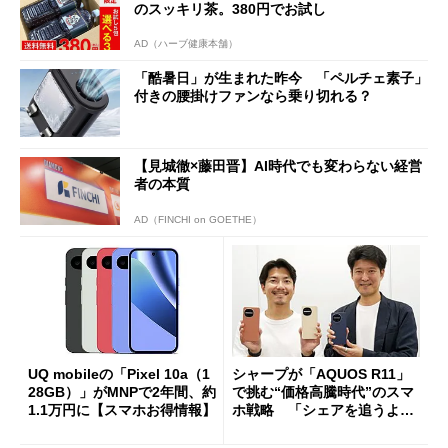
のスッキリ茶。380円でお試し
AD（ハーブ健康本舗）
「酷暑日」が生まれた昨今 「ペルチェ素子」
付きの腰掛けファンなら乗り切れる？
【見城徹×藤田晋】AI時代でも変わらない経営
者の本質
AD（FINCHI on GOETHE）
UQ mobileの「Pixel 10a（1
シャープが「AQUOS R11」
28GB）」がMNPで2年間、約
で挑む“価格高騰時代”のスマ
1.1万円に【スマホお得情報】
ホ戦略 「シェアを追うより
も既存ユーザーを大切に」