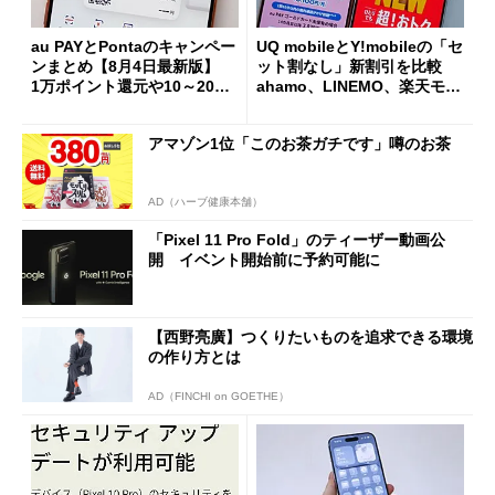
au PAYとPontaのキャンペー
UQ mobileとY!mobileの「セ
ンまとめ【8月4日最新版】
ット割なし」新割引を比較
1万ポイント還元や10～20％
ahamo、LINEMO、楽天モバ
還元あり
イルよりもお得？
アマゾン1位「このお茶ガチです」噂のお茶
AD（ハーブ健康本舗）
「Pixel 11 Pro Fold」のティーザー動画公
開 イベント開始前に予約可能に
【西野亮廣】つくりたいものを追求できる環境
の作り方とは
AD（FINCHI on GOETHE）