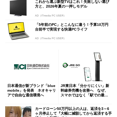
これから選ぶ新型TVはこれ！失敗しない選び
方と、2026年夏の一押しモデル
AD（ITmedia PC USER）
「5年前のPC」とこんなに違う！予算10万円
台前半で実現する快適PCライフ
AD（ITmedia PC USER）
日本通信が新ブランド「blue
JR東日本「分かりにくい」新
mobile」を発表 ネオキャリ
幹線券売機を改善へ なぜ、
アで自由な通信環境へ
スマホではなく「駅での最短
1分購入」を実現？
カードローン50万円以上の人は、返済を3～6
ヶ月停止して『大幅に減額してから返済する手