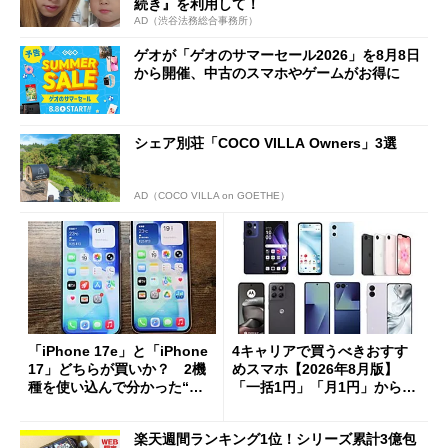
続き』を利用して！
AD（渋谷法務総合事務所）
ゲオが「ゲオのサマーセール2026」を8月8日
から開催、中古のスマホやゲームがお得に
シェア別荘「COCO VILLA Owners」3選
AD（COCO VILLA on GOETHE）
「iPhone 17e」と「iPhone
4キャリアで買うべきおすす
17」どちらが買いか？ 2機
めスマホ【2026年8月版】
種を使い込んで分かった“ス
「一括1円」「月1円」からお
ペック表にない違い”
得なiPhone／Pixel／Galaxy
まで
楽天週間ランキング1位！シリーズ累計3億包