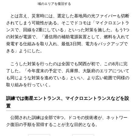
域のエリアを復旧する
とは言え、災害時には、選定した基地局の光ファイバーも切断
されてしまう可能性がある。そこでドコモは「マイクロエントラ
ンスで、回線を2重にしている」といった対策を施した。もう1つ
の対策が電源で、「通信用の補助電源装置として、燃料を入れて
発電する仕組みを取り入れ、最低3日間、電力をバックアップで
きる」ようにした。
こうした対策を行ったのは全国でも関西が初で、この8月に完
了した。「今年度末の予定で、兵庫県、大阪府のエリアについて
も同じような対策を進めている」といい、より広い範囲で同様の
取り組みを行っていく。
訓練では衛星エントランス、マイクロエントランスなどを設
置
公開された訓練は全部で8つ。ドコモの技術者が、ネットワー
ク復旧の手順を習得することが主な目的となる。