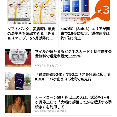
ソフトバンク、災害時に家族
auの5G（Sub-6）エリアが関
の居場所を確認できる「みま
東で2.8倍に拡大、通信速度は
もりマップ」を5月以降に提
約3倍に向上
供
マイルが超たまるビジネスカード！初年度年会
費無料で還元率最大1.125%
AD（クレディセゾン）
「鉄道路線5G化」で5Gエリアを急速に広げる
KDDI “パケ止まり”対策でも先行
カードローン50万円以上の人は、返済を3～6
ヶ月停止して『大幅に減額してから返済する手
続き』を利用して！
AD（渋谷法務総合事務所）