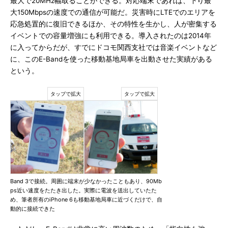
最大で20MHz幅取ることができる。対応端末であれば、下り最
大150Mbpsの速度での通信が可能だ。災害時にLTEでのエリアを
応急処置的に復旧できるほか、その特性を生かし、人が密集する
イベントでの容量増強にも利用できる。導入されたのは2014年
に入ってからだが、すでにドコモ関西支社では音楽イベントなど
に、このE-Bandを使った移動基地局車を出動させた実績がある
という。
Band 3で接続。周囲に端末が少なかったこともあり、90Mb
ps近い速度をたたき出した。実際に電波を送出していたた
め、筆者所有のiPhone 6も移動基地局車に近づくだけで、自
動的に接続できた