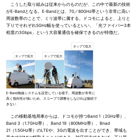
こうした取り組みは従来からのものだが、この中で最新の技術
がE-Bandとなる。E-Bandとは、70／80GHz帯という非常に高い
周波数帯のことで、ミリ波帯に属する。ドコモによると、上りと
下りでそれぞれ5GHz幅を使っているといい、「光ファイバー3本
程度の3Gbps」という大容量通信を確保できるのが特徴だ。
E-Band無線システムを設営している様子。周波数が非常に
高く指向性が強いため、スコープで調整をしなければ接続で
きない
この移動基地局車からは、ドコモが持つBand 1（2GHz帯）、
Band 3（1.7GHz帯）、Band 19（800MHz帯）、Bnad
21（1.5GHz帯）のLTEや、3Gの電波を出すことができ、帯域も