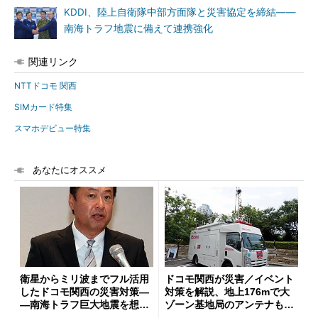
KDDI、陸上自衛隊中部方面隊と災害協定を締結――
南海トラフ地震に備えて連携強化
関連リンク
NTTドコモ 関西
SIMカード特集
スマホデビュー特集
あなたにオススメ
衛星からミリ波までフル活用
ドコモ関西が災害／イベント
したドコモ関西の災害対策―
対策を解説、地上176mで大
―南海トラフ巨大地震を想定
ゾーン基地局のアンテナも確
した対策も解説
認 (1/2)