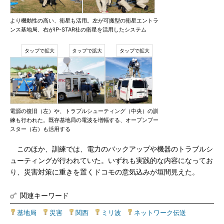
より機動性の高い、衛星も活用。左が可搬型の衛星エントラ
ンス基地局、右がIP-STAR社の衛星を活用したシステム
電源の復旧（左）や、トラブルシューティング（中央）の訓
練も行われた。既存基地局の電波を増幅する、オープンブー
スター（右）も活用する
このほか、訓練では、電力のバックアップや機器のトラブルシ
ューティングが行われていた。いずれも実践的な内容になってお
り、災害対策に重きを置くドコモの意気込みが垣間見えた。
関連キーワード
基地局
|
災害
|
関西
|
ミリ波
|
ネットワーク伝送