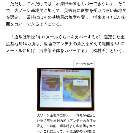
ただし、これだけでは「沿岸部全体をカバーできない」。そこ
で、大ゾーン基地局に加えて、災害時に影響を受けづらい基地局
を選定。非常時にはその基地局の角度を変え、従来よりも広い範
囲をカバーできるようにする。
「通常は半径2キロメールぐらいをカバーするが、選定した重
点基地局14カ所は、遠隔でアンテナの角度を変えて範囲を5キロ
メートルに広げ、沿岸部全体をカバーする」（松村氏）という。
大ゾーン基地局に加え、ドコモが選定し
た重点基地局14カ所はアンテナの角度を
変え、一時的に通常時より広範囲をカバ
ー。これによって、和歌山県の沿岸部全