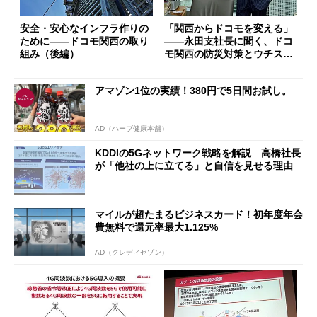
安全・安心なインフラ作りの
「関西からドコモを変える」
ために――ドコモ関西の取り
――永田支社長に聞く、ドコ
組み（後編）
モ関西の防災対策とウチスマ
の挑戦 (1/2)
アマゾン1位の実績！380円で5日間お試し。
AD（ハーブ健康本舗）
KDDIの5Gネットワーク戦略を解説 高橋社長
が「他社の上に立てる」と自信を見せる理由
マイルが超たまるビジネスカード！初年度年会
費無料で還元率最大1.125%
AD（クレディセゾン）