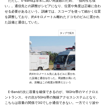
ただし、E-Bandは非常に高い周波数のため、「指向性も強
い」。通信先との調整がシビアになり、位置や角度は正確に合わ
せる必要があるという。訓練では、スコープを使って細かく位置
を調整しており、約4キロメートル離れたドコモのビルに置かれ
た設備と通信していた。
約4キロメートル先にあるビルに置かれ
た設備と通信を行った。周波数が高いた
め、距離はこの程度が限界だという
E-Bandの次に容量を確保できるのが、18GHz帯のマイクロエ
ントランス。その次が5GHz帯の無線アクセスシステムとなり、
こちらは容量の関係で3Gでしか通信できない。一方でミリ波や