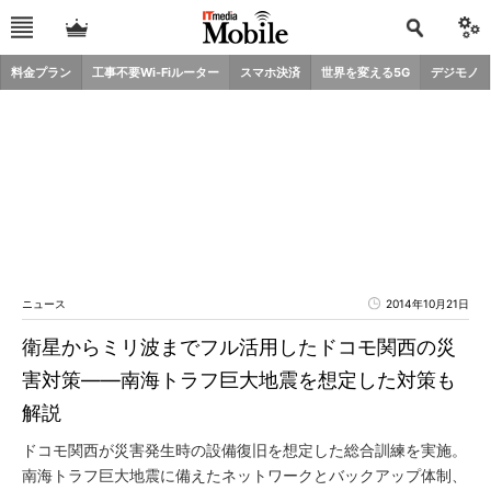
料金プラン
工事不要Wi-Fiルーター
スマホ決済
世界を変える5G
デジモノ
ニュース
2014年10月21日
衛星からミリ波までフル活用したドコモ関西の災
害対策――南海トラフ巨大地震を想定した対策も
解説
ドコモ関西が災害発生時の設備復旧を想定した総合訓練を実施。
南海トラフ巨大地震に備えたネットワークとバックアップ体制、