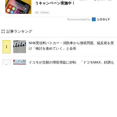
うキャンペーン実施中！
AD（IIJmio）
Recommended by
記事ランキング
NHK受信料パトカー・消防車から徴収問題、猛反発を受
け「検討を進めていく」と会長
ドコモが念願の増収増益に好転 「ドコモMAX」好調も
後押し、今後は“ロイヤルユーザー”を重視
まだ「つながりにくい」声ある“ドコモ通信品質問題”の
現在地 前田社長が明かす「道半ば」の詳細解説
楽天モバイルのローミングは「予定通り9月末に終
了」 ただし「ルーラル限定で継続」の可能性も