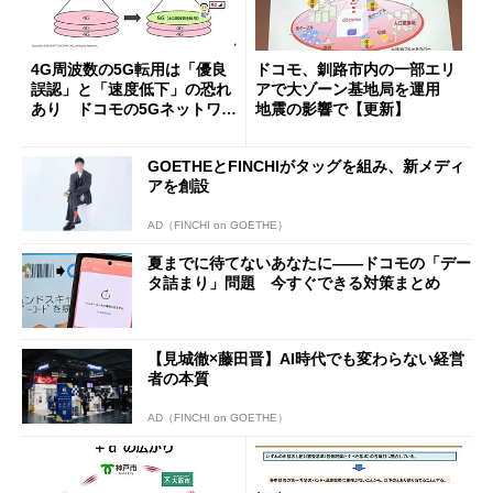
4G周波数の5G転用は「優良
ドコモ、釧路市内の一部エリ
誤認」と「速度低下」の恐れ
アで大ゾーン基地局を運用
あり ドコモの5Gネットワー
地震の影響で【更新】
ク戦略を解説
GOETHEとFINCHIがタッグを組み、新メディ
アを創設
AD（FINCHI on GOETHE）
夏までに待てないあなたに――ドコモの「デー
タ詰まり」問題 今すぐできる対策まとめ
【見城徹×藤田晋】AI時代でも変わらない経営
者の本質
AD（FINCHI on GOETHE）