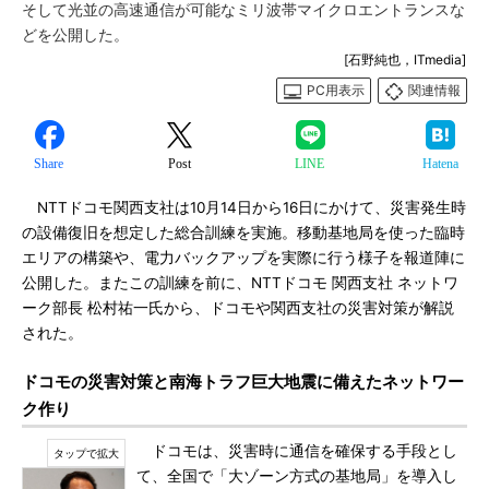
そして光並の高速通信が可能なミリ波帯マイクロエントランスな
どを公開した。
[石野純也，ITmedia]
PC用表示
関連情報
Share
Post
LINE
Hatena
NTTドコモ関西支社は10月14日から16日にかけて、災害発生時
の設備復旧を想定した総合訓練を実施。移動基地局を使った臨時
エリアの構築や、電力バックアップを実際に行う様子を報道陣に
公開した。またこの訓練を前に、NTTドコモ 関西支社 ネットワ
ーク部長 松村祐一氏から、ドコモや関西支社の災害対策が解説
された。
ドコモの災害対策と南海トラフ巨大地震に備えたネットワー
ク作り
ドコモは、災害時に通信を確保する手段とし
て、全国で「大ゾーン方式の基地局」を導入し