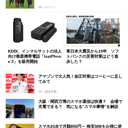
AD（ルーツ）
KDDI、インマルサットの法人
東日本大震災から10年 ソフ
向け衛星携帯電話「IsatPhon
トバンクの災害対策はどう進
e 2」を販売開始
歩した？
アマゾンで大人気！血圧対策はコーヒーに足し
てみて
AD（森永乳業）
大阪・関西万博のスマホ通信は快適？ 会場で
充電できる？ 気になる“スマホ事情”を解説
スマホ2GBで月額850円～ 格安SIMをお得に使