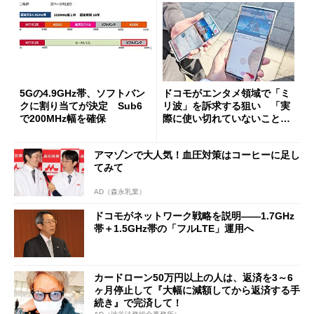
5Gの4.9GHz帯、ソフトバン
ドコモがエンタメ領域で「ミ
クに割り当てが決定 Sub6
リ波」を訴求する狙い 「実
で200MHz幅を確保
際に使い切れていないことが
最大のデメリット」
アマゾンで大人気！血圧対策はコーヒーに足し
てみて
AD（森永乳業）
ドコモがネットワーク戦略を説明――1.7GHz
帯＋1.5GHz帯の「フルLTE」運用へ
カードローン50万円以上の人は、返済を3～6
ヶ月停止して『大幅に減額してから返済する手
続き』で完済して！