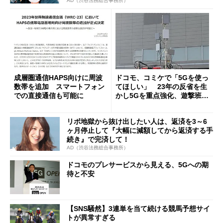
AD（渋谷法務総合事務所）
成層圏通信HAPS向けに周波
ドコモ、コミケで「5Gを使っ
数帯を追加 スマートフォン
てほしい」 23年の反省を生
での直接通信も可能に
かし5Gを重点強化、遊撃班
が“SNS対応”も
リボ地獄から抜け出したい人は、返済を3～6
ヶ月停止して『大幅に減額してから返済する手
続き』で完済して！
AD（渋谷法務総合事務所）
ドコモのプレサービスから見える、5Gへの期
待と不安
【SNS騒然】3連単を当て続ける競馬予想サイ
トが異常すぎる