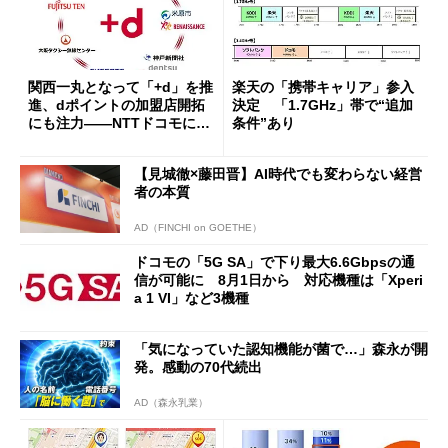
関西一丸となって「+d」を推
楽天の「携帯キャリア」参入
進、dポイントの加盟店開拓
決定 「1.7GHz」帯で“追加
にも注力――NTTドコモに聞
条件”あり
く関西戦略 (1/2)
【見城徹×藤田晋】AI時代でも変わらない経営
者の本質
AD（FINCHI on GOETHE）
ドコモの「5G SA」で下り最大6.6Gbpsの通
信が可能に 8月1日から 対応機種は「Xperi
a 1 VI」など3機種
「気になっていた認知機能が菌で…」森永が開
発。感動の70代続出
AD（森永乳業）