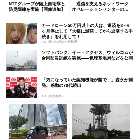
NTTグループが陸上自衛隊と
通信を支えるネットワーク
防災訓練を実施【画像追加】
オペレーションセンターの仕
組み
カードローン50万円以上の人は、返済を3～6
ヶ月停止して『大幅に減額してから返済する手
続き』を利用して！
AD（渋谷法務総合事務所）
ソフトバンク、イー・アクセス、ウィルコムが
合同防災訓練を実施――気球基地局などを公開
「気になっていた認知機能が菌で…」森永が開
発。感動の70代続出
AD（森永乳業）