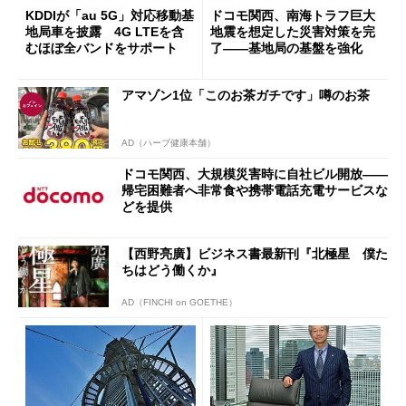
KDDIが「au 5G」対応移動基
ドコモ関西、南海トラフ巨大
地局車を披露 4G LTEを含
地震を想定した災害対策を完
むほぼ全バンドをサポート
了――基地局の基盤を強化
アマゾン1位「このお茶ガチです」噂のお茶
AD（ハーブ健康本舗）
ドコモ関西、大規模災害時に自社ビル開放――
帰宅困難者へ非常食や携帯電話充電サービスな
どを提供
【西野亮廣】ビジネス書最新刊『北極星 僕た
ちはどう働くか』
AD（FINCHI on GOETHE）