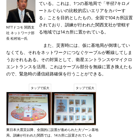
ている。これは、1つの基地局で「半径7キロメ
ートルぐらいの比較的広いエリアをカバーす
る」ことを目的としたもの。全国で104カ所設置
されており、訓練が行われた関西支社が管轄す
NTTドコモ 関西支
る地域では14カ所に置かれている。
社 ネットワーク部
長 松村祐一氏
また、災害時には、仮に基地局が倒壊してい
なくても、それをネットワークにつなぐケーブルが断線してしま
うおそれもある。その対策として、衛星エントランスやマイクロ
エントランスを活用。これはケーブル部分を無線に置き換えたも
ので、緊急時の通信経路確保を行うことができる。
東日本大震災以降、全国的に設置が進められた大ゾーン基地
局。訓練が行われた関西では、14カ所に設置されている