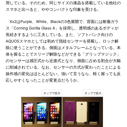
用している。そのため、同じサイズの液晶を搭載している他社の
スマホと比べると、ややコンパクトな印象を受ける。
Xx2はPurple、White、Blackの3色展開で、背面には耐傷ガラ
ス「Corning Gorilla Glass 4」を採用し、透明感のあるボディが
長続きするように工夫している。また、ソフトバンク向けの
AQUOSスマホとしては初めて指紋センサーを搭載し、ロック解
除に使うことができる。側面はメタルフレームとなっている。本
体を握ることでスリープ解除などができる「グリップマジック」
のセンサーは感圧式から近接式となり、側面に占める割合が大幅
に削減されている。なお、センサーの方式が変わったことによる
操作感の変化はほとんどない。強いて言うなら、軽く握っても反
応しやすくなったことが変更点だろうか。