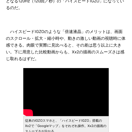
となる120Hz（120回／秒）の「ハイスピードIGZO」になってい
るのだ。
ハイスピードIGZOのような「倍速液晶」のメリットは、画面
のスクロール・拡大・縮小時や、動きの激しい動画の視聴時に体
感できる。肉眼で実際に見比べると、その差は思う以上に大き
い。下に用意した比較動画からも、Xx2の描画のスムーズさは感
じ取れるはずだ。
従来のIGZOスマホと、「ハイスピードIGZO」搭載の
Xx2で「Googleマップ」をそれぞれ操作。Xx2の描画の
スムーズさが分かる