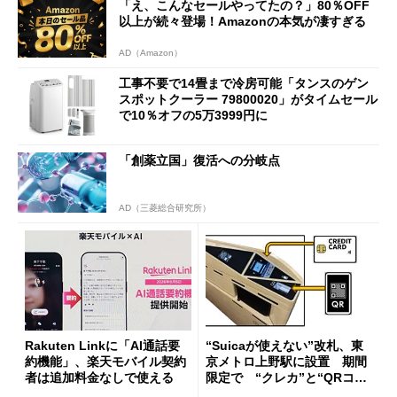
「え、こんなセールやってたの？」80％OFF
以上が続々登場！Amazonの本気が凄すぎる
AD（Amazon）
工事不要で14畳まで冷房可能「タンスのゲン
スポットクーラー 79800020」がタイムセール
で10％オフの5万3999円に
「創薬立国」復活への分岐点
AD（三菱総合研究所）
Rakuten Linkに「AI通話要
“Suicaが使えない”改札、東
約機能」、楽天モバイル契約
京メトロ上野駅に設置 期間
者は追加料金なしで使える
限定で “クレカ”と“QRコー
ド”専用