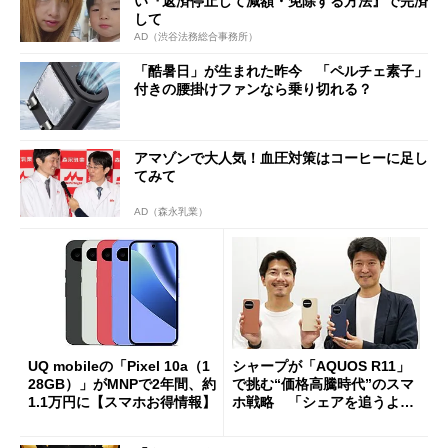
い『返済停止して減額・免除する方法』で完済
して
AD（渋谷法務総合事務所）
「酷暑日」が生まれた昨今 「ペルチェ素子」
付きの腰掛けファンなら乗り切れる？
アマゾンで大人気！血圧対策はコーヒーに足し
てみて
AD（森永乳業）
UQ mobileの「Pixel 10a（1
シャープが「AQUOS R11」
28GB）」がMNPで2年間、約
で挑む“価格高騰時代”のスマ
1.1万円に【スマホお得情報】
ホ戦略 「シェアを追うより
も既存ユーザーを大切に」