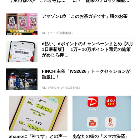
う変わるのか これからは
に？ 従来のブロック機能と
「dカード」の利用が得策？
の決定的な違い
アマゾン1位「このお茶ガチです」噂のお茶
AD（ハーブ健康本舗）
d払い、dポイントのキャンペーンまとめ【8月
1日最新版】 1万～10万ポイント還元の施策
がめじろ押し
FINCHI主催「IVS2026」トークセッションが
話題に！
AD（FINCHI on GOETHE）
ahamoに「神です」との声―
あなたの街の「スマホ決済」