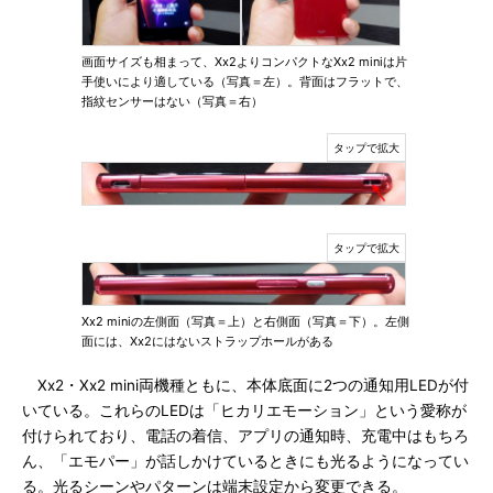
画面サイズも相まって、Xx2よりコンパクトなXx2 miniは片
手使いにより適している（写真＝左）。背面はフラットで、
指紋センサーはない（写真＝右）
Xx2 miniの左側面（写真＝上）と右側面（写真＝下）。左側
面には、Xx2にはないストラップホールがある
Xx2・Xx2 mini両機種ともに、本体底面に2つの通知用LEDが付
いている。これらのLEDは「ヒカリエモーション」という愛称が
付けられており、電話の着信、アプリの通知時、充電中はもちろ
ん、「エモパー」が話しかけているときにも光るようになってい
る。光るシーンやパターンは端末設定から変更できる。