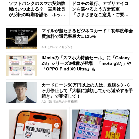
ソフトバンクのスマホ契約数
ドコモの銀行、アプリアイコ
減はいつ止まる？ 宮川社長
ンを選べるよう方針変更
が反転の時期を語る ホッピ
「さまざまなご意見・ご要望
ング対策は「真剣にやりすぎ
を踏まえ」
た」
マイルが超たまるビジネスカード！初年度年会
費無料で還元率最大1.125%
AD（クレディセゾン）
IIJmioの「スマホ大特価セール」に「Galaxy
Z8」シリーズ3機種が登場 「moto g37j」や
「OPPO Find X9 Ultra」も
カードローン50万円以上の人は、返済を3～6
ヶ月停止して『大幅に減額してから返済する手
続き』で完済して！
AD（渋谷法務総合事務所）