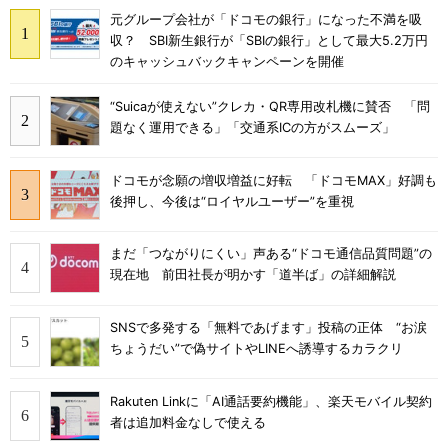
元グループ会社が「ドコモの銀行」になった不満を吸
収？ SBI新生銀行が「SBIの銀行」として最大5.2万円
のキャッシュバックキャンペーンを開催
“Suicaが使えない”クレカ・QR専用改札機に賛否 「問
題なく運用できる」「交通系ICの方がスムーズ」
ドコモが念願の増収増益に好転 「ドコモMAX」好調も
後押し、今後は“ロイヤルユーザー”を重視
まだ「つながりにくい」声ある“ドコモ通信品質問題”の
現在地 前田社長が明かす「道半ば」の詳細解説
SNSで多発する「無料であげます」投稿の正体 “お涙
ちょうだい”で偽サイトやLINEへ誘導するカラクリ
Rakuten Linkに「AI通話要約機能」、楽天モバイル契約
者は追加料金なしで使える