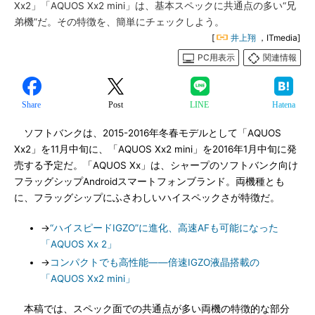
Xx2」「AQUOS Xx2 mini」は、基本スペックに共通点の多い“兄
弟機”だ。その特徴を、簡単にチェックしよう。
[
井上翔
，ITmedia]
PC用表示
関連情報
Share
Post
LINE
Hatena
ソフトバンクは、2015-2016年冬春モデルとして「AQUOS
Xx2」を11月中旬に、「AQUOS Xx2 mini」を2016年1月中旬に発
売する予定だ。「AQUOS Xx」は、シャープのソフトバンク向け
フラッグシップAndroidスマートフォンブランド。両機種とも
に、フラッグシップにふさわしいハイスペックさが特徴だ。
→
“ハイスピードIGZO”に進化、高速AFも可能になった
「AQUOS Xx 2」
→
コンパクトでも高性能――倍速IGZO液晶搭載の
「AQUOS Xx2 mini」
本稿では、スペック面での共通点が多い両機の特徴的な部分