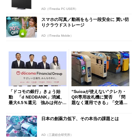
AD（ITmedia PC USER）
スマホの写真／動画をもう一段安全に 買い切
りクラウドストレージ
AD（ITmedia Mobile）
「ドコモの銀行」きょう始
“Suicaが使えない”クレカ・
動 「d NEOBANK」消滅、
QR専用改札機に賛否 「問
最大4.5％還元 強みは何か解
題なく運用できる」「交通系I
説
Cの方がスムーズ」
日本の創薬力低下、その本当の課題とは
AD（三菱総合研究所）