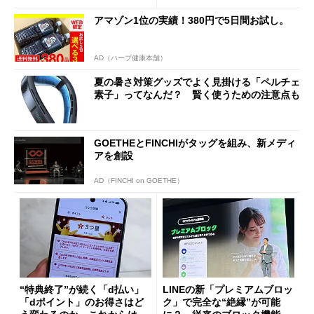
アマゾン1位の実績！380円で5日間お試し。
AD（ハーブ健康本舗）
夏の暑さ対策グッズでよく見掛ける「ペルチェ
素子」ってなんだ？ 賢く使うための注意点も
GOETHEとFINCHIがタッグを組み、新メディ
アを創設
AD（FINCHI on GOETHE）
“特典終了”が続く「d払い」
LINEの新「プレミアムブロッ
「dポイント」のお得さはど
ク」で完全な“絶縁”が可能