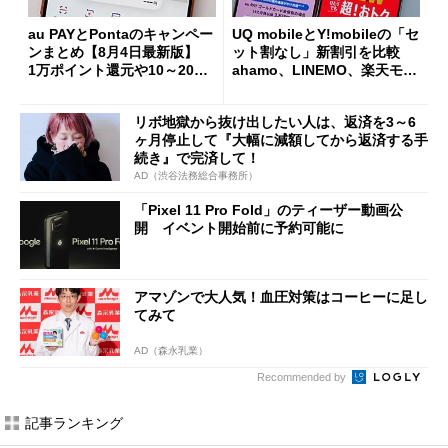
au PAYとPontaのキャンペー
UQ mobileとY!mobileの「セ
ンまとめ【8月4日最新版】
ット割なし」新割引を比較
1万ポイント還元や10～20％
ahamo、LINEMO、楽天モバ
還元あり
イルよりもお得？
リボ地獄から抜け出したい人は、返済を3～6
ヶ月停止して『大幅に減額してから返済する手
続き』で完済して！
AD（渋谷法務総合事務所）
「Pixel 11 Pro Fold」のティーザー動画公
開 イベント開始前に予約可能に
アマゾンで大人気！血圧対策はコーヒーに足し
てみて
AD（森永乳業）
Recommended by
記事ランキング