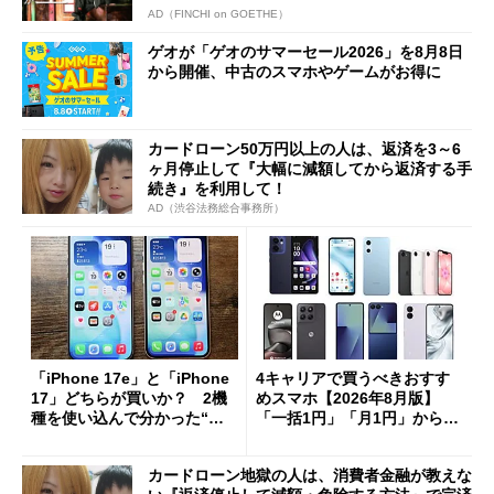
AD（FINCHI on GOETHE）
ゲオが「ゲオのサマーセール2026」を8月8日
から開催、中古のスマホやゲームがお得に
カードローン50万円以上の人は、返済を3～6
ヶ月停止して『大幅に減額してから返済する手
続き』を利用して！
AD（渋谷法務総合事務所）
「iPhone 17e」と「iPhone
4キャリアで買うべきおすす
17」どちらが買いか？ 2機
めスマホ【2026年8月版】
種を使い込んで分かった“ス
「一括1円」「月1円」からお
ペック表にない違い”
得なiPhone／Pixel／Galaxy
まで
カードローン地獄の人は、消費者金融が教えな