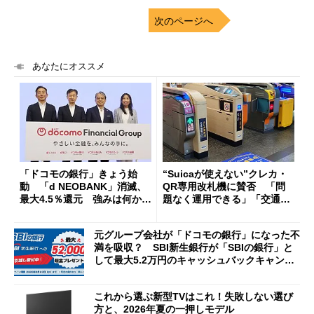
次のページへ
あなたにオススメ
「ドコモの銀行」きょう始
“Suicaが使えない”クレカ・
動 「d NEOBANK」消滅、
QR専用改札機に賛否 「問
最大4.5％還元 強みは何か解
題なく運用できる」「交通系I
説
Cの方がスムーズ」
元グループ会社が「ドコモの銀行」になった不
満を吸収？ SBI新生銀行が「SBIの銀行」と
して最大5.2万円のキャッシュバックキャンペ
ーンを開催
これから選ぶ新型TVはこれ！失敗しない選び
方と、2026年夏の一押しモデル