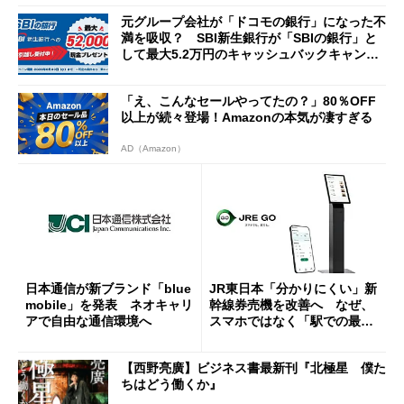
元グループ会社が「ドコモの銀行」になった不
満を吸収？ SBI新生銀行が「SBIの銀行」と
して最大5.2万円のキャッシュバックキャンペ
ーンを開催
「え、こんなセールやってたの？」80％OFF
以上が続々登場！Amazonの本気が凄すぎる
AD（Amazon）
日本通信が新ブランド「blue
JR東日本「分かりにくい」新
mobile」を発表 ネオキャリ
幹線券売機を改善へ なぜ、
アで自由な通信環境へ
スマホではなく「駅での最短
1分購入」を実現？
【西野亮廣】ビジネス書最新刊『北極星 僕た
ちはどう働くか』