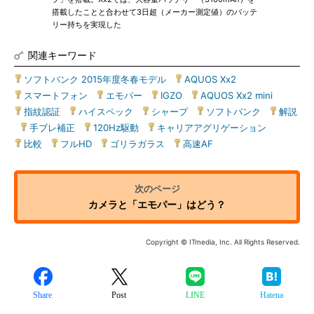
搭載したことと合わせて3日超（メーカー測定値）のバッテ
リー持ちを実現した
関連キーワード
ソフトバンク 2015年度冬春モデル
|
AQUOS Xx2
|
スマートフォン
|
エモパー
|
IGZO
|
AQUOS Xx2 mini
|
指紋認証
|
ハイスペック
|
シャープ
|
ソフトバンク
|
解説
|
手ブレ補正
|
120Hz駆動
|
キャリアアグリゲーション
|
比較
|
フルHD
|
ゴリラガラス
|
高速AF
カメラと「エモパー」はどう？
Copyright © ITmedia, Inc. All Rights Reserved.
Share
Post
LINE
Hatena