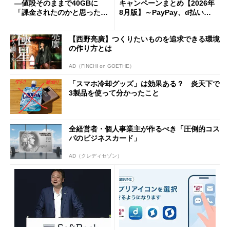
―値段そのままで40GBに
キャンペーンまとめ【2026年
「課金されたのかと思った」
8月版】～PayPay、d払い、a
と戸惑いも
u PAY、楽天ペイ
【西野亮廣】つくりたいものを追求できる環境
の作り方とは
AD（FINCHI on GOETHE）
「スマホ冷却グッズ」は効果ある？ 炎天下で
3製品を使って分かったこと
全経営者・個人事業主が作るべき「圧倒的コス
パのビジネスカード」
AD（クレディセゾン）