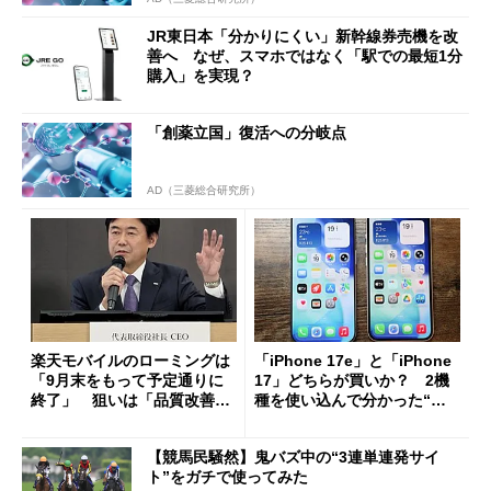
JR東日本「分かりにくい」新幹線券売機を改
善へ なぜ、スマホではなく「駅での最短1分
購入」を実現？
「創薬立国」復活への分岐点
AD（三菱総合研究所）
楽天モバイルのローミングは
「iPhone 17e」と「iPhone
「9月末をもって予定通りに
17」どちらが買いか？ 2機
終了」 狙いは「品質改善」
種を使い込んで分かった“ス
ただし「ルーラル限定で期
ペック表にない違い”
限を切った新契約」の可能性
【競馬民騒然】鬼バズ中の“3連単連発サイ
も
ト”をガチで使ってみた