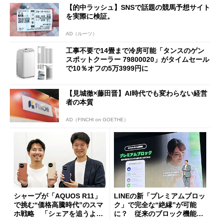
【的中ラッシュ】SNSで話題の競馬予想サイト
を実際に検証。
AD（ルーツ）
工事不要で14畳まで冷房可能「タンスのゲン
スポットクーラー 79800020」がタイムセール
で10％オフの5万3999円に
【見城徹×藤田晋】AI時代でも変わらない経営
者の本質
AD（FINCHI on GOETHE）
シャープが「AQUOS R11」
LINEの新「プレミアムブロッ
で挑む“価格高騰時代”のスマ
ク」で完全な“絶縁”が可能
ホ戦略 「シェアを追うより
に？ 従来のブロック機能と