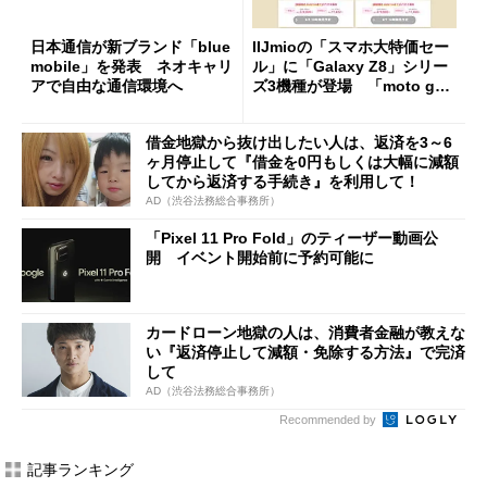
日本通信が新ブランド「blue
IIJmioの「スマホ大特価セー
mobile」を発表 ネオキャリ
ル」に「Galaxy Z8」シリー
アで自由な通信環境へ
ズ3機種が登場 「moto g37
j」や「OPPO Find X9 Ultr
a」も
借金地獄から抜け出したい人は、返済を3～6
ヶ月停止して『借金を0円もしくは大幅に減額
してから返済する手続き』を利用して！
AD（渋谷法務総合事務所）
「Pixel 11 Pro Fold」のティーザー動画公
開 イベント開始前に予約可能に
カードローン地獄の人は、消費者金融が教えな
い『返済停止して減額・免除する方法』で完済
して
AD（渋谷法務総合事務所）
Recommended by
記事ランキング