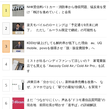
NHK受信料パトカー・消防車から徴収問題、猛反発を受
け「検討を進めていく」と会長
楽天モバイルのローミングは「予定通り9月末に終
了」 ただし「ルーラル限定で継続」の可能性も
KDDIが値上げしても解約率が低下した理由 au、UQ
mobile、povoを循環させ「脱・販促費競争」へ
ミストが出るハンディファンって涼しいの？ 家電量販
店でも買える「Aecooly Cold Air／Cold Air Pro」を試
す
JR東日本「分かりにくい」新幹線券売機を改善へ な
ぜ、スマホではなく「駅での最短1分購入」を実現？
まだ「つながりにくい」声ある“ドコモ通信品質問題”の
現在地 前田社長が明かす「道半ば」の詳細解説