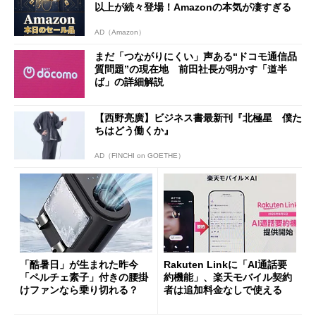
以上が続々登場！Amazonの本気が凄すぎる
AD（Amazon）
まだ「つながりにくい」声ある“ドコモ通信品
質問題”の現在地 前田社長が明かす「道半
ば」の詳細解説
【西野亮廣】ビジネス書最新刊『北極星 僕た
ちはどう働くか』
AD（FINCHI on GOETHE）
「酷暑日」が生まれた昨今
Rakuten Linkに「AI通話要
「ペルチェ素子」付きの腰掛
約機能」、楽天モバイル契約
けファンなら乗り切れる？
者は追加料金なしで使える