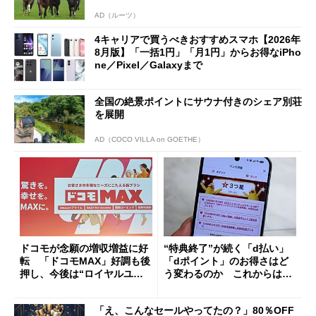
AD（ルーツ）
4キャリアで買うべきおすすめスマホ【2026年
8月版】「一括1円」「月1円」からお得なiPho
ne／Pixel／Galaxyまで
全国の絶景ポイントにサウナ付きのシェア別荘
を展開
AD（COCO VILLA on GOETHE）
ドコモが念願の増収増益に好
“特典終了”が続く「d払い」
転 「ドコモMAX」好調も後
「dポイント」のお得さはど
押し、今後は“ロイヤルユー
う変わるのか これからは
ザー”を重視
「dカード」の利用が得策？
「え、こんなセールやってたの？」80％OFF