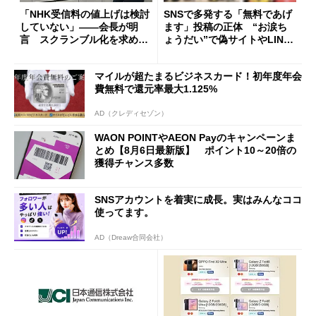
「NHK受信料の値上げは検討
SNSで多発する「無料であげ
していない」――会長が明
ます」投稿の正体 “お涙ち
言 スクランブル化を求める
ょうだい”で偽サイトやLINE
声絶えず
へ誘導するカラクリ
マイルが超たまるビジネスカード！初年度年会
費無料で還元率最大1.125%
AD（クレディセゾン）
WAON POINTやAEON Payのキャンペーンま
とめ【8月6日最新版】 ポイント10～20倍の
獲得チャンス多数
SNSアカウントを着実に成長。実はみんなココ
使ってます。
AD（Dreaw合同会社）