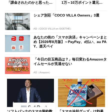
「課金されたのかと思った」
1万～10万ポイント還元の
と戸惑いも
施策がめじろ押し
シェア別荘「COCO VILLA Owners」3選
AD（COCO VILLA on GOETHE）
あなたの街の「スマホ決済」キャンペーンまと
め【2026年8月版】～PayPay、d払い、au PA
Y、楽天ペイ
「今日の目玉商品は？」毎日変わるAmazonタ
イムセールが見逃せない
AD（Amazon）
ソフトバンクのスマホ契約数
「スマホ冷却グッズ」は効果