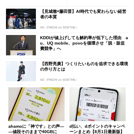
も既存ユーザーを大切に」
の決定的な違い
【見城徹×藤田晋】AI時代でも変わらない経営
者の本質
AD（FINCHI on GOETHE）
KDDIが値上げしても解約率が低下した理由 a
u、UQ mobile、povoを循環させ「脱・販促
費競争」へ
【西野亮廣】つくりたいものを追求できる環境
の作り方とは
AD（FINCHI on GOETHE）
ahamoに「神です」との声―
d払い、dポイントのキャンペ
―値段そのままで40GBに
ーンまとめ【8月1日最新版】