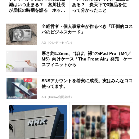
減はいつ止まる？ 宮川社長
ある？ 炎天下で3製品を使
が反転の時期を語る ホッピ
って分かったこと
ング対策は「真剣にやりすぎ
た」
全経営者・個人事業主が作るべき「圧倒的コス
パのビジネスカード」
AD（クレディセゾン）
厚さ約1.2mm、“ほぼ、裸”のiPad Pro（M4／
M5）向けケース「The Frost Air」発売 ケー
スフィニットから
SNSアカウントを着実に成長。実はみんなココ
使ってます。
AD（Dreaw合同会社）