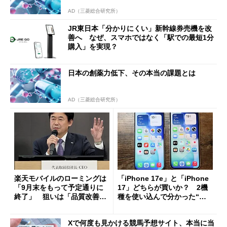
AD（三菱総合研究所）
JR東日本「分かりにくい」新幹線券売機を改
善へ なぜ、スマホではなく「駅での最短1分
購入」を実現？
日本の創薬力低下、その本当の課題とは
AD（三菱総合研究所）
楽天モバイルのローミングは
「iPhone 17e」と「iPhone
「9月末をもって予定通りに
17」どちらが買いか？ 2機
終了」 狙いは「品質改善」
種を使い込んで分かった“ス
ただし「ルーラル限定で期
ペック表にない違い”
限を切った新契約」の可能性
Xで何度も見かける競馬予想サイト、本当に当
も