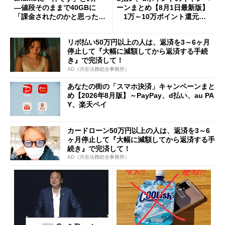
―値段そのままで40GBに
ーンまとめ【8月1日最新版】
「課金されたのかと思った」
1万～10万ポイント還元の
と戸惑いも
施策がめじろ押し
リボ払い50万円以上の人は、返済を3～6ヶ月
停止して『大幅に減額してから返済する手続
き』で完済して！
AD（渋谷法務総合事務所）
あなたの街の「スマホ決済」キャンペーンまと
め【2026年8月版】～PayPay、d払い、au PA
Y、楽天ペイ
カードローン50万円以上の人は、返済を3～6
ヶ月停止して『大幅に減額してから返済する手
続き』で完済して！
AD（渋谷法務総合事務所）