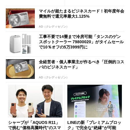
マイルが超たまるビジネスカード！初年度年会
費無料で還元率最大1.125%
AD（クレディセゾン）
工事不要で14畳まで冷房可能「タンスのゲン
スポットクーラー 79800020」がタイムセール
で10％オフの5万3999円に
全経営者・個人事業主が作るべき「圧倒的コス
パのビジネスカード」
AD（クレディセゾン）
シャープが「AQUOS R11」
LINEの新「プレミアムブロッ
で挑む“価格高騰時代”のスマ
ク」で完全な“絶縁”が可能