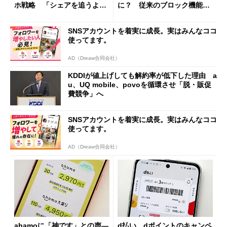
ホ戦略 「シェアを追うより
に？ 従来のブロック機能と
も既存ユーザーを大切に」
の決定的な違い
SNSアカウントを着実に成長。実はみんなココ
使ってます。
AD（Dreaw合同会社）
KDDIが値上げしても解約率が低下した理由 a
u、UQ mobile、povoを循環させ「脱・販促
費競争」へ
SNSアカウントを着実に成長。実はみんなココ
使ってます。
AD（Dreaw合同会社）
ahamoに「神です」との声―
d払い、dポイントのキャンペ