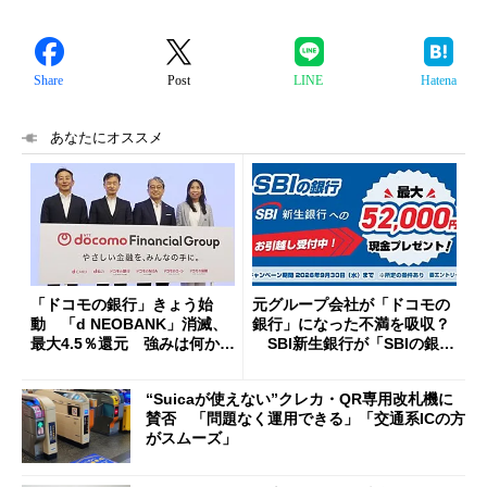
Share
Post
LINE
Hatena
あなたにオススメ
「ドコモの銀行」きょう始
元グループ会社が「ドコモの
動 「d NEOBANK」消滅、
銀行」になった不満を吸収？
最大4.5％還元 強みは何か解
SBI新生銀行が「SBIの銀
説
行」として最大5.2万円のキャ
ッシュバックキャンペーンを
“Suicaが使えない”クレカ・QR専用改札機に
開催
賛否 「問題なく運用できる」「交通系ICの方
がスムーズ」