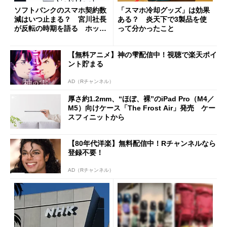
ソフトバンクのスマホ契約数
「スマホ冷却グッズ」は効果
減はいつ止まる？ 宮川社長
ある？ 炎天下で3製品を使
が反転の時期を語る ホッピ
って分かったこと
ング対策は「真剣にやりすぎ
た」
【無料アニメ】神の雫配信中！視聴で楽天ポイ
ント貯まる
AD（Rチャンネル）
厚さ約1.2mm、“ほぼ、裸”のiPad Pro（M4／
M5）向けケース「The Frost Air」発売 ケー
スフィニットから
【80年代洋楽】無料配信中！Rチャンネルなら
登録不要！
AD（Rチャンネル）