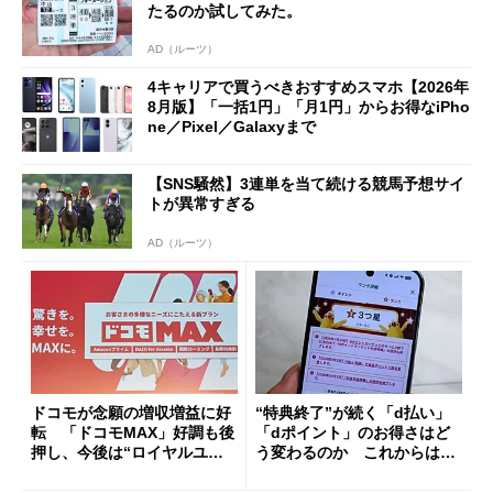
たるのか試してみた。
AD（ルーツ）
4キャリアで買うべきおすすめスマホ【2026年
8月版】「一括1円」「月1円」からお得なiPho
ne／Pixel／Galaxyまで
【SNS騒然】3連単を当て続ける競馬予想サイ
トが異常すぎる
AD（ルーツ）
ドコモが念願の増収増益に好
“特典終了”が続く「d払い」
転 「ドコモMAX」好調も後
「dポイント」のお得さはど
押し、今後は“ロイヤルユー
う変わるのか これからは
ザー”を重視
「dカード」の利用が得策？