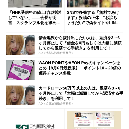
「NHK受信料の値上げは検討
SNSで多発する「無料であげ
していない」――会長が明
ます」投稿の正体 “お涙ち
言 スクランブル化を求める
ょうだい”で偽サイトやLINE
声絶えず
へ誘導するカラクリ
借金地獄から抜け出したい人は、返済を3～6
ヶ月停止して『借金を0円もしくは大幅に減額
してから返済する手続き』を利用して！
AD（渋谷法務総合事務所）
WAON POINTやAEON Payのキャンペーンま
とめ【8月6日最新版】 ポイント10～20倍の
獲得チャンス多数
カードローン50万円以上の人は、返済を3～6
ヶ月停止して『大幅に減額してから返済する手
続き』を利用して！
AD（渋谷法務総合事務所）