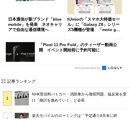
日本通信が新ブランド「blue
IIJmioの「スマホ大特価セー
mobile」を発表 ネオキャリ
ル」に「Galaxy Z8」シリー
アで自由な通信環境へ
ズ3機種が登場 「moto g37
j」や「OPPO Find X9 Ultr
a」も
「Pixel 11 Pro Fold」のティーザー動画公
開 イベント開始前に予約可能に
Recommended by
記事ランキング
NHK受信料パトカー・消防車から徴収問題、猛反発を受
け「検討を進めていく」と会長
楽天モバイルのローミングは「予定通り9月末に終
了」 ただし「ルーラル限定で継続」の可能性も