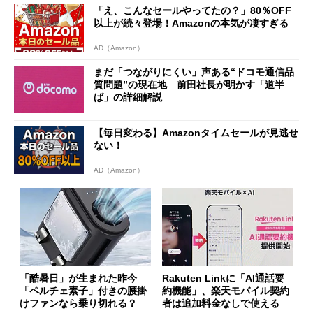
「え、こんなセールやってたの？」80％OFF
以上が続々登場！Amazonの本気が凄すぎる
AD（Amazon）
まだ「つながりにくい」声ある“ドコモ通信品
質問題”の現在地 前田社長が明かす「道半
ば」の詳細解説
【毎日変わる】Amazonタイムセールが見逃せ
ない！
AD（Amazon）
「酷暑日」が生まれた昨今
Rakuten Linkに「AI通話要
「ペルチェ素子」付きの腰掛
約機能」、楽天モバイル契約
けファンなら乗り切れる？
者は追加料金なしで使える