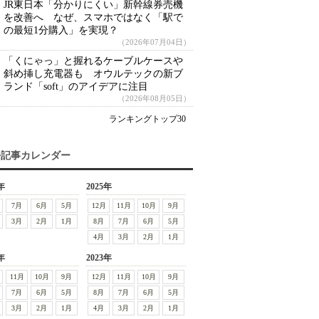
JR東日本「分かりにくい」新幹線券売機
を改善へ なぜ、スマホではなく「駅で
の最短1分購入」を実現？
（2026年07月04日）
「くにゃっ」と握れるケーブルケースや
斜め挿し充電器も オウルテックの新ブ
ランド「soft」のアイデアに注目
（2026年08月05日）
ランキングトップ30
去記事カレンダー
年
2025年
7月
6月
5月
12月
11月
10月
9月
3月
2月
1月
8月
7月
6月
5月
4月
3月
2月
1月
年
2023年
11月
10月
9月
12月
11月
10月
9月
7月
6月
5月
8月
7月
6月
5月
3月
2月
1月
4月
3月
2月
1月