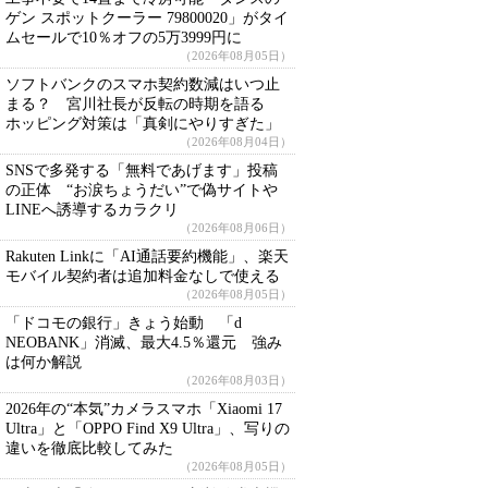
ゲン スポットクーラー 79800020」がタイ
ムセールで10％オフの5万3999円に
（2026年08月05日）
ソフトバンクのスマホ契約数減はいつ止
まる？ 宮川社長が反転の時期を語る
ホッピング対策は「真剣にやりすぎた」
（2026年08月04日）
SNSで多発する「無料であげます」投稿
の正体 “お涙ちょうだい”で偽サイトや
LINEへ誘導するカラクリ
（2026年08月06日）
Rakuten Linkに「AI通話要約機能」、楽天
モバイル契約者は追加料金なしで使える
（2026年08月05日）
「ドコモの銀行」きょう始動 「d
NEOBANK」消滅、最大4.5％還元 強み
は何か解説
（2026年08月03日）
2026年の“本気”カメラスマホ「Xiaomi 17
Ultra」と「OPPO Find X9 Ultra」、写りの
違いを徹底比較してみた
（2026年08月05日）