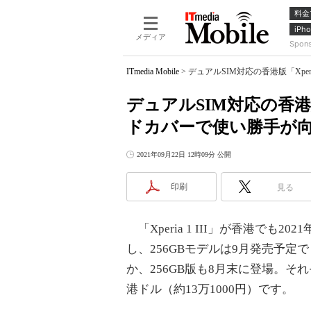
料金
iPho
メディア
Spon
ITmedia Mobile
>
デュアルSIM対応の香港版「Xper
デュアルSIM対応の香港版「
ドカバーで使い勝手が
2021年09月22日 12時09分 公開
印刷
見る
「Xperia 1 III」が香港でも
し、256GBモデルは9月発売予定
か、256GB版も8月末に登場。それぞ
港ドル（約13万1000円）です。