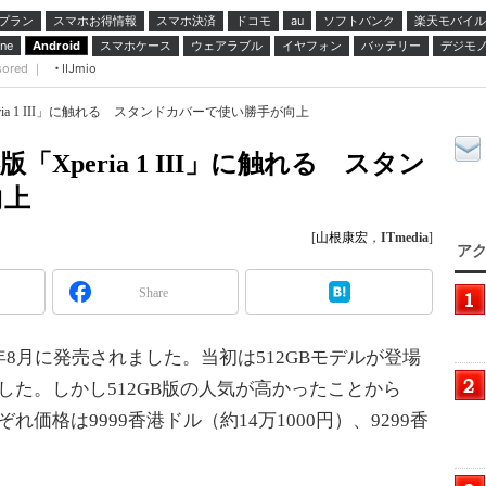
プラン
スマホお得情報
スマホ決済
ドコモ
ソフトバンク
楽天モバイル
au
スマホケース
ウェアラブル
イヤフォン
バッテリー
デジモ
ne
Android
sored ｜
IIJmio
ia 1 III」に触れる スタンドカバーで使い勝手が向上
Xperia 1 III」に触れる スタン
向上
[
山根康宏
，
ITmedia
]
アク
Share
2021年8月に発売されました。当初は512GBモデルが登場
でした。しかし512GB版の人気が高かったことから
れ価格は9999香港ドル（約14万1000円）、9299香