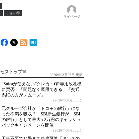
ノ
チョイ得
マイページ
セストップ10
2026年08月06日 更新
“Suicaが使えない”クレカ・QR専用改札機
に賛否 「問題なく運用できる」「交通
系ICの方がスムーズ」
（2026年08月05日）
元グループ会社が「ドコモの銀行」にな
った不満を吸収？ SBI新生銀行が「SBI
の銀行」として最大5.2万円のキャッシュ
バックキャンペーンを開催
（2026年08月05日）
工事不要で14畳まで冷房可能「タンスの