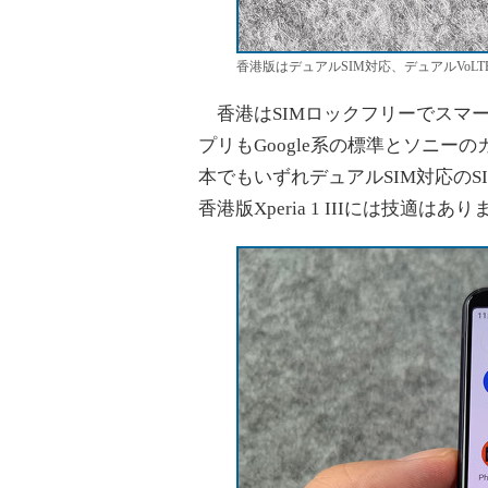
香港版はデュアルSIM対応、デュアルVoL
香港はSIMロックフリーでスマ
プリもGoogle系の標準とソニ
本でもいずれデュアルSIM対応の
香港版Xperia 1 IIIには技適