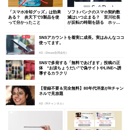
「スマホ冷却グッズ」は効果
ソフトバンクのスマホ契約数
ある？ 炎天下で3製品を使
減はいつ止まる？ 宮川社長
って分かったこと
が反転の時期を語る ホッピ
ング対策は「真剣にやりすぎ
た」
SNSアカウントを着実に成長。実はみんなココ
使ってます。
AD（Dreaw合同会社）
SNSで多発する「無料であげます」投稿の正
体 “お涙ちょうだい”で偽サイトやLINEへ誘
導するカラクリ
【登録不要＆完全無料】80年代洋楽がRチャン
ネルで見放題
AD（Rチャンネル）