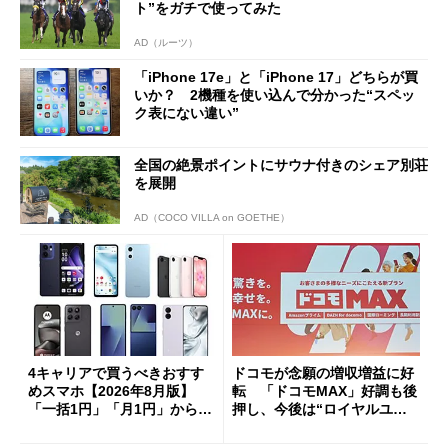
ト”をガチで使ってみた
AD（ルーツ）
「iPhone 17e」と「iPhone 17」どちらが買
いか？ 2機種を使い込んで分かった“スペッ
ク表にない違い”
全国の絶景ポイントにサウナ付きのシェア別荘
を展開
AD（COCO VILLA on GOETHE）
4キャリアで買うべきおすす
ドコモが念願の増収増益に好
めスマホ【2026年8月版】
転 「ドコモMAX」好調も後
「一括1円」「月1円」からお
押し、今後は“ロイヤルユー
得なiPhone／Pixel／Galaxy
ザー”を重視
まで