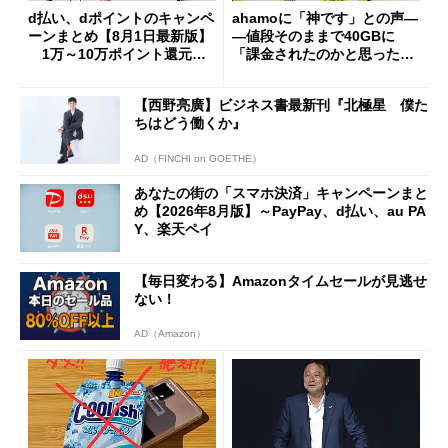
d払い、dポイントのキャンペ
ahamoに「神です」との声―
ーンまとめ【8月1日最新版】
―値段そのままで40GBに
1万～10万ポイント還元の
「課金されたのかと思った」
施策がめじろ押し
と戸惑いも
【西野亮廣】ビジネス書最新刊『北極星 僕た
ちはどう働くか』
AD（FINCHI on GOETHE）
あなたの街の「スマホ決済」キャンペーンまと
め【2026年8月版】～PayPay、d払い、au PA
Y、楽天ペイ
【毎日変わる】Amazonタイムセールが見逃せ
ない！
AD（Amazon）