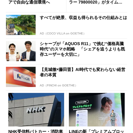
アで自由な通信環境へ
ラー 79800020」がタイムセ
ールで10％オフの5万3999円
に
すべてが絶景、収益も得られるその仕組みとは
AD（COCO VILLA on GOETHE）
シャープが「AQUOS R11」で挑む“価格高騰
時代”のスマホ戦略 「シェアを追うよりも既
存ユーザーを大切に」
【見城徹×藤田晋】AI時代でも変わらない経営
者の本質
AD（FINCHI on GOETHE）
NHK受信料パトカー・消防車
LINEの新「プレミアムブロッ