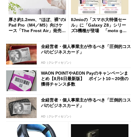
厚さ約1.2mm、“ほぼ、裸”のi
IIJmioの「スマホ大特価セー
Pad Pro（M4／M5）向けケ
ル」に「Galaxy Z8」シリー
ース「The Frost Air」発売
ズ3機種が登場 「moto g37
ケースフィニットから
j」や「OPPO Find X9 Ultr
a」も
全経営者・個人事業主が作るべき「圧倒的コス
パのビジネスカード」
AD（クレディセゾン）
WAON POINTやAEON Payのキャンペーンま
とめ【8月6日最新版】 ポイント10～20倍の
獲得チャンス多数
全経営者・個人事業主が作るべき「圧倒的コス
パのビジネスカード」
AD（クレディセゾン）