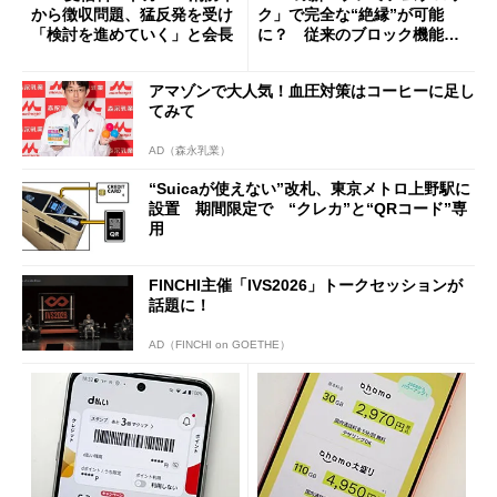
から徴収問題、猛反発を受け
ク」で完全な“絶縁”が可能
「検討を進めていく」と会長
に？ 従来のブロック機能と
の決定的な違い
アマゾンで大人気！血圧対策はコーヒーに足し
てみて
AD（森永乳業）
“Suicaが使えない”改札、東京メトロ上野駅に
設置 期間限定で “クレカ”と“QRコード”専
用
FINCHI主催「IVS2026」トークセッションが
話題に！
AD（FINCHI on GOETHE）