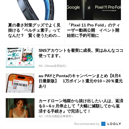
夏の暑さ対策グッズでよく見
「Pixel 11 Pro Fold」のティ
掛ける「ペルチェ素子」って
ーザー動画公開 イベント開
なんだ？ 賢く使うための注
始前に予約可能に
意点も
SNSアカウントを着実に成長。実はみんなココ
使ってます。
AD（Dreaw合同会社）
au PAYとPontaのキャンペーンまとめ【8月4
日最新版】 1万ポイント還元や10～20％還元
あり
カードローン地獄から抜け出したい人は、返済
を3～6ヶ月停止して『大幅に減額してから返
済する手続き』で完済して！
AD（渋谷法務総合事務所）
Recommended by