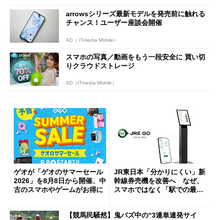
arrowsシリーズ最新モデルを発売前に触れる
チャンス！ユーザー座談会開催
AD（ ITmedia Mobile）
スマホの写真／動画をもう一段安全に 買い切
りクラウドストレージ
AD（ITmedia Mobile）
ゲオが「ゲオのサマーセール
JR東日本「分かりにくい」新
2026」を8月8日から開催、中
幹線券売機を改善へ なぜ、
古のスマホやゲームがお得に
スマホではなく「駅での最短
1分購入」を実現？
【競馬民騒然】鬼バズ中の“3連単連発サイ