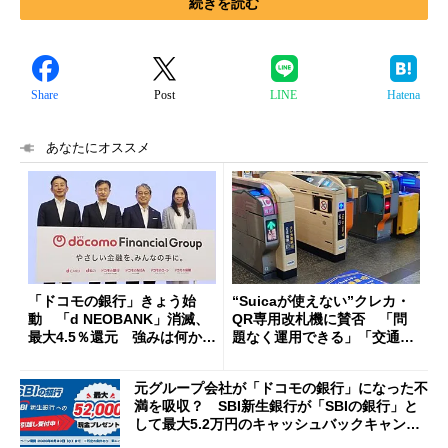
続きを読む
Share
Post
LINE
Hatena
あなたにオススメ
「ドコモの銀行」きょう始
“Suicaが使えない”クレカ・
動 「d NEOBANK」消滅、
QR専用改札機に賛否 「問
最大4.5％還元 強みは何か解
題なく運用できる」「交通系I
説
Cの方がスムーズ」
元グループ会社が「ドコモの銀行」になった不
満を吸収？ SBI新生銀行が「SBIの銀行」と
して最大5.2万円のキャッシュバックキャンペ
ーンを開催