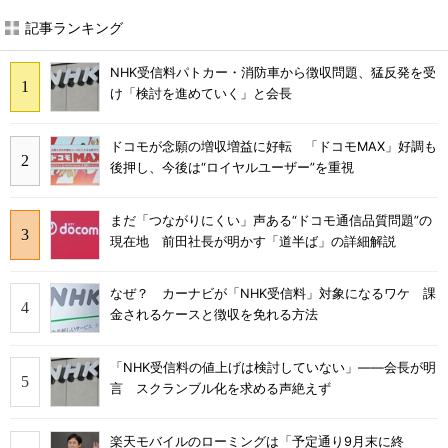
記事ランキング
NHK受信料パトカー・消防車から徴収問題、猛反発を受
け「検討を進めていく」と会長
ドコモが念願の増収増益に好転 「ドコモMAX」好調も
後押し、今後は“ロイヤルユーザー”を重視
まだ「つながりにくい」声ある“ドコモ通信品質問題”の
現在地 前田社長が明かす「道半ば」の詳細解説
なぜ？ カーナビが「NHK受信料」対象になるワケ 課
金されるケースと徴収を免れる方法
「NHK受信料の値上げは検討していない」――会長が明
言 スクランブル化を求める声絶えず
楽天モバイルのローミングは「予定通り9月末に終