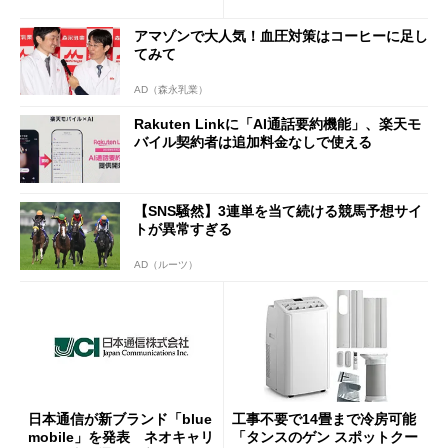
半ば」の詳細解説
アマゾンで大人気！血圧対策はコーヒーに足し
てみて
AD（森永乳業）
Rakuten Linkに「AI通話要約機能」、楽天モ
バイル契約者は追加料金なしで使える
【SNS騒然】3連単を当て続ける競馬予想サイ
トが異常すぎる
AD（ルーツ）
日本通信が新ブランド「blue
工事不要で14畳まで冷房可能
mobile」を発表 ネオキャリ
「タンスのゲン スポットクー