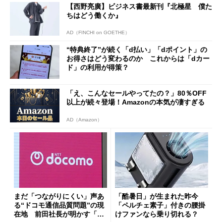
【西野亮廣】ビジネス書最新刊『北極星 僕た
ちはどう働くか』
AD（FINCHI on GOETHE）
“特典終了”が続く「d払い」「dポイント」の
お得さはどう変わるのか これからは「dカー
ド」の利用が得策？
「え、こんなセールやってたの？」80％OFF
以上が続々登場！Amazonの本気が凄すぎる
AD（Amazon）
まだ「つながりにくい」声あ
「酷暑日」が生まれた昨今
る“ドコモ通信品質問題”の現
「ペルチェ素子」付きの腰掛
在地 前田社長が明かす「道
けファンなら乗り切れる？