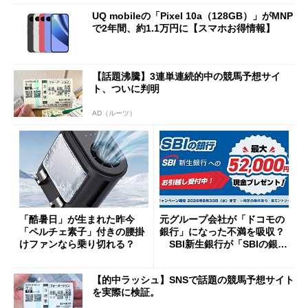
UQ mobileの「Pixel 10a（128GB）」がMNP
で2年間、約1.1万円に【スマホお得情報】
【話題沸騰】3連単連続的中の競馬予想サイ
ト、ついに判明
AD（ルーツ）
「酷暑日」が生まれた昨今
元グループ会社が「ドコモの
「ペルチェ素子」付きの腰掛
銀行」になった不満を吸収？
けファンなら乗り切れる？
SBI新生銀行が「SBIの銀
行」として最大5.2万円のキャ
ッシュバックキャンペーンを
【的中ラッシュ】SNSで話題の競馬予想サイト
開催
を実際に検証。