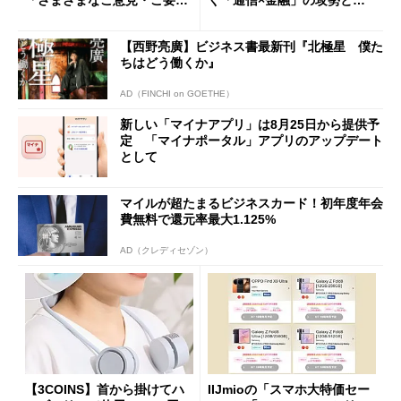
「さまざまなご意見・ご要望
く「通信×金融」の攻勢とグ
を踏まえ」
ループ戦略
【西野亮廣】ビジネス書最新刊『北極星 僕た
ちはどう働くか』
AD（FINCHI on GOETHE）
新しい「マイナアプリ」は8月25日から提供予
定 「マイナポータル」アプリのアップデート
として
マイルが超たまるビジネスカード！初年度年会
費無料で還元率最大1.125%
AD（クレディセゾン）
【3COINS】首から掛けてハ
IIJmioの「スマホ大特価セー