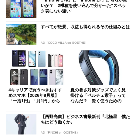
「iPhone 17e」と「iPhone 17」どちらが買
いか？ 2機種を使い込んで分かった“スペッ
ク表にない違い”
すべてが絶景、収益も得られるその仕組みとは
AD（COCO VILLA on GOETHE）
4キャリアで買うべきおすす
夏の暑さ対策グッズでよく見
めスマホ【2026年8月版】
掛ける「ペルチェ素子」って
「一括1円」「月1円」からお
なんだ？ 賢く使うための注
得なiPhone／Pixel／Galaxy
意点も
まで
【西野亮廣】ビジネス書最新刊『北極星 僕た
ちはどう働くか』
AD（FINCHI on GOETHE）