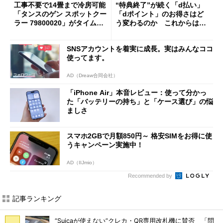
工事不要で14畳まで冷房可能
“特典終了”が続く「d払い」
「タンスのゲン スポットクー
「dポイント」のお得さはど
ラー 79800020」がタイムセ
う変わるのか これからは
ールで10％オフの5万3999円
「dカード」の利用が得策？
に
SNSアカウントを着実に成長。実はみんなココ
使ってます。
AD（Dreaw合同会社）
「iPhone Air」本音レビュー：使って分かっ
た「バッテリーの持ち」と「ケース選び」の悩
ましさ
スマホ2GBで月額850円～ 格安SIMをお得に使
うキャンペーン実施中！
AD（IIJmio）
Recommended by
記事ランキング
“Suicaが使えない”クレカ・QR専用改札機に賛否 「問