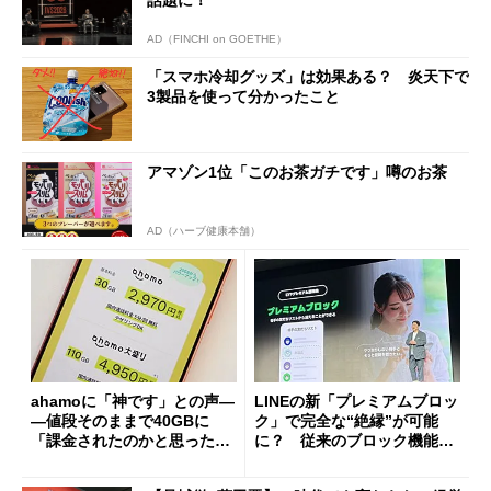
話題に！
AD（FINCHI on GOETHE）
「スマホ冷却グッズ」は効果ある？ 炎天下で
3製品を使って分かったこと
アマゾン1位「このお茶ガチです」噂のお茶
AD（ハーブ健康本舗）
ahamoに「神です」との声―
LINEの新「プレミアムブロッ
―値段そのままで40GBに
ク」で完全な“絶縁”が可能
「課金されたのかと思った」
に？ 従来のブロック機能と
と戸惑いも
の決定的な違い