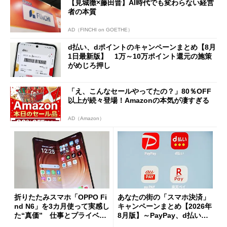
【見城徹×藤田晋】AI時代でも変わらない経営
者の本質
AD（FINCHI on GOETHE）
d払い、dポイントのキャンペーンまとめ【8月
1日最新版】 1万～10万ポイント還元の施策
がめじろ押し
「え、こんなセールやってたの？」80％OFF
以上が続々登場！Amazonの本気が凄すぎる
AD（Amazon）
折りたたみスマホ「OPPO Fi
あなたの街の「スマホ決済」
nd N6」を3カ月使って実感し
キャンペーンまとめ【2026年
た“真価” 仕事とプライベー
8月版】～PayPay、d払い、a
トで大活躍
u PAY、楽天ペイ