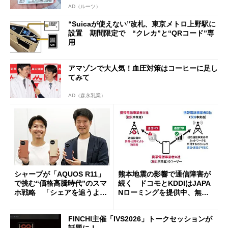
AD（ルーツ）
“Suicaが使えない”改札、東京メトロ上野駅に
設置 期間限定で “クレカ”と“QRコード”専
用
アマゾンで大人気！血圧対策はコーヒーに足し
てみて
AD（森永乳業）
シャープが「AQUOS R11」
熊本地震の影響で通信障害が
で挑む“価格高騰時代”のスマ
続く ドコモとKDDIはJAPA
ホ戦略 「シェアを追うより
Nローミングを提供中、無料
も既存ユーザーを大切に」
Wi-Fi「00000JAPAN」も開
放
FINCHI主催「IVS2026」トークセッションが