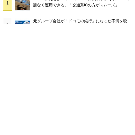
題なく運用できる」「交通系ICの方がスムーズ」
元グループ会社が「ドコモの銀行」になった不満を吸
収？ SBI新生銀行が「SBIの銀行」として最大5.2万円
のキャッシュバックキャンペーンを開催
SNSで多発する「無料であげます」投稿の正体 “お涙
ちょうだい”で偽サイトやLINEへ誘導するカラクリ
Rakuten Linkに「AI通話要約機能」、楽天モバイル契約
者は追加料金なしで使える
工事不要で14畳まで冷房可能「タンスのゲン スポット
クーラー 79800020」がタイムセールで10％オフの5万
3999円に
幅約35センチで大型アイスも置ける「アイリスオーヤマ
冷凍庫 IUSN-8B-W」が20％オフの3万5800円に