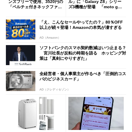
ンズフリーで使用、3520円の
ル」に「Galaxy Z8」シリー
「ペルチェ付きネックファ
ズ3機種が登場 「moto g37
ン」
j」や「OPPO Find X9 Ultr
a」も
「え、こんなセールやってたの？」80％OFF
以上が続々登場！Amazonの本気が凄すぎる
AD（Amazon）
ソフトバンクのスマホ契約数減はいつ止まる？
宮川社長が反転の時期を語る ホッピング対
策は「真剣にやりすぎた」
全経営者・個人事業主が作るべき「圧倒的コス
パのビジネスカード」
AD（クレディセゾン）