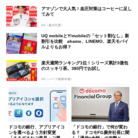
アマゾンで大人気！血圧対策はコーヒーに足し
てみて
AD（森永乳業）
UQ mobileとY!mobileの「セット割なし」新
割引を比較 ahamo、LINEMO、楽天モバイ
ルよりもお得？
楽天週間ランキング1位！シリーズ累計3億包
のスッキリ茶。380円でお試し
AD（ハーブ健康本舗）
ドコモの銀行、アプリアイコ
「ドコモの銀行」で何が変わ
ンを選べるよう方針変更
る？ ドコモFG廣井社長に聞