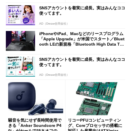
分かった魅力と妥協点
SNSアカウントを着実に成長。実はみんなココ
使ってます。
AD（Dreaw合同会社）
iPhoneやiPad、Macなどのリースプログラム
「Apple Upgrade」が米国でスタート／Bluet
ooth LEの新規格「Bluetooth High Data Thr
oughput」が明...
SNSアカウントを着実に成長。実はみんなココ
使ってます。
AD（Dreaw合同会社）
騒音を気にせず長時間使用で
リコーPFUコンピューティン
きる「Anker Soundcore P4
グ、Coreプロセッサの搭載に
0i」がセールで25％オフの59
対応した産業向けATX/micro