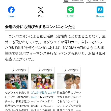
Share
Post
LINE
Hatena
会場の外にも飛び火するコンパニオンたち
コンパニオンによる宣伝活動は会場内にとどまることなく、屋
外にも飛び出していた。セグウェイや電動カー、自転車といっ
た“飛び道具”を使うベンダもあれば、NVIDIAやATIのように人海
戦術で街頭パフォーマンスを行なうベンダもありと、お祭り気分
を盛り上げていた。
セグウェイを乗り回
どこかで見たことが
日立製作所のブース
していたFoxconnの
ある
OEM向けマザ
で快く撮影に応じて
チーム。横断歩道の
ーボードベンダ「i.
くれたコンパニオ
信号待ちではかなり
BASE」のお二人。
ン。シンプルだが印
のスペースを占有し
やはりこの衣装は目
象的なコスチューム