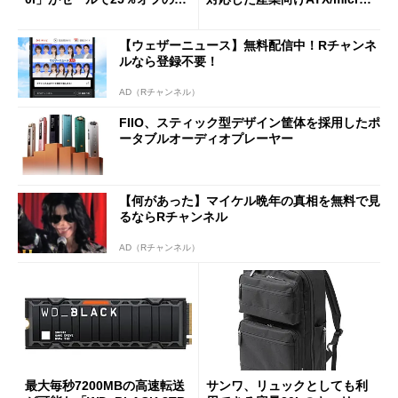
90円に
ATXマザーボード
【ウェザーニュース】無料配信中！Rチャンネ
ルなら登録不要！
AD（Rチャンネル）
FIIO、スティック型デザイン筐体を採用したポ
ータブルオーディオプレーヤー
【何があった】マイケル晩年の真相を無料で見
るならRチャンネル
AD（Rチャンネル）
最大毎秒7200MBの高速転送
サンワ、リュックとしても利