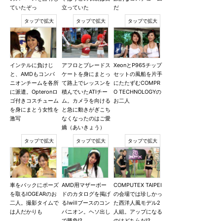
ていたぞっ
立っていた
だ
インテルに負けじ
アフロとブレードス
XeonとP965チップ
と、AMDもコンパ
ケートを身にまとっ
セットの風船を片手
ニオンチームを各所
て路上でレッスンを
にたたずむCOMPR
に派遣。Opteronロ
積んでいたATIチー
O TECHNOLOGYの
ゴ付きコスチューム
ム。カメラを向ける
お二人
を身にまとう女性を
と急に動きがぎこち
激写
なくなったのはご愛
嬌（あいきょう）
車をバックにポーズ
AMD用マザーボー
COMPUTEX TAIPEI
を取るIOGEARのお
ドのカタログを掲げ
の会場では珍しかっ
二人。撮影タイムで
るIwillブースのコン
た西洋人風モデル2
は人だかりも
パニオン。ヘソ出し
人組。アップになる
で勝負!?
のはどちらだ!?