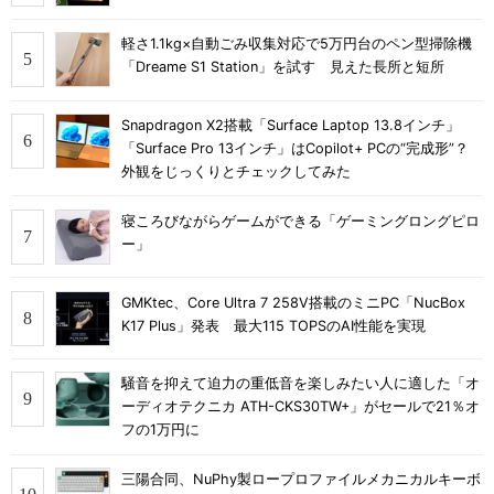
軽さ1.1kg×自動ごみ収集対応で5万円台のペン型掃除機
「Dreame S1 Station」を試す 見えた長所と短所
Snapdragon X2搭載「Surface Laptop 13.8インチ」
「Surface Pro 13インチ」はCopilot+ PCの“完成形”？
外観をじっくりとチェックしてみた
寝ころびながらゲームができる「ゲーミングロングピロ
ー」
GMKtec、Core Ultra 7 258V搭載のミニPC「NucBox
K17 Plus」発表 最大115 TOPSのAI性能を実現
騒音を抑えて迫力の重低音を楽しみたい人に適した「オ
ーディオテクニカ ATH-CKS30TW+」がセールで21％オ
フの1万円に
三陽合同、NuPhy製ロープロファイルメカニカルキーボ