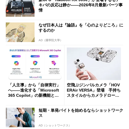
キバの反応は静か――2026年8月最新パーツ事
情
なぜ日本人は『論語』を「心のよりどころ」に
するのか
AD（國學院大學）
「人主導」から「自律実行」
空飛ぶジンバルカメラ「HOV
へ――進化する「Microsoft
ERAir VERSA」登場 手持ち
365 Copilot」の新機能とエ
スタイルからカメラドローン
ージェントAIの現在地
に合体変形
短期・単発バイトを始めるならショットワーク
ス
AD（ショットワークス）