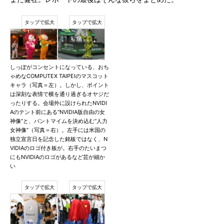
しっぽがコンセントになっている、おち
ゃめなCOMPUTEX TAIPEIのマスコット
キャラ（写真＝左）。しかし、ポイント
は深刻な表情で横を通り過ぎるオヤジだ
ったりする。会場外に設けられたNVIDI
Aのテント前にある“NVIDIA版自由の女
神像”と、パントマイムを決め込む“人力
女神像”（写真＝右）。左手には米国の
独立宣言日を記念した銘板ではなく、N
VIDIAのロゴ付き板が。右手のたいまつ
にもNVIDIAのロゴがあるなど芸が細か
い