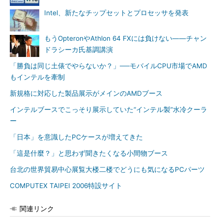
Intel、新たなチップセットとプロセッサを発表
もうOpteronやAthlon 64 FXには負けない――チャン
ドラシーカ氏基調講演
「勝負は同じ土俵でやらないか？」──モバイルCPU市場でAMD
もインテルを牽制
新規格に対応した製品展示がメインのAMDブース
インテルブースでこっそり展示していた“インテル製”水冷クーラ
ー
「日本」を意識したPCケースが増えてきた
「這是什麼？」と思わず聞きたくなる小間物ブース
台北の世界貿易中心展覧大楼二楼でどうにも気になるPCパーツ
COMPUTEX TAIPEI 2006特設サイト
関連リンク