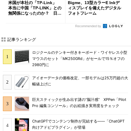
米国が本社の「TP-Link」
Bigme、13型カラーE Inkデ
本当に中国「TP-LINK」との
ィスプレイを備えたデジタル
無関係になったのか？ 日本
フォトフレーム
法人に聞く
Recommended by
記事ランキング
ロジクールのテンキー付きキーボード・ワイヤレス小型
マウスのセット「MK250GRd」がセールで15％オフの
2980円に
アイオーデータの価格改定、一部モデルは25万円超の大
幅値上げに
巨大スティックが生み出す謎の“脳汁感” XPPen「Pilot
Pro 編集コンソール」のお絵描き実用度をチェック
ChatGPTでコンテンツ制作が完結する――「ChatGPT
向けアドビプラグイン」が登場