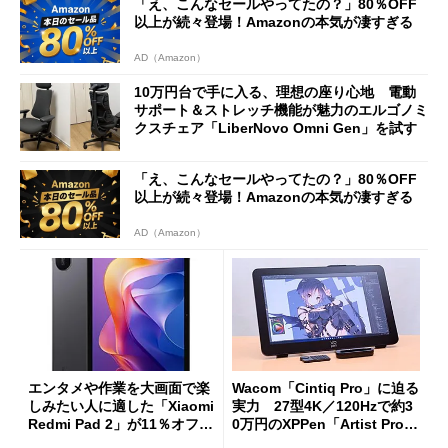
「え、こんなセールやってたの？」80％OFF
以上が続々登場！Amazonの本気が凄すぎる
AD（Amazon）
10万円台で手に入る、理想の座り心地 電動
サポート＆ストレッチ機能が魅力のエルゴノミ
クスチェア「LiberNovo Omni Gen」を試す
「え、こんなセールやってたの？」80％OFF
以上が続々登場！Amazonの本気が凄すぎる
AD（Amazon）
エンタメや作業を大画面で楽
Wacom「Cintiq Pro」に迫る
しみたい人に適した「Xiaomi
実力 27型4K／120Hzで約3
Redmi Pad 2」が11％オフの
0万円のXPPen「Artist Pro 2
2万4980円に
7（Gen 2）」でお絵描きして