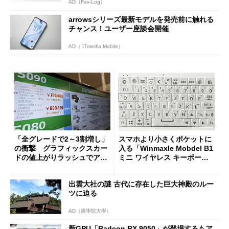
AD（Fav-Log）
arrowsシリーズ最新モデルを発売前に触れる
チャンス！ユーザー座談会開催
AD（ ITmedia Mobile）
「全グレードで2～3割増し」
スマホより小さくポケットに
の衝撃 グラフィックスカー
入る「Winmaxle Mobdel B1
ドの値上がりラッシュでアキ
ミニ ワイヤレス キーボー
バの購入制限が深刻化
ド」がセールで10％オフの37
94円に
出雲大社の謎 古代に存在した巨大神殿のルー
ツに迫る
AD（國學院大學）
新GPU「Radeon RX 9050」が登場するもア