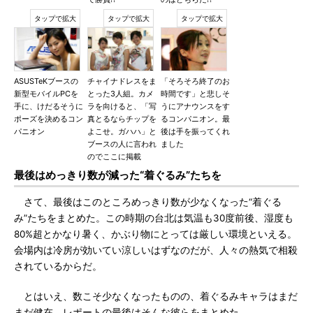
ASUSTeKブースの
チャイナドレスをま
「そろそろ終了のお
新型モバイルPCを
とった3人組。カメ
時間です」と悲しそ
手に、けだるそうに
ラを向けると、「写
うにアナウンスをす
ポーズを決めるコン
真とるならチップを
るコンパニオン。最
パニオン
よこせ。ガハハ」と
後は手を振ってくれ
ブースの人に言われ
ました
のでここに掲載
最後はめっきり数が減った“着ぐるみ”たちを
さて、最後はこのところめっきり数が少なくなった“着ぐる
み”たちをまとめた。この時期の台北は気温も30度前後、湿度も
80%超とかなり暑く、かぶり物にとっては厳しい環境といえる。
会場内は冷房が効いてい涼しいはずなのだが、人々の熱気で相殺
されているからだ。
とはいえ、数こそ少なくなったものの、着ぐるみキャラはまだ
まだ健在。レポートの最後はそんな彼らをまとめた。