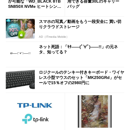
が可能な「WD_BLACK 8TB
用できる容量30Lのキャリー
SN850X NVMe ヒートシンク
バッグ
付き」が18％オフの17万508
7円に
スマホの写真／動画をもう一段安全に 買い切
りクラウドストレージ
AD（ITmedia Mobile）
ネット死語：「ｷﾀ――(ﾟ∀ﾟ)――!!」の元ネ
タ、知ってる？
ロジクールのテンキー付きキーボード・ワイヤ
レス小型マウスのセット「MK250GRd」がセ
ールで15％オフの2980円に