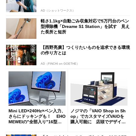
AD（ショットワークス）
軽さ1.1kg×自動ごみ収集対応で5万円台のペン
型掃除機「Dreame S1 Station」を試す 見え
た長所と短所
【西野亮廣】つくりたいものを追求できる環境
の作り方とは
AD（FINCHI on GOETHE）
Mini LED×240Hz×ペン入力、
ノジマの「VAIO Shop in Sh
さらにドッキングも！ EHO
op」でカスタマイズVAIOを
MEWEIの"全部入り"16型モ
購入可能に 店頭でデザイン
バイルディスプレイ「TM-16
や質感を確認しながら購入可
0PW」徹底レビュー
能