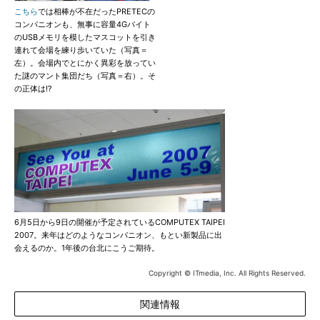
こちら
では相棒が不在だったPRETECの
コンパニオンも、無事に容量4Gバイト
のUSBメモリを模したマスコットを引き
連れて会場を練り歩いていた（写真＝
左）。会場内でとにかく異彩を放ってい
た謎のマント集団だち（写真＝右）。そ
の正体は!?
6月5日から9日の開催が予定されているCOMPUTEX TAIPEI
2007。来年はどのようなコンパニオン、もとい新製品に出
会えるのか。1年後の台北にこうご期待。
Copyright © ITmedia, Inc. All Rights Reserved.
関連情報