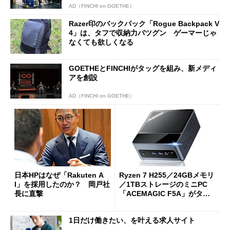
AD（FINCHI on GOETHE）
Razer印のバックパック「Rogue Backpack V
4」は、タフで収納力バツグン ゲーマーじゃ
なくても欲しくなる
GOETHEとFINCHIがタッグを組み、新メディ
アを創設
AD（FINCHI on GOETHE）
日本HPはなぜ「Rakuten A
Ryzen 7 H255／24GBメモリ
I」を採用したのか？ 岡戸社
／1TBストレージのミニPC
長に直撃
「ACEMAGIC F5A」がタイ
ムセールで41％オフの10万69
98円に
1日だけ働きたい、を叶える求人サイト