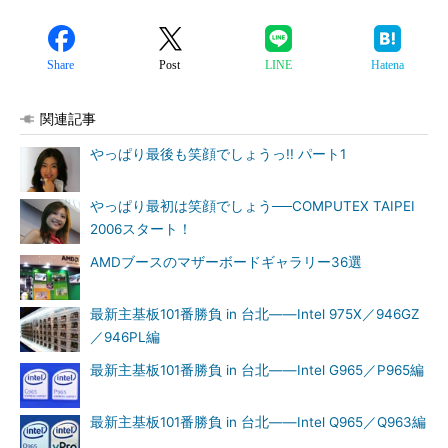
Share
Post
LINE
Hatena
関連記事
やっぱり最後も笑顔でしょうっ!! パート1
やっぱり最初は笑顔でしょう──COMPUTEX TAIPEI
2006スタート！
AMDブースのマザーボードギャラリー36選
最新主基板101番勝負 in 台北――Intel 975X／946GZ
／946PL編
最新主基板101番勝負 in 台北――Intel G965／P965編
最新主基板101番勝負 in 台北――Intel Q965／Q963編