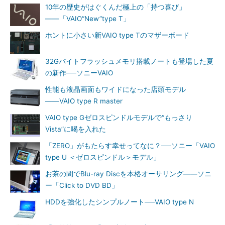
10年の歴史がはぐくんだ極上の「持つ喜び」
――「VAIO“New”type T」
ホントに小さい新VAIO type Tのマザーボード
32Gバイトフラッシュメモリ搭載ノートも登場した夏
の新作──ソニーVAIO
性能も液晶画面もワイドになった店頭モデル
――VAIO type R master
VAIO type Gゼロスピンドルモデルで“もっさり
Vista”に喝を入れた
「ZERO」がもたらす幸せってなに？──ソニー「VAIO
type U ＜ゼロスピンドル＞モデル」
お茶の間でBlu-ray Discを本格オーサリング――ソニ
ー「Click to DVD BD」
HDDを強化したシンプルノート──VAIO type N