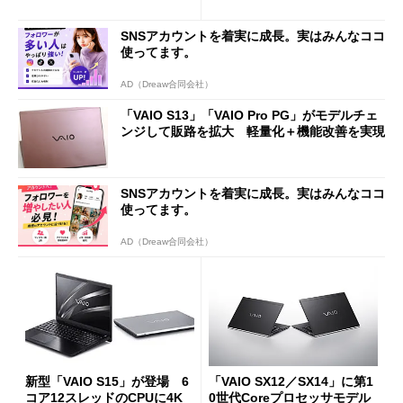
化＋USB Type-C端子増設で
利便性アップ
SNSアカウントを着実に成長。実はみんなココ
使ってます。
AD（Dreaw合同会社）
「VAIO S13」「VAIO Pro PG」がモデルチェ
ンジして販路を拡大 軽量化＋機能改善を実現
SNSアカウントを着実に成長。実はみんなココ
使ってます。
AD（Dreaw合同会社）
新型「VAIO S15」が登場 6
「VAIO SX12／SX14」に第1
コア12スレッドのCPUに4K
0世代Coreプロセッサモデル