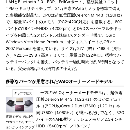
LANとBluetooth 2.0＋EDR、FeliCaポート、指紋認証ユニット、
TPMセキュリティチップ、31万画素のWebカメラを標準で備え
た多機能な製品だ。CPUは超低電圧版Celeron M 443（1.2GHz）
で、容量1Gバイトのメモリ（PC2-4200対応）を搭載する。80G
バイトの1.8インチHDD（4200rpm）とDVDスーパーマルチドラ
イブを内蔵した2スピンドル仕様のスタンダード機で、OSに
Windows Vista Home Premium、オフィススイートのOffice
2007 Personalを備えている。サイズは277（幅）×198.4（奥行
き）×22.5～29.8（高さ）ミリで、重量は約1.22キロ。標準でバ
ッテリーパックLを備え、バッテリー駆動時間は約8時間となって
いる。実売価格は24万円前後の予定だ。
多彩なパーツが用意されたVAIOオーナーメードモデル
一方のVAIOオーナーメードモデルは、超低電
圧版Celeron M 443（1.2GHz）のほかにデュア
ルコアCPUのCore 2 Duo U7600（1.2GHz）や
同U7500（1.06GHz）が選べるだけでなく、32G
直販モデルでは4色
バイトのNAND型フラッシュメモリ／2.5インチ
のカラーバリエーシ
HDD（5400rpm）／1.8インチ
ョンがラインアップ