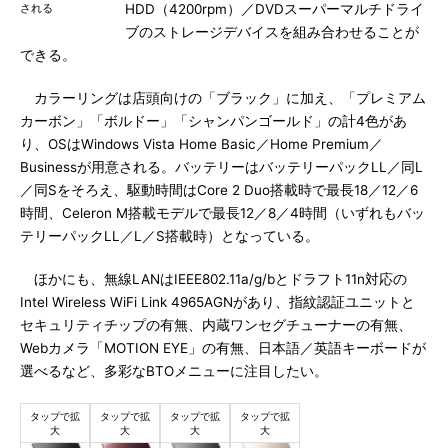
される
HDD（4200rpm）／DVDスーパーマルチドライ
ブのストレージデバイスを組み合わせることが
できる。
カラーリングは店頭向けの「ブラック」に加え、「プレミアム
カーボン」「ボルドー」「シャンパンゴールド」の計4色があ
り、OSはWindows Vista Home Basic／Home Premium／
Businessが用意される。バッテリーはバッテリーパックLL／同L
／同Sをそろえ、駆動時間はCore 2 Duo搭載時で最長18／12／6
時間、Celeron M搭載モデルで最長12／8／4時間（いずれもバッ
テリーパックLL／L／S搭載時）となっている。
ほかにも、無線LANはIEEE802.11a/g/bとドラフト11n対応の
Intel Wireless WiFi Link 4965AGNがあり、指紋認証ユニットと
セキュリティチップの有無、内蔵ワンセグチューナーの有無、
Webカメラ「MOTION EYE」の有無、日本語／英語キーボードが
選べるなど、多彩なBTOメニューに注目したい。