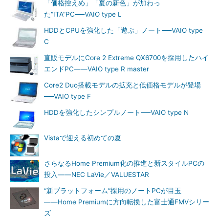
「価格控えめ」「夏の新色」が加わっ
た“ITA”PC──VAIO type L
HDDとCPUを強化した「遊ぶ」ノート──VAIO type
C
直販モデルにCore 2 Extreme QX6700を採用したハイ
エンドPC――VAIO type R master
Core2 Duo搭載モデルの拡充と低価格モデルが登場
──VAIO type F
HDDを強化したシンプルノート──VAIO type N
Vistaで迎える初めての夏
さらなるHome Premium化の推進と新スタイルPCの
投入――NEC LaVie／VALUESTAR
“新プラットフォーム”採用のノートPCが目玉
――Home Premiumに方向転換した富士通FMVシリー
ズ