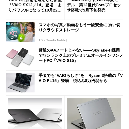
「VAIO SX12／14」登場 よ
デル 第12世代Coreプロセッ
りパワフルになって10月22日
サ搭載で5月下旬発売
発売 VAIO Zの「勝色」も
スマホの写真／動画をもう一段安全に 買い切
りクラウドストレージ
AD（ITmedia Mobile）
普通のA4ノートじゃない――Skylake-H採用
でワンランク上のプレミアムオールインワンノ
ートPC「VAIO S15」
手頃でも“VAIOらしさ”を Ryzen 3搭載の「V
AIO FL15」登場 税込み8万円弱から