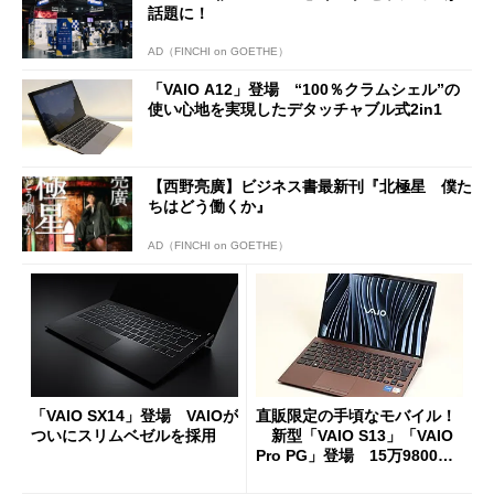
話題に！
AD（FINCHI on GOETHE）
「VAIO A12」登場 “100％クラムシェル”の
使い心地を実現したデタッチャブル式2in1
【西野亮廣】ビジネス書最新刊『北極星 僕た
ちはどう働くか』
AD（FINCHI on GOETHE）
「VAIO SX14」登場 VAIOが
直販限定の手頃なモバイル！
ついにスリムベゼルを採用
新型「VAIO S13」「VAIO
Pro PG」登場 15万9800円
から