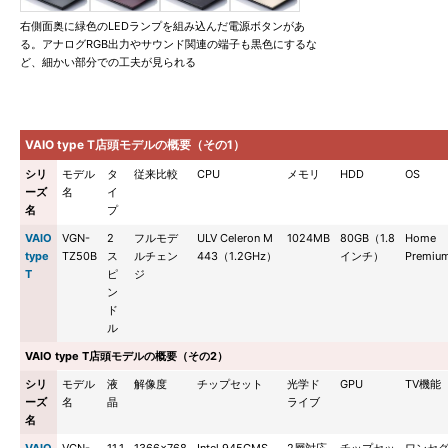
右側面奥に緑色のLEDランプを組み込んだ電源ボタンがあ
る。アナログRGB出力やサウンド関連の端子も黒色にするな
ど、細かい部分での工夫が見られる
VAIO type T店頭モデルの概要（その1）
シリ
モデル
タ
従来比較
CPU
メモリ
HDD
OS
ーズ
名
イ
名
プ
VAIO
VGN-
2
フルモデ
ULV Celeron M
1024MB
80GB（1.8
Home
type
TZ50B
ス
ルチェン
443（1.2GHz）
インチ）
Premiu
T
ピ
ジ
ン
ド
ル
VAIO type T店頭モデルの概要（その2）
シリ
モデル
液
解像度
チップセット
光学ド
GPU
TV機能
ーズ
名
晶
ライブ
名