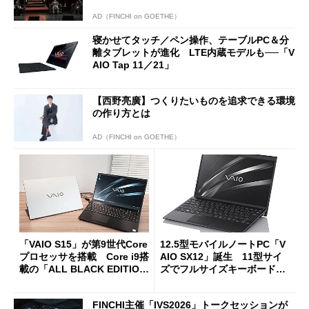
AD（FINCHI on GOETHE）
寝かせてタッチ／ペン操作、テーブルPC＆分
離タブレットが進化 LTE内蔵モデルも──「V
AIO Tap 11／21」
【西野亮廣】つくりたいものを追求できる環境
の作り方とは
AD（FINCHI on GOETHE）
「VAIO S15」が第9世代Core
12.5型モバイルノートPC「V
プロセッサを搭載 Core i9搭
AIO SX12」誕生 11型サイ
載の「ALL BLACK EDITIO
ズでフルサイズキーボード搭
N」も登場
載
FINCHI主催「IVS2026」トークセッションが