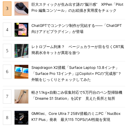
巨大スティックが生み出す謎の“脳汁感” XPPen「Pilot
Pro 編集コンソール」のお絵描き実用度をチェック
ChatGPTでコンテンツ制作が完結する――「ChatGPT
向けアドビプラグイン」が登場
レトロブーム到来？ ベージュカラーが目を引くCRT風
簡易水冷キットが異彩を放つ
Snapdragon X2搭載「Surface Laptop 13.8インチ」
「Surface Pro 13インチ」はCopilot+ PCの“完成形”？
外観をじっくりとチェックしてみた
軽さ1.1kg×自動ごみ収集対応で5万円台のペン型掃除機
「Dreame S1 Station」を試す 見えた長所と短所
GMKtec、Core Ultra 7 258V搭載のミニPC「NucBox
K17 Plus」発表 最大115 TOPSのAI性能を実現