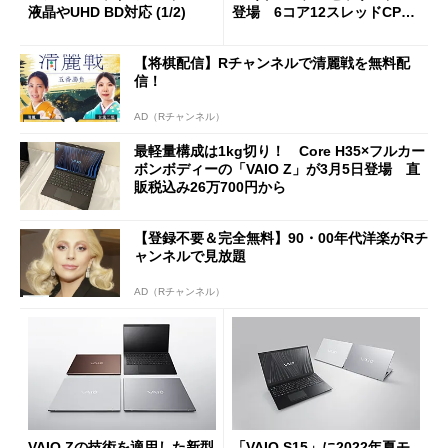
液晶やUHD BD対応 (1/2)
登場 6コア12スレッドCPU
な「RED EDITION」も用意
【将棋配信】Rチャンネルで清麗戦を無料配
信！
AD（Rチャンネル）
最軽量構成は1kg切り！ Core H35×フルカー
ボンボディーの「VAIO Z」が3月5日登場 直
販税込み26万700円から
【登録不要＆完全無料】90・00年代洋楽がRチ
ャンネルで見放題
AD（Rチャンネル）
VAIO Zの技術を適用した新型
「VAIO S15」に2022年夏モ