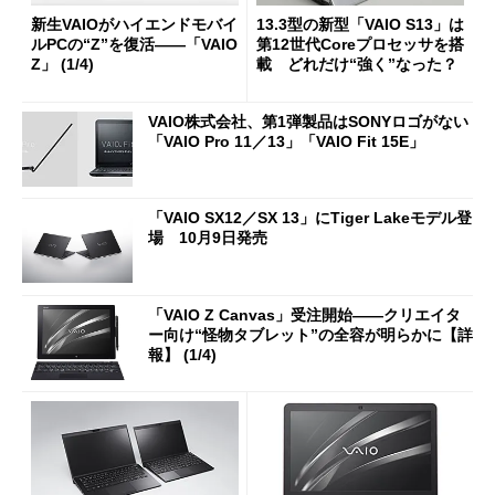
新生VAIOがハイエンドモバイ
13.3型の新型「VAIO S13」は
ルPCの“Z”を復活――「VAIO
第12世代Coreプロセッサを搭
Z」 (1/4)
載 どれだけ“強く”なった？
VAIO株式会社、第1弾製品はSONYロゴがない
「VAIO Pro 11／13」「VAIO Fit 15E」
「VAIO SX12／SX 13」にTiger Lakeモデル登
場 10月9日発売
「VAIO Z Canvas」受注開始――クリエイタ
ー向け“怪物タブレット”の全容が明らかに【詳
報】 (1/4)