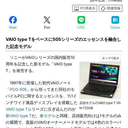
[田中宏昌，ITmedia]
PC用表示
関連情報
Share
Post
LINE
Hatena
VAIO type Tをベースに505シリーズのエッセンスを融合し
た記念モデル
ソニーがVAIOシリーズの国内販売10
周年を記念した新モデル「VAIO type
T」を発売する。
1997年に登場した初代VAIOノート
「
PCG-505
」から培ってきた同社のモ
バイルPCに関するエッセンスを、11.1イ
ンチワイド液晶ディスプレイを搭載した
店頭モデルのVAIO type T VG
N-TZ50B
VAIO type T
シリーズに注ぎ込んだのが
新VAIO type T
だ。
春モデル
と同様、店頭販売向けは1モデルのみ
の展開で、直販のVAIOオーナーメードモデルでは4色のカラーバ