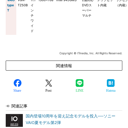
VAIO
VGN-
11.1
1366×768
Intel 945GMS
2層対応
チップセッ
ワンセ
type
TZ50B
イ
DVDス
ト内蔵
（内蔵
T
ン
ーパー
チ
マルチ
ワ
イ
ド
Copyright © ITmedia, Inc. All Rights Reserved.
関連情報
Share
Post
LINE
Hatena
関連記事
国内登場10周年を迎え記念モデルを投入──ソニー
VAIO夏モデル第2弾