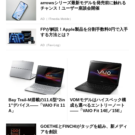
arrowsシリーズ最新モデルを発売前に触れる
チャンス！ユーザー座談会開催
AD（ ITmedia Mobile）
FPが解説！Apple製品を分割手数料0円で入手
する方法とは？
AD（Fav-Log）
Bay Trail-M搭載の11.6型“2in
VOMモデルはハイスペック構
1”デバイス――「VAIO Fit 11
成も選べるエントリーノート
A」
――「VAIO Fit 14E／15E」
GOETHEとFINCHIがタッグを組み、新メディ
アを創設