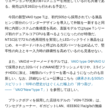
リエーションや充実のBTOメニューを用意しているのも共通であ
る。発売は5月26日から行われる予定だ。
今回の新型VAIO type Tは、初代505から採用されている液晶
ヒンジ部分のシリンダーデザインを導入して外観を一新すると同
時に内部システムの集積度を高め、直販モデルではtype Tシリー
ズ初のデュアルコアCPUを選べるようになったのが特徴だ。
NTSC比で72％の色再現性を実現したLEDバックライト液晶をは
じめ、キーボードパネルと呼ばれる光沢パーツをはめ込んで、堅
牢性の向上とキー入力時の静粛性を高めているのも見逃せない。
また、VAIOオーナーメードモデルでは、
VAIO type G
や
VAIO U
で採用された32GバイトのNAND型フラッシュメモリや、2.5イン
チHDDに加え、3種類のバッテリーを選べるようになったのも目
新しい。なお、詳細なレビュー記事はこちら（
継承される505の
スピリット：10年の歴史がはぐくんだ極上の「持つ喜び」
――「VAIO“New”type T」
）を参照してほしい。
ブラックボディを採用した店頭モデルの「VGN-TZ50B」は、
ワンセグチューナー、ギガビットLAN、IEEE802.11a/g/bの無線