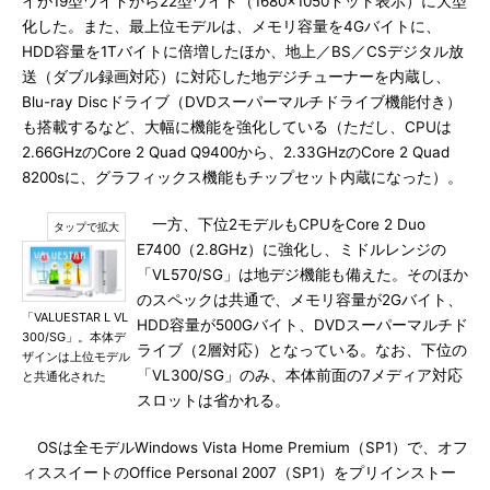
イが19型ワイドから22型ワイド（1680×1050ドット表示）に大型
化した。また、最上位モデルは、メモリ容量を4Gバイトに、
HDD容量を1Tバイトに倍増したほか、地上／BS／CSデジタル放
送（ダブル録画対応）に対応した地デジチューナーを内蔵し、
Blu-ray Discドライブ（DVDスーパーマルチドライブ機能付き）
も搭載するなど、大幅に機能を強化している（ただし、CPUは
2.66GHzのCore 2 Quad Q9400から、2.33GHzのCore 2 Quad
8200sに、グラフィックス機能もチップセット内蔵になった）。
一方、下位2モデルもCPUをCore 2 Duo
E7400（2.8GHz）に強化し、ミドルレンジの
「VL570/SG」は地デジ機能も備えた。そのほか
のスペックは共通で、メモリ容量が2Gバイト、
「VALUESTAR L VL
HDD容量が500Gバイト、DVDスーパーマルチド
300/SG」。本体デ
ライブ（2層対応）となっている。なお、下位の
ザインは上位モデル
「VL300/SG」のみ、本体前面の7メディア対応
と共通化された
スロットは省かれる。
OSは全モデルWindows Vista Home Premium（SP1）で、オフ
ィススイートのOffice Personal 2007（SP1）をプリインストー