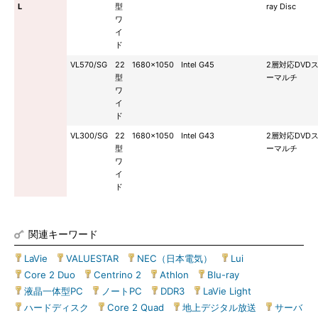
L
型
ray Disc
ワ
イ
ド
VL570/SG
22
1680×1050
Intel G45
2層対応DVD
型
ーマルチ
ワ
イ
ド
VL300/SG
22
1680×1050
Intel G43
2層対応DVD
型
ーマルチ
ワ
イ
ド
関連キーワード
LaVie
|
VALUESTAR
|
NEC（日本電気）
|
Lui
|
Core 2 Duo
|
Centrino 2
|
Athlon
|
Blu-ray
|
液晶一体型PC
|
ノートPC
|
DDR3
|
LaVie Light
|
ハードディスク
|
Core 2 Quad
|
地上デジタル放送
|
サーバ