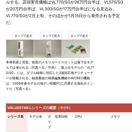
ルする。店頭実売価格はVL770/SGが26万円台半ば、VL570/SG
が20万円台半ば、VL300/SGが17万円台半ばになる見込み。
VL770/SGが2月上旬、そのほかが1月15日から発売される予定
だ。
本体前面と背面。前面のメモリカードスロットは最下位モデ
ルでは省かれる（写真＝左／中央）。最上位モデルの「VL77
0/SG」には、ダブル録画に対応した3波対応地デジチューナ
ーが搭載される。録画番組の簡易編集機能やAVCREC機能
は、2009年春モデルの地デジ搭載PCに共通する強化ポイン
トだ（写真＝右）
VALUESTAR Lシリーズの概要（その1）
シリーズ名
モデル名
タ
従来比較
CPU
メモリ
イ
プ