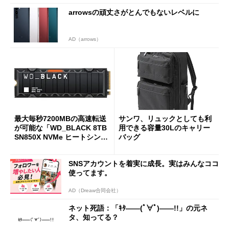
arrowsの頑丈さがとんでもないレベルに
AD（arrows）
最大毎秒7200MBの高速転送
サンワ、リュックとしても利
が可能な「WD_BLACK 8TB
用できる容量30Lのキャリー
SN850X NVMe ヒートシンク
バッグ
付き」が18％オフの17万508
7円に
SNSアカウントを着実に成長。実はみんなココ
使ってます。
AD（Dreaw合同会社）
ネット死語：「ｷﾀ――(ﾟ∀ﾟ)――!!」の元ネ
タ、知ってる？