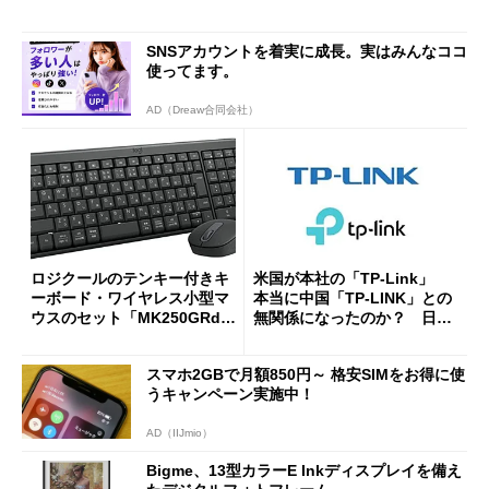
SNSアカウントを着実に成長。実はみんなココ
使ってます。
AD（Dreaw合同会社）
ロジクールのテンキー付きキ
米国が本社の「TP-Link」
ーボード・ワイヤレス小型マ
本当に中国「TP-LINK」との
ウスのセット「MK250GRd」
無関係になったのか？ 日本
がセールで15％オフの2980円
法人に聞く
に
スマホ2GBで月額850円～ 格安SIMをお得に使
うキャンペーン実施中！
AD（IIJmio）
Bigme、13型カラーE Inkディスプレイを備え