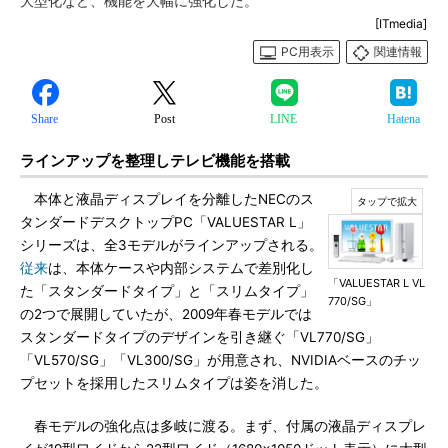
大型化など、機能を大幅に強化した。
[ITmedia]
PC用表示
関連情報
Share
Post
LINE
Hatena
ラインアップを整理しテレビ機能を搭載
本体と液晶ディスプレイを分離したNECのス
タンダードデスクトップPC「VALUESTAR L」
シリーズは、全3モデルがラインアップされる。
従来
は、本体ケースや内部システムで差別化し
「VALUESTAR L VL
た「スタンダードタイプ」と「スリムタイプ」
770/SG」
の2つで展開していたが、2009年春モデルでは
スタンダードタイプのデザインを引き継ぐ「VL770/SG」
「VL570/SG」「VL300/SG」が用意され、NVIDIAベースのチッ
プセットを採用したスリムタイプは姿を消した。
春モデルの強化点は多岐に渡る。まず、付属の液晶ディスプレ