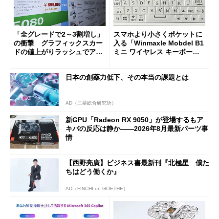
「全グレードで2～3割増し」
スマホより小さくポケットに
の衝撃 グラフィックスカー
入る「Winmaxle Mobdel B1
ドの値上がりラッシュでアキ
ミニ ワイヤレス キーボー
バの購入制限が深刻化
ド」がセールで10％オフの37
94円に
日本の創薬力低下、その本当の課題とは
AD（三菱総合研究所）
新GPU「Radeon RX 9050」が登場するもア
キバの反応は静か――2026年8月最新パーツ事
情
【西野亮廣】ビジネス書最新刊『北極星 僕た
ちはどう働くか』
AD（FINCHI on GOETHE）