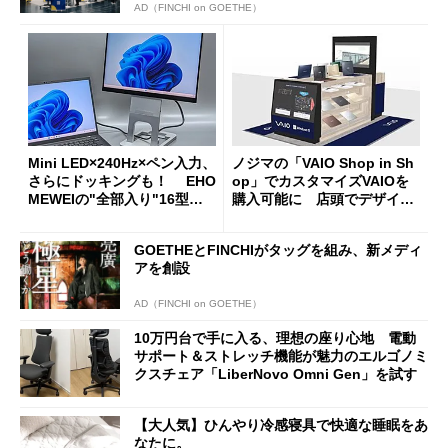
AD（FINCHI on GOETHE）
Mini LED×240Hz×ペン入力、
ノジマの「VAIO Shop in Sh
さらにドッキングも！ EHO
op」でカスタマイズVAIOを
MEWEIの"全部入り"16型モ
購入可能に 店頭でデザイン
バイルディスプレイ「TM-16
や質感を確認しながら購入可
0PW」徹底レビュー
能
GOETHEとFINCHIがタッグを組み、新メディ
アを創設
AD（FINCHI on GOETHE）
10万円台で手に入る、理想の座り心地 電動
サポート＆ストレッチ機能が魅力のエルゴノミ
クスチェア「LiberNovo Omni Gen」を試す
【大人気】ひんやり冷感寝具で快適な睡眠をあ
なたに。