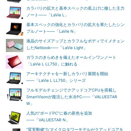
カラバリの拡大と基本スペックの底上げに徹した主力
ノート――「LaVie L」
基本スペックの強化とカラバリの拡大を果たしたシン
プルノート――「LaVie N」
液晶のサイズアップとカラフルなボディでイメチェン
したNetbook――「LaVie Light」
ガラスのきらめきを備えたオールインワンノート
「LaVie L LL750」に触れる
アーキテクチャを一新しカラバリ展開を開始
――「LaVie L LL750」シリーズ
フルモデルチェンジでクアッドコアCPUを搭載し
SmartVisonが復活した水冷PC――「VALUESTAR
W」
人気の“ボードPC”に春の新色を追加
――「VALUESTAR N」
“質実剛健”なマイクロタワーモデルがクアッドコアを