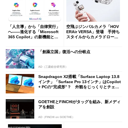
「人主導」から「自律実行」
空飛ぶジンバルカメラ「HOV
へ――進化する「Microsoft
ERAir VERSA」登場 手持ち
365 Copilot」の新機能とエ
スタイルからカメラドローン
ージェントAIの現在地
に合体変形
「創薬立国」復活への分岐点
AD（三菱総合研究所）
Snapdragon X2搭載「Surface Laptop 13.8
インチ」「Surface Pro 13インチ」はCopilot
+ PCの“完成形”？ 外観をじっくりとチェッ
クしてみた
GOETHEとFINCHIがタッグを組み、新メディ
アを創設
AD（FINCHI on GOETHE）