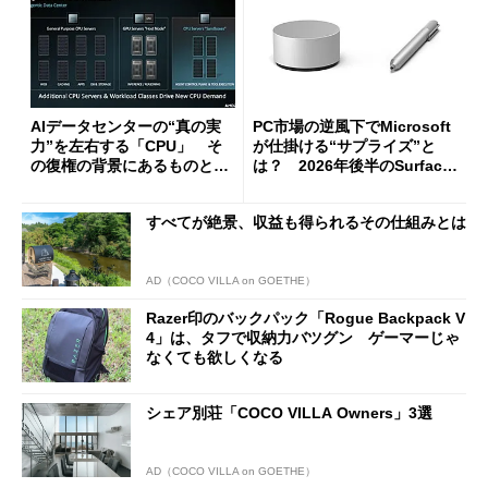
AIデータセンターの“真の実
PC市場の逆風下でMicrosoft
力”を左右する「CPU」 そ
が仕掛ける“サプライズ”と
の復権の背景にあるものと
は？ 2026年後半のSurface
は？
新製品を予想する
すべてが絶景、収益も得られるその仕組みとは
AD（COCO VILLA on GOETHE）
Razer印のバックパック「Rogue Backpack V
4」は、タフで収納力バツグン ゲーマーじゃ
なくても欲しくなる
シェア別荘「COCO VILLA Owners」3選
AD（COCO VILLA on GOETHE）