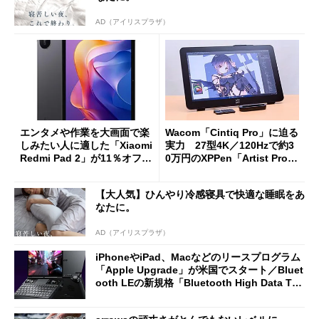
AD（アイリスプラザ）
エンタメや作業を大画面で楽
Wacom「Cintiq Pro」に迫る
しみたい人に適した「Xiaomi
実力 27型4K／120Hzで約3
Redmi Pad 2」が11％オフの
0万円のXPPen「Artist Pro 2
2万4980円に
7（Gen 2）」でお絵描きして
分かった魅力と妥協点
【大人気】ひんやり冷感寝具で快適な睡眠をあ
なたに。
AD（アイリスプラザ）
iPhoneやiPad、Macなどのリースプログラム
「Apple Upgrade」が米国でスタート／Bluet
ooth LEの新規格「Bluetooth High Data Thr
oughput」が明...