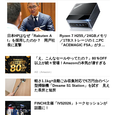
日本HPはなぜ「Rakuten A
Ryzen 7 H255／24GBメモリ
I」を採用したのか？ 岡戸社
／1TBストレージのミニPC
長に直撃
「ACEMAGIC F5A」がタイ
ムセールで41％オフの10万69
98円に
「え、こんなセールやってたの？」80％OFF
以上が続々登場！Amazonの本気が凄すぎる
AD（Amazon）
軽さ1.1kg×自動ごみ収集対応で5万円台のペン
型掃除機「Dreame S1 Station」を試す 見え
た長所と短所
FINCHI主催「IVS2026」トークセッションが
話題に！