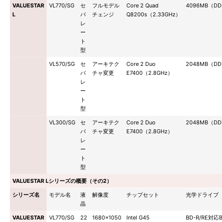
VALUESTAR
VL770/SG
セ
フルモデル
Core 2 Quad
4096MB（DD
L
パ
チェンジ
Q8200s（2.33GHz）
レ
ー
ト
型
VL570/SG
セ
アーキテク
Core 2 Duo
2048MB（DD
パ
チャ変更
E7400（2.8GHz）
レ
ー
ト
型
VL300/SG
セ
アーキテク
Core 2 Duo
2048MB（DD
パ
チャ変更
E7400（2.8GHz）
レ
ー
ト
型
VALUESTAR Lシリーズの概要（その2）
シリーズ名
モデル名
液
解像度
チップセット
光学ドライブ
晶
VALUESTAR
VL770/SG
22
1680×1050
Intel G45
BD-R/RE対応B