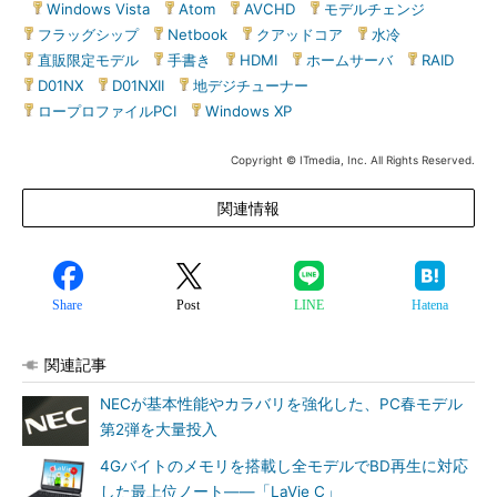
|
Windows Vista
|
Atom
|
AVCHD
|
モデルチェンジ
|
フラッグシップ
|
Netbook
|
クアッドコア
|
水冷
|
直販限定モデル
|
手書き
|
HDMI
|
ホームサーバ
|
RAID
|
D01NX
|
D01NXII
|
地デジチューナー
|
ロープロファイルPCI
|
Windows XP
Copyright © ITmedia, Inc. All Rights Reserved.
関連情報
Share
Post
LINE
Hatena
関連記事
NECが基本性能やカラバリを強化した、PC春モデル
第2弾を大量投入
4Gバイトのメモリを搭載し全モデルでBD再生に対応
した最上位ノート――「LaVie C」