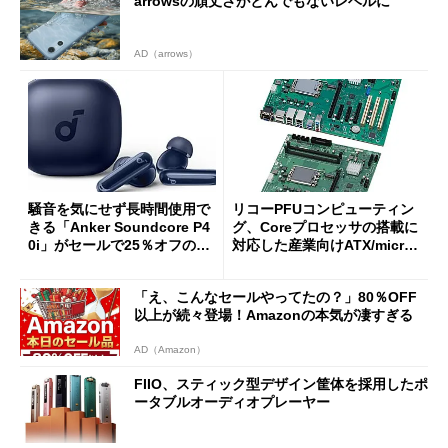
arrowsの頑丈さがとんでもないレベルに
AD（arrows）
騒音を気にせず長時間使用で
リコーPFUコンピューティン
きる「Anker Soundcore P4
グ、Coreプロセッサの搭載に
0i」がセールで25％オフの59
対応した産業向けATX/micro
90円に
ATXマザーボード
「え、こんなセールやってたの？」80％OFF
以上が続々登場！Amazonの本気が凄すぎる
AD（Amazon）
FIIO、スティック型デザイン筐体を採用したポ
ータブルオーディオプレーヤー