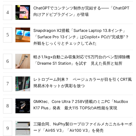
ChatGPTでコンテンツ制作が完結する――「ChatGPT
向けアドビプラグイン」が登場
Snapdragon X2搭載「Surface Laptop 13.8インチ」
「Surface Pro 13インチ」はCopilot+ PCの“完成形”？
外観をじっくりとチェックしてみた
軽さ1.1kg×自動ごみ収集対応で5万円台のペン型掃除機
「Dreame S1 Station」を試す 見えた長所と短所
レトロブーム到来？ ベージュカラーが目を引くCRT風
簡易水冷キットが異彩を放つ
GMKtec、Core Ultra 7 258V搭載のミニPC「NucBox
K17 Plus」発表 最大115 TOPSのAI性能を実現
三陽合同、NuPhy製ロープロファイルメカニカルキーボ
ード「Air65 V3」「Air100 V3」を発売