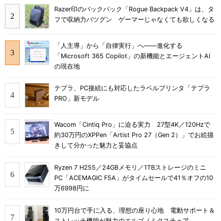
Razer印のバックパック「Rogue Backpack V4」は、タ
フで収納力バツグン ゲーマーじゃなくても欲しくなる
「人主導」から「自律実行」へ――進化する
「Microsoft 365 Copilot」の新機能とエージェントAI
の現在地
テプラ、PC接続にも対応したラベルプリンタ「テプラ
PRO」新モデル
Wacom「Cintiq Pro」に迫る実力 27型4K／120Hzで
約30万円のXPPen「Artist Pro 27（Gen 2）」でお絵描
きして分かった魅力と妥協点
Ryzen 7 H255／24GBメモリ／1TBストレージのミニ
PC「ACEMAGIC F5A」がタイムセールで41％オフの10
万6998円に
10万円台で手に入る、理想の座り心地 電動サポート＆
ストレッチ機能が魅力のエルゴノミクスチェア