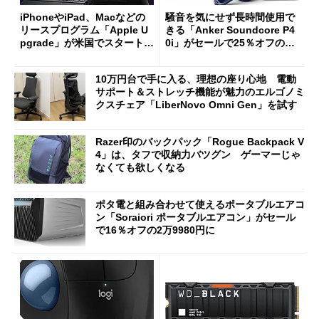
iPhoneやiPad、Macなどの
騒音を気にせず長時間使用で
リースプログラム「Apple U
きる「Anker Soundcore P4
pgrade」が米国でスタート／
0i」がセールで25％オフの59
Bluetooth LEの新規格「Blu
90円に
etooth High Data Throughp
10万円台で手に入る、理想の座り心地 電動
ut」が明...
サポート＆ストレッチ機能が魅力のエルゴノミ
クスチェア「LiberNovo Omni Gen」を試す
Razer印のバックパック「Rogue Backpack V
4」は、タフで収納力バツグン ゲーマーじゃ
なくても欲しくなる
ポタ電と組み合わせて使えるポータブルエアコ
ン「Soraiori ポータブルエアコン」がセール
で16％オフの2万9980円に