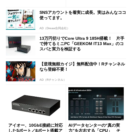
に合体変形
ージェントAIの現在地
SNSアカウントを着実に成長。実はみんなココ
使ってます。
AD（Dreaw合同会社）
13万円切りでCore Ultra 9 185H搭載！ 片手
で持てるミニPC「GEEKOM IT13 Max」のコ
スパと実力を検証する
【逆境無頼カイジ】無料配信中！Rチャンネル
なら登録不要！
AD（Rチャンネル）
アイオー、10GbE接続に対応
AIデータセンターの“真の実
した5ポート／8ポート搭載ア
力”を左右する「CPU」 そ