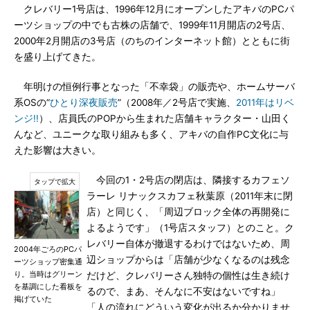
クレバリー1号店は、1996年12月にオープンしたアキバのPCパ
ーツショップの中でも古株の店舗で、1999年11月開店の2号店、
2000年2月開店の3号店（のちのインターネット館）とともに街
を盛り上げてきた。
年明けの恒例行事となった「不幸袋」の販売や、ホームサーバ
系OSの“
ひとり深夜販売
”（2008年／2号店で実施、
2011年はリベ
ンジ!!
）、店員氏のPOPから生まれた店舗キャラクター・山田く
んなど、ユニークな取り組みも多く、アキバの自作PC文化に与
えた影響は大きい。
今回の1・2号店の閉店は、隣接するカフェソ
ラーレ リナックスカフェ秋葉原（2011年末に閉
店）と同じく、「周辺ブロック全体の再開発に
よるようです」（1号店スタッフ）とのこと。ク
レバリー自体が撤退するわけではないため、周
2004年ごろのPCパ
辺ショップからは「店舗が少なくなるのは残念
ーツショップ密集通
り。当時はグリーン
だけど、クレバリーさん独特の個性は生き続け
を基調にした看板を
るので、まあ、そんなに不安はないですね」
掲げていた
「人の流れにどういう変化が出るか分かりませ