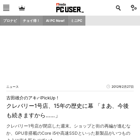
プロナビ
チョイ得！
AI PC Now!
ミニPC
ニュース
2012年2月27日
古田雄介のアキバPickUp！
クレバリー1号店、15年の歴史に幕 「まあ、今後
も続きますから……」
クレバリー1号店が閉店した週末。ショップと街の再編が進むな
か、GPU非搭載のCore i5や高速SSDといった新製品がいつもの