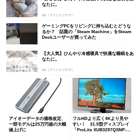
なたに。
AD（アイリスプラザ）
ゲーミングPCをリビングに持ち込むとどうな
るか？ 話題の「Steam Machine」をSteam
Deckユーザーが買ってみた
【大人気】ひんやり冷感寝具で快適な睡眠をあ
なたに。
AD（アイリスプラザ）
アイオーデータの価格改定、
フルHDより広く4Kより見や
一部モデルは25万円超の大幅
すい！ 31.5型ディスプレイ
値上げに
「ProLite XUB3297QSNP-B
1J」がテレワークにピッタリ