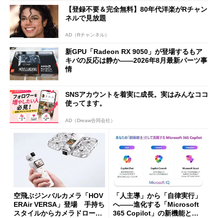
な理由
【登録不要＆完全無料】80年代洋楽がRチャン
ネルで見放題
AD（Rチャンネル）
新GPU「Radeon RX 9050」が登場するもア
キバの反応は静か――2026年8月最新パーツ事
情
SNSアカウントを着実に成長。実はみんなココ
使ってます。
AD（Dreaw合同会社）
空飛ぶジンバルカメラ「HOV
「人主導」から「自律実行」
ERAir VERSA」登場 手持ち
へ――進化する「Microsoft
スタイルからカメラドローン
365 Copilot」の新機能とエ