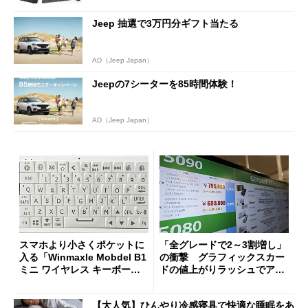
Jeep 抽選で3万円分ギフト当たる
AD（Jeep Japan）
Jeepの7シーターを85時間体験！
AD（Jeep Japan）
スマホより小さくポケットに
「全グレードで2～3割増し」
入る「Winmaxle Mobdel B1
の衝撃 グラフィックスカー
ミニ ワイヤレス キーボー
ドの値上がりラッシュでアキ
ド」がセールで10％オフの37
バの購入制限が深刻化
94円に
【大人気】ひんやり冷感寝具で快適な睡眠をあ