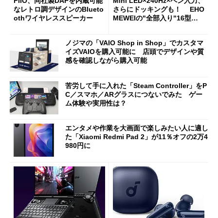
FIIO、同社製DAPを内蔵可能
Mini LED×240Hz×ペン入力、
なレトロ調デザインのBlueto
さらにドッキングも！ EHO
othワイヤレススピーカー
MEWEIの"全部入り"16型モ
バイルディスプレイ「TM-16
0PW」徹底レビュー
ノジマの「VAIO Shop in Shop」でカスタマ
イズVAIOを購入可能に 店頭でデザインや質
感を確認しながら購入可能
苦労して手に入れた「Steam Controller」をP
C／スマホ／ARグラスにつないでみた ゲー
ム体験や実用性は？
エンタメや作業を大画面で楽しみたい人に適し
た「Xiaomi Redmi Pad 2」が11％オフの2万4
980円に