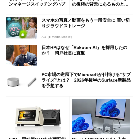
ンマネージスイッチングハブ
の復権の背景にあるものと
は？
スマホの写真／動画をもう一段安全に 買い切
りクラウドストレージ
AD（ITmedia Mobile）
日本HPはなぜ「Rakuten AI」を採用したの
か？ 岡戸社長に直撃
PC市場の逆風下でMicrosoftが仕掛ける“サプ
ライズ”とは？ 2026年後半のSurface新製品
を予想する