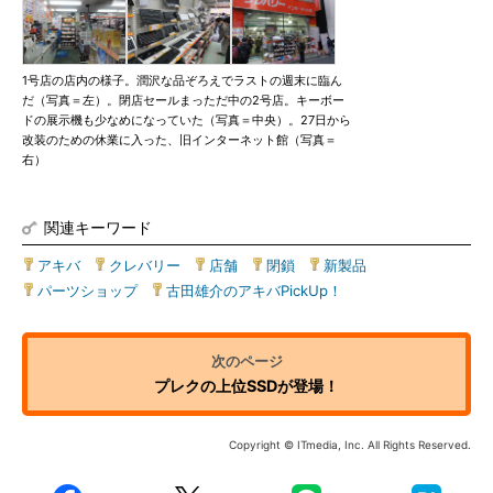
1号店の店内の様子。潤沢な品ぞろえでラストの週末に臨ん
だ（写真＝左）。閉店セールまっただ中の2号店。キーボー
ドの展示機も少なめになっていた（写真＝中央）。27日から
改装のための休業に入った、旧インターネット館（写真＝
右）
関連キーワード
アキバ
|
クレバリー
|
店舗
|
閉鎖
|
新製品
|
パーツショップ
|
古田雄介のアキバPickUp！
プレクの上位SSDが登場！
Copyright © ITmedia, Inc. All Rights Reserved.