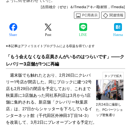
ように街を賑わせていた。
[古田雄介（ぜせ）＆ITmediaアキバ取材班，ITmedia]
PC用表示
関連情報
Share
Post
LINE
Hatena
※本記事はアフィリエイトプログラムによる収益を得ています
「もう会えなくなる店員さんがいるのはつらいです」――ク
レバリー3店舗が1つに再編
週末版でも触れたとおり、2月26日にクレバ
リー1号店が閉店した。同じブロックに建つ2号
店も2月29日の閉店を予定しており、これまで
秋葉原に3店舗あった同社系列店は3月から1店
舗に集約される。新店舗「クレバリー秋葉原
2月24日に撮影し
店」は、27日からシャッターを下ろしているイ
た、PCパーツショ
ップ密集通り
ンターネット館（千代田区外神田3丁目14-3）
を改装して、3月2日にプレオープンする予定だ。