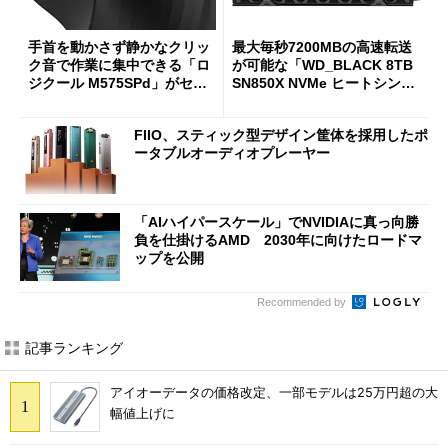
手首を動かさず静かなクリッ
最大毎秒7200MBの高速転送
ク音で作業に集中できる「ロ
が可能な「WD_BLACK 8TB
ジクール M575SPd」がセー
SN850X NVMe ヒートシンク
ルで33％オフの5280円に
付き」が18％オフの17万508
7円に
FIIO、スティック型デザイン筐体を採用したポ
ータブルオーディオプレーヤー
「AIハイパースケール」でNVIDIAに真っ向勝
負を仕掛けるAMD 2030年に向けたロードマ
ップを公開
Recommended by
記事ランキング
アイオーデータの価格改定、一部モデルは25万円超の大
幅値上げに