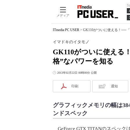
S
メディア
ITmedia PC USER
>
GK110がついに使える！──「G
イマドキのイタモノ
GK110がついに使える！──
格”なパワーを知る
2013年02月22日 00時00分 公開
印刷
通知
グラフィックメモリの幅は38
ンドスペック
GeForce GTX TITANのスペ