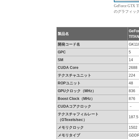
GeForce G
のグラフィッ
GeFo
製品名
TITA
開発コード名
GK11
GPC
5
SM
14
CUDA Core
2688
テクスチャユニット
224
ROPユニット
48
GPUクロック（MHz）
836
Boost Clock（MHz）
876
CUDAコアクロック
－
テクスチャフィルレート
187.5
（GTexels/sec）
メモリクロック
1502
メモリタイプ
GDD