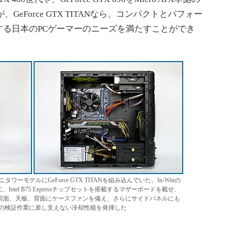
eForce GTX TITANなら、コンパクトとパフォー
する日本のPCゲーマーのニーズを満たすことができ
ワーモデルにGeForce GTX TITANを組み込んでいた。In-Winの
、Intel B75 Expressチップセットを搭載するマザーボードを載せ、
は前面、天板、背面にケースファンを備え、さらにサイドパネルにも
の検証作業に差し支えない冷却性能を発揮した