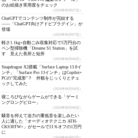
のお絵描き実用度をチェック
（2026年08月07日）
ChatGPTでコンテンツ制作が完結する
――「ChatGPT向けアドビプラグイン」が
登場
（2026年08月07日）
軽さ1.1kg×自動ごみ収集対応で5万円台の
ペン型掃除機「Dreame S1 Station」を試
す 見えた長所と短所
（2026年08月06日）
Snapdragon X2搭載「Surface Laptop 13.8イ
ンチ」「Surface Pro 13インチ」はCopilot+
PCの“完成形”？ 外観をじっくりとチェ
ックしてみた
（2026年08月06日）
寝ころびながらゲームができる「ゲーミ
ングロングピロー」
（2026年08月06日）
騒音を抑えて迫力の重低音を楽しみたい
人に適した「オーディオテクニカ ATH-
CKS30TW+」がセールで21％オフの1万円
に
（2026年08月07日）