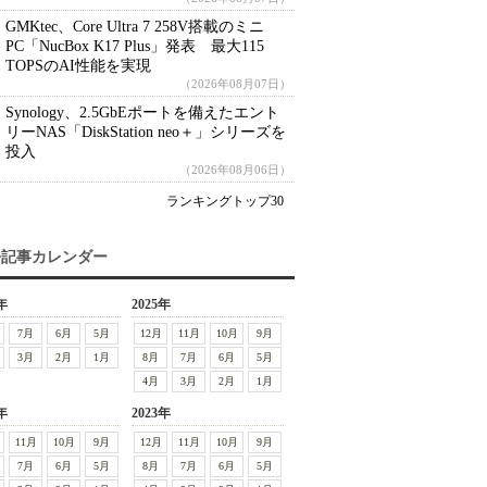
GMKtec、Core Ultra 7 258V搭載のミニ
PC「NucBox K17 Plus」発表 最大115
TOPSのAI性能を実現
（2026年08月07日）
Synology、2.5GbEポートを備えたエント
リーNAS「DiskStation neo＋」シリーズを
投入
（2026年08月06日）
ランキングトップ30
去記事カレンダー
年
2025年
7月
6月
5月
12月
11月
10月
9月
3月
2月
1月
8月
7月
6月
5月
4月
3月
2月
1月
年
2023年
11月
10月
9月
12月
11月
10月
9月
7月
6月
5月
8月
7月
6月
5月