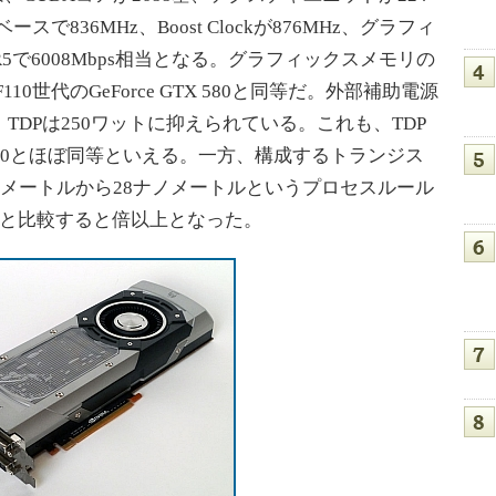
スで836MHz、Boost Clockが876MHz、グラフィ
5で6008Mbps相当となる。グラフィックスメモリの
0世代のGeForce GTX 580と同等だ。外部補助電源
TDPは250ワットに抑えられている。これも、TDP
TX 580とほぼ同等といえる。一方、構成するトランジス
の40ナノメートルから28ナノメートルというプロセスルール
 580と比較すると倍以上となった。