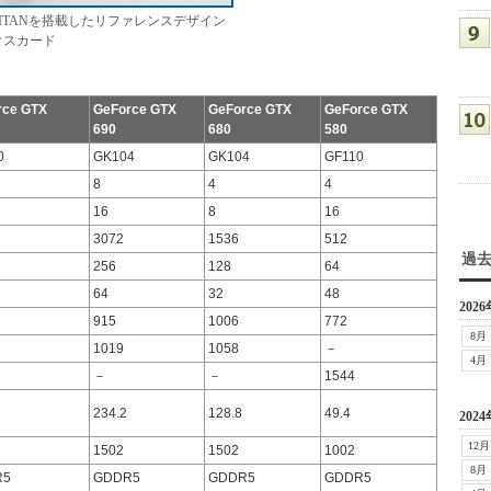
TX TITANを搭載したリファレンスデザイン
クスカード
rce GTX
GeForce GTX
GeForce GTX
GeForce GTX
N
690
680
580
0
GK104
GK104
GF110
8
4
4
16
8
16
3072
1536
512
過
256
128
64
64
32
48
2026
915
1006
772
8月
1019
1058
－
4月
－
－
1544
234.2
128.8
49.4
2024
12月
1502
1502
1002
8月
R5
GDDR5
GDDR5
GDDR5