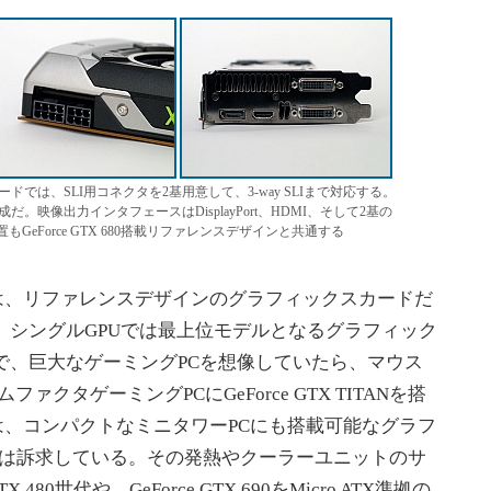
では、SLI用コネクタを2基用意して、3-way SLIまで対応する。
。映像出力インタフェースはDisplayPort、HDMI、そして2基の
GeForce GTX 680搭載リファレンスデザインと共通する
評価機材は、リファレンスデザインのグラフィックスカードだ
。シングルGPUでは最上位モデルとなるグラフィック
で、巨大なゲーミングPCを想像していたら、マウス
ファクタゲーミングPCにGeForce GTX TITANを搭
ITANは、コンパクトなミニタワーPCにも搭載可能なグラフ
IAは訴求している。その発熱やクーラーユニットのサ
480世代や、GeForce GTX 690をMicro ATX準拠の