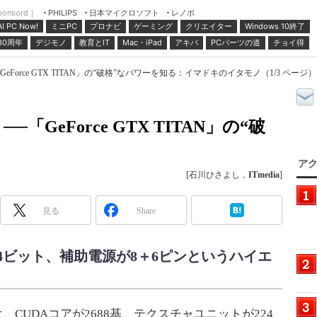
ponsord｜
日本マイクロソフト
レノボ
PHILIPS
ミニPC
プロナビ
ゲーミング
クリエイター
Windows 10終了
AI PC Now!
30周年
デジモノ
教育とIT
Mac・iPad
アキバ
PCパーツの道
チョイ得
eForce GTX TITAN」の“破格”なパワーを知る：イマドキのイタモノ（1/3 ページ）
「GeForce GTX TITAN」の“破
アク
[石川ひさよし，
ITmedia
]
見る
Share
4ビット、補助電源が8＋6ピンというハイエ
ックは、CUDAコアが2688基、テクスチャユニットが224