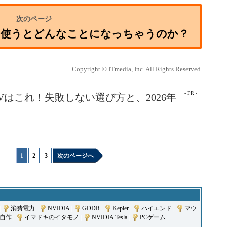
に使うとどんなことになっちゃうのか？
Copyright © ITmedia, Inc. All Rights Reserved.
- PR -
Vはこれ！失敗しない選び方と、2026年
1
|
2
|
3
次のページへ
|
消費電力
|
NVIDIA
|
GDDR
|
Kepler
|
ハイエンド
|
マウ
自作
|
イマドキのイタモノ
|
NVIDIA Tesla
|
PCゲーム