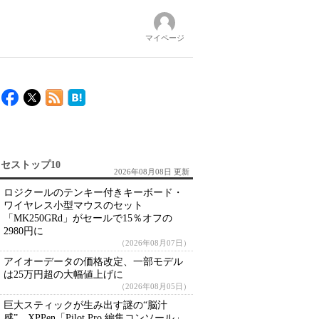
マイページ
セストップ10
2026年08月08日 更新
ロジクールのテンキー付きキーボード・
ワイヤレス小型マウスのセット
「MK250GRd」がセールで15％オフの
2980円に
（2026年08月07日）
アイオーデータの価格改定、一部モデル
は25万円超の大幅値上げに
（2026年08月05日）
巨大スティックが生み出す謎の“脳汁
感” XPPen「Pilot Pro 編集コンソール」