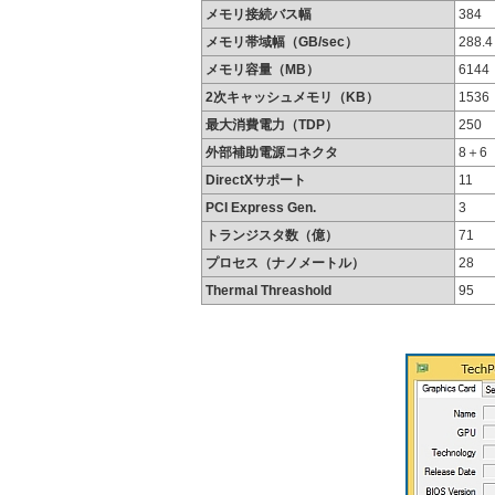
メモリ接続バス幅
384
メモリ帯域幅（GB/sec）
288.4
メモリ容量（MB）
6144
2次キャッシュメモリ（KB）
1536
最大消費電力（TDP）
250
外部補助電源コネクタ
8＋6
DirectXサポート
11
PCI Express Gen.
3
トランジスタ数（億）
71
プロセス（ナノメートル）
28
Thermal Threashold
95