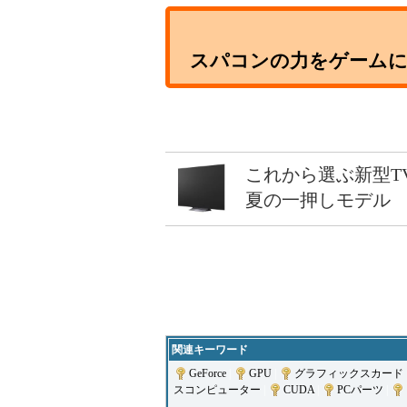
スパコンの力をゲーム
これから選ぶ新型T
夏の一押しモデル
関連キーワード
GeForce
|
GPU
|
グラフィックスカード
スコンピューター
|
CUDA
|
PCパーツ
|