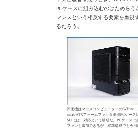
PCケースに組み込むのはためらうが、G
マンスという相反する要素を重視
るだろう。
評価機はマウスコンピューターのG-Tuneミニタ
micro ATXフォームファクタ準拠PCケースに
SLIには非対応という構成だ。PCケース
ファンも追加できるが、標準構成でも今回