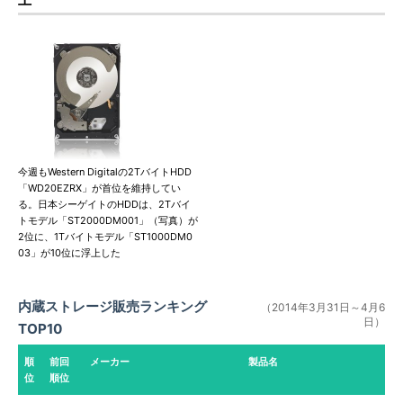
今週もWestern Digitalの2TバイトHDD
「WD20EZRX」が首位を維持してい
る。日本シーゲイトのHDDは、2Tバイ
トモデル「ST2000DM001」（写真）が
2位に、1Tバイトモデル「ST1000DM0
03」が10位に浮上した
内蔵ストレージ販売ランキング
（2014年3月31日～4月6
日）
TOP10
順
前回
メーカー
製品名
位
順位