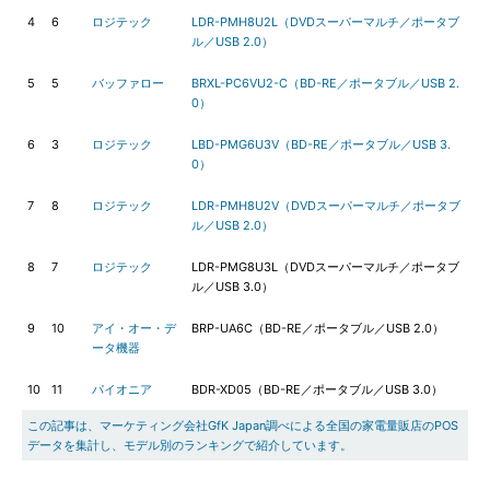
4
6
ロジテック
LDR-PMH8U2L（DVDスーパーマルチ／ポータブ
ル／USB 2.0）
5
5
バッファロー
BRXL-PC6VU2-C（BD-RE／ポータブル／USB 2.
0）
6
3
ロジテック
LBD-PMG6U3V（BD-RE／ポータブル／USB 3.
0）
7
8
ロジテック
LDR-PMH8U2V（DVDスーパーマルチ／ポータブ
ル／USB 2.0）
8
7
ロジテック
LDR-PMG8U3L（DVDスーパーマルチ／ポータブ
ル／USB 3.0）
9
10
アイ・オー・デ
BRP-UA6C（BD-RE／ポータブル／USB 2.0）
ータ機器
10
11
パイオニア
BDR-XD05（BD-RE／ポータブル／USB 3.0）
この記事は、マーケティング会社GfK Japan調べによる全国の家電量販店のPOS
データを集計し、モデル別のランキングで紹介しています。