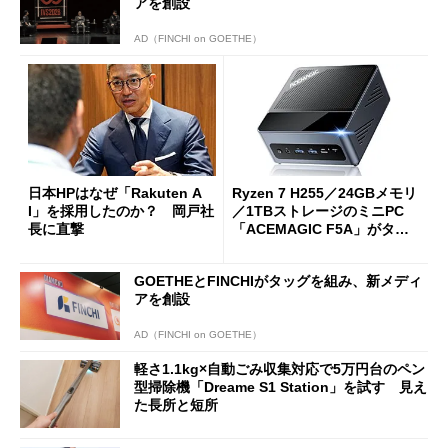
アを創設
AD（FINCHI on GOETHE）
日本HPはなぜ「Rakuten A
Ryzen 7 H255／24GBメモリ
I」を採用したのか？ 岡戸社
／1TBストレージのミニPC
長に直撃
「ACEMAGIC F5A」がタイ
ムセールで41％オフの10万69
98円に
GOETHEとFINCHIがタッグを組み、新メディ
アを創設
AD（FINCHI on GOETHE）
軽さ1.1kg×自動ごみ収集対応で5万円台のペン
型掃除機「Dreame S1 Station」を試す 見え
た長所と短所