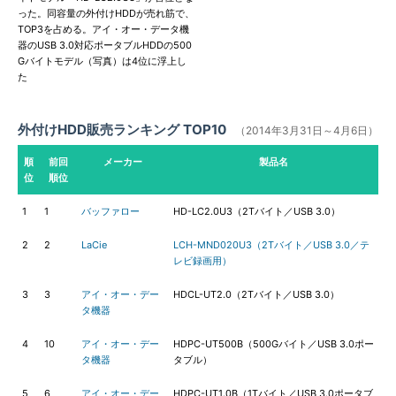
った。同容量の外付けHDDが売れ筋で、
TOP3を占める。アイ・オー・データ機
器のUSB 3.0対応ポータブルHDDの500
Gバイトモデル（写真）は4位に浮上し
た
外付けHDD販売ランキング TOP10
（2014年3月31日～4月6日）
順
前回
メーカー
製品名
位
順位
1
1
バッファロー
HD-LC2.0U3（2Tバイト／USB 3.0）
2
2
LaCie
LCH-MND020U3（2Tバイト／USB 3.0／テ
レビ録画用）
3
3
アイ・オー・デー
HDCL-UT2.0（2Tバイト／USB 3.0）
タ機器
4
10
アイ・オー・デー
HDPC-UT500B（500Gバイト／USB 3.0ポー
タ機器
タブル）
5
6
アイ・オー・デー
HDPC-UT1.0B（1Tバイト／USB 3.0ポータブ