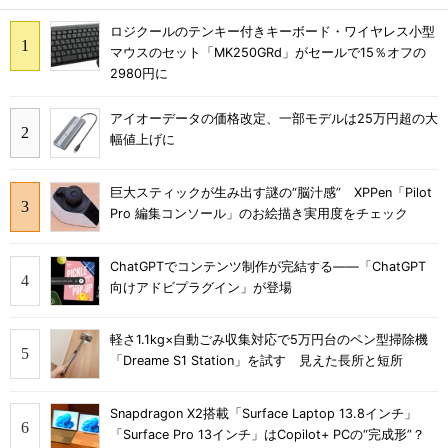
ロジクールのテンキー付きキーボード・ワイヤレス小型
マウスのセット「MK250GRd」がセールで15％オフの
2980円に
アイオーデータの価格改定、一部モデルは25万円超の大
幅値上げに
巨大スティックが生み出す謎の“脳汁感” XPPen「Pilot
Pro 編集コンソール」のお絵描き実用度をチェック
ChatGPTでコンテンツ制作が完結する――「ChatGPT
向けアドビプラグイン」が登場
軽さ1.1kg×自動ごみ収集対応で5万円台のペン型掃除機
「Dreame S1 Station」を試す 見えた長所と短所
Snapdragon X2搭載「Surface Laptop 13.8インチ」
「Surface Pro 13インチ」はCopilot+ PCの“完成形”？