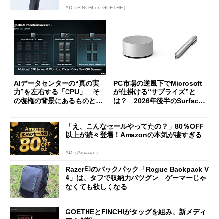
AD（FINCHI on GOETHE）
AIデータセンターの“真の実
PC市場の逆風下でMicrosoft
力”を左右する「CPU」 そ
が仕掛ける“サプライズ”と
の復権の背景にあるものと
は？ 2026年後半のSurface
は？
新製品を予想する
「え、こんなセールやってたの？」80％OFF
以上が続々登場！Amazonの本気が凄すぎる
AD（Amazon）
Razer印のバックパック「Rogue Backpack V
4」は、タフで収納力バツグン ゲーマーじゃ
なくても欲しくなる
GOETHEとFINCHIがタッグを組み、新メディ