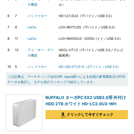
タ機器
ル）
6
7
バッファロー
HD-LC1.0U3（1Tバイト／USB 3.0）
7
9
LaCie
LCH-RK1TU3S（1Tバイト／USB 3.0）
8
11
LaCie
LCH-RK005U3（500Gバイト／USB 3.0）
9
13
アイ・オー・デー
HDCL-UT1.0（1Tバイト／USB 3.0／テレビ
タ機器
録画用）
10
5
バッファロー
HD-LB2.0TU3-D（2Tバイト／USB 3.0）
この記事は、マーケティング会社GfK Japan調べによる全国の家電量販店のPOS
データを集計し、モデル別のランキングで紹介しています。
BUFFALO ターボPC EX2 USB3.0用 外付け
HDD 2TB ホワイト HD-LC2.0U3-WH
クリックして今すぐチェック