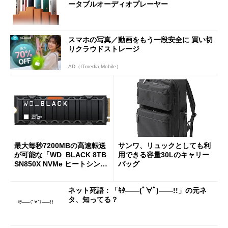
ータブルオーディオプレーヤー
スマホの写真／動画をもう一段安全に 買い切
りクラウドストレージ
AD（ITmedia Mobile）
最大毎秒7200MBの高速転送
サンワ、リュックとしても利
が可能な「WD_BLACK 8TB
用できる容量30Lのキャリー
SN850X NVMe ヒートシンク
バッグ
付き」が18％オフの17万508
7円に
ネット死語：「ｷﾀ――(ﾟ∀ﾟ)――!!」の元ネ
タ、知ってる？