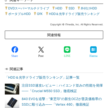
DVDスーパーマルチドライブ
|
HDD
|
SSD
|
外付けHDD
|
ポータブルHDD
|
GfK
|
HDD＆光学ドライブ販売ランキング
Copyright © ITmedia, Inc. All Rights Reserved.
関連情報
Share
Post
LINE
Hatena
関連記事
「HDD＆光学ドライブ販売ランキング」記事一覧
注目SSD速攻レビュー：ハイエンド並みの性能を発揮
――「Crucial M550 SSD」徹底検証
840 EVOを追撃：“東芝印”の新生OCZが普及価格帯の
SSDに殴り込み――「Vertex 460」徹底検証