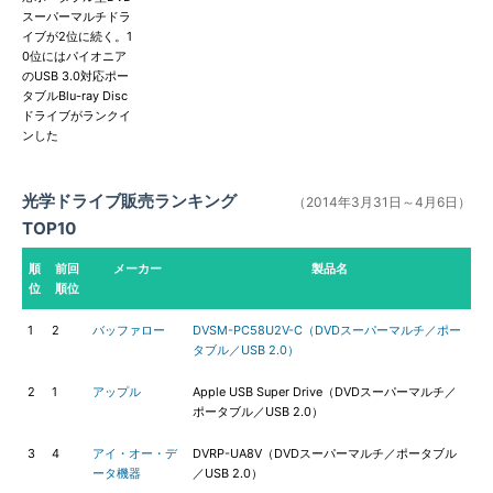
スーパーマルチドラ
イブが2位に続く。1
0位にはパイオニア
のUSB 3.0対応ポー
タブルBlu-ray Disc
ドライブがランクイ
ンした
光学ドライブ販売ランキング
（2014年3月31日～4月6日）
TOP10
順
前回
メーカー
製品名
位
順位
1
2
バッファロー
DVSM-PC58U2V-C（DVDスーパーマルチ／ポー
タブル／USB 2.0）
2
1
アップル
Apple USB Super Drive（DVDスーパーマルチ／
ポータブル／USB 2.0）
3
4
アイ・オー・デ
DVRP-UA8V（DVDスーパーマルチ／ポータブル
ータ機器
／USB 2.0）