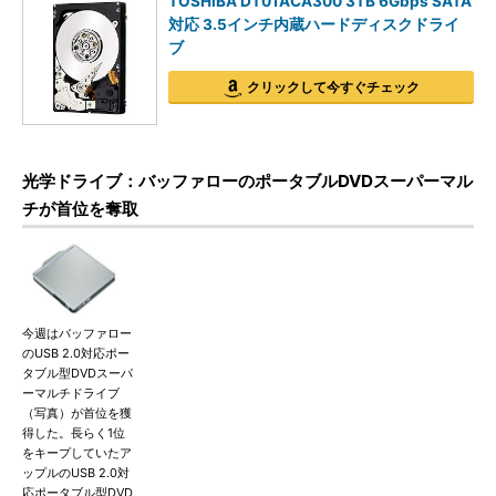
TOSHIBA DT01ACA300 3TB 6Gbps SATA
対応 3.5インチ内蔵ハードディスクドライ
ブ
クリックして今すぐチェック
光学ドライブ：バッファローのポータブルDVDスーパーマル
チが首位を奪取
今週はバッファロー
のUSB 2.0対応ポー
タブル型DVDスーパ
ーマルチドライブ
（写真）が首位を獲
得した。長らく1位
をキープしていたア
ップルのUSB 2.0対
応ポータブル型DVD