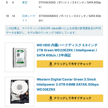
9
4
東芝
DT01ACA300（3Tバイト／3.5インチ／SATA 6Gbp
s）
10
14
日本シーゲ
ST1000DM003（1Tバイト／3.5インチ／SATA 6Gb
イト
ps）
この記事は、マーケティング会社GfK Japan調べによる全国の家電量販店のPOS
データを集計し、モデル別のランキングで紹介しています。
WD HDD 内蔵ハードディスク 3.5インチ
2TB Green WD20EZRX / Intellipower /
SATA 6Gb/s / 2年保証
クリックして今すぐチェック
Western Digital Caviar Green 3.5inch
Intelipower 3.0TB 64MB SATA6.0Gbps
WD30EZRX
クリックして今すぐチェック