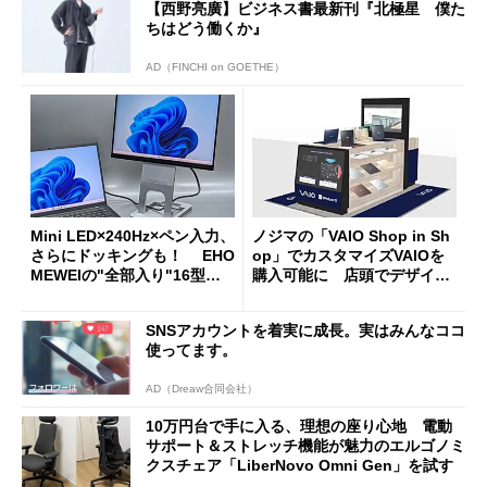
【西野亮廣】ビジネス書最新刊『北極星 僕た
ちはどう働くか』
AD（FINCHI on GOETHE）
Mini LED×240Hz×ペン入力、
ノジマの「VAIO Shop in Sh
さらにドッキングも！ EHO
op」でカスタマイズVAIOを
MEWEIの"全部入り"16型モ
購入可能に 店頭でデザイン
バイルディスプレイ「TM-16
や質感を確認しながら購入可
0PW」徹底レビュー
能
SNSアカウントを着実に成長。実はみんなココ
使ってます。
AD（Dreaw合同会社）
10万円台で手に入る、理想の座り心地 電動
サポート＆ストレッチ機能が魅力のエルゴノミ
クスチェア「LiberNovo Omni Gen」を試す