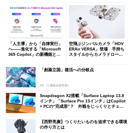
「人主導」から「自律実行」
空飛ぶジンバルカメラ「HOV
へ――進化する「Microsoft
ERAir VERSA」登場 手持ち
365 Copilot」の新機能とエ
スタイルからカメラドローン
ージェントAIの現在地
に合体変形
「創薬立国」復活への分岐点
AD（三菱総合研究所）
Snapdragon X2搭載「Surface Laptop 13.8
インチ」「Surface Pro 13インチ」はCopilot
+ PCの“完成形”？ 外観をじっくりとチェッ
クしてみた
【西野亮廣】つくりたいものを追求できる環境
の作り方とは