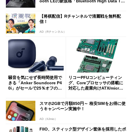
ooth LEの新規格「Bluetooth High Data Thr
oughput」が明...
【将棋配信】Rチャンネルで清麗戦を無料配
信！
AD（Rチャンネル）
騒音を気にせず長時間使用で
リコーPFUコンピューティン
きる「Anker Soundcore P4
グ、Coreプロセッサの搭載に
0i」がセールで25％オフの59
対応した産業向けATX/micro
90円に
ATXマザーボード
スマホ2GBで月額850円～ 格安SIMをお得に使
うキャンペーン実施中！
AD（IIJmio）
FIIO、スティック型デザイン筐体を採用したポ