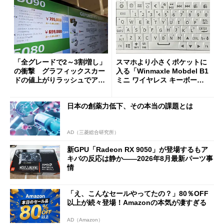
「全グレードで2～3割増し」
スマホより小さくポケットに
の衝撃 グラフィックスカー
入る「Winmaxle Mobdel B1
ドの値上がりラッシュでアキ
ミニ ワイヤレス キーボー
バの購入制限が深刻化
ド」がセールで10％オフの37
94円に
日本の創薬力低下、その本当の課題とは
AD（三菱総合研究所）
新GPU「Radeon RX 9050」が登場するもア
キバの反応は静か――2026年8月最新パーツ事
情
「え、こんなセールやってたの？」80％OFF
以上が続々登場！Amazonの本気が凄すぎる
AD（Amazon）