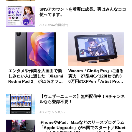
SNSアカウントを着実に成長。実はみんなココ
使ってます。
AD（Dreaw合同会社）
エンタメや作業を大画面で楽
Wacom「Cintiq Pro」に迫る
しみたい人に適した「Xiaomi
実力 27型4K／120Hzで約3
Redmi Pad 2」が11％オフの
0万円のXPPen「Artist Pro 2
2万4980円に
7（Gen 2）」でお絵描きして
分かった魅力と妥協点
【ウェザーニュース】無料配信中！Rチャンネ
ルなら登録不要！
AD（Rチャンネル）
iPhoneやiPad、Macなどのリースプログラム
「Apple Upgrade」が米国でスタート／Bluet