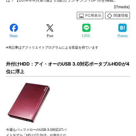
は？【2014年4月第1週】の販売ランキングTOP10を掲載。
[ITmedia]
PC用表示
関連情報
Share
Post
LINE
Hatena
※本記事はアフィリエイトプログラムによる収益を得ています
外付けHDD：アイ・オーのUSB 3.0対応ポータブルHDDが4
位に浮上
今週もバッファローのUSB 3.0対応2Tバ
イトモデル「HD-LC2.0U3」が首位とな