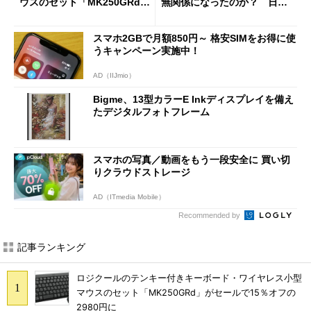
ウスのセット「MK250GRd」
無関係になったのか？ 日本
がセールで15％オフの2980円
法人に聞く
に
スマホ2GBで月額850円～ 格安SIMをお得に使
うキャンペーン実施中！
AD（IIJmio）
Bigme、13型カラーE Inkディスプレイを備え
たデジタルフォトフレーム
スマホの写真／動画をもう一段安全に 買い切
りクラウドストレージ
AD（ITmedia Mobile）
Recommended by
記事ランキング
ロジクールのテンキー付きキーボード・ワイヤレス小型
マウスのセット「MK250GRd」がセールで15％オフの
2980円に