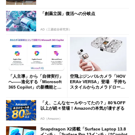
「創薬立国」復活への分岐点
AD（三菱総合研究所）
「人主導」から「自律実行」
空飛ぶジンバルカメラ「HOV
へ――進化する「Microsoft
ERAir VERSA」登場 手持ち
365 Copilot」の新機能とエ
スタイルからカメラドローン
ージェントAIの現在地
に合体変形
「え、こんなセールやってたの？」80％OFF
以上が続々登場！Amazonの本気が凄すぎる
AD（Amazon）
Snapdragon X2搭載「Surface Laptop 13.8
インチ」「Surface Pro 13インチ」はCopilot