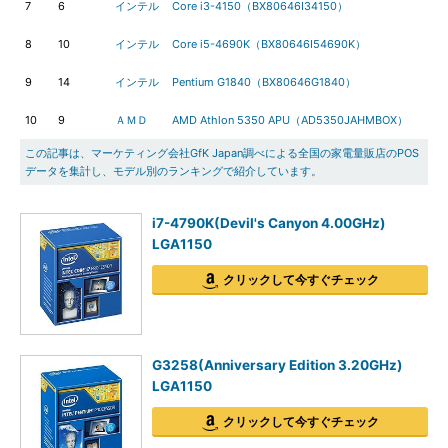
7
6
インテル
Core i3-4150（BX80646I34150）
8
10
インテル
Core i5-4690K（BX80646I54690K）
9
14
インテル
Pentium G1840（BX80646G1840）
10
9
ＡＭＤ
AMD Athlon 5350 APU（AD5350JAHMBOX）
この記事は、マーケティング会社GfK Japan調べによる全国の家電量販店のPOS
データを集計し、モデル別のランキングで紹介しています。
i7-4790K(Devil's Canyon 4.00GHz)
LGA1150
クリックして今すぐチェック
G3258(Anniversary Edition 3.20GHz)
LGA1150
クリックして今すぐチェック