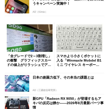
うキャンペーン実施中！
AD（IIJmio）
「全グレードで2～3割増し」
スマホより小さくポケットに
の衝撃 グラフィックスカー
入る「Winmaxle Mobdel B1
ドの値上がりラッシュでアキ
ミニ ワイヤレス キーボー
バの購入制限が深刻化
ド」がセールで10％オフの37
94円に
日本の創薬力低下、その本当の課題とは
AD（三菱総合研究所）
新GPU「Radeon RX 9050」が登場するもア
キバの反応は静か――2026年8月最新パーツ事
情