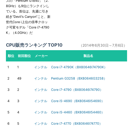
ズの「Pentium G1840」（2.
8GHz）も9位にランクインし
ている。首位は、先週に引き
続き“Devil's Canyon”こと、新
世代Core i上位の倍率クロッ
ク可変モデル「Core i7-4790
K」（4.0GHz）だ
CPU販売ランキング TOP10
（2014年6月30日～7月6日）
順位
前回順位
メーカー
製品名
1
1
インテル
Core i7-4790K（BX80646I74790K）
2
49
インテル
Pentium G3258（BX80646G3258）
3
2
インテル
Core i7-4790（BX80646I74790）
4
3
インテル
Core i5-4690（BX80646I54690）
5
4
インテル
Core i5-4460（BX80646I54460）
6
5
インテル
Core i7-4770（BX80646I74770）