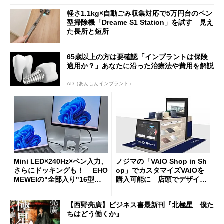
軽さ1.1kg×自動ごみ収集対応で5万円台のペン
型掃除機「Dreame S1 Station」を試す 見え
た長所と短所
65歳以上の方は要確認「インプラントは保険
適用か？」あなたに沿った治療法や費用を解説
AD（あんしんインプラント）
Mini LED×240Hz×ペン入力、
ノジマの「VAIO Shop in Sh
さらにドッキングも！ EHO
op」でカスタマイズVAIOを
MEWEIの"全部入り"16型モ
購入可能に 店頭でデザイン
バイルディスプレイ「TM-16
や質感を確認しながら購入可
0PW」徹底レビュー
能
【西野亮廣】ビジネス書最新刊『北極星 僕た
ちはどう働くか』