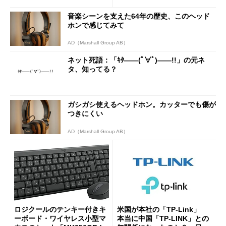
7円に
音楽シーンを支えた64年の歴史、このヘッド
ホンで感じてみて
AD（Marshall Group AB）
ネット死語：「ｷﾀ――(ﾟ∀ﾟ)――!!」の元ネ
タ、知ってる？
ガシガシ使えるヘッドホン。カッターでも傷が
つきにくい
AD（Marshall Group AB）
ロジクールのテンキー付きキ
米国が本社の「TP-Link」
ーボード・ワイヤレス小型マ
本当に中国「TP-LINK」との