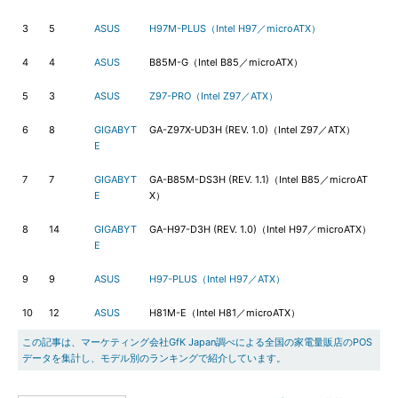
3
5
ASUS
H97M-PLUS（Intel H97／microATX）
4
4
ASUS
B85M-G（Intel B85／microATX）
5
3
ASUS
Z97-PRO（Intel Z97／ATX）
6
8
GIGABYT
GA-Z97X-UD3H (REV. 1.0)（Intel Z97／ATX）
E
7
7
GIGABYT
GA-B85M-DS3H (REV. 1.1)（Intel B85／microAT
E
X）
8
14
GIGABYT
GA-H97-D3H (REV. 1.0)（Intel H97／microATX）
E
9
9
ASUS
H97-PLUS（Intel H97／ATX）
10
12
ASUS
H81M-E（Intel H81／microATX）
この記事は、マーケティング会社GfK Japan調べによる全国の家電量販店のPOS
データを集計し、モデル別のランキングで紹介しています。