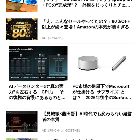
+ PCの“完成形”？ 外観をじっくりとチェッ
クしてみた
「え、こんなセールやってたの？」80％OFF
以上が続々登場！Amazonの本気が凄すぎる
AD（Amazon）
AIデータセンターの“真の実
PC市場の逆風下でMicrosoft
力”を左右する「CPU」 そ
が仕掛ける“サプライズ”と
の復権の背景にあるものと
は？ 2026年後半のSurface
は？
新製品を予想する
【見城徹×藤田晋】AI時代でも変わらない経営
者の本質
AD（FINCHI on GOETHE）