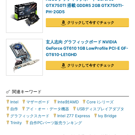
GTX750TI 搭載 GDDR5 2GB GTX750TI-
PH-2GD5
クリックして今すぐチェック
玄人志向 グラフィックボード NVIDIA
GeForce GT610 1GB LowProfile PCI-E GF-
GT610-LE1GHD
クリックして今すぐチェック
関連キーワード
Intel
|
マザーボード
|
Intel対AMD
|
Core iシリーズ
|
自作
|
アイ・オー・データ機器
|
USBディスプレイアダプタ
|
グラフィックスカード
|
Intel Z77 Express
|
Ivy Bridge
|
Trinity
|
自作PCパーツ販売ランキング