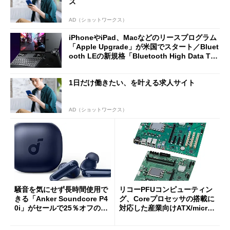
ス
AD（ショットワークス）
iPhoneやiPad、Macなどのリースプログラム
「Apple Upgrade」が米国でスタート／Bluet
ooth LEの新規格「Bluetooth High Data Thr
oughput」が明...
1日だけ働きたい、を叶える求人サイト
AD（ショットワークス）
騒音を気にせず長時間使用で
リコーPFUコンピューティン
きる「Anker Soundcore P4
グ、Coreプロセッサの搭載に
0i」がセールで25％オフの59
対応した産業向けATX/micro
90円に
ATXマザーボード