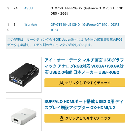
9
24
ASUS
GTX750TI-PH-2GD5（GeForce GTX 750 Ti／GD
DR5・2GB）
1
8
玄人志向
GF-GT610-LE1GHD（GeForce GT 610／DDR3・
0
1GB）
この記事は、マーケティング会社GfK Japan調べによる全国の家電量販店のPOS
データを集計し、モデル別のランキングで紹介しています。
アイ・オー・データ マルチ画面 USBグラフ
ィック アナログRGB対応 WXGA+/SXGA対
応 USB2.0接続 日本メーカー USB-RGB2
クリックして今すぐチェック
BUFFALO HDMIポート搭載 USB2.0用 ディ
スプレイ増設アダプター GX-HDMI/U2
クリックして今すぐチェック