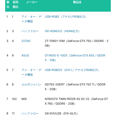
順
前回
メーカー
製品名
位
順位
1
1
アイ・オー・デ
USB-RGB2（アナログRGB出力）
ータ機器
2
3
バッファロー
GX-HDMI/U2（HDMI出力）
3
4
ZOTAC
ZT-70601-10M（GeForce GTX 750／GDDR5・2
GB）
4
9
ASUS
GTX650-E-1GD5（GeForce GTX 650／GDDR
5・1GB）
5
7
アイ・オー・デ
USB-RGB/D2（DVI-I／アナログRGB出力）
ータ機器
6
6
エルザジャパン
GD750-2GERT（GeForce GTX 750 Ti／GDDR
5・2GB）
7
102
MSI
N760GTX TWIN FROZR 4S OC V2（GeForce GT
X 760／GDDR5・2GB）
8
11
バッファロー
GX-DVI/U2B（DVI-I出力）