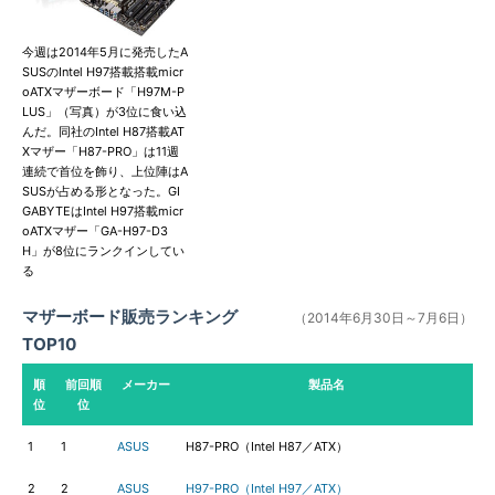
今週は2014年5月に発売したA
SUSのIntel H97搭載搭載micr
oATXマザーボード「H97M-P
LUS」（写真）が3位に食い込
んだ。同社のIntel H87搭載AT
Xマザー「H87-PRO」は11週
連続で首位を飾り、上位陣はA
SUSが占める形となった。GI
GABYTEはIntel H97搭載micr
oATXマザー「GA-H97-D3
H」が8位にランクインしてい
る
マザーボード販売ランキング
（2014年6月30日～7月6日）
TOP10
順
前回順
メーカー
製品名
位
位
1
1
ASUS
H87-PRO（Intel H87／ATX）
2
2
ASUS
H97-PRO（Intel H97／ATX）