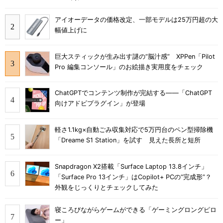
アイオーデータの価格改定、一部モデルは25万円超の大
幅値上げに
巨大スティックが生み出す謎の“脳汁感” XPPen「Pilot
Pro 編集コンソール」のお絵描き実用度をチェック
ChatGPTでコンテンツ制作が完結する――「ChatGPT
向けアドビプラグイン」が登場
軽さ1.1kg×自動ごみ収集対応で5万円台のペン型掃除機
「Dreame S1 Station」を試す 見えた長所と短所
Snapdragon X2搭載「Surface Laptop 13.8インチ」
「Surface Pro 13インチ」はCopilot+ PCの“完成形”？
外観をじっくりとチェックしてみた
寝ころびながらゲームができる「ゲーミングロングピロ
ー」