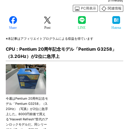
[ITmedia]
PC用表示
関連情報
Share
Post
LINE
Hatena
※本記事はアフィリエイトプログラムによる収益を得ています
CPU：Pentium 20周年記念モデル「Pentium G3258」
（3.2GHz）が2位に急浮上
今週はPentium 20周年記念モ
デル「Pentium G3258」（3.
2GHz）（写真）が2位に急浮
上した。8000円前後で買え
る“Haswell Refresh”世代のア
ンロックモデルだ。同シリー