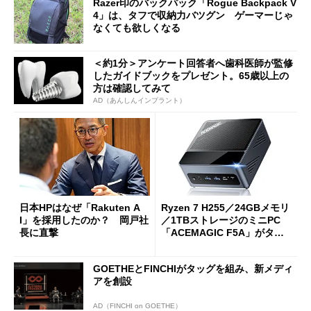
Razer印のバックパック「Rogue Backpack V
4」は、タフで収納力バツグン ゲーマーじゃ
なくても欲しくなる
＜約1分＞アンケート回答者へ歯科医師が監修
したガイドブックをプレゼント。65歳以上の
方は確認してみて
AD（あんしんインプラント）
日本HPはなぜ「Rakuten A
Ryzen 7 H255／24GBメモリ
I」を採用したのか？ 岡戸社
／1TBストレージのミニPC
長に直撃
「ACEMAGIC F5A」がタイ
ムセールで41％オフの10万69
98円に
GOETHEとFINCHIがタッグを組み、新メディ
アを創設
AD（FINCHI on GOETHE）