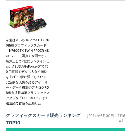
今週はMSIのGeForce GTX 76
0搭載グラフィックスカード
「N760GTX TWIN FROZR 4S
OC V2」（写真）が圏外から
急浮上して7位にランクインし
た。ASUSのGeForce GTX 75
0 Ti搭載モデルも大きく順位
を上げて9位に浮上している。
安定的な人気を誇るアイ・オ
ー・データ機器のアナログRG
B出力搭載USBグラフィックス
アダプタ「USB-RGB2」は9
週連続で首位を記録した
グラフィックスカード販売ランキング
（2014年6月30日～7月6
日）
TOP10