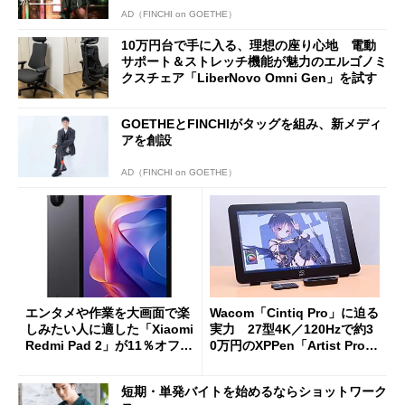
AD（FINCHI on GOETHE）
10万円台で手に入る、理想の座り心地 電動
サポート＆ストレッチ機能が魅力のエルゴノミ
クスチェア「LiberNovo Omni Gen」を試す
GOETHEとFINCHIがタッグを組み、新メディ
アを創設
AD（FINCHI on GOETHE）
エンタメや作業を大画面で楽
Wacom「Cintiq Pro」に迫る
しみたい人に適した「Xiaomi
実力 27型4K／120Hzで約3
Redmi Pad 2」が11％オフの
0万円のXPPen「Artist Pro 2
2万4980円に
7（Gen 2）」でお絵描きして
分かった魅力と妥協点
短期・単発バイトを始めるならショットワーク