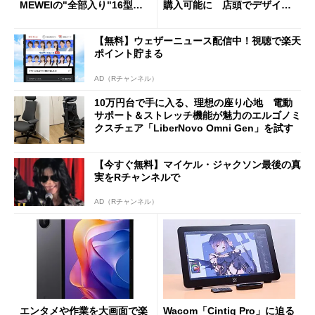
MEWEIの"全部入り"16型モ
購入可能に 店頭でデザイン
バイルディスプレイ「TM-16
や質感を確認しながら購入可
0PW」徹底レビュー
能
【無料】ウェザーニュース配信中！視聴で楽天
ポイント貯まる
AD（Rチャンネル）
10万円台で手に入る、理想の座り心地 電動
サポート＆ストレッチ機能が魅力のエルゴノミ
クスチェア「LiberNovo Omni Gen」を試す
【今すぐ無料】マイケル・ジャクソン最後の真
実をRチャンネルで
AD（Rチャンネル）
エンタメや作業を大画面で楽
Wacom「Cintiq Pro」に迫る