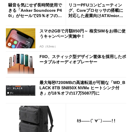
騒音を気にせず長時間使用で
リコーPFUコンピューティン
きる「Anker Soundcore P4
グ、Coreプロセッサの搭載に
0i」がセールで25％オフの59
対応した産業向けATX/micro
90円に
ATXマザーボード
スマホ2GBで月額850円～ 格安SIMをお得に使
うキャンペーン実施中！
AD（IIJmio）
FIIO、スティック型デザイン筐体を採用したポ
ータブルオーディオプレーヤー
最大毎秒7200MBの高速転送が可能な「WD_B
LACK 8TB SN850X NVMe ヒートシンク付
き」が18％オフの17万5087円に