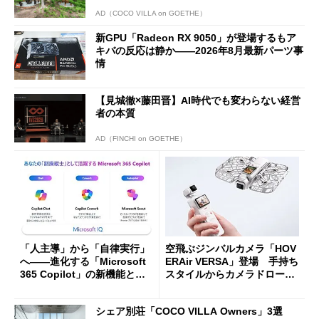
AD（COCO VILLA on GOETHE）
新GPU「Radeon RX 9050」が登場するもア
キバの反応は静か――2026年8月最新パーツ事
情
【見城徹×藤田晋】AI時代でも変わらない経営
者の本質
AD（FINCHI on GOETHE）
「人主導」から「自律実行」
空飛ぶジンバルカメラ「HOV
へ――進化する「Microsoft
ERAir VERSA」登場 手持ち
365 Copilot」の新機能とエ
スタイルからカメラドローン
ージェントAIの現在地
に合体変形
シェア別荘「COCO VILLA Owners」3選