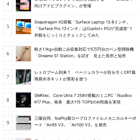
向けアドビプラグイン」が登場
Snapdragon X2搭載「Surface Laptop 13.8インチ」
「Surface Pro 13インチ」はCopilot+ PCの“完成形”？
外観をじっくりとチェックしてみた
軽さ1.1kg×自動ごみ収集対応で5万円台のペン型掃除機
「Dreame S1 Station」を試す 見えた長所と短所
レトロブーム到来？ ベージュカラーが目を引くCRT風
簡易水冷キットが異彩を放つ
GMKtec、Core Ultra 7 258V搭載のミニPC「NucBox
K17 Plus」発表 最大115 TOPSのAI性能を実現
三陽合同、NuPhy製ロープロファイルメカニカルキーボ
ード「Air65 V3」「Air100 V3」を発売