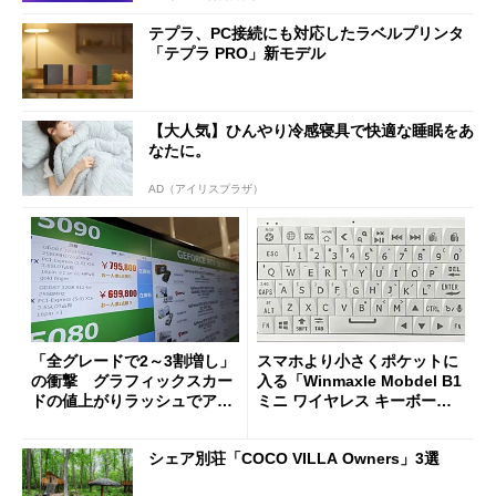
テプラ、PC接続にも対応したラベルプリンタ
「テプラ PRO」新モデル
【大人気】ひんやり冷感寝具で快適な睡眠をあ
なたに。
AD（アイリスプラザ）
「全グレードで2～3割増し」
スマホより小さくポケットに
の衝撃 グラフィックスカー
入る「Winmaxle Mobdel B1
ドの値上がりラッシュでアキ
ミニ ワイヤレス キーボー
バの購入制限が深刻化
ド」がセールで10％オフの37
94円に
シェア別荘「COCO VILLA Owners」3選