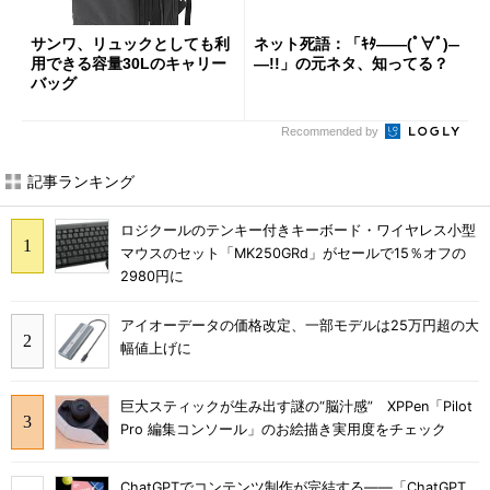
サンワ、リュックとしても利
ネット死語：「ｷﾀ――(ﾟ∀ﾟ)―
用できる容量30Lのキャリー
―!!」の元ネタ、知ってる？
バッグ
Recommended by
記事ランキング
ロジクールのテンキー付きキーボード・ワイヤレス小型
マウスのセット「MK250GRd」がセールで15％オフの
2980円に
アイオーデータの価格改定、一部モデルは25万円超の大
幅値上げに
巨大スティックが生み出す謎の“脳汁感” XPPen「Pilot
Pro 編集コンソール」のお絵描き実用度をチェック
ChatGPTでコンテンツ制作が完結する――「ChatGPT