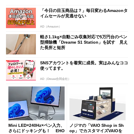
ムセールで41％オフの10万69
98円に
「今日の目玉商品は？」毎日変わるAmazonタ
イムセールが見逃せない
AD（Amazon）
軽さ1.1kg×自動ごみ収集対応で5万円台のペン
型掃除機「Dreame S1 Station」を試す 見え
た長所と短所
SNSアカウントを着実に成長。実はみんなココ
使ってます。
AD（Dreaw合同会社）
Mini LED×240Hz×ペン入力、
ノジマの「VAIO Shop in Sh
さらにドッキングも！ EHO
op」でカスタマイズVAIOを