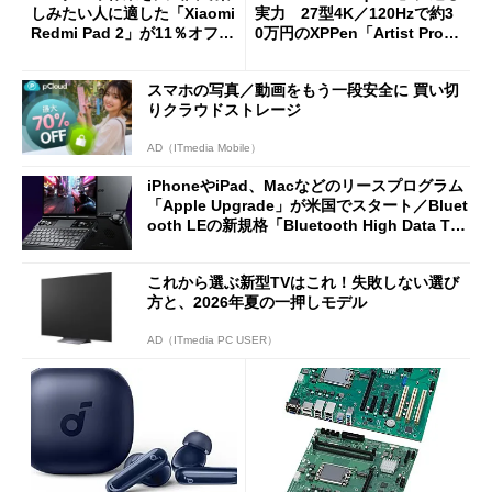
しみたい人に適した「Xiaomi
実力 27型4K／120Hzで約3
Redmi Pad 2」が11％オフの
0万円のXPPen「Artist Pro 2
2万4980円に
7（Gen 2）」でお絵描きして
分かった魅力と妥協点
スマホの写真／動画をもう一段安全に 買い切
りクラウドストレージ
AD（ITmedia Mobile）
iPhoneやiPad、Macなどのリースプログラム
「Apple Upgrade」が米国でスタート／Bluet
ooth LEの新規格「Bluetooth High Data Thr
oughput」が明...
これから選ぶ新型TVはこれ！失敗しない選び
方と、2026年夏の一押しモデル
AD（ITmedia PC USER）