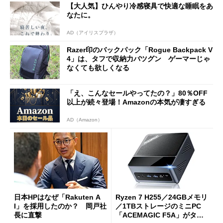
【大人気】ひんやり冷感寝具で快適な睡眠をあ
なたに。
AD（アイリスプラザ）
Razer印のバックパック「Rogue Backpack V
4」は、タフで収納力バツグン ゲーマーじゃ
なくても欲しくなる
「え、こんなセールやってたの？」80％OFF
以上が続々登場！Amazonの本気が凄すぎる
AD（Amazon）
日本HPはなぜ「Rakuten A
Ryzen 7 H255／24GBメモリ
I」を採用したのか？ 岡戸社
／1TBストレージのミニPC
長に直撃
「ACEMAGIC F5A」がタイ