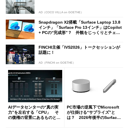
AD（COCO VILLA on GOETHE）
Snapdragon X2搭載「Surface Laptop 13.8
インチ」「Surface Pro 13インチ」はCopilot
+ PCの“完成形”？ 外観をじっくりとチェッ
クしてみた
FINCHI主催「IVS2026」トークセッションが
話題に！
AD（FINCHI on GOETHE）
AIデータセンターの“真の実
PC市場の逆風下でMicrosoft
力”を左右する「CPU」 そ
が仕掛ける“サプライズ”と
の復権の背景にあるものと
は？ 2026年後半のSurface
は？
新製品を予想する