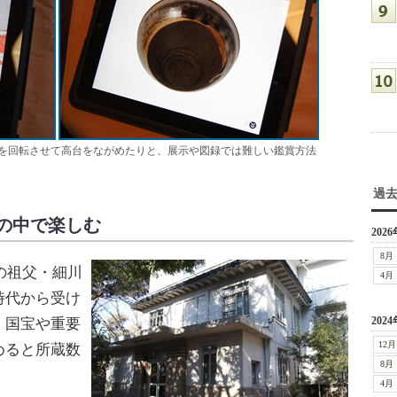
を回転させて高台をながめたりと、展示や図録では難しい鑑賞方法
過
の中で楽しむ
2026
8月
の祖父・細川
4月
時代から受け
2024
。国宝や重要
12月
めると所蔵数
8月
4月