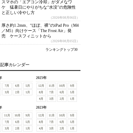
スマホの「エアコン冷却」がダメなワ
ケ 猛暑日にやりがちな“水没”の危険性
と正しい冷やし方
（2026年08月06日）
厚さ約1.2mm、“ほぼ、裸”のiPad Pro（M4
／M5）向けケース「The Frost Air」発
売 ケースフィニットから
（2026年08月05日）
ランキングトップ30
去記事カレンダー
年
2025年
7月
6月
5月
12月
11月
10月
9月
3月
2月
1月
8月
7月
6月
5月
4月
3月
2月
1月
年
2023年
11月
10月
9月
12月
11月
10月
9月
7月
6月
5月
8月
7月
6月
5月
3月
2月
1月
4月
3月
2月
1月