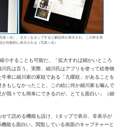
写真＝左）。ボタンをタップすると解説枠が表示され、この枠を表
説が自動的に表示される（写真＝右）
縮小することも可能だ。「拡大すれば細かいところ
細川氏は言う。実際、細川氏はアプリを使って絵巻物
た牛車に細川家の家紋である「九曜紋」があることを
付きもしなかったこと。この絵に何か細川家も噛んで
見が我々でも簡単にできるのが、とても面白い」（細
せて読める機能も設け、1タップで表示、非表示が
の連係機能も面白い。閲覧している画面のキャプチャーと