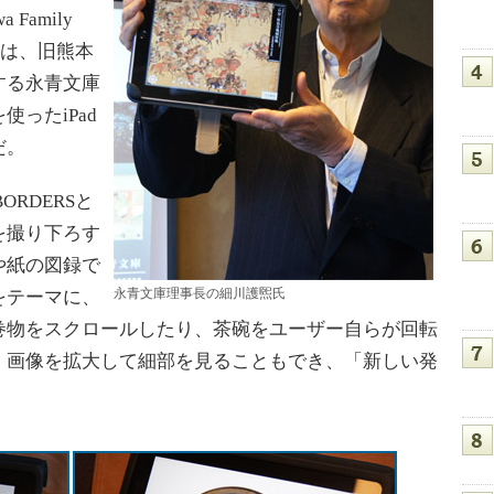
Family
アプリは、旧熊本
する永青文庫
ったiPad
だ。
ORDERSと
を撮り下ろす
や紙の図録で
永青文庫理事長の細川護煕氏
をテーマに、
巻物をスクロールしたり、茶碗をユーザー自らが回転
。画像を拡大して細部を見ることもでき、「新しい発