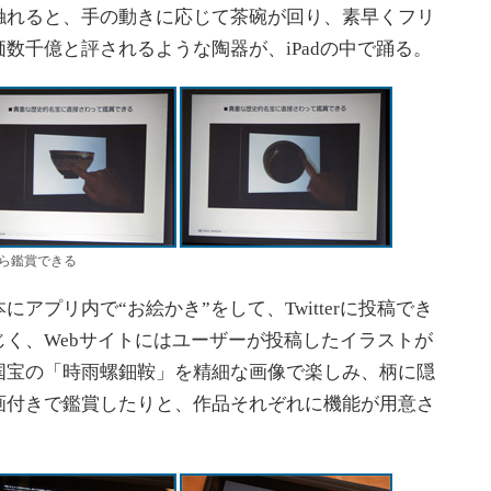
触れると、手の動きに応じて茶碗が回り、素早くフリ
数千億と評されるような陶器が、iPadの中で踊る。
ら鑑賞できる
プリ内で“お絵かき”をして、Twitterに投稿でき
く、Webサイトにはユーザーが投稿したイラストが
国宝の「時雨螺鈿鞍」を精細な画像で楽しみ、柄に隠
画付きで鑑賞したりと、作品それぞれに機能が用意さ