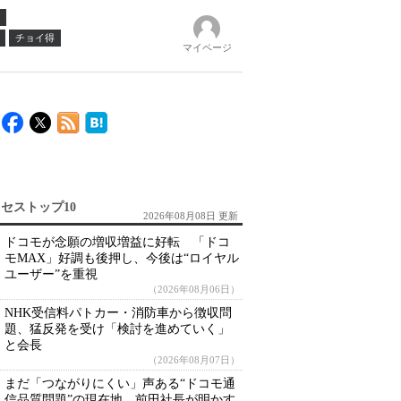
チョイ得
マイページ
セストップ10
2026年08月08日 更新
ドコモが念願の増収増益に好転 「ドコ
モMAX」好調も後押し、今後は“ロイヤル
ユーザー”を重視
（2026年08月06日）
NHK受信料パトカー・消防車から徴収問
題、猛反発を受け「検討を進めていく」
と会長
（2026年08月07日）
まだ「つながりにくい」声ある“ドコモ通
信品質問題”の現在地 前田社長が明かす