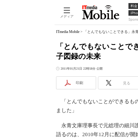
料金
iPho
メディア
Spon
ITmedia Mobile
>
「とんでもないことできる」永青
「とんでもないことでき
子図録の未来
2011年01月21日 22時58分 公開
印刷
見る
「とんでもないことができるも
ました」
永青文庫理事長で元総理の細川
語るのは、2010年12月に配信が開始