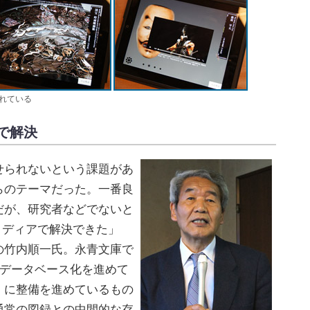
れている
で解決
られないという課題があ
らのテーマだった。一番良
だが、研究者などでないと
いメディアで解決できた」
の竹内順一氏。永青文庫で
のデータベース化を進めて
」に整備を進めているもの
通常の図録との中間的な存