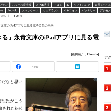
プラン
スマホお得情報
スマホ決済
ドコモ
ソフトバンク
楽天モバイル
au
スマホケース
ウェアラブル
イヤフォン
バッテリー
デジモノ
ne
Android
sored ｜
IIJmio
文庫のiPadアプリに見る電子図録の未来
る」永青文庫のiPadアプリに見る電
[山田祐介，
ITmedia
]
アク
Share
のだなと思い
護煕氏がこう
されたiPad