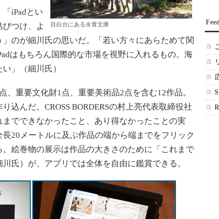
iPadとい
Fee
目白台にある永青文庫
結びつけ、よ
う」のが細川氏の思いだ。「若い方々にあらためて関
Padはもちろん国際的な市場を視野に入れるもの。海
たい」（細川氏）
、重要文化財1点、重要美術品2点を含む12作品。
込んだ。CROSS BORDERSの村上亮代表取締役社
れまでできなかったこと、あり得なかったことの実
長20メートルに及ぶ作品の端から端までをフリック
る。絵巻物の展示は作品の大きさのために「これまで
細川氏）が、アプリでは全体を自由に鑑賞できる。