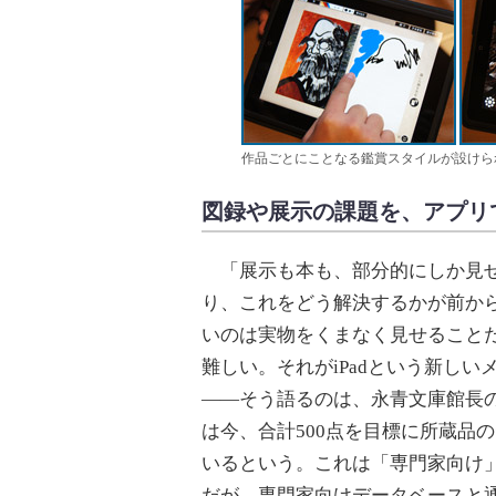
作品ごとにことなる鑑賞スタイルが設けら
図録や展示の課題を、アプリ
「展示も本も、部分的にしか見せ
り、これをどう解決するかが前か
いのは実物をくまなく見せること
難しい。それがiPadという新し
――そう語るのは、永青文庫館長
は今、合計500点を目標に所蔵品
いるという。これは「専門家向け
だが、専門家向けデータベースと