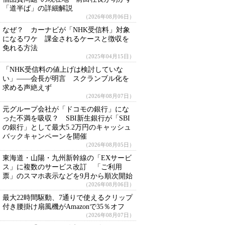
「道半ば」の詳細解説
（2026年08月06日）
なぜ？ カーナビが「NHK受信料」対象
になるワケ 課金されるケースと徴収を
免れる方法
（2025年04月15日）
「NHK受信料の値上げは検討していな
い」――会長が明言 スクランブル化を
求める声絶えず
（2026年08月07日）
元グループ会社が「ドコモの銀行」にな
った不満を吸収？ SBI新生銀行が「SBI
の銀行」として最大5.2万円のキャッシュ
バックキャンペーンを開催
（2026年08月05日）
東海道・山陽・九州新幹線の「EXサービ
ス」に複数のサービス改訂 「ご利用
票」のスマホ表示などを9月から順次開始
（2026年08月06日）
最大22時間駆動、7通りで使えるクリップ
付き腰掛け扇風機がAmazonで35％オフ
（2026年08月07日）