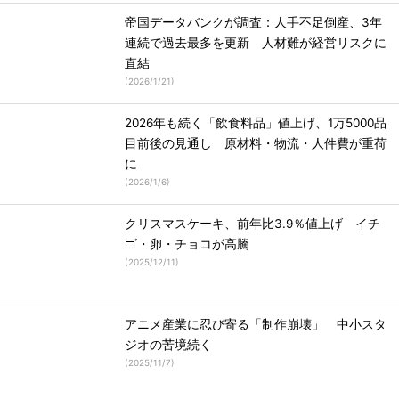
帝国データバンクが調査：人手不足倒産、3年
連続で過去最多を更新 人材難が経営リスクに
直結
(
2026/1/21
)
2026年も続く「飲食料品」値上げ、1万5000品
目前後の見通し 原材料・物流・人件費が重荷
に
(
2026/1/6
)
クリスマスケーキ、前年比3.9％値上げ イチ
ゴ・卵・チョコが高騰
(
2025/12/11
)
アニメ産業に忍び寄る「制作崩壊」 中小スタ
ジオの苦境続く
(
2025/11/7
)