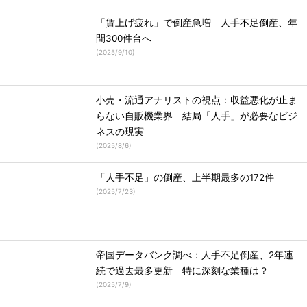
「賃上げ疲れ」で倒産急増 人手不足倒産、年
間300件台へ
(
2025/9/10
)
小売・流通アナリストの視点：収益悪化が止ま
らない自販機業界 結局「人手」が必要なビジ
ネスの現実
(
2025/8/6
)
「人手不足」の倒産、上半期最多の172件
(
2025/7/23
)
帝国データバンク調べ：人手不足倒産、2年連
続で過去最多更新 特に深刻な業種は？
(
2025/7/9
)