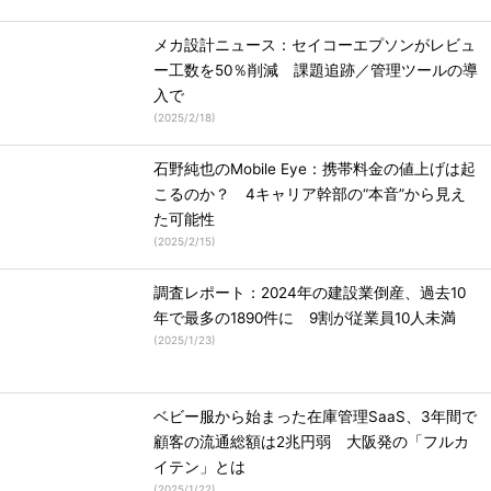
メカ設計ニュース：セイコーエプソンがレビュ
ー工数を50％削減 課題追跡／管理ツールの導
入で
(
2025/2/18
)
石野純也のMobile Eye：携帯料金の値上げは起
こるのか？ 4キャリア幹部の“本音”から見え
た可能性
(
2025/2/15
)
調査レポート：2024年の建設業倒産、過去10
年で最多の1890件に 9割が従業員10人未満
(
2025/1/23
)
ベビー服から始まった在庫管理SaaS、3年間で
顧客の流通総額は2兆円弱 大阪発の「フルカ
イテン」とは
(
2025/1/22
)