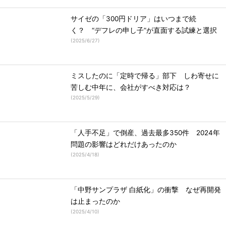
サイゼの「300円ドリア」はいつまで続
く？ “デフレの申し子”が直面する試練と選択
(
2025/6/27
)
ミスしたのに「定時で帰る」部下 しわ寄せに
苦しむ中年に、会社がすべき対応は？
(
2025/5/29
)
「人手不足」で倒産、過去最多350件 2024年
問題の影響はどれだけあったのか
(
2025/4/18
)
「中野サンプラザ 白紙化」の衝撃 なぜ再開発
は止まったのか
(
2025/4/10
)