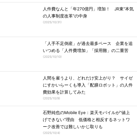
人件費なんと「年270億円」増加！ JR東“本気
の人事制度改革”の中身
(
2025/10/31
)
「人手不足倒産」が過去最多ペース 企業を追
いつめる「人件費増加」「採用難」の二重苦
(
2025/10/10
)
人間を雇うより、どれだけ安上がり？ サイゼ
にすかいらーくも導入「配膳ロボット」の人件
費効果を計算してみた
(
2025/10/9
)
石野純也のMobile Eye：楽天モバイルが“値上
げできない”理由 低価格と相反するネットワ
ーク改善では難しいかじ取りも
(
2025/10/4
)