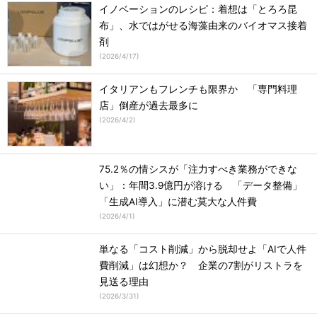
イノベーションのレシピ：着想は「とろろ昆
布」、水ではがせる海藻由来のバイオマス接着
剤
(
2026/4/17
)
イタリアンもフレンチも限界か 「専門料理
店」倒産が過去最多に
(
2026/4/2
)
75.2％の情シスが「注力すべき業務ができな
い」：年間3.9億円が溶ける 「データ整備」
「生成AI導入」に潜む莫大な人件費
(
2026/4/1
)
単なる「コスト削減」から脱却せよ「AIで人件
費削減」は幻想か？ 企業の7割がリストラを
見送る理由
(
2026/3/31
)