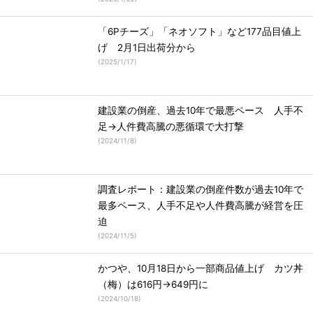
「6Pチーズ」「ネオソフト」など177品目値上
げ 2月1日出荷分から
(
2025/1/17
)
建設業の倒産、過去10年で最悪ペース 人手不
足→人件費高騰の悪循環で大打撃
(
2024/11/8
)
調査レポート：建設業の倒産件数が過去10年で
最多ペース、人手不足や人件費高騰が経営を圧
迫
(
2024/11/5
)
かつや、10月18日から一部商品値上げ カツ丼
（梅）は616円→649円に
(
2024/10/18
)