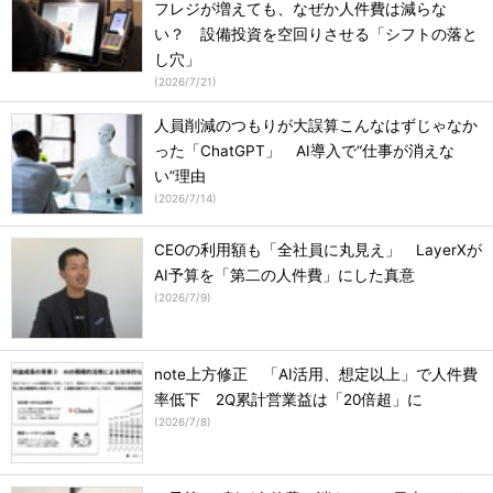
フレジが増えても、なぜか人件費は減らな
い？ 設備投資を空回りさせる「シフトの落と
し穴」
(
2026/7/21
)
人員削減のつもりが大誤算こんなはずじゃなか
った「ChatGPT」 AI導入で“仕事が消えな
い”理由
(
2026/7/14
)
CEOの利用額も「全社員に丸見え」 LayerXが
AI予算を「第二の人件費」にした真意
(
2026/7/9
)
note上方修正 「AI活用、想定以上」で人件費
率低下 2Q累計営業益は「20倍超」に
(
2026/7/8
)