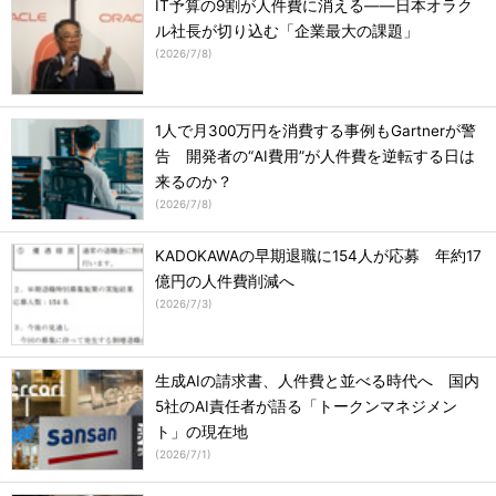
IT予算の9割が人件費に消える――日本オラク
ル社長が切り込む「企業最大の課題」
(
2026/7/8
)
1人で月300万円を消費する事例もGartnerが警
告 開発者の“AI費用”が人件費を逆転する日は
来るのか？
(
2026/7/8
)
KADOKAWAの早期退職に154人が応募 年約17
億円の人件費削減へ
(
2026/7/3
)
生成AIの請求書、人件費と並べる時代へ 国内
5社のAI責任者が語る「トークンマネジメン
ト」の現在地
(
2026/7/1
)