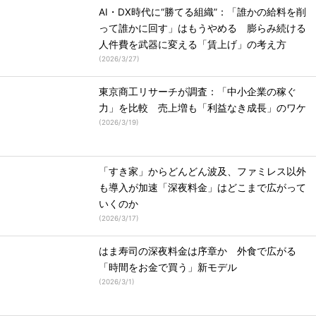
AI・DX時代に“勝てる組織”：「誰かの給料を削
って誰かに回す」はもうやめる 膨らみ続ける
人件費を武器に変える「賃上げ」の考え方
(
2026/3/27
)
東京商工リサーチが調査：「中小企業の稼ぐ
力」を比較 売上増も「利益なき成長」のワケ
(
2026/3/19
)
「すき家」からどんどん波及、ファミレス以外
も導入が加速「深夜料金」はどこまで広がって
いくのか
(
2026/3/17
)
はま寿司の深夜料金は序章か 外食で広がる
「時間をお金で買う」新モデル
(
2026/3/1
)