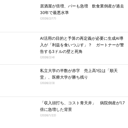
居酒屋が倍増、バーも急増 飲食業倒産が過去
30年で最悪水準
(
2026/2/17
)
AI活用の目的と予算の再定義が必要に生成AI導
入が「利益を食いつぶす」？ ガートナーが警
告する3ドルの壁と死角
(
2026/2/4
)
私立大学の半数が赤字 売上高1位は「順天
堂」、医療大学が勝ち残り
(
2026/2/3
)
「収入頭打ち、コスト青天井」 病院倒産が1.7
倍に急増した背景
(
2026/1/22
)