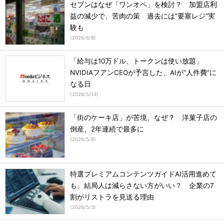
セブンはなぜ「ワンオペ」を検討？ 加盟店利
益の減少で、苦肉の策 過去には“要塞レジ”実
験も
(
2026/6/8
)
「給与は10万ドル、トークンは使い放題」
NVIDIAフアンCEOが予言した、AIが“人件費”に
なる日
(
2026/5/14
)
「街のケーキ店」が苦境、なぜ？ 洋菓子店の
倒産、2年連続で最多に
(
2026/5/8
)
特選プレミアムコンテンツガイドAI活用進めて
も、結局人は減らさない方がいい？ 企業の7
割がリストラを見送る理由
(
2026/5/3
)