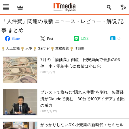
「人件費」関連の最新 ニュース・レビュー・解説 記
事 まとめ
Share
Post
LINE
人工知能
人事
Gartner
業務改善
IT戦略
7月の「物価高」倒産、円安局面で最多の93
件 小・零細中心に負債は小口化
(
2026/8/7
)
ブレストで膨らむ“隠れ人件費”を削れ 矢野経
済がClaudeで挑む「30分で100アイデア」創出
の威力
(
2026/7/22
)
がっかりしないDX 小売業の新時代：セミセル