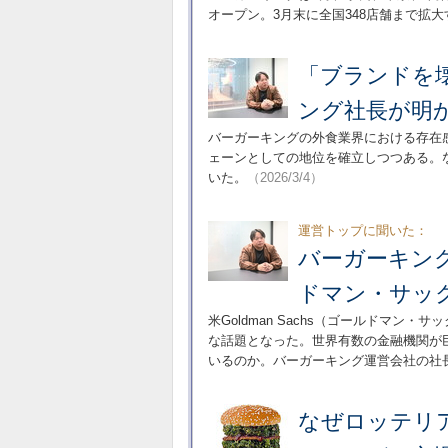
オープン。3月末に全国348店舗まで拡大
「ブランドを
ング社長が明
バーガーキングの外食業界における存在
ェーンとしての地位を確立しつつある。
いた。
（2026/3/4）
運営トップに聞いた：
バーガーキング
ドマン・サッ
米Goldman Sachs（ゴールドマ
な話題となった。世界有数の金融機関が
いるのか。バーガーキング運営会社の社
なぜロッテリ