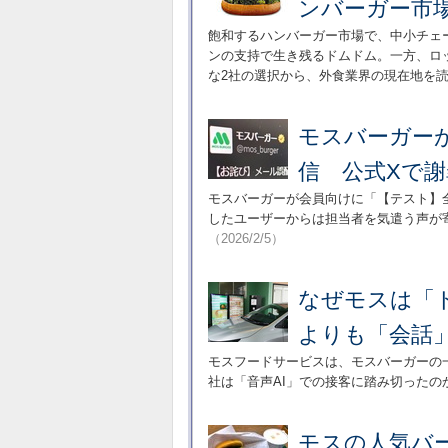
ンバーガー市
飽和するハンバーガー市場で、中小チェ
ンの支持で生き残るドムドム。一方、ロ
な2社の選択から、外食業界の現在地を
モスバーガー
信 公式Xで
モスバーガーが会員向けに「【テスト】
したユーザーからは担当者を気遣う声が
（2026/2/5）
なぜモスは「
よりも「会話
モスフードサービスは、モスバーガーの
社は「音声AI」での接客に踏み切ったの
モスの人気バ