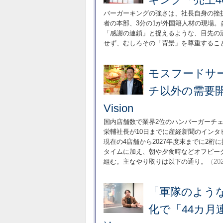
バーガーキングの強さは、社長自身の挫
者の本部、3分の1が外国籍人材の現場。
「感謝の連鎖」と捉えるような、目先の
せず、むしろその「背景」を尊重するこ
モスフードサ
チ以外の需要
Vision
国内店舗数で業界2位のハンバーガーチ
栄輔社長が10日までに産経新聞のイン
現在の4店舗から2027年度末までに2
タイムに加え、朝や夕食時などオフピー
組む。主なやり取りは以下の通り。
（202
「軍隊のよう
化で「44カ