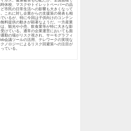
ウイルス。健康被害も心配だが、全国規模で
臨時休校、マスクやトイレットペーパーの品
など市民の日常生活への影響も大きくなって
る。これに対し企業からの支援策の発表も相
いでいるが、特に今回は子供向けのコンテン
の無料提供の動きが顕著なようだ。一方産業
では、観光や小売、飲食業等が特に大きな影
を受けている。通常の企業運営においても面
や通勤の場がリスク視され、サーモグラフィ
Web会議ツールの活用、テレワークの実現な
テクノロジーによるリスク回避策への注目が
まっている。