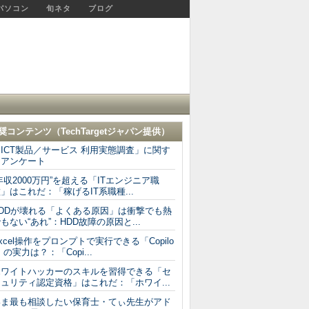
パソコン
旬ネタ
ブログ
奨コンテンツ（
TechTargetジャパン
提供）
ICT製品／サービス 利用実態調査」に関す
るアンケート
年収2000万円”を超える「ITエンジニア職
」はこれだ：「稼げるIT系職種...
HDDが壊れる「よくある原因」は衝撃でも熱
もない“あれ”：HDD故障の原因と...
xcel操作をプロンプトで実行できる「Copilo
」の実力は？：「Copi...
ホワイトハッカーのスキルを習得できる「セ
ュリティ認定資格」はこれだ：「ホワイ...
いま最も相談したい保育士・てぃ先生がアド