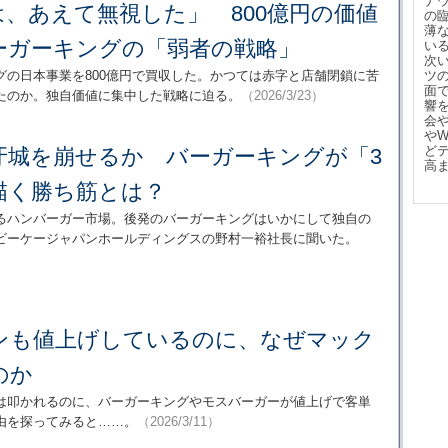
ナ
、あえて無視した」 800億円の価値
の
薄
ーガーキングの「弱者の戦略」
い
次
グの日本事業を800億円で買収した。かつては赤字と店舗閉鎖に苦
ツ
面
たのか。独自価値に集中した戦略に迫る。
（2026/3/23）
響
会
や
ど
牙城を崩せるか バーガーキングが「3
高
描く勝ち筋とは？
るハンバーガー市場。後発のバーガーキングはいかにして独自の
ビーケージャパンホールディングスの野村一裕社長に聞いた。
ンも値上げしているのに、なぜマック
のか
は叩かれるのに、バーガーキングやモスバーガーが値上げで客単
由を探ってみると……。
（2026/3/11）