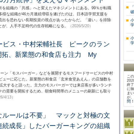
「
折を組織の「共感」へと変えたマネジメントにある。99％が転職
多様な組織が46カ月連続増収を遂げたのは、日本語学習支援を
流出を恐れない長期投資の視点があったからだ。「違い」を排除
学
とが、人手不足時代の生存戦略になる。
（2026/5/20）
ービス・中村栄輔社長 ピークのラン
学
開拓、新業態の和食店も注力 My
ェーン「モスバーガー」などを展開するモスフードサービスの中村
この
タビューに応じた。新業態の和食店「玄米食堂あえん」の店舗数を
20
終了
桁に拡大すると語った。主力のモスバーガーでは来店客が多いランチ
に御
クの需要を開拓するため、朝食時間帯のメニューの刷新にも取り
まい
6/4/13）
が、
問！
なルールは不要」 マックと対極の文
月連続成長」したバーガーキングの組織