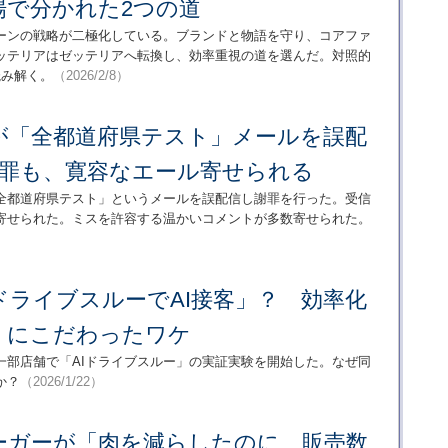
場で分かれた2つの道
ーンの戦略が二極化している。ブランドと物語を守り、コアファ
ッテリアはゼッテリアへ転換し、効率重視の道を選んだ。対照的
読み解く。
（2026/2/8）
が「全都道府県テスト」メールを誤配
謝罪も、寛容なエール寄せられる
全都道府県テスト」というメールを誤配信し謝罪を行った。受信
寄せられた。ミスを許容する温かいコメントが多数寄せられた。
ドライブスルーでAI接客」？ 効率化
」にこだわったワケ
一部店舗で「AIドライブスルー」の実証実験を開始した。なぜ同
か？
（2026/1/22）
ーガーが「肉を減らしたのに、販売数