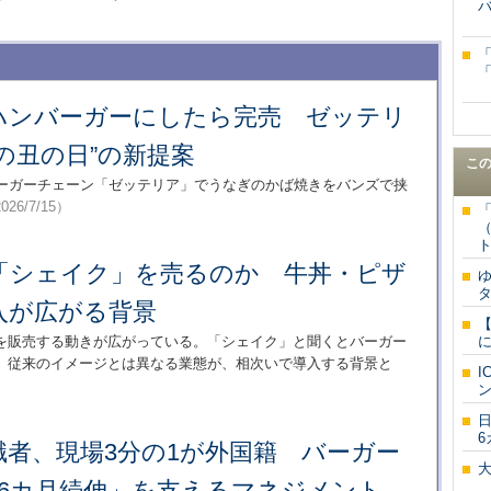
バ
ハンバーガーにしたら完売 ゼッテリ
の丑の日”の新提案
こ
バーガーチェーン「ゼッテリア」でうなぎのかば焼きをバンズで挟
026/7/15）
ト
「シェイク」を売るのか 牛丼・ピザ
入が広がる背景
を販売する動きが広がっている。「シェイク」と聞くとバーガー
。従来のイメージとは異なる業態が、相次いで導入する背景と
6
職者、現場3分の1が外国籍 バーガー
46カ月続伸」を支えるマネジメント
一