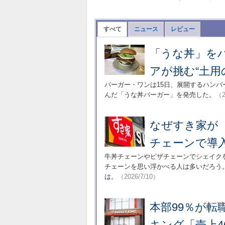
すべて
ニュース
レビュー
「うな丼」を
アが挑む“土用
バーガー・ワンは15日、展開するハン
んだ「うな丼バーガー」を発売した。
（2
なぜすき家が
チェーンで導
牛丼チェーンやピザチェーンでシェイク
チェーンを思い浮かべる人は多いだろう
は。
（2026/7/10）
本部99％が転
キング「売上