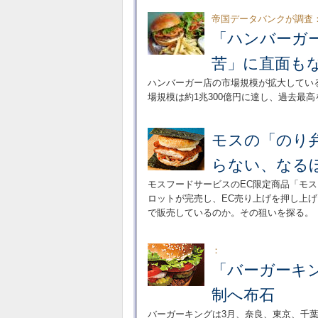
帝国データバンクが調査
「ハンバーガ
苦」に直面も
ハンバーガー店の市場規模が拡大している
場規模は約1兆300億円に達し、過去最
モスの「のり
らない、なる
モスフードサービスのEC限定商品「モス
ロットが完売し、EC売り上げを押し上
で販売しているのか。その狙いを探る。
：
「バーガーキン
制へ布石
バーガーキングは3月、奈良、東京、千