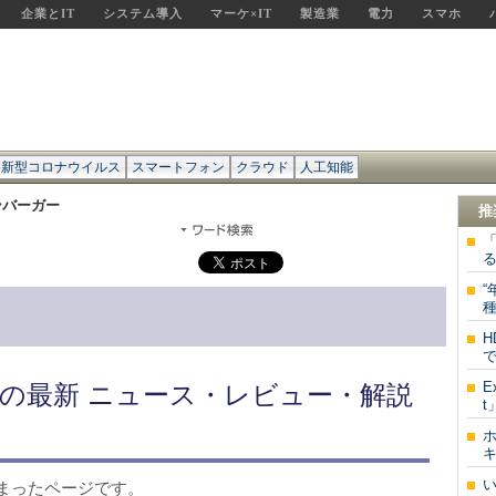
企業とIT
システム導入
マーケ×IT
製造業
電力
スマホ
新型コロナウイルス
スマートフォン
クラウド
人工知能
ンバーガー
推
「
“
種
で
E
の最新 ニュース・レビュー・解説
t
キ
まったページです。