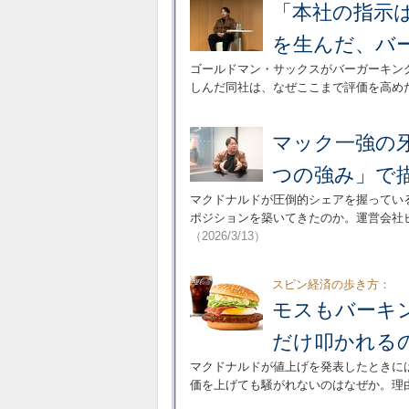
「本社の指示は
を生んだ、バ
ゴールドマン・サックスがバーガーキン
しんだ同社は、なぜここまで評価を高め
マック一強の
つの強み」で
マクドナルドが圧倒的シェアを握ってい
ポジションを築いてきたのか。運営会社
（2026/3/13）
スピン経済の歩き方：
モスもバーキ
だけ叩かれる
マクドナルドが値上げを発表したときに
価を上げても騒がれないのはなぜか。理