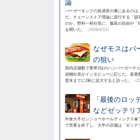
論
バーガーキングの急成長の裏にあるのは
だ。チェーンストア理論に逆行する「脱
のか。野村一裕社長に、服装の自由や「
を聞いた。
（2026/4/13）
なぜモスはバ
の狙い
国内店舗数で業界2位のハンバーガーチ
栄輔社長がインタビューに応じた。新業態
度末までに2桁に拡大すると語った。
（20
「最後のロッ
などゼッテリ
外食大手ゼンショーホールディングス傘
で営業を終了し、大半の店舗は「ゼッテ