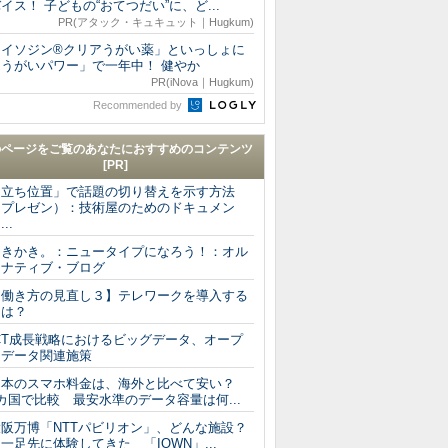
イス！ 子どもの“おてつだい”に、ど...
PR(アタック・キュキュット｜Hugkum)
「イソジン®クリアうがい薬」といっしょに
「うがいパワー」で一年中！ 健やか
PR(iNova｜Hugkum)
Recommended by
のページをご覧のあなたにおすすめのコンテンツ
[PR]
「立ち位置」で話題の切り替えを示す方法
（プレゼン）：技術屋のためのドキュメン
...
ゆきかき。：ニュータイプになろう！：オル
タナティブ・ブログ
【働き方の見直し３】テレワークを導入する
には？
ICT成長戦略におけるビッグデータ、オープ
ンデータ関連施策
日本のスマホ料金は、海外と比べて安い？
カ国で比較 最安水準のデータ容量は何...
大阪万博「NTTパビリオン」、どんな施設？
足先に体験してきた 「IOWN」...