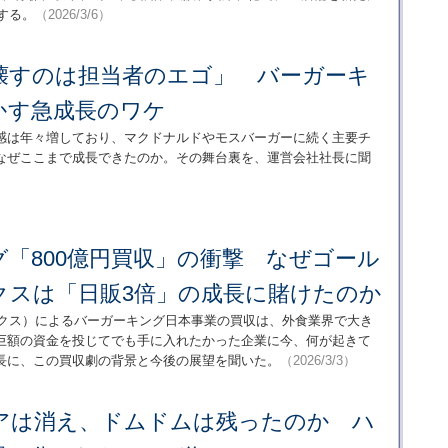
する。
（2026/3/6）
壊すのは担当者のエゴ」 バーガーキ
かす急成長のワケ
感は年々増しており、マクドナルドやモスバーガーに続く主要チ
なぜここまで成長できたのか。その舞台裏を、運営会社社長に聞
「800億円買収」の衝撃 なぜゴール
クスは「日販3倍」の成長に賭けたのか
ン・サックス）によるバーガーキング日本事業の買収は、外食業界で大き
巨額の資金を投じてでも手に入れたかった企業に今、何が起きて
長に、この買収劇の背景と今後の展望を聞いた。
（2026/3/3）
アは消え、ドムドムは残ったのか ハ