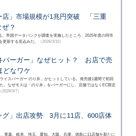
：
ー店」市場規模が1兆円突破 「三重
なぜ？
。帝国データバンクが調査を実施したところ、2025年度の同市
高を更新する見込みだ。
（2026/3/10）
弁バーガー」なぜヒット？ お店で売
ほどなワケ
ライスバーガー のり弁」がヒットしている。発売後1週間で初回
げた。なぜモスは「のり弁」をバーガーにし、店舗ではなくEC限定
（2026/3/7）
グ」出店攻勢 3月に11店、600店体
葉、青森、岐阜、埼玉、愛知、大阪、兵庫、徳島に11店舗を新たに