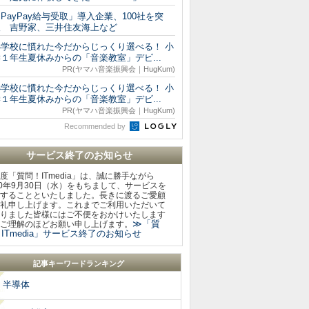
PayPay給与受取」導入企業、100社を突
破 吉野家、三井住友海上など
小学校に慣れた今だからじっくり選べる！ 小
１年生夏休みからの「音楽教室」デビ...
PR(ヤマハ音楽振興会｜HugKum)
小学校に慣れた今だからじっくり選べる！ 小
１年生夏休みからの「音楽教室」デビ...
PR(ヤマハ音楽振興会｜HugKum)
Recommended by
サービス終了のお知らせ
度「質問！ITmedia」は、誠に勝手ながら
20年9月30日（水）をもちまして、サービスを
することといたしました。長きに渡るご愛顧
礼申し上げます。これまでご利用いただいて
りました皆様にはご不便をおかけいたします
≫「質
ご理解のほどお願い申し上げます。
ITmedia」サービス終了のお知らせ
記事キーワードランキング
半導体