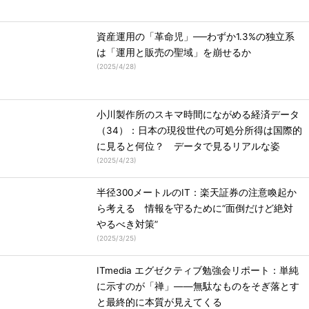
資産運用の「革命児」──わずか1.3%の独立系
は「運用と販売の聖域」を崩せるか
(
2025/4/28
)
小川製作所のスキマ時間にながめる経済データ
（34）：日本の現役世代の可処分所得は国際的
に見ると何位？ データで見るリアルな姿
(
2025/4/23
)
半径300メートルのIT：楽天証券の注意喚起か
ら考える 情報を守るために“面倒だけど絶対
やるべき対策”
(
2025/3/25
)
ITmedia エグゼクティブ勉強会リポート：単純
に示すのが「禅」――無駄なものをそぎ落とす
と最終的に本質が見えてくる