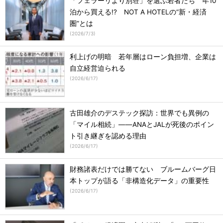
「フェラーリより別荘」を選ぶ若者たち 年10
泊から買える!? NOT A HOTELの“新・経済
圏”とは
(
2026/7/3
)
利上げの明暗 若年層はローン負担増、企業は
自立経営迫られる
(
2026/6/17
)
古田雄介のデステック探訪：世界でも異例の
「マイル相続」――ANAとJALが死後のポイン
ト引き継ぎを認める理由
(
2026/6/17
)
財務諸表だけでは勝てない ブルームバーグ日
本トップが語る「非構造化データ」の重要性
(
2026/6/17
)