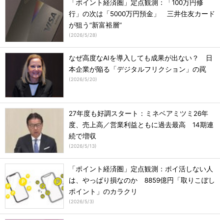
「ポイント経済圏」定点観測：「100万円修
行」の次は「5000万円預金」 三井住友カード
が狙う“新富裕層”
(
2026/5/28
)
なぜ高度なAIを導入しても成果が出ない？ 日
本企業が陥る「デジタルフリクション」の罠
(
2026/5/20
)
27年度も好調スタート：ミネベアミツミ26年
度、売上高／営業利益ともに過去最高 14期連
続で増収
(
2026/5/13
)
「ポイント経済圏」定点観測：ポイ活しない人
は、やっぱり損なのか 8859億円「取りこぼし
ポイント」のカラクリ
(
2026/5/3
)