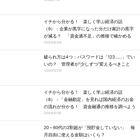
イチから分かる！ 楽しく学ぶ経済の話
（9）：企業が黒字になった分だけ家計の黒字
が減る？ 「資金過不足」の推移で確かめる
(
2024/6/24
)
破られ方は4つ：パスワードは「123……」でい
いの？ 管理者が“少しずつ”変えるべきこと
(
2024/5/23
)
イチから分かる！ 楽しく学ぶ経済の話
（8）：「金融勘定」を見れば国内経済のお金
の流れが分かる！ 資金融通の推移を調べよう
(
2024/5/16
)
20～60代の2割超が「預貯金していない」 毎
月自由に使える金額はいくら？