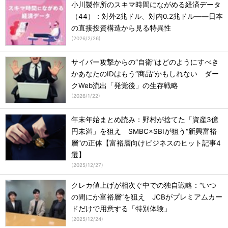
小川製作所のスキマ時間にながめる経済データ
（44）：対外2兆ドル、対内0.2兆ドル――日本
の直接投資構造から見る特異性
(
2026/2/26
)
サイバー攻撃からの“自衛”はどのようにすべき
かあなたのIDはもう“商品”かもしれない ダー
クWeb流出「発覚後」の生存戦略
(
2026/1/22
)
年末年始まとめ読み：野村が捨てた「資産3億
円未満」を狙え SMBC×SBIが狙う“新興富裕
層”の正体【富裕層向けビジネスのヒット記事4
選】
(
2025/12/27
)
クレカ値上げが相次ぐ中での独自戦略：“いつ
の間にか富裕層”を狙え JCBがプレミアムカー
ドだけで用意する「特別体験」
(
2025/12/24
)