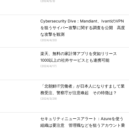
(
2024/5/3
)
Cybersecurity Dive：Mandiant、IvantiのVPN
を狙うサイバー攻撃に関する調査を公開 高度
な攻撃を観測
(
2024/4/20
)
楽天、無料の家計簿アプリを突如リリース
1000以上の社外サービスとも連携可能
(
2024/4/17
)
「北朝鮮IT労働者」が日本人になりすまして業
務受注、警察庁が注意喚起 その特徴は？
(
2024/3/29
)
セキュリティニュースアラート：Azureを使う
組織は要注意 管理職などを狙うアカウント乗