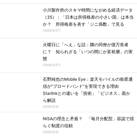
小川製作所のスキマ時間にながめる経済データ
（35）：「日本は所得格差の小さい国」は本当
か？ 所得格差を表す「ジニ係数」で見る
(
2025/5/27
)
火曜日に「へえ」な話：隣の同僚が億万長者
に？ 知られざる「いつの間にか富裕層」の実
態
(
2025/5/27
)
石野純也のMobile Eye：楽天モバイルの衛星通
信が“ブロードバンド”を実現できる理由
Starlinkとの違いを「技術」「ビジネス」面か
ら解説
(
2025/5/3
)
NISAの理念と矛盾？ 「毎月分配型」容認で揺
らぐ制度の信頼
(
2025/5/2
)