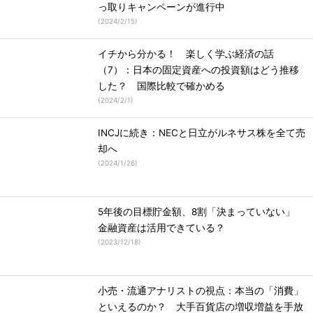
っ取りキャンペーンが進行中
(
2024/2/15
)
イチから分かる！ 楽しく学ぶ経済の話
（7）：日本の固定資産への投資額はどう推移
した？ 国際比較で確かめる
(
2024/2/1
)
INCJに続き：NECと日立がルネサス株を全て売
却へ
(
2024/1/26
)
5年後の目標貯金額、8割「決まっていない」
金融資産は活用できている？
(
2023/12/18
)
小売・流通アナリストの視点：本当の「消費」
といえるのか？ 大手百貨店の増収増益を手放