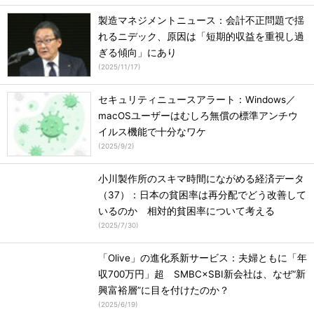
製造マネジメントニュース：会計不正問題で揺
れるニデック、原因は「短期的収益を重視し過
ぎる傾向」にあり
(
2025/11/17
)
セキュリティニュースアラート：Windows／
macOSユーザーはむしろ無償の標準アンチウ
イルス機能で十分なワケ
(
2025/9/2
)
小川製作所のスキマ時間にながめる経済データ
（37）：日本の貧困率は再分配でどう改善して
いるのか 相対的貧困率について考える
(
2025/7/30
)
「Olive」の進化系新サービス：夫婦ともに「年
収700万円」超 SMBC×SBI新会社は、なぜ“新
興富裕層”に目を付けたのか？
(
2025/6/19
)