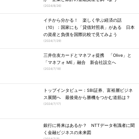
(
2024/8/26
)
イチから分かる！ 楽しく学ぶ経済の話
（10）：国家にも「貸借対照表」がある 日本
の資産と負債を国際比較で見てみよう
(
2024/7/29
)
三井住友カードとマネフォ提携 「Olive」と
「マネフォ ME」融合 新会社設立へ
(
2024/7/18
)
トップインタビュー：SBI証券、富裕層ビジネ
ス展開へ 最後発から勝機をつかむ道筋は？
(
2024/7/17
)
銀行に将来はあるか？ NTTデータ有識者に聞
く金融ビジネスの未来図
(
2024/7/3
)