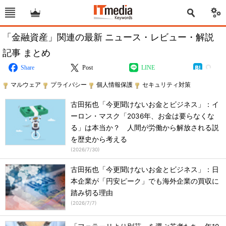
「金融資産」関連の最新 ニュース・レビュー・解説
記事 まとめ
Share
Post
LINE
マルウェア
プライバシー
個人情報保護
セキュリティ対策
古田拓也「今更聞けないお金とビジネス」：イ
ーロン・マスク「2036年、お金は要らなくな
る」は本当か？ 人間が労働から解放される説
を歴史から考える
(
2026/7/30
)
古田拓也「今更聞けないお金とビジネス」：日
本企業が「円安ピーク」でも海外企業の買収に
踏み切る理由
(
2026/7/7
)