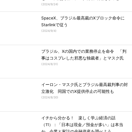
(
2024/9/24
)
SpaceX、ブラジル最高裁のXブロック命令に
Starlinkで従う
(
2024/9/4
)
ブラジル、Xの国内での業務停止を命令 「判
事はコスプレした邪悪な独裁者」とマスク氏
(
2024/8/31
)
イーロン・マスク氏とブラジル最高裁判事の対
立激化 同国でのX提供停止の可能性も
(
2024/8/30
)
イチから分かる！ 楽しく学ぶ経済の話
（11）：「日本は現金／預金が多い」は本当
か 企業と家計の金融資産を調べよう