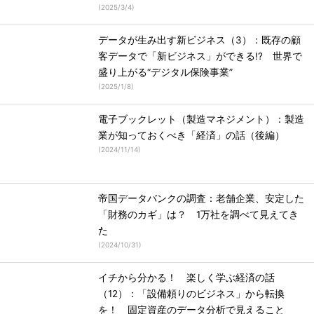
(
2025/3/4
)
データが生み出す新ビジネス（3）：既存の顧
客データで「新ビジネス」ができる!? 世界で
盛り上がる“デジタル保険事業”
(
2025/1/8
)
電子ブックレット（製造マネジメント）：製造
業が知っておくべき「経済」の話（後編）
(
2024/11/14
)
帝国データバンクの調査：老舗企業、安定した
「財務のカギ」は？ 1万社を調べて見えてき
た
(
2024/10/31
)
イチから分かる！ 楽しく学ぶ経済の話
（12）：「設備頼りのビジネス」から転換
を！ 固定資産のデータ分析で見えること