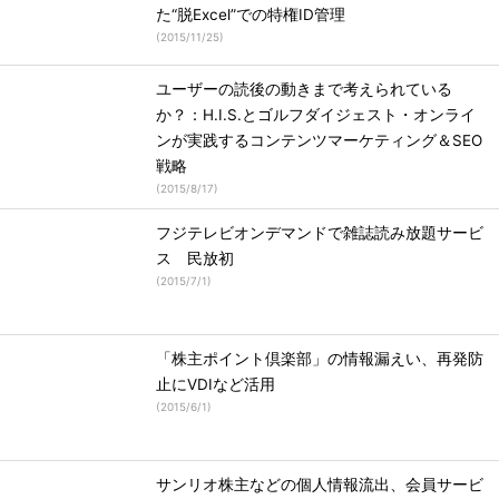
た“脱Excel”での特権ID管理
(
2015/11/25
)
ユーザーの読後の動きまで考えられている
か？：H.I.S.とゴルフダイジェスト・オンライ
ンが実践するコンテンツマーケティング＆SEO
戦略
(
2015/8/17
)
フジテレビオンデマンドで雑誌読み放題サービ
ス 民放初
(
2015/7/1
)
「株主ポイント倶楽部」の情報漏えい、再発防
止にVDIなど活用
(
2015/6/1
)
サンリオ株主などの個人情報流出、会員サービ