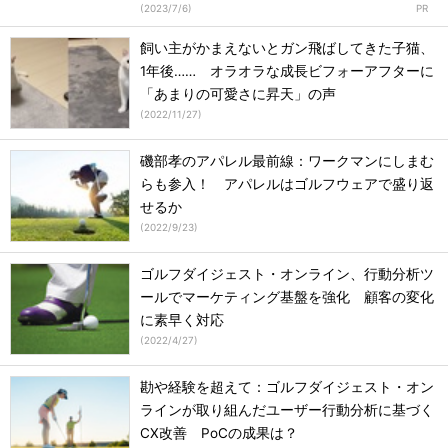
(
2023/7/6
)
飼い主がかまえないとガン飛ばしてきた子猫、
1年後…… オラオラな成長ビフォーアフターに
「あまりの可愛さに昇天」の声
(
2022/11/27
)
磯部孝のアパレル最前線：ワークマンにしまむ
らも参入！ アパレルはゴルフウェアで盛り返
せるか
(
2022/9/23
)
ゴルフダイジェスト・オンライン、行動分析ツ
ールでマーケティング基盤を強化 顧客の変化
に素早く対応
(
2022/4/27
)
勘や経験を超えて：ゴルフダイジェスト・オン
ラインが取り組んだユーザー行動分析に基づく
CX改善 PoCの成果は？