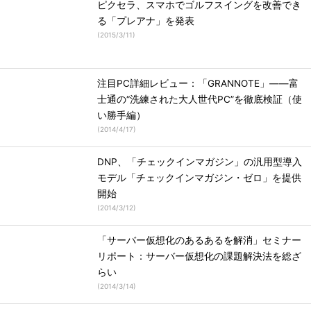
ピクセラ、スマホでゴルフスイングを改善でき
る「プレアナ」を発表
(
2015/3/11
)
注目PC詳細レビュー：「GRANNOTE」――富
士通の“洗練された大人世代PC”を徹底検証（使
い勝手編）
(
2014/4/17
)
DNP、「チェックインマガジン」の汎用型導入
モデル「チェックインマガジン・ゼロ」を提供
開始
(
2014/3/12
)
「サーバー仮想化のあるあるを解消」セミナー
リポート：サーバー仮想化の課題解決法を総ざ
らい
(
2014/3/14
)