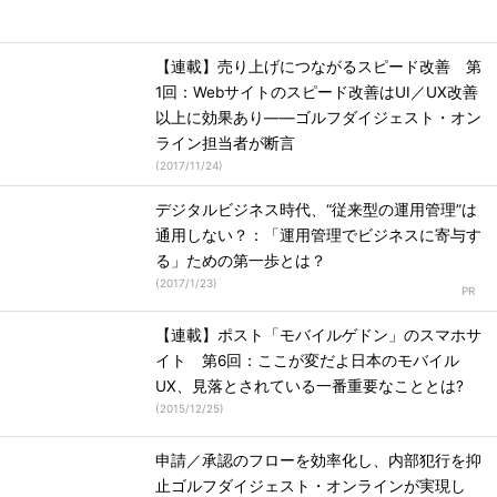
【連載】売り上げにつながるスピード改善 第
1回：Webサイトのスピード改善はUI／UX改善
以上に効果あり――ゴルフダイジェスト・オン
ライン担当者が断言
(
2017/11/24
)
デジタルビジネス時代、“従来型の運用管理”は
通用しない？：「運用管理でビジネスに寄与す
る」ための第一歩とは？
(
2017/1/23
)
【連載】ポスト「モバイルゲドン」のスマホサ
イト 第6回：ここが変だよ日本のモバイル
UX、見落とされている一番重要なこととは?
(
2015/12/25
)
申請／承認のフローを効率化し、内部犯行を抑
止ゴルフダイジェスト・オンラインが実現し