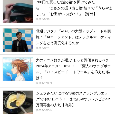
700円で買った“謎の箱”を開けてみた
ら…… “まさかの掘り出し物”続々で「うらやま
しい」「お宝がいっぱい！」【海外】
(
2025/5/19
)
電通デジタル「∞AI」の大型アップデートを実
施：「AIエージェント」はデジタルマーケティ
ングをどう高度化するのか
(
2025/3/31
)
大のアニメ好きが選ぶ“もっと評価されるべき
2024年アニメ”TOP20！ 「変人のサラダボウ
ル」「ハイスピード エトワール」を抑えた1位
は？
(
2024/12/27
)
シェフみたいに作る“3種のスクランブルエッ
グ”がおいしそう！ まねしやすいレシピが42
万回再生の人気【海外】
(
2024/10/31
)