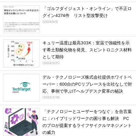
「ゴルフダイジェスト・オンライン」で不正ロ
グイン4274件 リスト型攻撃受け
(
2024/9/5
)
キュリー温度は最高303K：室温で強磁性を示
す希土類酸化物を発見、スピントロニクス材料
として期待
(
2024/5/21
)
デル・テクノロジーズ株式会社提供ホワイトペ
ーパー：600台のPCリプレースを出社なしで対
応、事例で学ぶITヘルプデスク変革の秘訣
(
2023/3/19
)
「テクノロジーとユーザーをつなぐ」を合言葉
に：ハイブリッドワークの困り事も解決 PC
のプロが提案するライフサイクルマネジメント
の威力