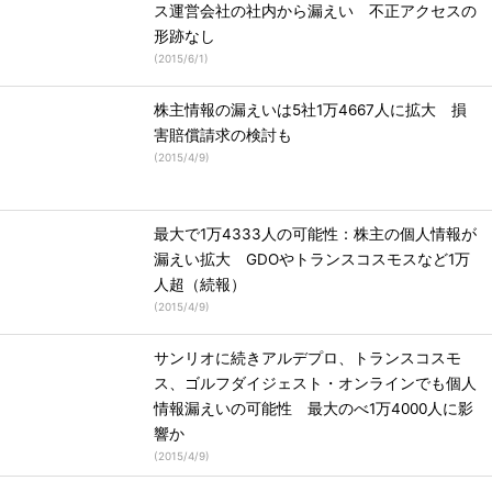
ス運営会社の社内から漏えい 不正アクセスの
形跡なし
(
2015/6/1
)
株主情報の漏えいは5社1万4667人に拡大 損
害賠償請求の検討も
(
2015/4/9
)
最大で1万4333人の可能性：株主の個人情報が
漏えい拡大 GDOやトランスコスモスなど1万
人超（続報）
(
2015/4/9
)
サンリオに続きアルデプロ、トランスコスモ
ス、ゴルフダイジェスト・オンラインでも個人
情報漏えいの可能性 最大のべ1万4000人に影
響か
(
2015/4/9
)