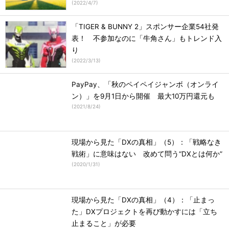
(
2022/4/7
)
「TIGER & BUNNY 2」スポンサー企業54社発
表！ 不参加なのに「牛角さん」もトレンド入
り
(
2022/3/13
)
PayPay、「秋のペイペイジャンボ（オンライ
ン）」を9月1日から開催 最大10万円還元も
(
2021/8/24
)
現場から見た「DXの真相」（5）：「戦略なき
戦術」に意味はない 改めて問う“DXとは何か”
(
2020/1/31
)
現場から見た「DXの真相」（4）：「止まっ
た」DXプロジェクトを再び動かすには「立ち
止まること」が必要