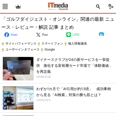
「ゴルフダイジェスト・オンライン」関連の最新 ニュ
ース・レビュー・解説 記事 まとめ
Share
Post
LINE
サイトパフォーマンス
スマートフォン
個人情報漏洩
ユーザーインタフェース
Google
ダイナースクラブが24の新サービスを一挙提
供 激化する富裕層カード市場で「体験価値」
を再定義
(
2026/3/18
)
わずか1カ月で「AI引用が約1.5倍」 成功事例
から見る「AI検索」対策の勝ち筋とは？
(
2025/10/1
)