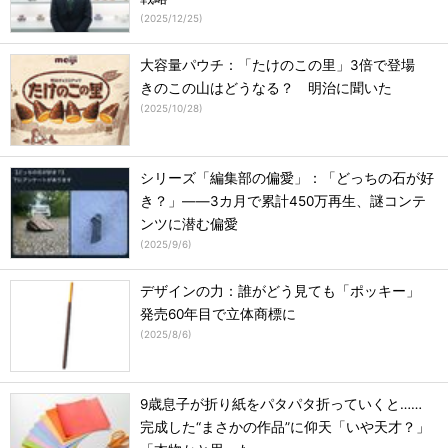
(
2025/12/25
)
大容量パウチ：「たけのこの里」3倍で登場
きのこの山はどうなる？ 明治に聞いた
(
2025/10/28
)
シリーズ「編集部の偏愛」：「どっちの石が好
き？」――3カ月で累計450万再生、謎コンテ
ンツに潜む偏愛
(
2025/9/6
)
デザインの力：誰がどう見ても「ポッキー」
発売60年目で立体商標に
(
2025/8/6
)
9歳息子が折り紙をパタパタ折っていくと……
完成した“まさかの作品”に仰天「いや天才？」