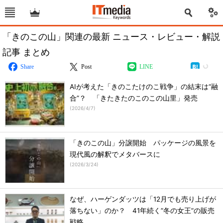
「きのこの山」関連の最新 ニュース・レビュー・解説
記事 まとめ
Share
Post
LINE
AIが考えた「きのこたけのこ戦争」の結末は“融
合”？ 「きたきたのこのこの山里」発売
(
2026/4/7
)
「きのこの山」分譲開始 パッケージの風景を
現代風の解釈でメタバースに
(
2026/3/24
)
なぜ、ハーゲンダッツは「12月でも売り上げが
落ちない」のか？ 41年続く”冬の女王”の販売
戦略