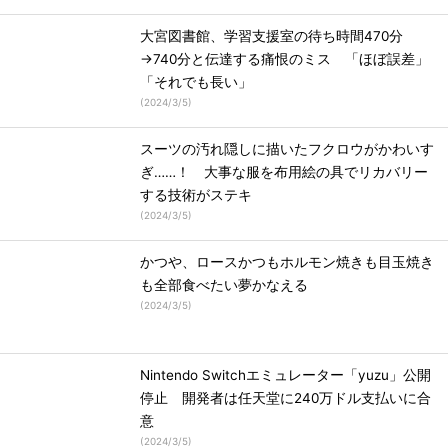
大宮図書館、学習支援室の待ち時間470分
→740分と伝達する痛恨のミス 「ほぼ誤差」
「それでも長い」
(
2024/3/5
)
スーツの汚れ隠しに描いたフクロウがかわいす
ぎ……！ 大事な服を布用絵の具でリカバリー
する技術がステキ
(
2024/3/5
)
かつや、ロースかつもホルモン焼きも目玉焼き
も全部食べたい夢かなえる
(
2024/3/5
)
Nintendo Switchエミュレーター「yuzu」公開
停止 開発者は任天堂に240万ドル支払いに合
意
(
2024/3/5
)