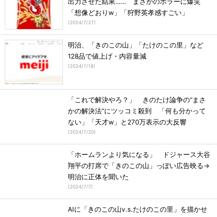
出力させた結果…… まさかのホラーに爆笑
「想像どおりw」「狩野英孝感すごい」
(
2024/7/27
)
明治、「きのこの山」「たけのこの里」など
128品で値上げ・内容量減
(
2024/7/18
)
「これで解決やろ？」 きのたけ論争の“まさ
かの解決法”にツッコミ殺到 「何も分かって
ない」「天才w」と270万表示の大反響
(
2024/7/20
)
「ホームランより気になる」 ドジャース大谷
翔平の打席で「きのこの山」っぽい広告映る→
明治に正体を聞いた
(
2024/7/7
)
AIに「きのこの山v.s.たけのこの里」を描かせ