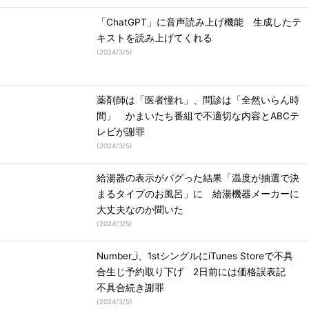
「ChatGPT」に音声読み上げ機能 生成したテ
キストを読み上げてくれる
(
2024/3/5
)
薬剤師は「医者憧れ」、問診は「全然いらん時
間」 かまいたち番組で不適切な内容とABCテ
レビが謝罪
(
2024/3/5
)
給湯器の表示がバグった結果「温度が抽選で決
まるタイプのお風呂」に 給湯機器メーカーに
大丈夫なのか聞いた
(
2024/3/5
)
Number_i、1stシングルにiTunes Storeで不具
合生じ予約取り下げ 2日前には価格誤表記
不具合続き謝罪
(
2024/3/5
)