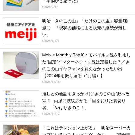
「本物かと思った」
(
2025/3/5
)
明治「きのこの山」「たけのこの里」容量1割
減に 「現状の価格による販売の継続が難し
い」
(
2025/1/17
)
Mobile Monthly Top10：モバイル回線を利用し
た“固定”インターネット回線は定着した？／き
のこの山イヤフォンを買えなかった思い出
【2024年を振り返る（1月編）】
(
2024/12/16
)
推しとの会話をきっかけに“きのこの山”派へ改
宗!? 両派に波紋広がる「里をおりた裏切り
者」「やはりきのこ！」
(
2024/11/19
)
「これはテンション上がる」 明治スーパーカ
ップにいろいろトッピングしたら…… “夢が詰