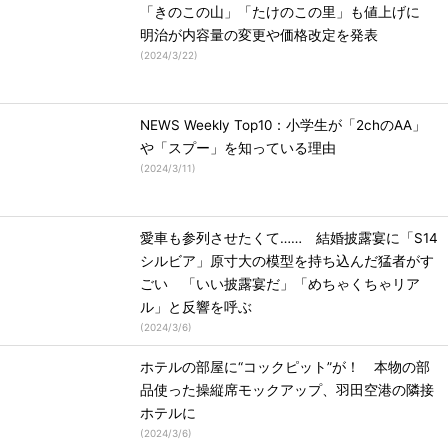
「きのこの山」「たけのこの里」も値上げに
明治が内容量の変更や価格改定を発表
(
2024/3/22
)
NEWS Weekly Top10：小学生が「2chのAA」
や「スプー」を知っている理由
(
2024/3/11
)
愛車も参列させたくて…… 結婚披露宴に「S14
シルビア」原寸大の模型を持ち込んだ猛者がす
ごい 「いい披露宴だ」「めちゃくちゃリア
ル」と反響を呼ぶ
(
2024/3/6
)
ホテルの部屋に“コックピット”が！ 本物の部
品使った操縦席モックアップ、羽田空港の隣接
ホテルに
(
2024/3/6
)