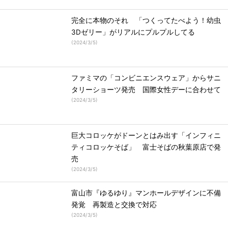
完全に本物のそれ 「つくってたべよう！幼虫
3Dゼリー」がリアルにプルプルしてる
(
2024/3/5
)
ファミマの「コンビニエンスウェア」からサニ
タリーショーツ発売 国際女性デーに合わせて
(
2024/3/5
)
巨大コロッケがドーンとはみ出す「インフィニ
ティコロッケそば」 富士そばの秋葉原店で発
売
(
2024/3/5
)
富山市『ゆるゆり』マンホールデザインに不備
発覚 再製造と交換で対応
(
2024/3/5
)