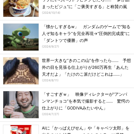
まったビジュ”に「ご褒美すぎる」と称賛の嵐
(
2024/10/14
)
「懐かしすぎるw」 ガンダムのゲームで“知る
人ぞ知るキャラ”を完全再現→“圧倒的完成度”に
「ダントツで優勝」の声
(
2024/9/27
)
世界一大きな“きのこの山”を作ったら…… 予想
外の目を見張る仕上がりが260万再生「あんた
天才だよ」「たけのこ派だけどこれは……」
(
2024/8/11
)
「すごすぎｗ」 映像ディレクターが“アンパ
ンマンチョコ”を本気で撮影すると…… 驚愕の
仕上がりに「GODIVAみたいやん」
(
2024/7/27
)
AIに「かっぱえびせん」や「キャベツ太郎」を