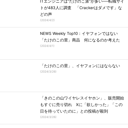
ITエンジニアは“たけのこ派”が多い──転職サイ
トが483人に調査 「Crackerはダメです」な
どの声
(
2024/4/2
)
NEWS Weekly Top10：イヤフォンではない
「たけのこの里」商品 何になるのか考えた
(
2024/4/1
)
「たけのこの里」、イヤフォンにはならない
(
2024/3/26
)
「きのこの山ワイヤレスイヤホン」、販売開始
もすぐに売り切れ Xに「欲しかった」「この
日を待っていたのに」との投稿が殺到
(
2024/3/26
)