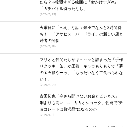
たら？→物騒すぎる絵面に「命かけすぎw」
「ガチバトル待ったなし」
(
2024/6/29
)
火曜日に「へえ」な話：銀座でなんと3時間待
ち！ 「アサヒスーパードライ」の新しい店と
若者の関係
(
2024/6/18
)
マリオと仲間たちがギュ～ッと詰まった「手作
りクッキー缶」が圧巻 キャラもりもりで「夢
の宝石箱やーっ」「もったいなくて食べられな
い！」
(
2024/5/21
)
古田拓也「今さら聞けないお金とビジネス」：
銅よりも高い……「カカオショック」勃発で“チ
ョコレートは贅沢品”になるのか
(
2024/4/3
)