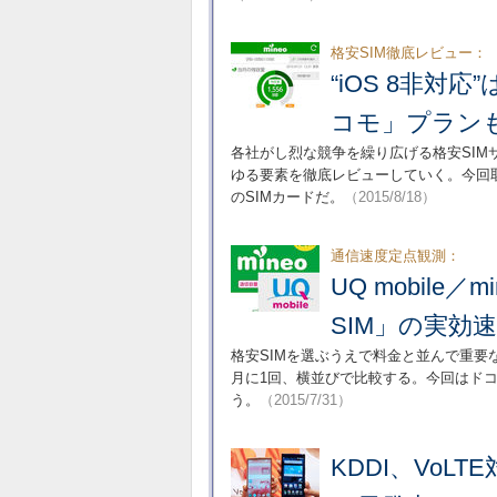
格安SIM徹底レビュー：
“iOS 8非
コモ」プランも―
各社がし烈な競争を繰り広げる格安SI
ゆる要素を徹底レビューしていく。今回取
のSIMカードだ。
（2015/8/18）
通信速度定点観測：
UQ mobile
SIM」の実効
格安SIMを選ぶうえで料金と並んで重要
月に1回、横並びで比較する。今回はドコ
う。
（2015/7/31）
KDDI、VoLT