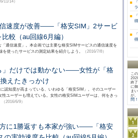
6/11/14）
「
ラ
eの通信速度が改善――「格安SIM」2サービ
比較（au回線6月編）
な「通信速度」。本企画では主要な格安SIMサービスの通信速度を
回線を使ったサービスの測定結果を紹介しよう。
（2016/7/8）
ら」だけでは動かない――女性が「格
この
20
り換えたきっかけ
終了
に御
日に認知度が高まっている、いわゆる「格安SIM」。そのユーザー
まい
女性ユーザーも増えている。女性の格安SIMユーザーは、何をきっ
が、
問！
。
（2016/6/9）
eが夕方に1勝返すも本家が強い――「格安
ビスの実効速度を比較（au回線5月編）