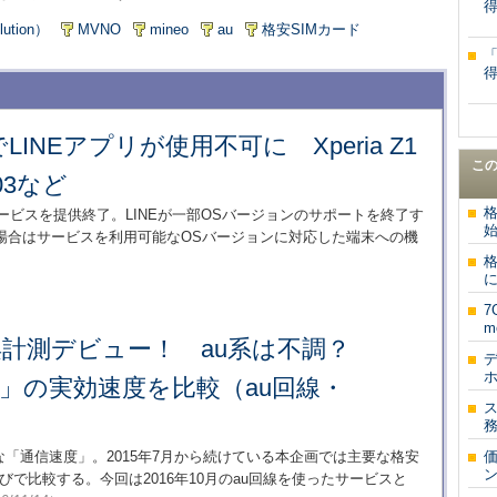
lution）
MVNO
mineo
au
格安SIMカード
LINEアプリが使用不可に Xperia Z1
こ
A03など
格
Eサービスを提供終了。LINEが一部OSバージョンのサポートを終了す
始
場合はサービスを利用可能なOSバージョンに対応した端末への機
m
が横浜計測デビュー！ au系は不調？
デ
M」の実効速度を比較（au回線・
な「通信速度」。2015年7月から続けている本企画では主要な格安
ン
びで比較する。今回は2016年10月のau回線を使ったサービスと