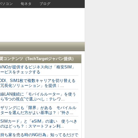
パソコン
旬ネタ
ブログ
奨コンテンツ（
TechTargetジャパン
提供）
VNOが提供するビジネス向け「格安SIM」
サービスをチェックする
DDI、SIM1枚で複数キャリアを切り替える
冗長化ソリューション」を提供：...
無線LAN接続に「モバイルルーター」を使う
ら“6つの視点”で選ぶべし：テレワ...
テザリングにも「限界」がある モバイルル
ターを選んだ方がよい基準は？：“外さ...
SIMカード」と「eSIM」の違い 使うべき
のはどっち？：スマートフォン利...
「持ち家を売る時のNG行為」知ってるだけで