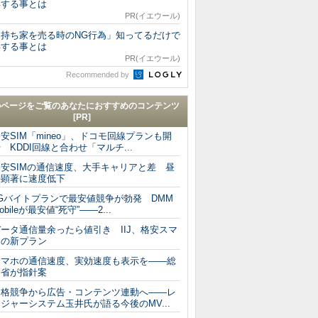
得する事とは
PR(イエウール)
「持ち家を売る時のNG行為」知ってるだけで
得する事とは
PR(イエウール)
Recommended by
のページをご覧のあなたにおすすめのコンテンツ
[PR]
安SIM「mineo」、ドコモ回線プランも開
 KDDI回線と合わせ「マルチ...
格安SIMの通信速度、大手キャリアと差 昼
に顕著に速度低下
7Gバイトプランで最安値競争が勃発 DMM
obileが最安値“死守”――2...
ータ通信量余ったら値引き IIJ、格安スマ
ホの新プラン
スマホの通信速度、実効速度も表示を――総
務省が指針案
価格競争から広告・コンテンツ連動へ――レ
ジャーシステム玉井氏が語る今後のMV...