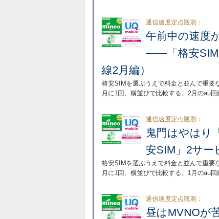
通信速度定点観測：
午前中の速度が改
――「格安SI
線2月編）
格安SIMを選ぶうえで料金と並んで重要
月に1回、横並びで比較する。2月のau
通信速度定点観測：
鬼門はやはり「
安SIM」2サ
格安SIMを選ぶうえで料金と並んで重要
月に1回、横並びで比較する。1月のau
通信速度定点観測：
昼はMVNOが苦