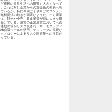
など市民の日常生活への影響も大きくなって
る。これに対し企業からの支援策の発表も相
いでいるが、特に今回は子供向けのコンテン
の無料提供の動きが顕著なようだ。一方産業
では、観光や小売、飲食業等が特に大きな影
を受けている。通常の企業運営においても面
や通勤の場がリスク視され、サーモグラフィ
Web会議ツールの活用、テレワークの実現な
テクノロジーによるリスク回避策への注目が
まっている。