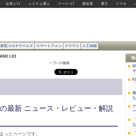
企業とIT
システム導入
マーケ×IT
製造業
電力
スマホ
新型コロナウイルス
スマートフォン
クラウド
人工知能
ANO L03
推
M
K
「
な
」関連の最新 ニュース・レビュー・解説
ー
「
な
が集まったページです。