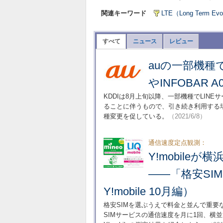
関連キーワード
LTE（Long Term Evo
すべて
ニュース
レビュー
auの一部機種で
やINFOBAR 
KDDIは8月上旬以降、一部機種でLIN
ることに伴うもので、引き続き利用する
種変更を促している。
（2021/6/8）
通信速度定点観測：
Y!mobile
――「格安SI
Y!mobile 10月編）
格安SIMを選ぶうえで料金と並んで重要
SIMサービスの通信速度を月に1回、横並