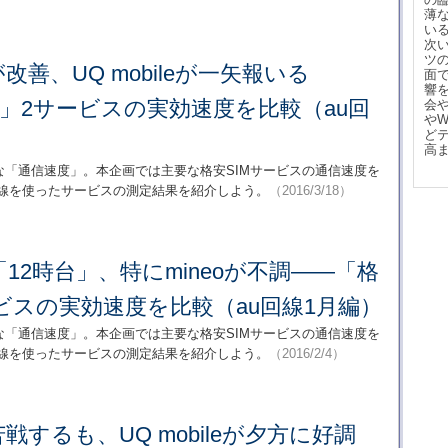
薄
い
次
ツ
善、UQ mobileが一矢報いる
面
響
M」2サービスの実効速度を比較（au回
会
や
ど
高
な「通信速度」。本企画では主要な格安SIMサービスの通信速度を
回線を使ったサービスの測定結果を紹介しよう。
（2016/3/18）
12時台」、特にmineoが不調――「格
ービスの実効速度を比較（au回線1月編）
な「通信速度」。本企画では主要な格安SIMサービスの通信速度を
回線を使ったサービスの測定結果を紹介しよう。
（2016/2/4）
戦するも、UQ mobileが夕方に好調