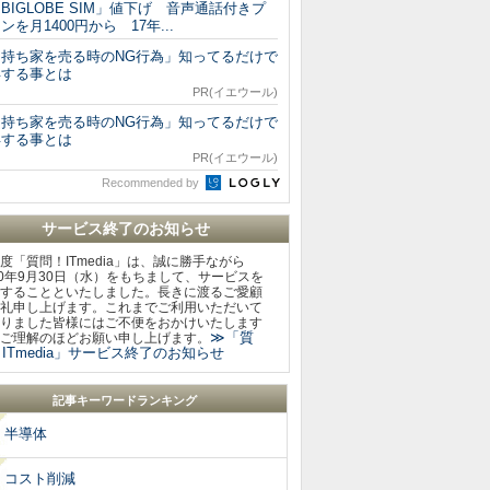
BIGLOBE SIM」値下げ 音声通話付きプ
ンを月1400円から 17年...
「持ち家を売る時のNG行為」知ってるだけで
得する事とは
PR(イエウール)
「持ち家を売る時のNG行為」知ってるだけで
得する事とは
PR(イエウール)
Recommended by
サービス終了のお知らせ
度「質問！ITmedia」は、誠に勝手ながら
20年9月30日（水）をもちまして、サービスを
することといたしました。長きに渡るご愛顧
礼申し上げます。これまでご利用いただいて
りました皆様にはご不便をおかけいたします
≫「質
ご理解のほどお願い申し上げます。
ITmedia」サービス終了のお知らせ
記事キーワードランキング
半導体
コスト削減