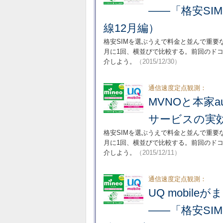
――「格安SI
線12月編）
格安SIMを選ぶうえで料金と並んで重要
月に1回、横並びで比較する。前回のド
介しよう。
（2015/12/30）
通信速度定点観測：
MVNOと本家
サービスの実効
格安SIMを選ぶうえで料金と並んで重要
月に1回、横並びで比較する。前回のド
介しよう。
（2015/12/11）
通信速度定点観測：
UQ mobil
――「格安SI