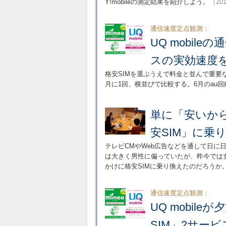
Y!mobileの測定結果を紹介しよう。
（201
通信速度定点観測：
UQ mobil
スの実効速度を
格安SIMを選ぶうえで料金と並んで重要
月に1回、横並びで比較する。6月のau
単に「安いか
安SIM」に乗
テレビCMやWeb広告などを通して日に
は大きく男性に偏っていたが、昨今では
かけに格安SIMに乗り換えたのだろうか
通信速度定点観測：
UQ mobil
SIM」2サー