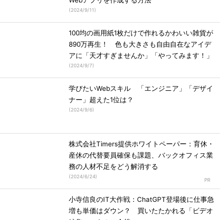
Webアプリを作成する方法
(
2024/9/11
)
100均の画用紙1枚だけで作れるかわいい雑貨が
890万再生！ 色も大きさも自由自在なアイデ
アに「天才すぎませんか」「やってみます！」
(
2024/9/7
)
学びたいWebスキル 「エンジニア」「デザイ
ナー」超えた1位は？
(
2024/9/6
)
株式会社Timers提供ホワイトペーパー：育休・
産休の代替要員確保も課題、バックオフィス業
務の人材不足をどう解消する
(
2024/6/24
)
小寺信良のIT大作戦：ChatGPT登場後に仕事急
増も単価はダウン？ 買いたたかれる「ビデオ