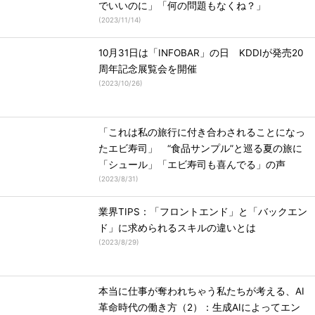
でいいのに」「何の問題もなくね？」
(
2023/11/14
)
10月31日は「INFOBAR」の日 KDDIが発売20
周年記念展覧会を開催
(
2023/10/26
)
「これは私の旅行に付き合わされることになっ
たエビ寿司」 “食品サンプル”と巡る夏の旅に
「シュール」「エビ寿司も喜んでる」の声
(
2023/8/31
)
業界TIPS：「フロントエンド」と「バックエン
ド」に求められるスキルの違いとは
(
2023/8/29
)
本当に仕事が奪われちゃう私たちが考える、AI
革命時代の働き方（2）：生成AIによってエン