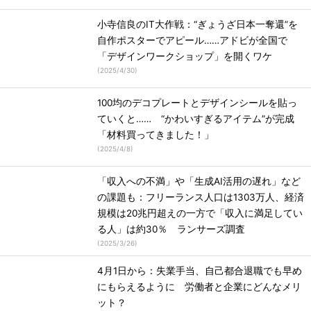
小寺信良のIT大作戦：“ぎょうざ日本一奪還”を
自作ポスターでアピール……アドビが全国で
「デザインワークショップ」を開くワケ
(
2025/4/30
)
100均のデコプレートとデザインシールを貼っ
ていくと…… “かわいすぎるアイテム”が完成
「材料買ってきました！」
(
2025/4/8
)
「収入への不満」や「生成AI活用の遅れ」など
の課題も：フリーランス人口は1303万人、経済
規模は20兆円超えの一方で「収入に満足してい
る人」は約30％ ランサーズ調査
(
2025/3/26
)
4月1日から：失業手当、自己都合退職でも早め
にもらえるように 労働者と企業にどんなメリ
ット？