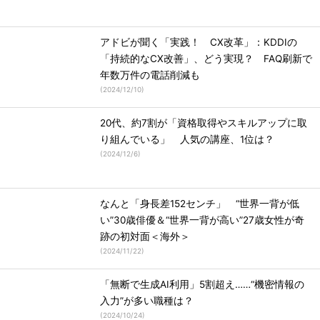
アドビが聞く「実践！ CX改革」：KDDIの
「持続的なCX改善」、どう実現？ FAQ刷新で
年数万件の電話削減も
(
2024/12/10
)
20代、約7割が「資格取得やスキルアップに取
り組んでいる」 人気の講座、1位は？
(
2024/12/6
)
なんと「身長差152センチ」 “世界一背が低
い”30歳俳優＆“世界一背が高い”27歳女性が奇
跡の初対面＜海外＞
(
2024/11/22
)
「無断で生成AI利用」5割超え……“機密情報の
入力”が多い職種は？
(
2024/10/24
)