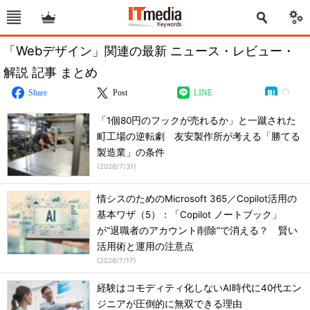
「Webデザイン」関連の最新 ニュース・レビュー・
解説 記事 まとめ
Share
Post
LINE
「1個80円のフックが売れるか」と一蹴された
町工場の逆転劇 友安製作所が考える「勝てる
製造業」の条件
(
2026/7/31
)
情シスのためのMicrosoft 365／Copilot活用の
基本ワザ（5）：「Copilot ノートブック」
が“退職者のアカウント削除”で消える？ 賢い
活用術と運用の注意点
(
2026/7/17
)
経験はコモディティ化しないAI時代に40代エン
ジニアが圧倒的に無双できる理由