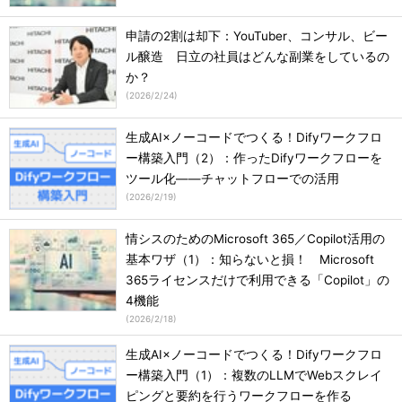
申請の2割は却下：YouTuber、コンサル、ビー
ル醸造 日立の社員はどんな副業をしているの
か？
(
2026/2/24
)
生成AI×ノーコードでつくる！Difyワークフロ
ー構築入門（2）：作ったDifyワークフローを
ツール化――チャットフローでの活用
(
2026/2/19
)
情シスのためのMicrosoft 365／Copilot活用の
基本ワザ（1）：知らないと損！ Microsoft
365ライセンスだけで利用できる「Copilot」の
4機能
(
2026/2/18
)
生成AI×ノーコードでつくる！Difyワークフロ
ー構築入門（1）：複数のLLMでWebスクレイ
ピングと要約を行うワークフローを作る