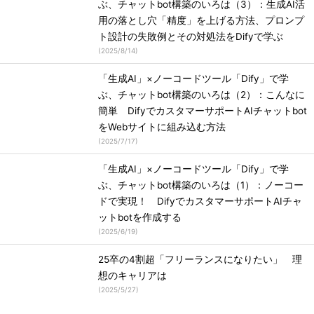
ぶ、チャットbot構築のいろは（3）：生成AI活
用の落とし穴「精度」を上げる方法、プロンプ
ト設計の失敗例とその対処法をDifyで学ぶ
(
2025/8/14
)
「生成AI」×ノーコードツール「Dify」で学
ぶ、チャットbot構築のいろは（2）：こんなに
簡単 DifyでカスタマーサポートAIチャットbot
をWebサイトに組み込む方法
(
2025/7/17
)
「生成AI」×ノーコードツール「Dify」で学
ぶ、チャットbot構築のいろは（1）：ノーコー
ドで実現！ DifyでカスタマーサポートAIチャ
ットbotを作成する
(
2025/6/19
)
25卒の4割超「フリーランスになりたい」 理
想のキャリアは
(
2025/5/27
)