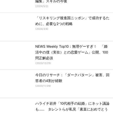
編集」スキルの今後
(
2024/5/2
)
「リスキリング後進国ニッポン」で成功するた
めに、必要な2つの戦略
(
2024/3/6
)
NEWS Weekly Top10：無理ゲーすぎ！ 「婚
活中の僕（実在）との恋愛ゲーム」公開、100
問正解必須
(
2023/12/25
)
今日のリサーチ：「ダークパターン」被害、回
答者の4割が経験
(
2023/11/29
)
ハライチ岩井「10代相手の結婚」にネット議論
も…… タレントらが私見「素直におめでとう