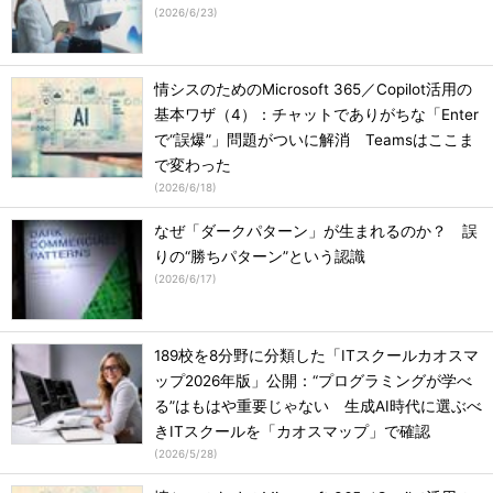
(
2026/6/23
)
情シスのためのMicrosoft 365／Copilot活用の
基本ワザ（4）：チャットでありがちな「Enter
で“誤爆”」問題がついに解消 Teamsはここま
で変わった
(
2026/6/18
)
なぜ「ダークパターン」が生まれるのか？ 誤
りの“勝ちパターン”という認識
(
2026/6/17
)
189校を8分野に分類した「ITスクールカオスマ
ップ2026年版」公開：“プログラミングが学べ
る”はもはや重要じゃない 生成AI時代に選ぶべ
きITスクールを「カオスマップ」で確認
(
2026/5/28
)