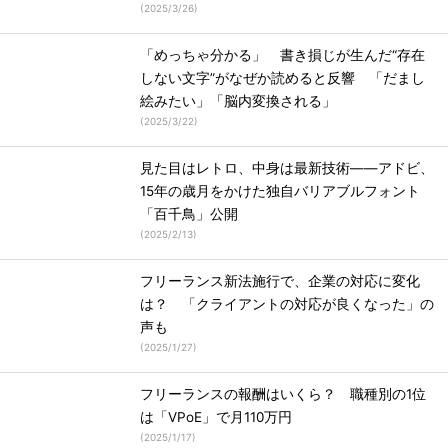
(
2025/3/26
)
「めっちゃ分かる」 書き損じが生んだ“存在
しない文字”がなぜか読めると反響 「だまし
絵みたい」「脳内変換される」
(
2025/3/22
)
見た目はレトロ、中身は最新技術――アドビ、
15年の歳月をかけた独自バリアブルフォント
「百千鳥」公開
(
2025/2/13
)
フリーランス新法施行で、企業の対応に変化
は？ 「クライアントの対応が良くなった」の
声も
(
2025/1/27
)
フリーランスの報酬はいくら？ 職種別の1位
は「VPoE」で月110万円
(
2025/1/17
)