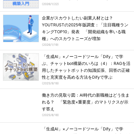
(
2026/1/22
)
企業がスカウトしたい副業人材とは？
YOUTRUSTの2025年版調査：「注目職種ラン
キングTOP10」発表 「開発組織を率いる職
種」へのスカウトニーズが増加
(
2026/1/19
)
「生成AI」×ノーコードツール「Dify」で学
ぶ、チャットbot構築のいろは（4）：RAGを活
用したチャットボットの知識拡張、回答の正確
性と充実度を高める方法をDifyで学ぶ
(
2025/9/18
)
働き方の見取り図：AI時代の新職種はどう生ま
れる？ 「緊急度×重要度」のマトリクスが示
す答え
(
2025/8/18
)
「生成AI」×ノーコードツール「Dify」で学