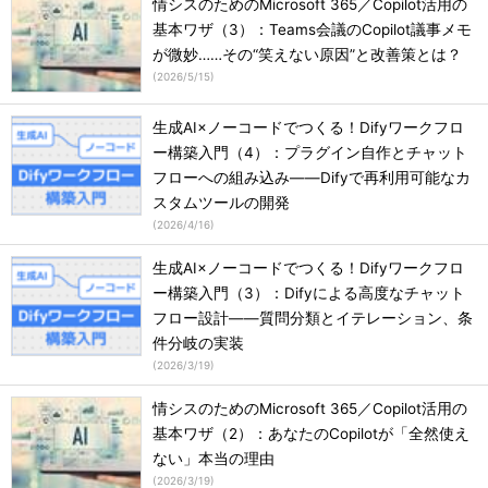
情シスのためのMicrosoft 365／Copilot活用の
基本ワザ（3）：Teams会議のCopilot議事メモ
が微妙……その“笑えない原因”と改善策とは？
(
2026/5/15
)
生成AI×ノーコードでつくる！Difyワークフロ
ー構築入門（4）：プラグイン自作とチャット
フローへの組み込み――Difyで再利用可能なカ
スタムツールの開発
(
2026/4/16
)
生成AI×ノーコードでつくる！Difyワークフロ
ー構築入門（3）：Difyによる高度なチャット
フロー設計――質問分類とイテレーション、条
件分岐の実装
(
2026/3/19
)
情シスのためのMicrosoft 365／Copilot活用の
基本ワザ（2）：あなたのCopilotが「全然使え
ない」本当の理由
(
2026/3/19
)