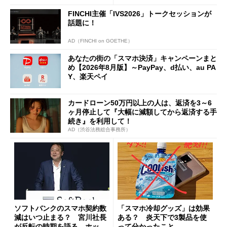
FINCHI主催「IVS2026」トークセッションが
話題に！
AD（FINCHI on GOETHE）
あなたの街の「スマホ決済」キャンペーンまと
め【2026年8月版】～PayPay、d払い、au PA
Y、楽天ペイ
カードローン50万円以上の人は、返済を3～6
ヶ月停止して『大幅に減額してから返済する手
続き』を利用して！
AD（渋谷法務総合事務所）
ソフトバンクのスマホ契約数
「スマホ冷却グッズ」は効果
減はいつ止まる？ 宮川社長
ある？ 炎天下で3製品を使
が反転の時期を語る ホッピ
って分かったこと