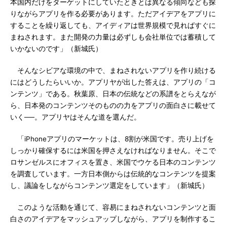
本国内だけをターゲットにしていたときとは異なる傾向なども探
りながらアプリを作る必要があります。ただアイデアをアプリに
することを繰り返しても、アイディアは世界規模で見ればすぐに
まねされます。また開発の力量は必ずしも会社単位では蓄積して
いかないのです」（新城氏）
そんなシビアな環境の中で、まねされないアプリを作り続ける
にはどうしたらいいか。アプリヤが出した答えは、アプリの「コ
ンテンツ」である。秋葉原、日本の伝統などの系譜をとらえなが
ら、日本発のコンテンツそのものの力をアプリの面白さに載せて
いく──。アプリヤはそんな道を選んだ。
「iPhoneアプリのマーケットは、8割が米国です。売り上げを
しっかり確保するには米国を押さえなければなりません。そこで
ロサンゼルスにオフィスを置き、米国でウケる日本のコンテンツ
を調査しています。一方日本側からは伝統的なコンテンツを提案
し、議論をしながらコンテンツ選定をしています」（新城氏）
このような活動を通じて、容易にまねされないコンテンツと面
白さのアイデアをマッシュアップしながら、アプリを制作するこ