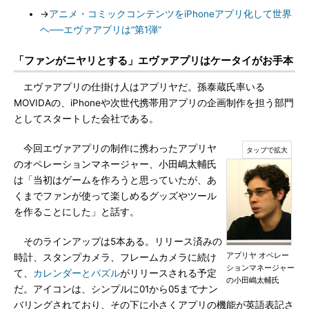
→
アニメ・コミックコンテンツをiPhoneアプリ化して世界
ヘ──エヴァアプリは“第1弾”
「ファンがニヤリとする」エヴァアプリはケータイがお手本
エヴァアプリの仕掛け人はアプリヤだ。孫泰蔵氏率いる
MOVIDAの、iPhoneや次世代携帯用アプリの企画制作を担う部門
としてスタートした会社である。
今回エヴァアプリの制作に携わったアプリヤ
のオペレーションマネージャー、小田嶋太輔氏
は「当初はゲームを作ろうと思っていたが、あ
くまでファンが使って楽しめるグッズやツール
を作ることにした」と話す。
そのラインアップは5本ある。リリース済みの
アプリヤ オペレー
時計、スタンプカメラ、フレームカメラに続け
ションマネージャー
て、
カレンダーとパズル
がリリースされる予定
の小田嶋太輔氏
だ。アイコンは、シンプルに01から05までナン
バリングされており、その下に小さくアプリの機能が英語表記さ