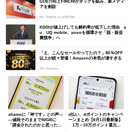
GOETHEとFINCHIがタッグを組み、新メディ
アを創設
AD（FINCHI on GOETHE）
KDDIが値上げしても解約率が低下した理由 a
u、UQ mobile、povoを循環させ「脱・販促
費競争」へ
「え、こんなセールやってたの？」80％OFF
以上が続々登場！Amazonの本気が凄すぎる
AD（Amazon）
ahamoに「神です」との声―
d払い、dポイントのキャンペ
―値段そのままで40GBに
ーンまとめ【8月1日最新版】
「課金されたのかと思った」
1万～10万ポイント還元の
と戸惑いも
施策がめじろ押し