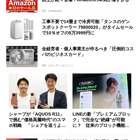
AD（Amazon）
工事不要で14畳まで冷房可能「タンスのゲン
スポットクーラー 79800020」がタイムセール
で10％オフの5万3999円に
全経営者・個人事業主が作るべき「圧倒的コス
パのビジネスカード」
AD（クレディセゾン）
シャープが「AQUOS R11」
LINEの新「プレミアムブロッ
で挑む“価格高騰時代”のスマ
ク」で完全な“絶縁”が可能
ホ戦略 「シェアを追うより
に？ 従来のブロック機能と
も既存ユーザーを大切に」
の決定的な違い