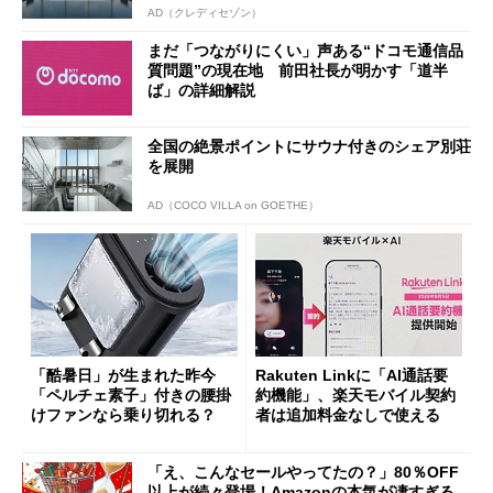
AD（クレディセゾン）
まだ「つながりにくい」声ある“ドコモ通信品
質問題”の現在地 前田社長が明かす「道半
ば」の詳細解説
全国の絶景ポイントにサウナ付きのシェア別荘
を展開
AD（COCO VILLA on GOETHE）
「酷暑日」が生まれた昨今
Rakuten Linkに「AI通話要
「ペルチェ素子」付きの腰掛
約機能」、楽天モバイル契約
けファンなら乗り切れる？
者は追加料金なしで使える
「え、こんなセールやってたの？」80％OFF
以上が続々登場！Amazonの本気が凄すぎる