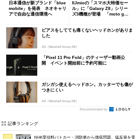
日本通信が新ブランド「blue
IIJmioの「スマホ大特価セー
mobile」を発表 ネオキャリ
ル」に「Galaxy Z8」シリー
アで自由な通信環境へ
ズ3機種が登場 「moto g37
j」や「OPPO Find X9 Ultr
a」も
ピアスをしてても痛くないヘッドホンがありま
した
AD（Marshall Group AB）
「Pixel 11 Pro Fold」のティーザー動画公
開 イベント開始前に予約可能に
ガシガシ使えるヘッドホン。カッターでも傷が
つきにくい
AD（Marshall Group AB）
Recommended by
記事ランキング
NHK受信料パトカー・消防車から徴収問題、猛反発を受