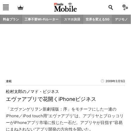
料金プラン
工事不要Wi-Fiルーター
スマホ決済
世界を変える5G
デジモノ
連載
2009年3月5日
松村太郎のノマド・ビジネス
エヴァアプリで花開くiPhoneビジネス
「ヱヴァンゲリヲン新劇場版：序」をモチーフにした一連の
iPhone／iPod touch用“エヴァアプリ”は、アプリヤとブロッコリ
ーがiPhoneアプリ市場に投じた一石だ。アプリヤが目指す“容易
にまねされない”アプリ開発の方向性を聞いた。