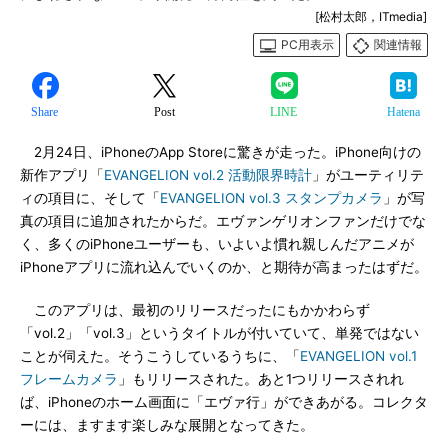
[松村太郎，ITmedia]
PC用表示
関連情報
Share
Post
LINE
Hatena
2月24日、iPhoneのApp Storeに驚きが走った。iPhone向けの
新作アプリ「
EVANGELION vol.2 活動限界時計
」がユーティリテ
ィの項目に、そして「
EVANGELION vol.3 スタンプカメラ
」が写
真の項目に追加されたからだ。エヴァンゲリオンファンだけでな
く、多くのiPhoneユーザーも、いよいよ慣れ親しんだアニメが
iPhoneアプリに流れ込んでいくのか、と期待が高まったはずだ。
このアプリは、最初のリリースだったにもかかわらず
「vol.2」「vol.3」というタイトルが付いていて、単発ではない
ことが伺えた。そうこうしているうちに、「
EVANGELION vol.1
フレームカメラ
」もリリースされた。あと1つリリースされれ
ば、iPhoneのホーム画面に「エヴァ行」ができあがる。コレクタ
ーには、ますます楽しみな展開となってきた。