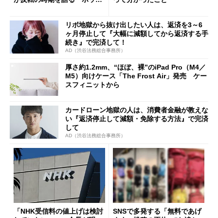
ング対策は「真剣にやりすぎ
た」
リボ地獄から抜け出したい人は、返済を3～6
ヶ月停止して『大幅に減額してから返済する手
続き』で完済して！
AD（渋谷法務総合事務所）
厚さ約1.2mm、“ほぼ、裸”のiPad Pro（M4／
M5）向けケース「The Frost Air」発売 ケー
スフィニットから
カードローン地獄の人は、消費者金融が教えな
い『返済停止して減額・免除する方法』で完済
して
AD（渋谷法務総合事務所）
「NHK受信料の値上げは検討
SNSで多発する「無料であげ