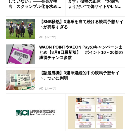
していない」――会長が明
ます」投稿の正体 “お涙ち
言 スクランブル化を求める
ょうだい”で偽サイトやLINE
声絶えず
へ誘導するカラクリ
【SNS騒然】3連単を当て続ける競馬予想サイ
トが異常すぎる
AD（ルーツ）
WAON POINTやAEON Payのキャンペーンま
とめ【8月6日最新版】 ポイント10～20倍の
獲得チャンス多数
【話題沸騰】3連単連続的中の競馬予想サイ
ト、ついに判明
AD（ルーツ）