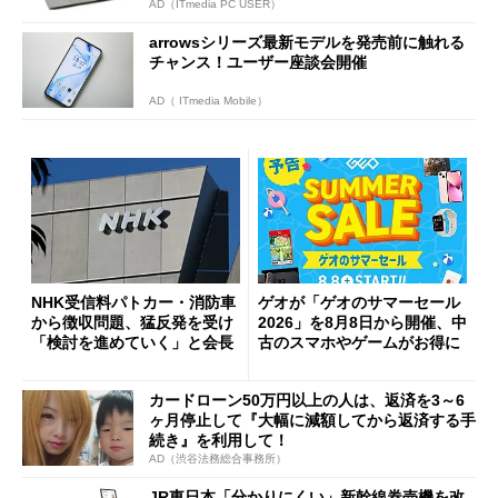
AD（ITmedia PC USER）
arrowsシリーズ最新モデルを発売前に触れる
チャンス！ユーザー座談会開催
AD（ ITmedia Mobile）
NHK受信料パトカー・消防車
ゲオが「ゲオのサマーセール
から徴収問題、猛反発を受け
2026」を8月8日から開催、中
「検討を進めていく」と会長
古のスマホやゲームがお得に
カードローン50万円以上の人は、返済を3～6
ヶ月停止して『大幅に減額してから返済する手
続き』を利用して！
AD（渋谷法務総合事務所）
JR東日本「分かりにくい」新幹線券売機を改