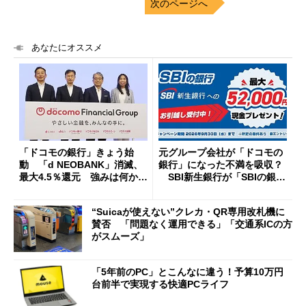
次のページへ
あなたにオススメ
「ドコモの銀行」きょう始
元グループ会社が「ドコモの
動 「d NEOBANK」消滅、
銀行」になった不満を吸収？
最大4.5％還元 強みは何か解
SBI新生銀行が「SBIの銀
説
行」として最大5.2万円のキャ
ッシュバックキャンペーンを
“Suicaが使えない”クレカ・QR専用改札機に
開催
賛否 「問題なく運用できる」「交通系ICの方
がスムーズ」
「5年前のPC」とこんなに違う！予算10万円
台前半で実現する快適PCライフ