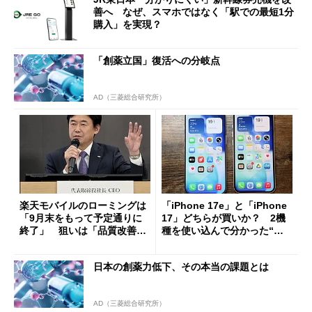
善へ なぜ、スマホではなく「駅での最短1分
購入」を実現？
「創薬立国」復活への分岐点
AD（三菱総合研究所）
楽天モバイルのローミングは
「iPhone 17e」と「iPhone
「9月末をもって予定通りに
17」どちらが買いか？ 2機
終了」 狙いは「品質改善」
種を使い込んで分かった“ス
ただし「ルーラル限定で期
ペック表にない違い”
限を切った新契約」の可能性
日本の創薬力低下、その本当の課題とは
も
AD（三菱総合研究所）