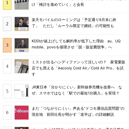
け「検討を進めていく」と会長
楽天モバイルのローミングは「予定通り9月末に終
了」 ただし「ルーラル限定で継続」の可能性も
KDDIが値上げしても解約率が低下した理由 au、UQ
mobile、povoを循環させ「脱・販促費競争」へ
ミストが出るハンディファンって涼しいの？ 家電量販
店でも買える「Aecooly Cold Air／Cold Air Pro」を試
す
JR東日本「分かりにくい」新幹線券売機を改善へ な
ぜ、スマホではなく「駅での最短1分購入」を実現？
まだ「つながりにくい」声ある“ドコモ通信品質問題”の
現在地 前田社長が明かす「道半ば」の詳細解説