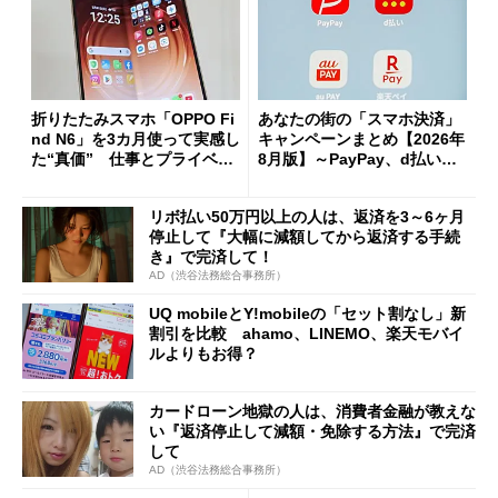
折りたたみスマホ「OPPO Fi
あなたの街の「スマホ決済」
nd N6」を3カ月使って実感し
キャンペーンまとめ【2026年
た“真価” 仕事とプライベー
8月版】～PayPay、d払い、a
トで大活躍
u PAY、楽天ペイ
リボ払い50万円以上の人は、返済を3～6ヶ月
停止して『大幅に減額してから返済する手続
き』で完済して！
AD（渋谷法務総合事務所）
UQ mobileとY!mobileの「セット割なし」新
割引を比較 ahamo、LINEMO、楽天モバイ
ルよりもお得？
カードローン地獄の人は、消費者金融が教えな
い『返済停止して減額・免除する方法』で完済
して
AD（渋谷法務総合事務所）