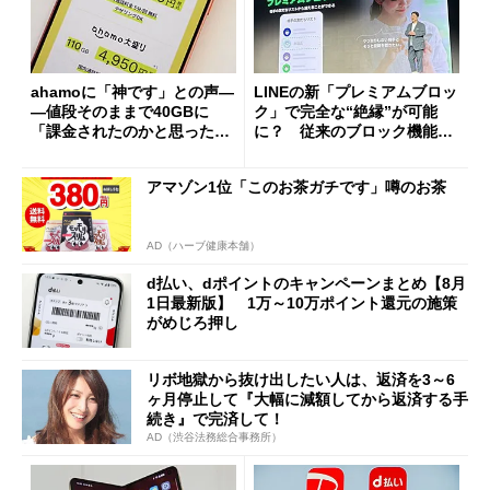
ahamoに「神です」との声―
LINEの新「プレミアムブロッ
―値段そのままで40GBに
ク」で完全な“絶縁”が可能
「課金されたのかと思った」
に？ 従来のブロック機能と
と戸惑いも
の決定的な違い
アマゾン1位「このお茶ガチです」噂のお茶
AD（ハーブ健康本舗）
d払い、dポイントのキャンペーンまとめ【8月
1日最新版】 1万～10万ポイント還元の施策
がめじろ押し
リボ地獄から抜け出したい人は、返済を3～6
ヶ月停止して『大幅に減額してから返済する手
続き』で完済して！
AD（渋谷法務総合事務所）