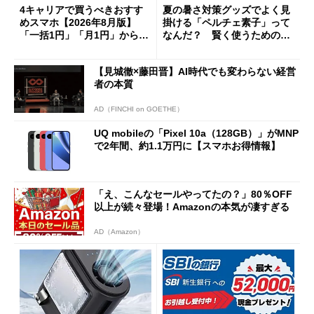
4キャリアで買うべきおすす
夏の暑さ対策グッズでよく見
めスマホ【2026年8月版】
掛ける「ペルチェ素子」って
「一括1円」「月1円」からお
なんだ？ 賢く使うための注
得なiPhone／Pixel／Galaxy
意点も
まで
【見城徹×藤田晋】AI時代でも変わらない経営
者の本質
AD（FINCHI on GOETHE）
UQ mobileの「Pixel 10a（128GB）」がMNP
で2年間、約1.1万円に【スマホお得情報】
「え、こんなセールやってたの？」80％OFF
以上が続々登場！Amazonの本気が凄すぎる
AD（Amazon）