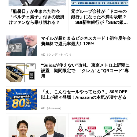
「酷暑日」が生まれた昨今
元グループ会社が「ドコモの
「ペルチェ素子」付きの腰掛
銀行」になった不満を吸収？
けファンなら乗り切れる？
SBI新生銀行が「SBIの銀
行」として最大5.2万円のキャ
ッシュバックキャンペーンを
マイルが超たまるビジネスカード！初年度年会
開催
費無料で還元率最大1.125%
AD（クレディセゾン）
“Suicaが使えない”改札、東京メトロ上野駅に
設置 期間限定で “クレカ”と“QRコード”専
用
「え、こんなセールやってたの？」80％OFF
以上が続々登場！Amazonの本気が凄すぎる
AD（Amazon）