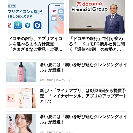
ドコモの銀行、アプリアイコ
「ドコモの銀行」で何が変わ
ンを選べるよう方針変更
る？ ドコモFG廣井社長に聞
「さまざまなご意見・ご要望
く「通信×金融」の攻勢とグ
を踏まえ」
ループ戦略
暑い夏には「潤いを呼び込むクレンジングオイ
ル」が最適！
AD（DHC｜CanCam.jp）
新しい「マイナアプリ」は8月25日から提供予
定 「マイナポータル」アプリのアップデート
として
暑い夏には「潤いを呼び込むクレンジングオイ
ル」が最適！
AD（DHC｜CanCam.jp）