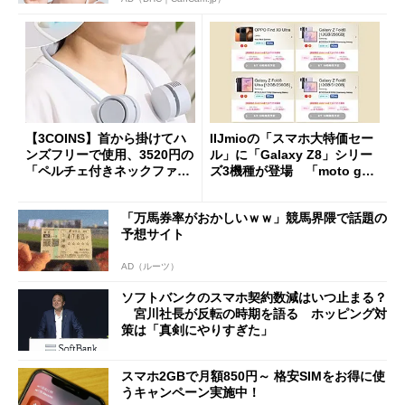
【3COINS】首から掛けてハ
IIJmioの「スマホ大特価セー
ンズフリーで使用、3520円の
ル」に「Galaxy Z8」シリー
「ペルチェ付きネックファ
ズ3機種が登場 「moto g37
ン」
j」や「OPPO Find X9 Ultr
a」も
「万馬券率がおかしいｗｗ」競馬界隈で話題の
予想サイト
AD（ルーツ）
ソフトバンクのスマホ契約数減はいつ止まる？
宮川社長が反転の時期を語る ホッピング対
策は「真剣にやりすぎた」
スマホ2GBで月額850円～ 格安SIMをお得に使
うキャンペーン実施中！