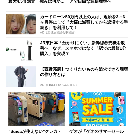
最大4.5％還元 強みは何か解
アで自由な通信環境へ
説
カードローン50万円以上の人は、返済を3～6
ヶ月停止して『大幅に減額してから返済する手
続き』を利用して！
AD（渋谷法務総合事務所）
JR東日本「分かりにくい」新幹線券売機を改
善へ なぜ、スマホではなく「駅での最短1分
購入」を実現？
【西野亮廣】つくりたいものを追求できる環境
の作り方とは
AD（FINCHI on GOETHE）
“Suicaが使えない”クレカ・
ゲオが「ゲオのサマーセール