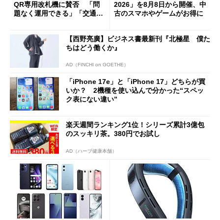
QR専用改札機に賛否 「問
2026」を8月8日から開催、中
題なく運用できる」「交通系I
古のスマホやゲームがお得に
Cの方がスムーズ」
【西野亮廣】ビジネス書最新刊『北極星 僕た
ちはどう働くか』
AD（FINCHI on GOETHE）
「iPhone 17e」と「iPhone 17」どちらが買
いか？ 2機種を使い込んで分かった“スペッ
ク表にない違い”
楽天週間ランキング1位！シリーズ累計3億包
のスッキリ茶。380円でお試し
AD（ハーブ健康本舗）