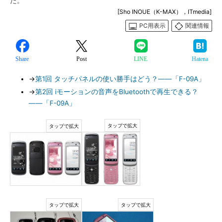
た。
[Sho INOUE（K-MAX），ITmedia]
PC用表示
関連情報
Share
Post
LINE
Hatena
→
第1回 タッチパネルの使い勝手はどう？――「F-09A」
→
第2回 iモーションの音声をBluetoothで再生できる？
――「F-09A」