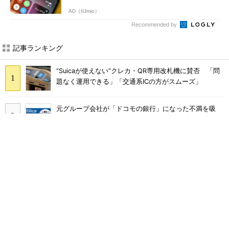
AD（IIJmio）
Recommended by
記事ランキング
“Suicaが使えない”クレカ・QR専用改札機に賛否 「問
題なく運用できる」「交通系ICの方がスムーズ」
元グループ会社が「ドコモの銀行」になった不満を吸
収？ SBI新生銀行が「SBIの銀行」として最大5.2万円
のキャッシュバックキャンペーンを開催
工事不要で14畳まで冷房可能「タンスのゲン スポット
クーラー 79800020」がタイムセールで10％オフの5万
3999円に
ソフトバンクのスマホ契約数減はいつ止まる？ 宮川社
長が反転の時期を語る ホッピング対策は「真剣にやり
すぎた」