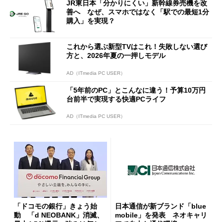
JR東日本「分かりにくい」新幹線券売機を改
善へ なぜ、スマホではなく「駅での最短1分
購入」を実現？
これから選ぶ新型TVはこれ！失敗しない選び
方と、2026年夏の一押しモデル
AD（ITmedia PC USER）
「5年前のPC」とこんなに違う！予算10万円
台前半で実現する快適PCライフ
AD（ITmedia PC USER）
「ドコモの銀行」きょう始
日本通信が新ブランド「blue
動 「d NEOBANK」消滅、
mobile」を発表 ネオキャリ