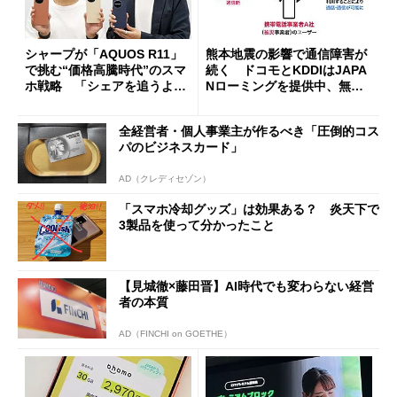
シャープが「AQUOS R11」
熊本地震の影響で通信障害が
で挑む“価格高騰時代”のスマ
続く ドコモとKDDIはJAPA
ホ戦略 「シェアを追うより
Nローミングを提供中、無料
も既存ユーザーを大切に」
Wi-Fi「00000JAPAN」も開
放
全経営者・個人事業主が作るべき「圧倒的コス
パのビジネスカード」
AD（クレディセゾン）
「スマホ冷却グッズ」は効果ある？ 炎天下で
3製品を使って分かったこと
【見城徹×藤田晋】AI時代でも変わらない経営
者の本質
AD（FINCHI on GOETHE）