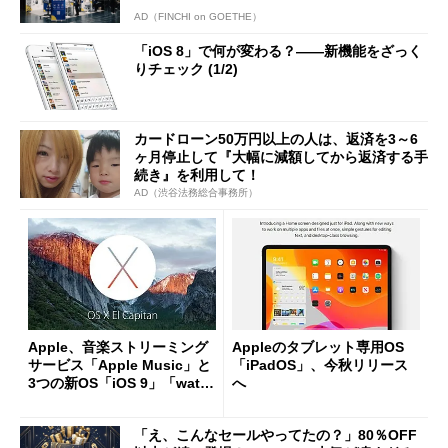
AD（FINCHI on GOETHE）
「iOS 8」で何が変わる？――新機能をざっく
りチェック (1/2)
カードローン50万円以上の人は、返済を3～6
ヶ月停止して『大幅に減額してから返済する手
続き』を利用して！
AD（渋谷法務総合事務所）
Apple、音楽ストリーミング
Appleのタブレット専用OS
サービス「Apple Music」と
「iPadOS」、今秋リリース
3つの新OS「iOS 9」「watc
へ
hOS 2」「OS X El Capita
n」を正式発表
「え、こんなセールやってたの？」80％OFF