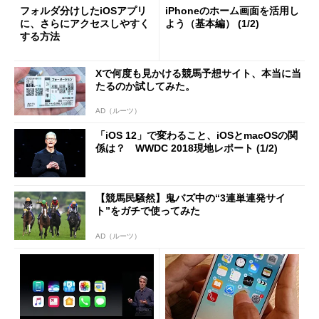
フォルダ分けしたiOSアプリ
iPhoneのホーム画面を活用し
に、さらにアクセスしやすく
よう（基本編） (1/2)
する方法
Xで何度も見かける競馬予想サイト、本当に当
たるのか試してみた。
AD（ルーツ）
「iOS 12」で変わること、iOSとmacOSの関
係は？ WWDC 2018現地レポート (1/2)
【競馬民騒然】鬼バズ中の“3連単連発サイ
ト”をガチで使ってみた
AD（ルーツ）