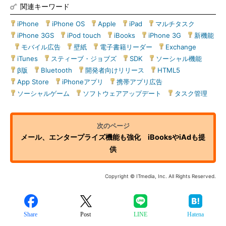
関連キーワード
iPhone
|
iPhone OS
|
Apple
|
iPad
|
マルチタスク
|
iPhone 3GS
|
iPod touch
|
iBooks
|
iPhone 3G
|
新機能
|
モバイル広告
|
壁紙
|
電子書籍リーダー
|
Exchange
|
iTunes
|
スティーブ・ジョブズ
|
SDK
|
ソーシャル機能
|
β版
|
Bluetooth
|
開発者向けリリース
|
HTML5
|
App Store
|
iPhoneアプリ
|
携帯アプリ広告
|
ソーシャルゲーム
|
ソフトウェアアップデート
|
タスク管理
メール、エンタープライズ機能も強化 iBooksやiAdも提
供
Copyright © ITmedia, Inc. All Rights Reserved.
Share
Post
LINE
Hatena