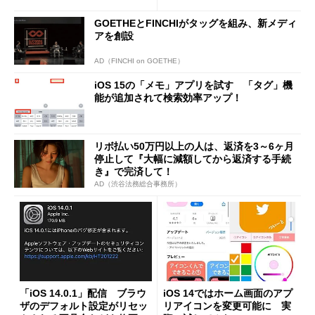
GOETHEとFINCHIがタッグを組み、新メディ
アを創設
AD（FINCHI on GOETHE）
iOS 15の「メモ」アプリを試す 「タグ」機
能が追加されて検索効率アップ！
リボ払い50万円以上の人は、返済を3～6ヶ月
停止して『大幅に減額してから返済する手続
き』で完済して！
AD（渋谷法務総合事務所）
「iOS 14.0.1」配信 ブラウ
iOS 14ではホーム画面のアプ
ザのデフォルト設定がリセッ
リアイコンを変更可能に 実