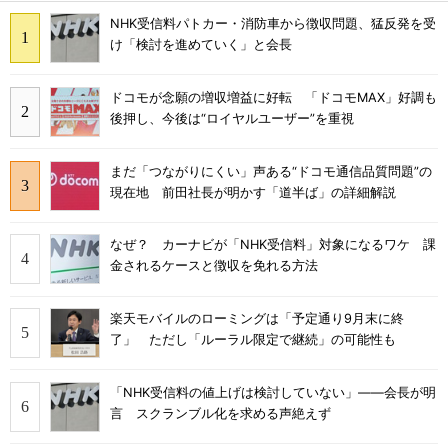
NHK受信料パトカー・消防車から徴収問題、猛反発を受
け「検討を進めていく」と会長
ドコモが念願の増収増益に好転 「ドコモMAX」好調も
後押し、今後は“ロイヤルユーザー”を重視
まだ「つながりにくい」声ある“ドコモ通信品質問題”の
現在地 前田社長が明かす「道半ば」の詳細解説
なぜ？ カーナビが「NHK受信料」対象になるワケ 課
金されるケースと徴収を免れる方法
楽天モバイルのローミングは「予定通り9月末に終
了」 ただし「ルーラル限定で継続」の可能性も
「NHK受信料の値上げは検討していない」――会長が明
言 スクランブル化を求める声絶えず