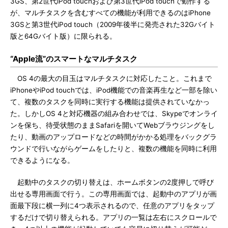
3GS、第2世代iPod touchおよび第3世代iPod touchで動作する
が、マルチタスクを含むすべての機能が利用できるのはiPhone
3GSと第3世代iPod touch（2009年後半に発売された32Gバイト
版と64Gバイト版）に限られる。
“Apple流”のスマートなマルチタスク
OS 4の最大の目玉はマルチタスクに対応したこと。これまで
iPhoneやiPod touchでは、iPod機能での音楽再生など一部を除い
て、複数のタスクを同時に実行する機能は提供されていなかっ
た。しかしOS 4と対応機器の組み合わせでは、Skypeでオンライ
ンを保ち、待受状態のままSafariを開いてWebブラウジングをし
たり、動画のアップロードなどの時間がかかる処理をバックグラ
ウンドで行いながらゲームをしたりと、複数の機能を同時に利用
できるようになる。
起動中のタスクの切り替えは、ホームボタンの2度押しで呼び
出せる専用画面で行う。この専用画面では、起動中のアプリが画
面最下段に横一列に4つ表示されるので、任意のアプリをタップ
するだけで切り替えられる。アプリの一覧は左右にスクロールで