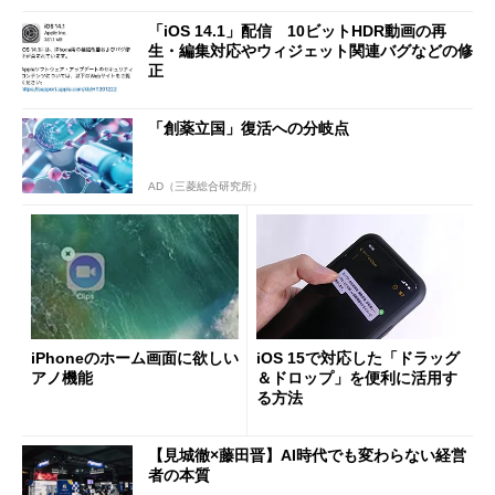
「iOS 14.1」配信 10ビットHDR動画の再
生・編集対応やウィジェット関連バグなどの修
正
「創薬立国」復活への分岐点
AD（三菱総合研究所）
iPhoneのホーム画面に欲しい
iOS 15で対応した「ドラッグ
アノ機能
＆ドロップ」を便利に活用す
る方法
【見城徹×藤田晋】AI時代でも変わらない経営
者の本質