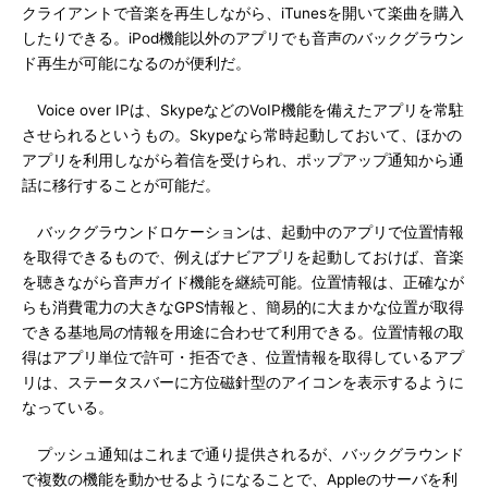
クライアントで音楽を再生しながら、iTunesを開いて楽曲を購入
したりできる。iPod機能以外のアプリでも音声のバックグラウン
ド再生が可能になるのが便利だ。
Voice over IPは、SkypeなどのVoIP機能を備えたアプリを常駐
させられるというもの。Skypeなら常時起動しておいて、ほかの
アプリを利用しながら着信を受けられ、ポップアップ通知から通
話に移行することが可能だ。
バックグラウンドロケーションは、起動中のアプリで位置情報
を取得できるもので、例えばナビアプリを起動しておけば、音楽
を聴きながら音声ガイド機能を継続可能。位置情報は、正確なが
らも消費電力の大きなGPS情報と、簡易的に大まかな位置が取得
できる基地局の情報を用途に合わせて利用できる。位置情報の取
得はアプリ単位で許可・拒否でき、位置情報を取得しているアプ
リは、ステータスバーに方位磁針型のアイコンを表示するように
なっている。
プッシュ通知はこれまで通り提供されるが、バックグラウンド
で複数の機能を動かせるようになることで、Appleのサーバを利