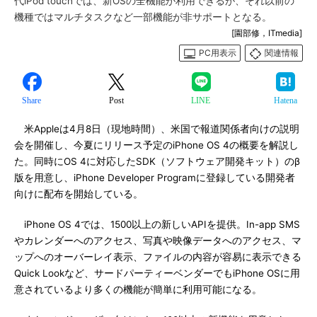
代iPod touchでは、新OSの全機能が利用できるが、それ以前の
機種ではマルチタスクなど一部機能が非サポートとなる。
[園部修，ITmedia]
PC用表示
関連情報
Share
Post
LINE
Hatena
米Appleは4月8日（現地時間）、米国で報道関係者向けの説明
会を開催し、今夏にリリース予定のiPhone OS 4の概要を解説し
た。同時にOS 4に対応したSDK（ソフトウェア開発キット）のβ
版を用意し、iPhone Developer Programに登録している開発者
向けに配布を開始している。
iPhone OS 4では、1500以上の新しいAPIを提供。In-app SMS
やカレンダーへのアクセス、写真や映像データへのアクセス、マ
ップへのオーバーレイ表示、ファイルの内容が容易に表示できる
Quick Lookなど、サードパーティーベンダーでもiPhone OSに用
意されているより多くの機能が簡単に利用可能になる。