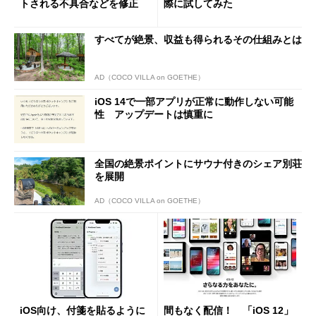
トされる不具合などを修正
際に試してみた
すべてが絶景、収益も得られるその仕組みとは
AD（COCO VILLA on GOETHE）
iOS 14で一部アプリが正常に動作しない可能
性 アップデートは慎重に
全国の絶景ポイントにサウナ付きのシェア別荘
を展開
AD（COCO VILLA on GOETHE）
iOS向け、付箋を貼るように
間もなく配信！ 「iOS 12」