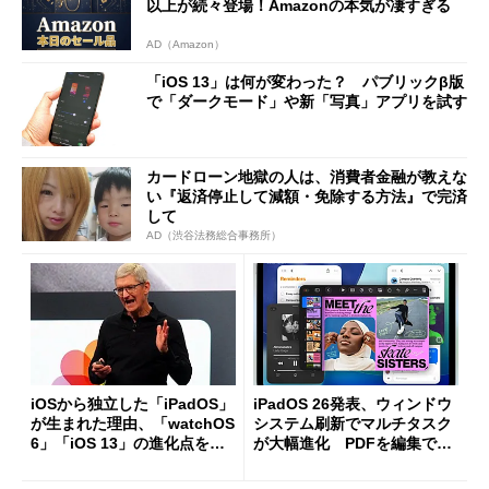
以上が続々登場！Amazonの本気が凄すぎる
AD（Amazon）
「iOS 13」は何が変わった？ パブリックβ版
で「ダークモード」や新「写真」アプリを試す
カードローン地獄の人は、消費者金融が教えな
い『返済停止して減額・免除する方法』で完済
して
AD（渋谷法務総合事務所）
iOSから独立した「iPadOS」
iPadOS 26発表、ウィンドウ
が生まれた理由、「watchOS
システム刷新でマルチタスク
6」「iOS 13」の進化点を読
が大幅進化 PDFを編集でき
み解く
る「プレビュー」アプリも