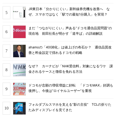
JR東日本「分かりにくい」新幹線券売機を改善へ な
ぜ、スマホではなく「駅での最短1分購入」を実現？
まだ「つながりにくい」声ある“ドコモ通信品質問題”の
現在地 前田社長が明かす「道半ば」の詳細解説
ahamoの「40GB化」は値上げの布石か？ 通信品質改
善と料金設定で揺れるドコモの戦略
なぜ？ カーナビが「NHK受信料」対象になるワケ 課
金されるケースと徴収を免れる方法
ドコモが念願の増収増益に好転 「ドコモMAX」好調も
後押し、今後は“ロイヤルユーザー”を重視
フォルダブルスマホを支える“影の主役” TCLの折りた
たみディスプレイを見てきた