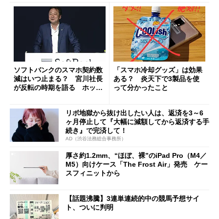
ソフトバンクのスマホ契約数
「スマホ冷却グッズ」は効果
減はいつ止まる？ 宮川社長
ある？ 炎天下で3製品を使
が反転の時期を語る ホッピ
って分かったこと
ング対策は「真剣にやりすぎ
た」
リボ地獄から抜け出したい人は、返済を3～6
ヶ月停止して『大幅に減額してから返済する手
続き』で完済して！
AD（渋谷法務総合事務所）
厚さ約1.2mm、“ほぼ、裸”のiPad Pro（M4／
M5）向けケース「The Frost Air」発売 ケー
スフィニットから
【話題沸騰】3連単連続的中の競馬予想サイ
ト、ついに判明