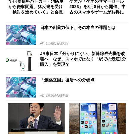
NHK受信料パトカー・消防車
ゲオが「ゲオのサマーセール
から徴収問題、猛反発を受け
2026」を8月8日から開催、中
「検討を進めていく」と会長
古のスマホやゲームがお得に
日本の創薬力低下、その本当の課題とは
AD（三菱総合研究所）
JR東日本「分かりにくい」新幹線券売機を改
善へ なぜ、スマホではなく「駅での最短1分
購入」を実現？
「創薬立国」復活への分岐点
AD（三菱総合研究所）