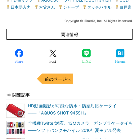
HDMIリンク
|
AQUOSケータイ FULLTOUCH 941SH
|
CCD
|
日本語入力
|
お父さん
|
シャープ
|
タッチパネル
|
白戸家
Copyright © ITmedia, Inc. All Rights Reserved.
関連情報
Share
Post
LINE
Hatena
前のページへ
関連記事
HD動画撮影が可能な防水・防塵対応ケータイ
――「AQUOS SHOT 945SH」
全機種Twitter対応、13Mカメラ、ガンプラケータイも
――ソフトバンクモバイル 2010年夏モデル発表