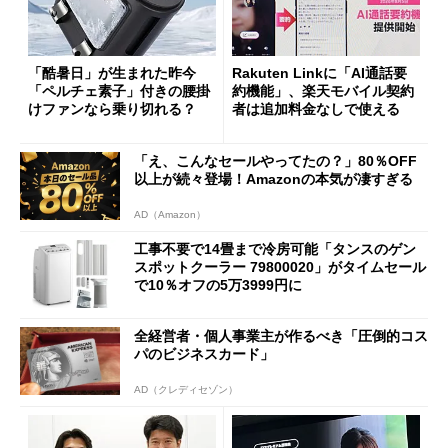
「酷暑日」が生まれた昨今
Rakuten Linkに「AI通話要
「ペルチェ素子」付きの腰掛
約機能」、楽天モバイル契約
けファンなら乗り切れる？
者は追加料金なしで使える
「え、こんなセールやってたの？」80％OFF
以上が続々登場！Amazonの本気が凄すぎる
AD（Amazon）
工事不要で14畳まで冷房可能「タンスのゲン
スポットクーラー 79800020」がタイムセール
で10％オフの5万3999円に
全経営者・個人事業主が作るべき「圧倒的コス
パのビジネスカード」
AD（クレディセゾン）