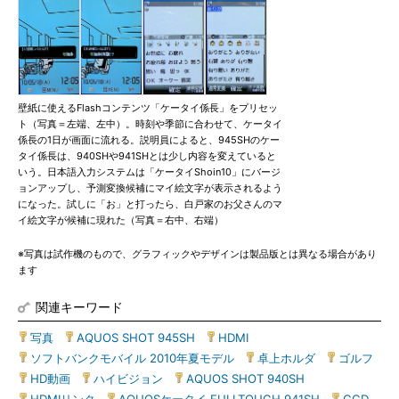
壁紙に使えるFlashコンテンツ「ケータイ係長」をプリセッ
ト（写真＝左端、左中）。時刻や季節に合わせて、ケータイ
係長の1日が画面に流れる。説明員によると、945SHのケー
タイ係長は、940SHや941SHとは少し内容を変えていると
いう。日本語入力システムは「ケータイShoin10」にバージ
ョンアップし、予測変換候補にマイ絵文字が表示されるよう
になった。試しに「お」と打ったら、白戸家のお父さんのマ
イ絵文字が候補に現れた（写真＝右中、右端）
※写真は試作機のもので、グラフィックやデザインは製品版とは異なる場合があり
ます
関連キーワード
写真
|
AQUOS SHOT 945SH
|
HDMI
|
ソフトバンクモバイル 2010年夏モデル
|
卓上ホルダ
|
ゴルフ
|
HD動画
|
ハイビジョン
|
AQUOS SHOT 940SH
|