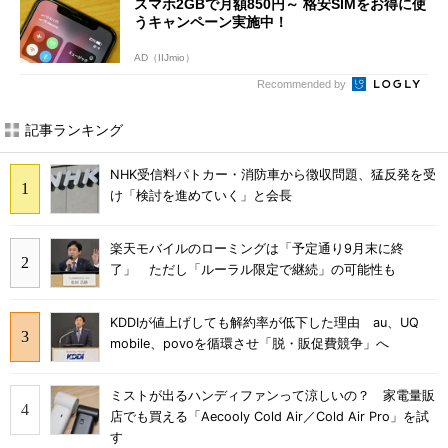
スマホ2GBで月額850円～ 格安SIMをお得に使
うキャンペーン実施中！
AD（IIJmio）
Recommended by
記事ランキング
NHK受信料パトカー・消防車から徴収問題、猛反発を受
け「検討を進めていく」と会長
楽天モバイルのローミングは「予定通り9月末に終
了」 ただし「ルーラル限定で継続」の可能性も
KDDIが値上げしても解約率が低下した理由 au、UQ
mobile、povoを循環させ「脱・販促費競争」へ
ミストが出るハンディファンって涼しいの？ 家電量販
店でも買える「Aecooly Cold Air／Cold Air Pro」を試
す