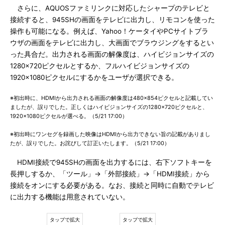
さらに、AQUOSファミリンクに対応したシャープのテレビと
接続すると、945SHの画面をテレビに出力し、リモコンを使った
操作も可能になる。例えば、Yahoo！ケータイやPCサイトブラ
ウザの画面をテレビに出力し、大画面でブラウジングをするとい
った具合だ。出力される画面の解像度は、ハイビジョンサイズの
1280×720ピクセルとするか、フルハイビジョンサイズの
1920×1080ピクセルにするかをユーザが選択できる。
※初出時に、HDMIから出力される画面の解像度は480×854ピクセルと記載してい
ましたが、誤りでした。正しくはハイビジョンサイズの1280×720ピクセルと、
1920×1080ピクセルが選べる。（5/21 17:00）
※初出時にワンセグを録画した映像はHDMIから出力できない旨の記載がありまし
たが、誤りでした。お詫びして訂正いたします。（5/21 17:00）
HDMI接続で945SHの画面を出力するには、右下ソフトキーを
長押しするか、「ツール」→「外部接続」→「HDMI接続」から
接続をオンにする必要がある。なお、接続と同時に自動でテレビ
に出力する機能は用意されていない。