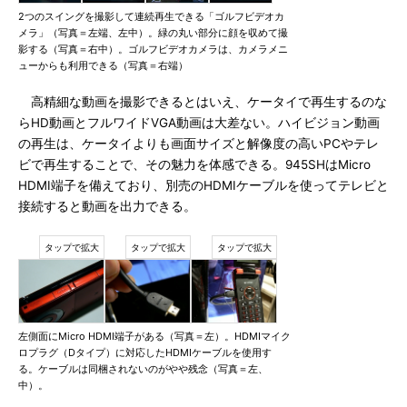
2つのスイングを撮影して連続再生できる「ゴルフビデオカ
メラ」（写真＝左端、左中）。緑の丸い部分に顔を収めて撮
影する（写真＝右中）。ゴルフビデオカメラは、カメラメニ
ューからも利用できる（写真＝右端）
高精細な動画を撮影できるとはいえ、ケータイで再生するのな
らHD動画とフルワイドVGA動画は大差ない。ハイビジョン動画
の再生は、ケータイよりも画面サイズと解像度の高いPCやテレ
ビで再生することで、その魅力を体感できる。945SHはMicro
HDMI端子を備えており、別売のHDMIケーブルを使ってテレビと
接続すると動画を出力できる。
左側面にMicro HDMI端子がある（写真＝左）。HDMIマイク
ロプラグ（Dタイプ）に対応したHDMIケーブルを使用す
る。ケーブルは同梱されないのがやや残念（写真＝左、
中）。