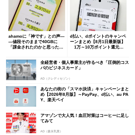
ahamoに「神です」との声―
d払い、dポイントのキャンペ
―値段そのままで40GBに
ーンまとめ【8月1日最新版】
「課金されたのかと思った」
1万～10万ポイント還元の
と戸惑いも
施策がめじろ押し
全経営者・個人事業主が作るべき「圧倒的コス
パのビジネスカード」
AD（クレディセゾン）
あなたの街の「スマホ決済」キャンペーンまと
め【2026年8月版】～PayPay、d払い、au PA
Y、楽天ペイ
アマゾンで大人気！血圧対策はコーヒーに足し
てみて
AD（森永乳業）