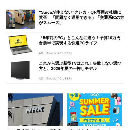
説
行」として最大5.2万円のキャ
ッシュバックキャンペーンを
“Suicaが使えない”クレカ・QR専用改札機に
開催
賛否 「問題なく運用できる」「交通系ICの方
がスムーズ」
「5年前のPC」とこんなに違う！予算10万円
台前半で実現する快適PCライフ
AD（ITmedia PC USER）
これから選ぶ新型TVはこれ！失敗しない選び
方と、2026年夏の一押しモデル
AD（ITmedia PC USER）