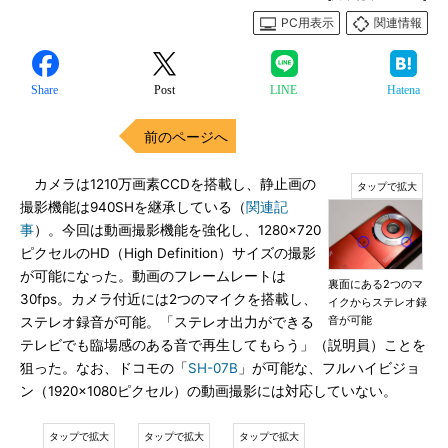
PC用表示
関連情報
Share
Post
LINE
Hatena
前のページへ
カメラは1210万画素CCDを搭載し、静止画の
撮影機能は940SHを継承している（
関連記
事
）。今回は動画撮影機能を強化し、1280×720
ピクセルのHD（High Definition）サイズの撮影
が可能になった。動画のフレームレートは
裏面にある2つのマ
30fps。カメラ付近には2つのマイクを搭載し、
イクからステレオ録
音が可能
ステレオ録音が可能。「ステレオ出力ができる
テレビでも臨場感のある音で再生してもらう」（説明員）ことを
狙った。なお、ドコモの「
SH-07B
」が可能な、フルハイビジョ
ン（1920×1080ピクセル）の動画撮影には対応していない。