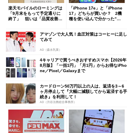
楽天モバイルのローミングは
「iPhone 17e」と「iPhone
「9月末をもって予定通りに
17」どちらが買いか？ 2機
終了」 狙いは「品質改善」
種を使い込んで分かった“ス
ただし「ルーラル限定で期
ペック表にない違い”
限を切った新契約」の可能性
アマゾンで大人気！血圧対策はコーヒーに足し
も
てみて
AD（森永乳業）
4キャリアで買うべきおすすめスマホ【2026年
8月版】「一括1円」「月1円」からお得なiPho
ne／Pixel／Galaxyまで
カードローン50万円以上の人は、返済を3～6
ヶ月停止して『大幅に減額してから返済する手
続き』を利用して！
AD（渋谷法務総合事務所）