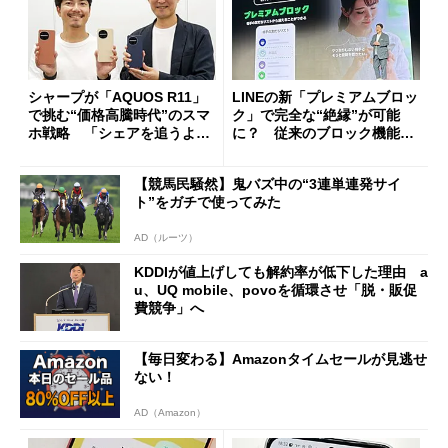
シャープが「AQUOS R11」
LINEの新「プレミアムブロッ
で挑む“価格高騰時代”のスマ
ク」で完全な“絶縁”が可能
ホ戦略 「シェアを追うより
に？ 従来のブロック機能と
も既存ユーザーを大切に」
の決定的な違い
【競馬民騒然】鬼バズ中の“3連単連発サイ
ト”をガチで使ってみた
AD（ルーツ）
KDDIが値上げしても解約率が低下した理由 a
u、UQ mobile、povoを循環させ「脱・販促
費競争」へ
【毎日変わる】Amazonタイムセールが見逃せ
ない！
AD（Amazon）