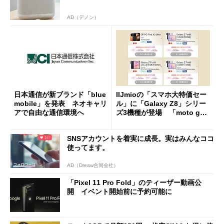
AD（デノン）
日本通信が新ブランド「blue
IIJmioの「スマホ大特価セー
mobile」を発表 ネオキャリ
ル」に「Galaxy Z8」シリー
アで自由な通信環境へ
ズ3機種が登場 「moto g37
j」や「OPPO Find X9 Ultr
a」も
SNSアカウントを着実に成長。実はみんなココ
使ってます。
AD（Dreaw合同会社）
「Pixel 11 Pro Fold」のティーザー動画公
開 イベント開始前に予約可能に