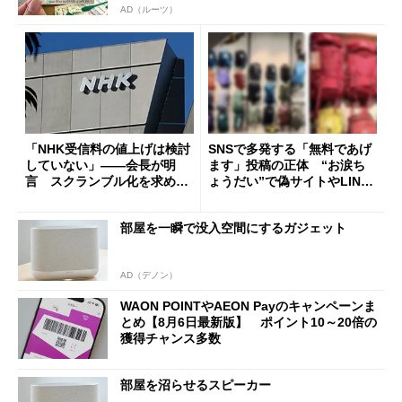
AD（ルーツ）
「NHK受信料の値上げは検討
SNSで多発する「無料であげ
していない」――会長が明
ます」投稿の正体 “お涙ち
言 スクランブル化を求める
ょうだい”で偽サイトやLINE
声絶えず
へ誘導するカラクリ
部屋を一瞬で没入空間にするガジェット
AD（デノン）
WAON POINTやAEON Payのキャンペーンま
とめ【8月6日最新版】 ポイント10～20倍の
獲得チャンス多数
部屋を沼らせるスピーカー