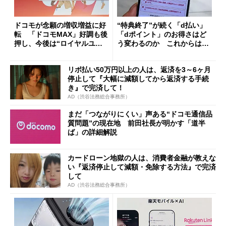
ドコモが念願の増収増益に好
“特典終了”が続く「d払い」
転 「ドコモMAX」好調も後
「dポイント」のお得さはど
押し、今後は“ロイヤルユー
う変わるのか これからは
ザー”を重視
「dカード」の利用が得策？
リボ払い50万円以上の人は、返済を3～6ヶ月
停止して『大幅に減額してから返済する手続
き』で完済して！
AD（渋谷法務総合事務所）
まだ「つながりにくい」声ある“ドコモ通信品
質問題”の現在地 前田社長が明かす「道半
ば」の詳細解説
カードローン地獄の人は、消費者金融が教えな
い『返済停止して減額・免除する方法』で完済
して
AD（渋谷法務総合事務所）