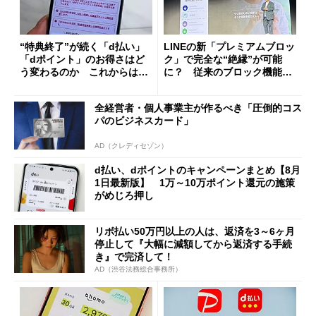
“特典終了”が続く「d払い」
LINEの新「プレミアムブロッ
「dポイント」のお得さはど
ク」で完全な“絶縁”が可能
う変わるのか これからは
に？ 従来のブロック機能と
「dカード」の利用が得策？
の決定的な違い
全経営者・個人事業主が作るべき「圧倒的コス
パのビジネスカード」
AD（クレディセゾン）
d払い、dポイントのキャンペーンまとめ【8月
1日最新版】 1万～10万ポイント還元の施策
がめじろ押し
リボ払い50万円以上の人は、返済を3～6ヶ月
停止して『大幅に減額してから返済する手続
き』で完済して！
AD（渋谷法務総合事務所）