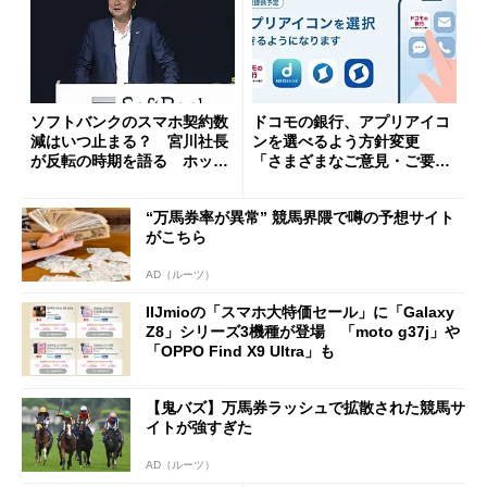
ソフトバンクのスマホ契約数
ドコモの銀行、アプリアイコ
減はいつ止まる？ 宮川社長
ンを選べるよう方針変更
が反転の時期を語る ホッピ
「さまざまなご意見・ご要望
ング対策は「真剣にやりすぎ
を踏まえ」
た」
“万馬券率が異常” 競馬界隈で噂の予想サイト
がこちら
AD（ルーツ）
IIJmioの「スマホ大特価セール」に「Galaxy
Z8」シリーズ3機種が登場 「moto g37j」や
「OPPO Find X9 Ultra」も
【鬼バズ】万馬券ラッシュで拡散された競馬サ
イトが強すぎた
AD（ルーツ）