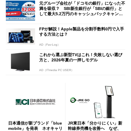
元グループ会社が「ドコモの銀行」になった不
満を吸収？ SBI新生銀行が「SBIの銀行」と
して最大5.2万円のキャッシュバックキャンペ
ーンを開催
FPが解説！Apple製品を分割手数料0円で入手
する方法とは？
AD（Fav-Log）
これから選ぶ新型TVはこれ！失敗しない選び
方と、2026年夏の一押しモデル
AD（ITmedia PC USER）
日本通信が新ブランド「blue
JR東日本「分かりにくい」新
mobile」を発表 ネオキャリ
幹線券売機を改善へ なぜ、