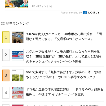
AD（Rチャンネル）
Recommended by
記事ランキング
“Suicaが使えない”クレカ・QR専用改札機に賛否 「問
題なく運用できる」「交通系ICの方がスムーズ」
元グループ会社が「ドコモの銀行」になった不満を吸
収？ SBI新生銀行が「SBIの銀行」として最大5.2万円
のキャッシュバックキャンペーンを開催
SNSで多発する「無料であげます」投稿の正体 “お涙
ちょうだい”で偽サイトやLINEへ誘導するカラクリ
ドコモが念願の増収増益に好転 「ドコモMAX」好調も
後押し、今後は“ロイヤルユーザー”を重視