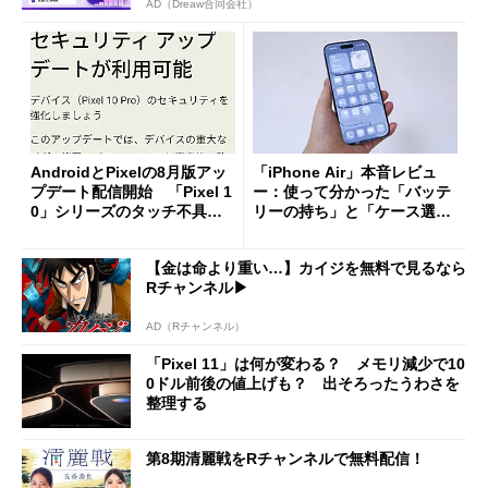
AD（Dreaw合同会社）
AndroidとPixelの8月版アッ
「iPhone Air」本音レビュ
プデート配信開始 「Pixel 1
ー：使って分かった「バッテ
0」シリーズのタッチ不具合
リーの持ち」と「ケース選
修正やGPU性能改善なども
び」の悩ましさ
【金は命より重い…】カイジを無料で見るなら
Rチャンネル▶︎
AD（Rチャンネル）
「Pixel 11」は何が変わる？ メモリ減少で10
0ドル前後の値上げも？ 出そろったうわさを
整理する
第8期清麗戦をRチャンネルで無料配信！