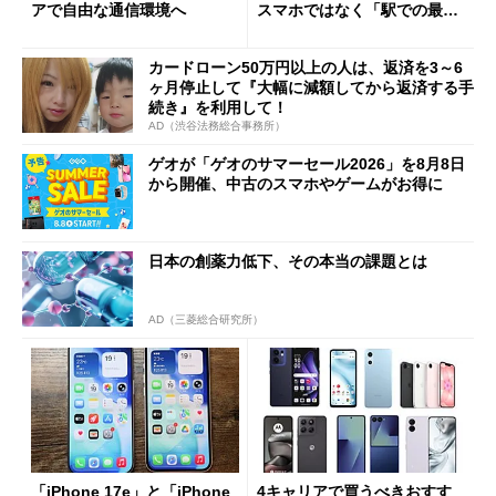
アで自由な通信環境へ
スマホではなく「駅での最短
1分購入」を実現？
カードローン50万円以上の人は、返済を3～6
ヶ月停止して『大幅に減額してから返済する手
続き』を利用して！
AD（渋谷法務総合事務所）
ゲオが「ゲオのサマーセール2026」を8月8日
から開催、中古のスマホやゲームがお得に
日本の創薬力低下、その本当の課題とは
AD（三菱総合研究所）
「iPhone 17e」と「iPhone
4キャリアで買うべきおすす