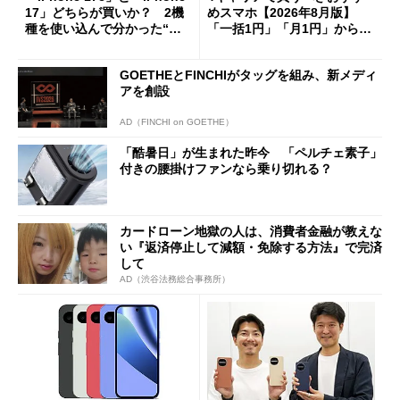
17」どちらが買いか？ 2機
めスマホ【2026年8月版】
種を使い込んで分かった“ス
「一括1円」「月1円」からお
ペック表にない違い”
得なiPhone／Pixel／Galaxy
まで
GOETHEとFINCHIがタッグを組み、新メディ
アを創設
AD（FINCHI on GOETHE）
「酷暑日」が生まれた昨今 「ペルチェ素子」
付きの腰掛けファンなら乗り切れる？
カードローン地獄の人は、消費者金融が教えな
い『返済停止して減額・免除する方法』で完済
して
AD（渋谷法務総合事務所）