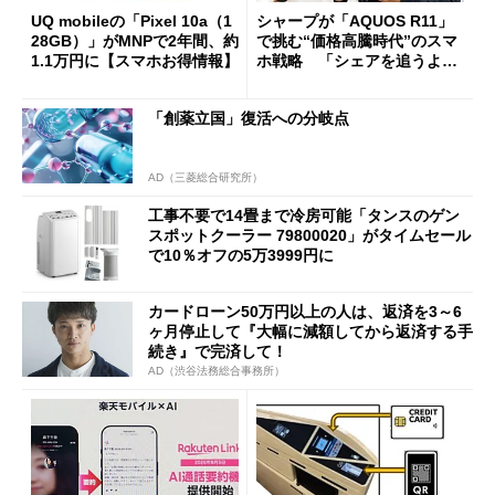
UQ mobileの「Pixel 10a（1
シャープが「AQUOS R11」
28GB）」がMNPで2年間、約
で挑む“価格高騰時代”のスマ
1.1万円に【スマホお得情報】
ホ戦略 「シェアを追うより
も既存ユーザーを大切に」
「創薬立国」復活への分岐点
AD（三菱総合研究所）
工事不要で14畳まで冷房可能「タンスのゲン
スポットクーラー 79800020」がタイムセール
で10％オフの5万3999円に
カードローン50万円以上の人は、返済を3～6
ヶ月停止して『大幅に減額してから返済する手
続き』で完済して！
AD（渋谷法務総合事務所）