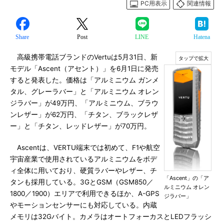
PC用表示
関連情報
Share
Post
LINE
Hatena
高級携帯電話ブランドのVertuは5月31日、新
モデル「Ascent（アセント）」を6月1日に発売
すると発表した。価格は「アルミニウム ガンメ
タル、グレーラバー」と「アルミニウム オレン
ジラバー」が49万円、「アルミニウム、ブラウ
ンレザー」が62万円、「チタン、ブラックレザ
ー」と「チタン、レッドレザー」が70万円。
Ascentは、VERTU端末では初めて、F1や航空
宇宙産業で使用されているアルミニウムをボデ
ィ全体に用いており、硬質ラバーやレザー、チ
「Ascent」の「ア
タンも採用している。3GとGSM（GSM850／
ルミニウム オレン
1800／1900）エリアで利用できるほか、A-GPS
ジラバー」
やモーションセンサーにも対応している。内蔵
メモリは32Gバイト。カメラはオートフォーカスとLEDフラッシ