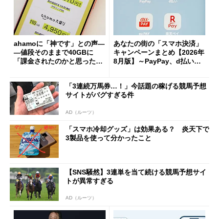
ahamoに「神です」との声―
あなたの街の「スマホ決済」
―値段そのままで40GBに
キャンペーンまとめ【2026年
「課金されたのかと思った」
8月版】～PayPay、d払い、a
と戸惑いも
u PAY、楽天ペイ
「3連続万馬券…！」今話題の稼げる競馬予想
サイトがバグすぎる件
AD（ルーツ）
「スマホ冷却グッズ」は効果ある？ 炎天下で
3製品を使って分かったこと
【SNS騒然】3連単を当て続ける競馬予想サイ
トが異常すぎる
AD（ルーツ）