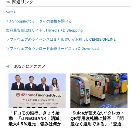
関連リンク
Vertu
+D Shoppingでケータイの価格を調べる
製品最安値比較サイト：ITmedia +D Shopping
ソフトウェアのライセンスはまとめ買いがお得：LICENSE ONLINE
ソフトウェアダウンロード販売サービス：+D Download
あなたにオススメ
「ドコモの銀行」きょう始
“Suicaが使えない”クレカ・
動 「d NEOBANK」消滅、
QR専用改札機に賛否 「問
最大4.5％還元 強みは何か解
題なく運用できる」「交通系I
説
Cの方がスムーズ」