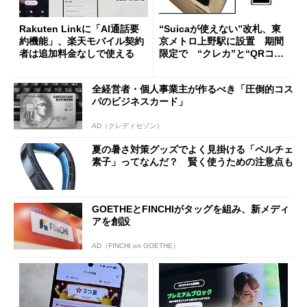
Rakuten Linkに「AI通話要
“Suicaが使えない”改札、東
約機能」、楽天モバイル契約
京メトロ上野駅に設置 期間
者は追加料金なしで使える
限定で “クレカ”と“QRコー
ド”専用
全経営者・個人事業主が作るべき「圧倒的コス
パのビジネスカード」
AD（クレディセゾン）
夏の暑さ対策グッズでよく見掛ける「ペルチェ
素子」ってなんだ？ 賢く使うための注意点も
GOETHEとFINCHIがタッグを組み、新メディ
アを創設
AD（FINCHI on GOETHE）