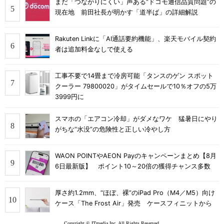
まだ「つながりにくい」声ある“ドコモ通信品質問題”の
現在地 前田社長が明かす「道半ば」の詳細解説
Rakuten Linkに「AI通話要約機能」、楽天モバイル契約
者は追加料金なしで使える
工事不要で14畳まで冷房可能「タンスのゲン スポット
クーラー 79800020」がタイムセールで10％オフの5万
3999円に
スマホの「エアコン冷却」がダメなワケ 猛暑日にやり
がちな“水没”の危険性と正しい冷やし方
WAON POINTやAEON Payのキャンペーンまとめ【8月
6日最新版】 ポイント10～20倍の獲得チャンス多数
厚さ約1.2mm、“ほぼ、裸”のiPad Pro（M4／M5）向け
ケース「The Frost Air」発売 ケースフィニットから
Copyright © ITmedia Inc. All Rights Reserved.