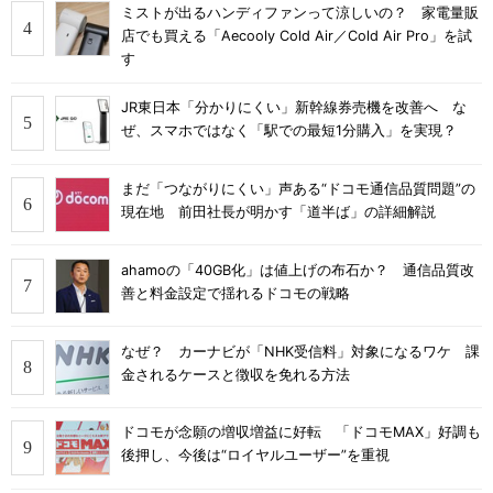
ミストが出るハンディファンって涼しいの？ 家電量販
店でも買える「Aecooly Cold Air／Cold Air Pro」を試
す
JR東日本「分かりにくい」新幹線券売機を改善へ な
ぜ、スマホではなく「駅での最短1分購入」を実現？
まだ「つながりにくい」声ある“ドコモ通信品質問題”の
現在地 前田社長が明かす「道半ば」の詳細解説
ahamoの「40GB化」は値上げの布石か？ 通信品質改
善と料金設定で揺れるドコモの戦略
なぜ？ カーナビが「NHK受信料」対象になるワケ 課
金されるケースと徴収を免れる方法
ドコモが念願の増収増益に好転 「ドコモMAX」好調も
後押し、今後は“ロイヤルユーザー”を重視