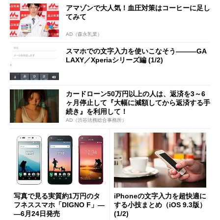
アマゾンで大人気！血圧対策はコーヒーに足し
てみて
AD（森永乳業）
スマホでの文字入力を使いこなそう―――GA
LAXY／Xperiaシリーズ編 (1/2)
カードローン50万円以上の人は、返済を3～6
ヶ月停止して『大幅に減額してから返済する手
続き』を利用して！
AD（渋谷法務総合事務所）
写真で見る実質約1万円のタ
iPhoneの文字入力を超快適に
フネススマホ「DIGNO F」―
する小技まとめ（iOS 9.3版）
―6月24日発売
(1/2)