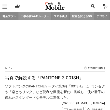
料金プラン
工事不要Wi-Fiルーター
スマホ決済
世界を変える5G
デジモノ
レビュー
2010年11月9日
写真で解説する「PANTONE 3 001SH」
ソフトバンクのPANTONEケータイ第3弾「001SH」は、ワンセグ
や「楽ともリンク」など便利な機能を新たに搭載し、使い勝手の
優れたスタンダードなモデルに進化した。
[mi2_303（K-MAX），ITmedia]
PC用表示
関連情報