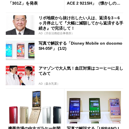
「301Z」を発表
ACE 2 921SH」（懐かしのケ
ータイ）
リボ地獄から抜け出したい人は、返済を3～6
ヶ月停止して『大幅に減額してから返済する手
続き』で完済して！
AD（渋谷法務総合事務所）
写真で解説する「Disney Mobile on docomo
SH-05F」 (1/2)
アマゾンで大人気！血圧対策はコーヒーに足し
てみて
AD（森永乳業）
携帯市場の中古ガラケー年間
写真で解説する「URBANO L