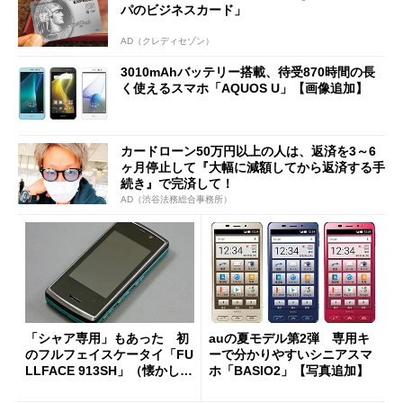
パのビジネスカード」
AD（クレディセゾン）
3010mAhバッテリー搭載、待受870時間の長
く使えるスマホ「AQUOS U」【画像追加】
カードローン50万円以上の人は、返済を3～6
ヶ月停止して『大幅に減額してから返済する手
続き』で完済して！
AD（渋谷法務総合事務所）
「シャア専用」もあった 初
auの夏モデル第2弾 専用キ
のフルフェイスケータイ「FU
ーで分かりやすいシニアスマ
LLFACE 913SH」（懐かしの
ホ「BASIO2」【写真追加】
ケータイ）