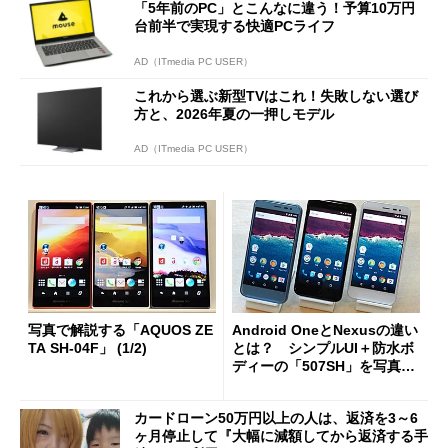
「5年前のPC」とこんなに違う！予算10万円
台前半で実現する快適PCライフ
AD（ITmedia PC USER）
これから選ぶ新型TVはこれ！失敗しない選び
方と、2026年夏の一押しモデル
AD（ITmedia PC USER）
写真で解説する「AQUOS ZE
Android OneとNexusの違い
TA SH-04F」 (1/2)
とは？ シンプルUI＋防水ボ
ディーの「507SH」を写真で
チェック
カードローン50万円以上の人は、返済を3～6
ヶ月停止して『大幅に減額してから返済する手