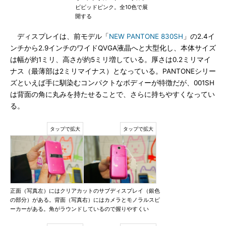
ビビッドピンク。全10色で展
開する
ディスプレイは、前モデル「
NEW PANTONE 830SH
」の2.4イ
ンチから2.9インチのワイドQVGA液晶へと大型化し、本体サイズ
は幅が約1ミリ、高さが約5ミリ増している。厚さは0.2ミリマイ
ナス（最薄部は2ミリマイナス）となっている。PANTONEシリー
ズといえば手に馴染むコンパクトなボディーが特徴だが、001SH
は背面の角に丸みを持たせることで、さらに持ちやすくなってい
る。
正面（写真左）にはクリアカットのサブディスプレイ（銀色
の部分）がある。背面（写真右）にはカメラとモノラルスピ
ーカーがある。角がラウンドしているので握りやすくい