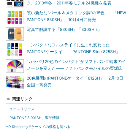
ク、2010年冬・2011年春モデル24機種を発表
装い新たな“パール＆メタリック調”の15色――「NEW
PANTONE 830SH」、10月4日に発売
写真で解説する「830SH」「830SH s」
コンパクトなフルスライドに生まれ変わった
PANTONEケータイ──「PANTONE Slide 825SH」
“カラバリ20色のインパクト”がソフトバンク端末のイ
メージを変えた――ソフトバンクモバイルの栗坂氏
20色展開のPANTONEケータイ「812SH」、2月10日
全国一斉発売
関連リンク
ニュースリリース
「PANTONE 3 001SH」製品情報
+D Shoppingでケータイの価格を調べる