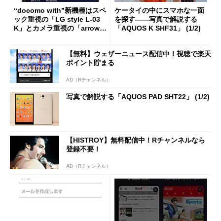
“docomo with”新機種はスペ
ケータイの中にスマホな一面
ック重視の「LG style L-03
を探す――写真で解説する
K」とカメラ重視の「arrows
「AQUOS K SHF31」 (1/2)
Be F-04K」【写真追加】
【無料】ウェザーニュース配信中！視聴で楽天
ポイント貯まる
AD（Rチャンネル）
写真で解説する「AQUOS PAD SHT22」 (1/2)
【HISTROY】無料配信中！Rチャンネルなら
登録不要！
AD（Rチャンネル）