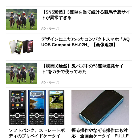
【SNS騒然】3連単を当て続ける競馬予想サイ
トが異常すぎる
AD（ルーツ）
デザインにこだわったコンパクトスマホ「AQ
UOS Compact SH-02H」【画像追加】
【競馬民騒然】鬼バズ中の“3連単連発サイ
ト”をガチで使ってみた
AD（ルーツ）
ソフトバンク、ストレートボ
振る操作やなぞる操作にも対
ディのプリペイドケータイ
応 全画面ケータイ「FULLF