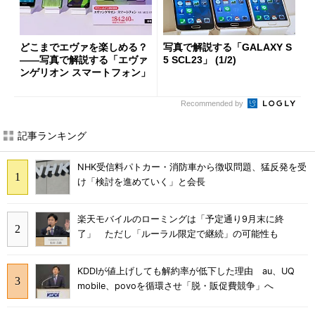
どこまでエヴァを楽しめる？
写真で解説する「GALAXY S
――写真で解説する「エヴァ
5 SCL23」 (1/2)
ンゲリオン スマートフォン」
Recommended by
記事ランキング
NHK受信料パトカー・消防車から徴収問題、猛反発を受
け「検討を進めていく」と会長
楽天モバイルのローミングは「予定通り9月末に終
了」 ただし「ルーラル限定で継続」の可能性も
KDDIが値上げしても解約率が低下した理由 au、UQ
mobile、povoを循環させ「脱・販促費競争」へ