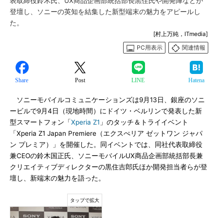
表取締役鈴木氏、UX商品企画部統括部長黒住氏や開発陣などが
登壇し、ソニーの英知を結集した新型端末の魅力をアピールし
た。
[村上万純，ITmedia]
PC用表示
関連情報
Share
Post
LINE
Hatena
ソニーモバイルコミュニケーションズは9月13日、銀座のソニ
ービルで9月4日（現地時間）にドイツ・ベルリンで発表した新
型スマートフォン「
Xperia Z1
」のタッチ＆トライイベント
「Xperia Z1 Japan Premiere（エクスぺリア ゼットワン ジャパ
ン プレミア）」を開催した。同イベントでは、同社代表取締役
兼CEOの鈴木国正氏、ソニーモバイルUX商品企画部統括部長兼
クリエイティブディレクターの黒住吉郎氏ほか開発担当者らが登
壇し、新端末の魅力を語った。