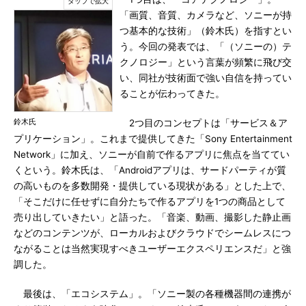
「画質、音質、カメラなど、ソニーが持
つ基本的な技術」（鈴木氏）を指すとい
う。今回の発表では、「（ソニーの）テ
クノロジー」という言葉が頻繁に飛び交
い、同社が技術面で強い自信を持ってい
ることが伝わってきた。
鈴木氏
2つ目のコンセプトは「サービス＆ア
プリケーション」。これまで提供してきた「Sony Entertainment
Network」に加え、ソニーが自前で作るアプリに焦点を当ててい
くという。鈴木氏は、「Androidアプリは、サードパーティが質
の高いものを多数開発・提供している現状がある」とした上で、
「そこだけに任せずに自分たちで作るアプリを1つの商品として
売り出していきたい」と語った。「音楽、動画、撮影した静止画
などのコンテンツが、ローカルおよびクラウドでシームレスにつ
ながることは当然実現すべきユーザーエクスペリエンスだ」と強
調した。
最後は、「エコシステム」。「ソニー製の各種機器間の連携が