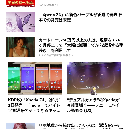
AD（Amazon）
「Xperia Z3」の新色パープルが香港で発表 日
本での発売は未定
カードローン50万円以上の人は、返済を3～6
ヶ月停止して『大幅に減額してから返済する手
続き』を利用して！
AD（渋谷法務総合事務所）
KDDIの「Xperia Z4」は6月1
“デュアルカメラ”のXperiaが
1日発売 「mora」でハイレ
今後登場？――ソニーモバイ
ゾ音源をゲットできるキャン
ル発表会 (1/2)
ペーンも
リボ地獄から抜け出したい人は、返済を3～6