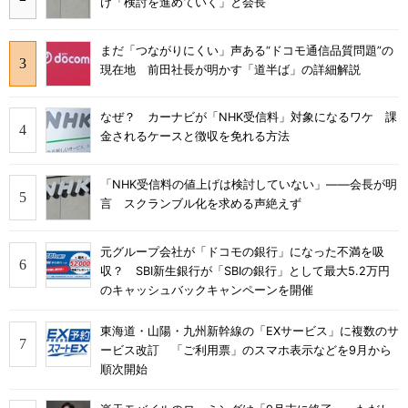
け「検討を進めていく」と会長
まだ「つながりにくい」声ある“ドコモ通信品質問題”の
現在地 前田社長が明かす「道半ば」の詳細解説
なぜ？ カーナビが「NHK受信料」対象になるワケ 課
金されるケースと徴収を免れる方法
「NHK受信料の値上げは検討していない」――会長が明
言 スクランブル化を求める声絶えず
元グループ会社が「ドコモの銀行」になった不満を吸
収？ SBI新生銀行が「SBIの銀行」として最大5.2万円
のキャッシュバックキャンペーンを開催
東海道・山陽・九州新幹線の「EXサービス」に複数のサ
ービス改訂 「ご利用票」のスマホ表示などを9月から
順次開始