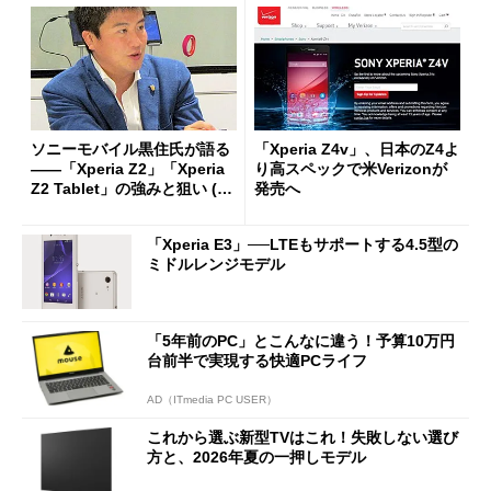
ソニーモバイル黒住氏が語る
「Xperia Z4v」、日本のZ4よ
――「Xperia Z2」「Xperia
り高スペックで米Verizonが
Z2 Tablet」の強みと狙い (1/
発売へ
2)
「Xperia E3」──LTEもサポートする4.5型の
ミドルレンジモデル
「5年前のPC」とこんなに違う！予算10万円
台前半で実現する快適PCライフ
AD（ITmedia PC USER）
これから選ぶ新型TVはこれ！失敗しない選び
方と、2026年夏の一押しモデル