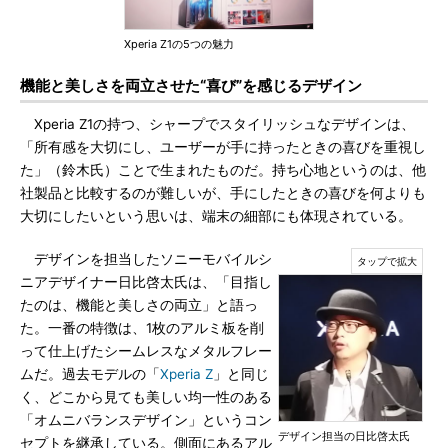
Xperia Z1の5つの魅力
機能と美しさを両立させた“喜び”を感じるデザイン
Xperia Z1の持つ、シャープでスタイリッシュなデザインは、
「所有感を大切にし、ユーザーが手に持ったときの喜びを重視し
た」（鈴木氏）ことで生まれたものだ。持ち心地というのは、他
社製品と比較するのが難しいが、手にしたときの喜びを何よりも
大切にしたいという思いは、端末の細部にも体現されている。
デザインを担当したソニーモバイルシ
ニアデザイナー日比啓太氏は、「目指し
たのは、機能と美しさの両立」と語っ
た。一番の特徴は、1枚のアルミ板を削
って仕上げたシームレスなメタルフレー
ムだ。過去モデルの「
Xperia Z
」と同じ
く、どこから見ても美しい均一性のある
「オムニバランスデザイン」というコン
デザイン担当の日比啓太氏
セプトを継承している。側面にあるアル