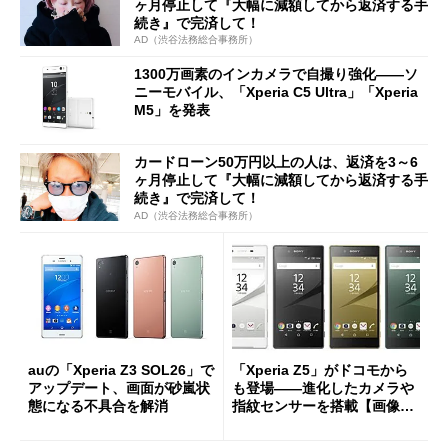
ヶ月停止して『大幅に減額してから返済する手
続き』で完済して！
AD（渋谷法務総合事務所）
1300万画素のインカメラで自撮り強化――ソ
ニーモバイル、「Xperia C5 Ultra」「Xperia
M5」を発表
カードローン50万円以上の人は、返済を3～6
ヶ月停止して『大幅に減額してから返済する手
続き』で完済して！
AD（渋谷法務総合事務所）
auの「Xperia Z3 SOL26」で
「Xperia Z5」がドコモから
アップデート、画面が砂嵐状
も登場――進化したカメラや
態になる不具合を解消
指紋センサーを搭載【画像追
加】