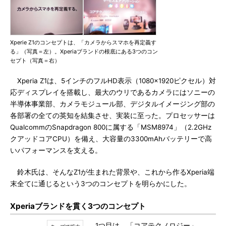
Xperie Z1のコンセプトは、「カメラからスマホを再定義す
る」（写真＝左）。Xperiaブランドの根底にある3つのコン
セプト（写真＝右）
Xperia Z1は、5インチのフルHD表示（1080×1920ピクセル）対
応ディスプレイを搭載し、最大のウリであるカメラにはソニーの
半導体事業部、カメラモジュール部、デジタルイメージング部の
各部署の全ての英知を結集させ、実装に至った。プロセッサーは
QualcommのSnapdragon 800に属する「MSM8974」（2.2GHz
クアッドコアCPU）を備え、大容量の3300mAhバッテリーで高
いパフォーマンスを支える。
鈴木氏は、そんなZ1が生まれた背景や、これから作るXperia端
末全てに通じるという3つのコンセプトを明らかにした。
Xperiaブランドを貫く3つのコンセプト
1つ目は、「コアテクノロジー」。