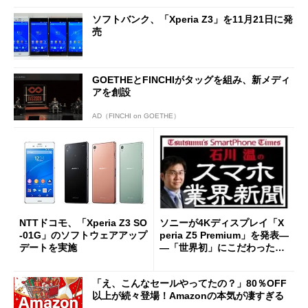
ソフトバンク、「Xperia Z3」を11月21日に発
売
GOETHEとFINCHIがタッグを組み、新メディ
アを創設
AD（FINCHI on GOETHE）
NTTドコモ、「Xperia Z3 SO
ソニーが4Kディスプレイ「X
-01G」のソフトウェアアップ
peria Z5 Premium」を発表―
デートを実施
―「世界初」にこだわった意
地とプライドは世間に通用す
るか
「え、こんなセールやってたの？」80％OFF
以上が続々登場！Amazonの本気が凄すぎる