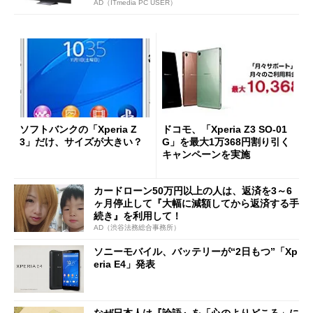
AD（ITmedia PC USER）
ソフトバンクの「Xperia Z
ドコモ、「Xperia Z3 SO-01
3」だけ、サイズが大きい？
G」を最大1万368円割り引く
キャンペーンを実施
カードローン50万円以上の人は、返済を3～6
ヶ月停止して『大幅に減額してから返済する手
続き』を利用して！
AD（渋谷法務総合事務所）
ソニーモバイル、バッテリーが“2日もつ”「Xp
eria E4」発表
なぜ日本人は『論語』を「心のよりどころ」に