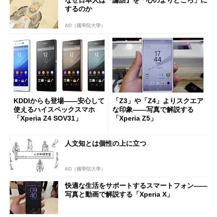
するのか
AD（國學院大學）
KDDIからも登場――安心して
「Z3」や「Z4」よりスクエア
使えるハイスペックスマホ
な印象――写真で解説する
「Xperia Z4 SOV31」
「Xperia Z5」
人文知とは個性の上に立つ
AD（國學院大學）
快適な生活をサポートするスマートフォン――
写真と動画で解説する「Xperia X」