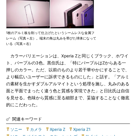
1枚のアルミ板を削って仕上げたというシームレスな金属フ
レーム（写真＝左）。端末の角は丸みを帯びた球体になって
いる（写真＝右）
カラーバリエーションは、Xperia Zと同じくブラック、ホワイ
ト、パープルの3色。黒住氏は、「特にパープルはZからある一
押しのカラー。ただ、以前のものより若干華やかにすることで、
より幅広いユーザーに訴求できるものにした」と話す。「アルミ
の素材を生かすダブルアルマイトという処理を施し、丸みのある
面と平面でまったく違う色と質感を実現できた」と日比氏は自信
を見せる。色味から質感に至る細部まで、妥協することなく徹底
的にこだわった。
関連キーワード
ソニー
|
カメラ
|
Xperia Z
|
Xperia Z1
|