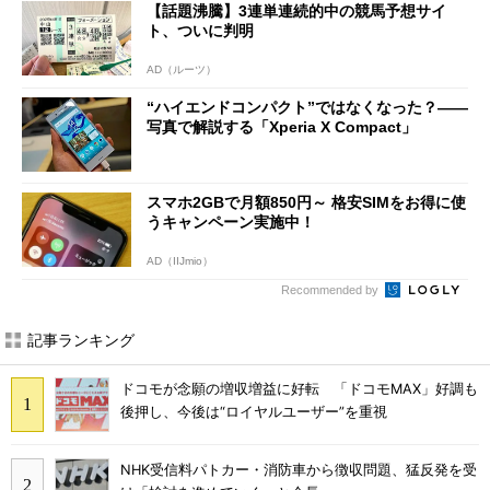
【話題沸騰】3連単連続的中の競馬予想サイ
ト、ついに判明
AD（ルーツ）
“ハイエンドコンパクト”ではなくなった？――
写真で解説する「Xperia X Compact」
スマホ2GBで月額850円～ 格安SIMをお得に使
うキャンペーン実施中！
AD（IIJmio）
Recommended by
記事ランキング
ドコモが念願の増収増益に好転 「ドコモMAX」好調も
後押し、今後は“ロイヤルユーザー”を重視
NHK受信料パトカー・消防車から徴収問題、猛反発を受