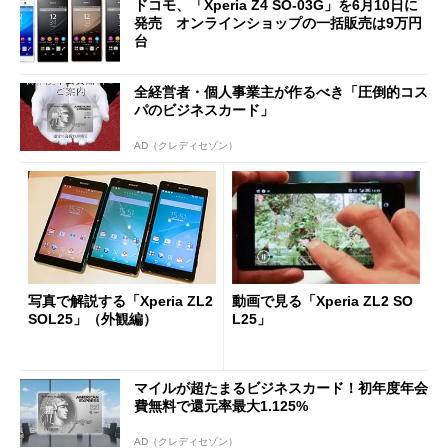
ドコモ、「Xperia Z4 SO-03G」を6月10日に
発売 オンラインショップの一括販売は9万円
台
全経営者・個人事業主が作るべき「圧倒的コス
パのビジネスカード」
AD（クレディセゾン）
写真で解説する「Xperia ZL2
動画で見る「Xperia ZL2 SO
SOL25」（外観編）
L25」
マイルが超たまるビジネスカード！初年度年会
費無料で還元率最大1.125%
AD（クレディセゾン）