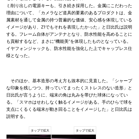
ミ削り出しの電源キーも、引き続き採用した。金属にこだわった
理由について、「カメラなど道具的要素のあるプロダクトは、金
属素材を通して金属の持つ普遍的な価値、安心感を体現している
イメージがあり、Z1でもそれを表現したかった」と日比氏は説明
する。フレーム自体がアンテナとなり、防水性能を高めることに
も貢献するなど、まさに“機能美”を体現したものとなっている。
イヤフォンジャックも、防水性能を強化した上でキャップレス仕
様となった。
そのほか、基本造形の考え方も抜本的に見直した。「シャープ
な印象を残しつつ、持っていてまったくストレスのない造形」と
日比氏が言うように、端末の角は丸みを帯びた球体になってい
る。「スマホはせわしなく触るイメージがある。手のひらで球を
支点にくるくる端末が動き回ることをイメージした」と日比氏は
説明する。