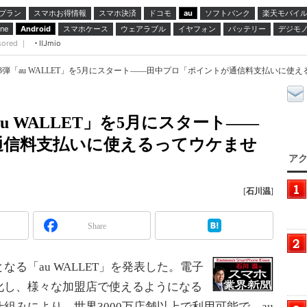
プラン
スマホお得情報
スマホ決済
ドコモ
ソフトバンク
楽天モバイ
au
スマホケース
ウェアラブル
イヤフォン
バッテリー
デジモ
ne
Android
sored ｜
IIJmio
第3弾「au WALLET」を5月にスタート――田中プロ「ポイントが通信料支払いに使
au WALLET」を5月にスタート――
通信料支払いに使えるってウケませ
アク
[
石川温
]
Share
となる「au WALLET」を発表した。電子
化し、様々な加盟店で使えるようになる
組みにより、世界3000万店舗以上で利用可能で、au