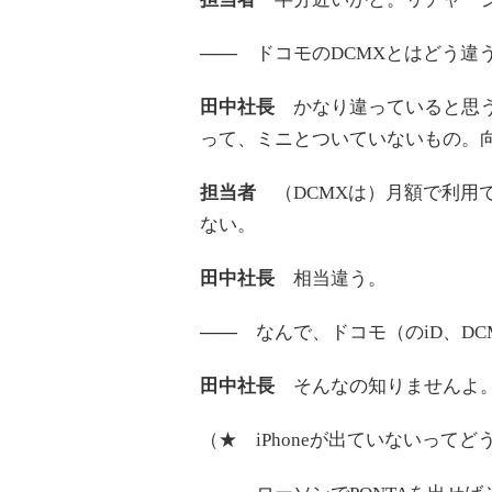
――
ドコモのDCMXとはどう違
田中社長
かなり違っていると思う。
って、ミニとついていないもの。
担当者
（DCMXは）月額で利用
ない。
田中社長
相当違う。
――
なんで、ドコモ（のiD、DC
田中社長
そんなの知りませんよ。i
（★ iPhoneが出ていないって