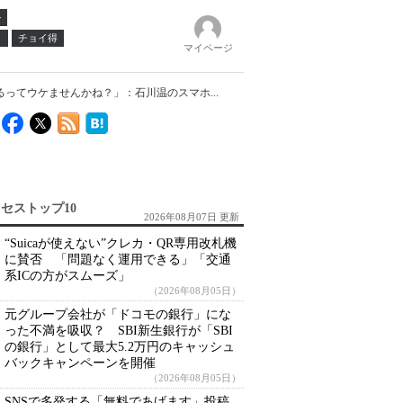
ル
ノ
チョイ得
マイページ
えるってウケませんかね？」：石川温のスマホ...
セストップ10
2026年08月07日 更新
“Suicaが使えない”クレカ・QR専用改札機
に賛否 「問題なく運用できる」「交通
系ICの方がスムーズ」
（2026年08月05日）
元グループ会社が「ドコモの銀行」にな
った不満を吸収？ SBI新生銀行が「SBI
の銀行」として最大5.2万円のキャッシュ
バックキャンペーンを開催
（2026年08月05日）
SNSで多発する「無料であげます」投稿