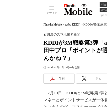
料金
iPho
メディア
Spon
ITmedia Mobile
>
au(by KDDI)
>
KDDIが3M戦略
石川温のスマホ業界新聞
KDDIが3M戦略第3弾「
田中プロ「ポイントが
んかね？」
2014年02月21日 12時00分 公開
印刷
見る
2月13日、KDDIは3M戦略第3弾
マネーとポイントサービスが一体
というものだ。マスターカードの仕