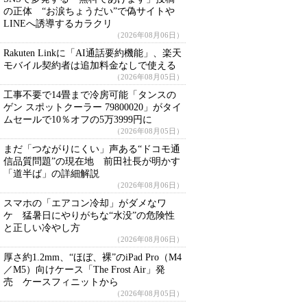
の正体 “お涙ちょうだい”で偽サイトや
LINEへ誘導するカラクリ
（2026年08月06日）
Rakuten Linkに「AI通話要約機能」、楽天
モバイル契約者は追加料金なしで使える
（2026年08月05日）
工事不要で14畳まで冷房可能「タンスの
ゲン スポットクーラー 79800020」がタイ
ムセールで10％オフの5万3999円に
（2026年08月05日）
まだ「つながりにくい」声ある“ドコモ通
信品質問題”の現在地 前田社長が明かす
「道半ば」の詳細解説
（2026年08月06日）
スマホの「エアコン冷却」がダメなワ
ケ 猛暑日にやりがちな“水没”の危険性
と正しい冷やし方
（2026年08月06日）
厚さ約1.2mm、“ほぼ、裸”のiPad Pro（M4
／M5）向けケース「The Frost Air」発
売 ケースフィニットから
（2026年08月05日）