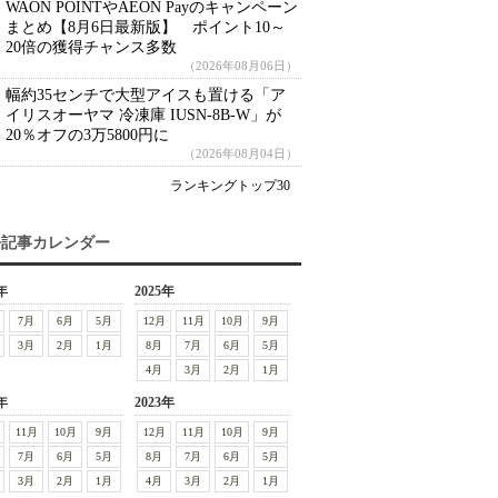
WAON POINTやAEON Payのキャンペーン
まとめ【8月6日最新版】 ポイント10～
20倍の獲得チャンス多数
（2026年08月06日）
幅約35センチで大型アイスも置ける「ア
イリスオーヤマ 冷凍庫 IUSN-8B-W」が
20％オフの3万5800円に
（2026年08月04日）
ランキングトップ30
去記事カレンダー
年
2025年
7月
6月
5月
12月
11月
10月
9月
3月
2月
1月
8月
7月
6月
5月
4月
3月
2月
1月
年
2023年
11月
10月
9月
12月
11月
10月
9月
7月
6月
5月
8月
7月
6月
5月
3月
2月
1月
4月
3月
2月
1月