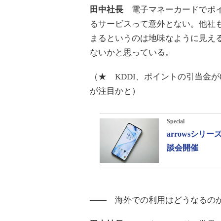
田中社長
電子マネーカードでポイ
るサービスって意外とない。他社
まるというのは地味なように見え
ないかと思っている。
（★ KDDI、ポイントの引当金
が注目かと）
Special
arrowsシ
談会開催
――
海外での利用はどうなるの