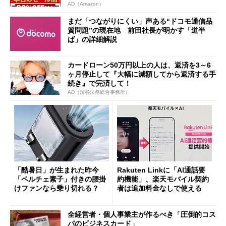
AD（Amazon）
まだ「つながりにくい」声ある“ドコモ通信品
質問題”の現在地 前田社長が明かす「道半
ば」の詳細解説
カードローン50万円以上の人は、返済を3～6
ヶ月停止して『大幅に減額してから返済する手
続き』で完済して！
AD（渋谷法務総合事務所）
「酷暑日」が生まれた昨今
Rakuten Linkに「AI通話要
「ペルチェ素子」付きの腰掛
約機能」、楽天モバイル契約
けファンなら乗り切れる？
者は追加料金なしで使える
全経営者・個人事業主が作るべき「圧倒的コス
パのビジネスカード」