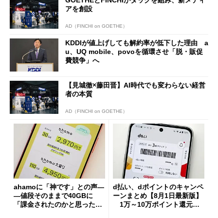
GOETHEとFINCHIがタッグを組み、新メディ
アを創設
AD（FINCHI on GOETHE）
KDDIが値上げしても解約率が低下した理由 a
u、UQ mobile、povoを循環させ「脱・販促
費競争」へ
【見城徹×藤田晋】AI時代でも変わらない経営
者の本質
AD（FINCHI on GOETHE）
ahamoに「神です」との声―
d払い、dポイントのキャンペ
―値段そのままで40GBに
ーンまとめ【8月1日最新版】
「課金されたのかと思った」
1万～10万ポイント還元の
と戸惑いも
施策がめじろ押し