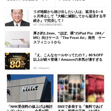
ング対策は「真剣にやりすぎ
た」
リボ地獄から抜け出したい人は、返済を3～6
ヶ月停止して『大幅に減額してから返済する手
続き』で完済して！
AD（渋谷法務総合事務所）
厚さ約1.2mm、“ほぼ、裸”のiPad Pro（M4／
M5）向けケース「The Frost Air」発売 ケー
スフィニットから
「え、こんなセールやってたの？」80％OFF
以上が続々登場！Amazonの本気が凄すぎる
AD（Amazon）
「NHK受信料の値上げは検討
SNSで多発する「無料であげ