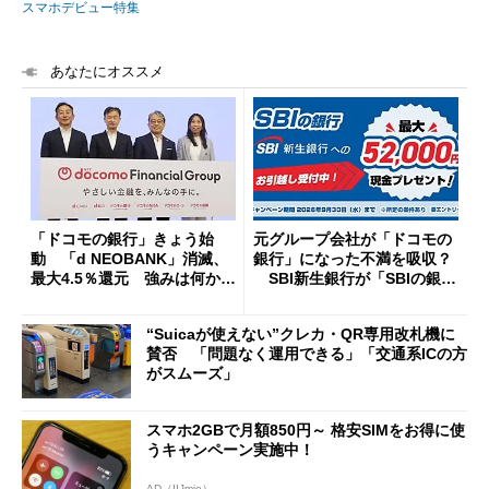
スマホデビュー特集
あなたにオススメ
「ドコモの銀行」きょう始
元グループ会社が「ドコモの
動 「d NEOBANK」消滅、
銀行」になった不満を吸収？
最大4.5％還元 強みは何か解
SBI新生銀行が「SBIの銀
説
行」として最大5.2万円のキャ
ッシュバックキャンペーンを
“Suicaが使えない”クレカ・QR専用改札機に
開催
賛否 「問題なく運用できる」「交通系ICの方
がスムーズ」
スマホ2GBで月額850円～ 格安SIMをお得に使
うキャンペーン実施中！
AD（IIJmio）