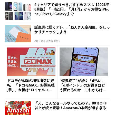
4キャリアで買うべきおすすめスマホ【2026年
8月版】「一括1円」「月1円」からお得なiPho
ne／Pixel／Galaxyまで
誕生月に届くアレ…「ねんきん定期便」をしっ
かりチェックしよう
AD（東京証券取引所）
ドコモが念願の増収増益に好
“特典終了”が続く「d払い」
転 「ドコモMAX」好調も後
「dポイント」のお得さはど
押し、今後は“ロイヤルユー
う変わるのか これからは
ザー”を重視
「dカード」の利用が得策？
「え、こんなセールやってたの？」80％OFF
以上が続々登場！Amazonの本気が凄すぎる