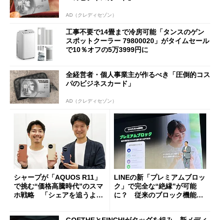
AD（クレディセゾン）
工事不要で14畳まで冷房可能「タンスのゲン
スポットクーラー 79800020」がタイムセール
で10％オフの5万3999円に
全経営者・個人事業主が作るべき「圧倒的コス
パのビジネスカード」
AD（クレディセゾン）
シャープが「AQUOS R11」
LINEの新「プレミアムブロッ
で挑む“価格高騰時代”のスマ
ク」で完全な“絶縁”が可能
ホ戦略 「シェアを追うより
に？ 従来のブロック機能と
も既存ユーザーを大切に」
の決定的な違い