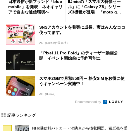
日本通信が新ブランド「blue
IIJmioの「スマホ大特価セー
mobile」を発表 ネオキャリ
ル」に「Galaxy Z8」シリー
アで自由な通信環境へ
ズ3機種が登場 「moto g37
j」や「OPPO Find X9 Ultr
a」も
SNSアカウントを着実に成長。実はみんなココ
使ってます。
AD（Dreaw合同会社）
「Pixel 11 Pro Fold」のティーザー動画公
開 イベント開始前に予約可能に
スマホ2GBで月額850円～ 格安SIMをお得に使
うキャンペーン実施中！
AD（IIJmio）
Recommended by
記事ランキング
NHK受信料パトカー・消防車から徴収問題、猛反発を受