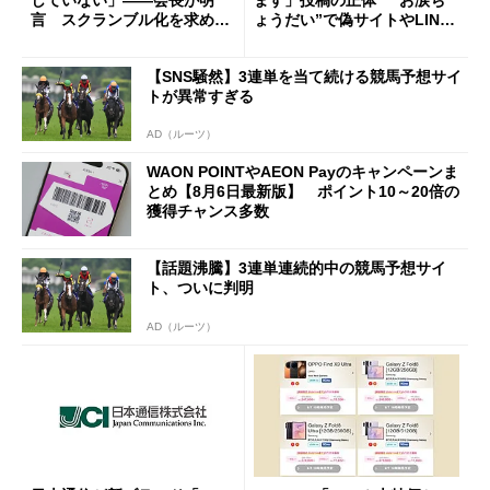
していない」――会長が明
ます」投稿の正体 “お涙ち
言 スクランブル化を求める
ょうだい”で偽サイトやLINE
声絶えず
へ誘導するカラクリ
【SNS騒然】3連単を当て続ける競馬予想サイ
トが異常すぎる
AD（ルーツ）
WAON POINTやAEON Payのキャンペーンま
とめ【8月6日最新版】 ポイント10～20倍の
獲得チャンス多数
【話題沸騰】3連単連続的中の競馬予想サイ
ト、ついに判明
AD（ルーツ）