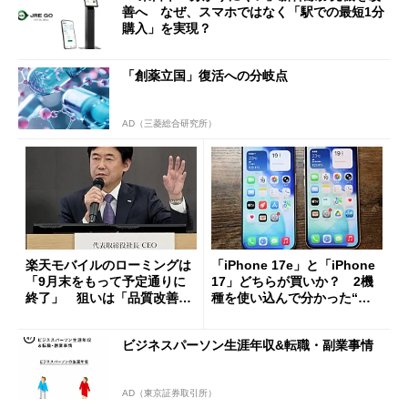
善へ なぜ、スマホではなく「駅での最短1分
購入」を実現？
「創薬立国」復活への分岐点
AD（三菱総合研究所）
楽天モバイルのローミングは
「iPhone 17e」と「iPhone
「9月末をもって予定通りに
17」どちらが買いか？ 2機
終了」 狙いは「品質改善」
種を使い込んで分かった“ス
ただし「ルーラル限定で期
ペック表にない違い”
限を切った新契約」の可能性
ビジネスパーソン生涯年収&転職・副業事情
も
AD（東京証券取引所）