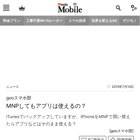
料金プラン
工事不要Wi-Fiルーター
スマホ決済
世界を変える5G
デジモノ
ニュース
2015年7月10日
gooスマホ部
MNPしてもアプリは使えるの？
iTunesでバックアップしていますが、iPhoneをMNPで買い替え
たらアプリなどはそのまま使える？
[gooスマホ部]
PC用表示
関連情報