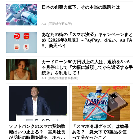
日本の創薬力低下、その本当の課題とは
AD（三菱総合研究所）
あなたの街の「スマホ決済」キャンペーンまと
め【2026年8月版】～PayPay、d払い、au PA
Y、楽天ペイ
カードローン50万円以上の人は、返済を3～6
ヶ月停止して『大幅に減額してから返済する手
続き』を利用して！
AD（渋谷法務総合事務所）
ソフトバンクのスマホ契約数
「スマホ冷却グッズ」は効果
減はいつ止まる？ 宮川社長
ある？ 炎天下で3製品を使
が反転の時期を語る ホッピ
って分かったこと