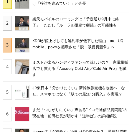
け「検討を進めていく」と会長
楽天モバイルのローミングは「予定通り9月末に終
了」 ただし「ルーラル限定で継続」の可能性も
KDDIが値上げしても解約率が低下した理由 au、UQ
mobile、povoを循環させ「脱・販促費競争」へ
ミストが出るハンディファンって涼しいの？ 家電量販
店でも買える「Aecooly Cold Air／Cold Air Pro」を試
す
JR東日本「分かりにくい」新幹線券売機を改善へ な
ぜ、スマホではなく「駅での最短1分購入」を実現？
まだ「つながりにくい」声ある“ドコモ通信品質問題”の
現在地 前田社長が明かす「道半ば」の詳細解説
ahamoの「40GB化」は値上げの布石か？ 通信品質改