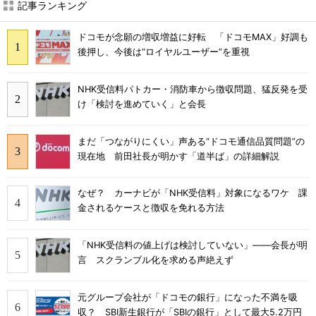
記事ランキング
ドコモが念願の増収増益に好転 「ドコモMAX」好調も
後押し、今後は“ロイヤルユーザー”を重視
NHK受信料パトカー・消防車から徴収問題、猛反発を受
け「検討を進めていく」と会長
まだ「つながりにくい」声ある“ドコモ通信品質問題”の
現在地 前田社長が明かす「道半ば」の詳細解説
なぜ？ カーナビが「NHK受信料」対象になるワケ 課
金されるケースと徴収を免れる方法
「NHK受信料の値上げは検討していない」――会長が明
言 スクランブル化を求める声絶えず
元グループ会社が「ドコモの銀行」になった不満を吸
収？ SBI新生銀行が「SBIの銀行」として最大5.2万円