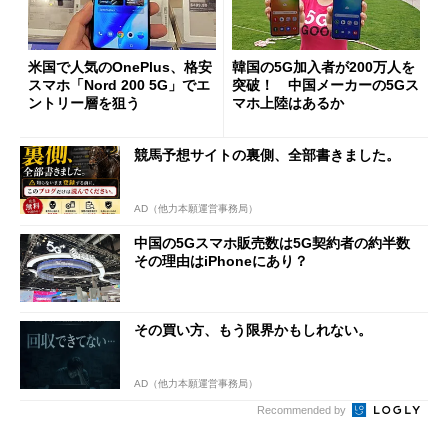
米国で人気のOnePlus、格安
韓国の5G加入者が200万人を
スマホ「Nord 200 5G」でエ
突破！ 中国メーカーの5Gス
ントリー層を狙う
マホ上陸はあるか
競馬予想サイトの裏側、全部書きました。
AD（他力本願運営事務局）
中国の5Gスマホ販売数は5G契約者の約半数
その理由はiPhoneにあり？
その買い方、もう限界かもしれない。
AD（他力本願運営事務局）
Recommended by