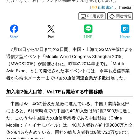
だけでなく、独自ブランドの高級モデルも登場し始めた。
[
山根康宏
，ITmedia]
PC用表示
関連情報
Share
Post
LINE
Hatena
7月13日から17日までの3日間、中国・上海でGSMA主催による
通信大型イベント「Mobile World Congress Shanghai 2015」
（MWCS2015）が開催された。昨年の2014年までは「Mobile
Asia Expo」として開催された本イベントには、今年も通信事業
者から端末メーカーまで中国の通信関連企業が多数出展した。
加入者2億人目前、VoLTEも開始する中国移動
中国は今、4Gの普及が急激に進んでいる。中国工業情報化部
によると、6月末時点での中国の4G加入数は約2億2500万に達し
た。このうち中国最大の通信事業者である中国移動（China
Mobile：チャイナモバイル）は、4G加入者数が約1億9000万と全
体の84％を占めている。同社の総加入者数は8億1720万なので、