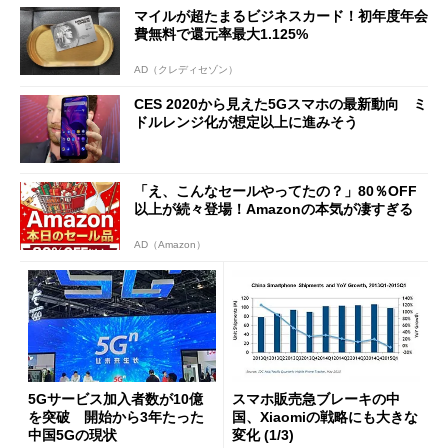
マイルが超たまるビジネスカード！初年度年会
費無料で還元率最大1.125%
AD（クレディセゾン）
CES 2020から見えた5Gスマホの最新動向 ミ
ドルレンジ化が想定以上に進みそう
「え、こんなセールやってたの？」80％OFF
以上が続々登場！Amazonの本気が凄すぎる
AD（Amazon）
5Gサービス加入者数が10億
スマホ販売急ブレーキの中
を突破 開始から3年たった
国、Xiaomiの戦略にも大きな
中国5Gの現状
変化 (1/3)