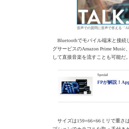
音声での質問に音声で答える「Al
Bluetoothでモバイル端末と
グサービスのAmazon Prime Music、Sp
して直接音楽を流すことも可能だ
Special
FPが解説！A
サイズは159×66×66ミリで重