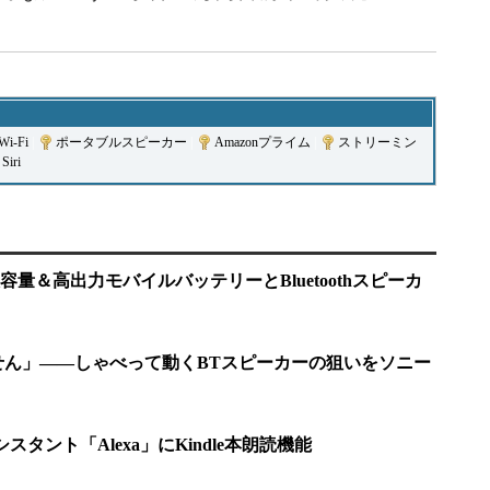
Wi-Fi
|
ポータブルスピーカー
|
Amazonプライム
|
ストリーミン
Siri
量＆高出力モバイルバッテリーとBluetoothスピーカ
ません」――しゃべって動くBTスピーカーの狙いをソニー
スタント「Alexa」にKindle本朗読機能