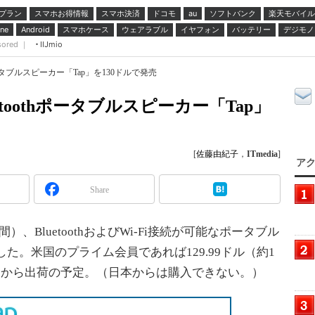
プラン
スマホお得情報
スマホ決済
ドコモ
ソフトバンク
楽天モバイル
au
スマホケース
ウェアラブル
イヤフォン
バッテリー
デジモノ
ne
Android
sored ｜
IIJmio
othポータブルスピーカー「Tap」を130ドルで発売
luetoothポータブルスピーカー「Tap」
[
佐藤由紀子
，
ITmedia
]
アク
Share
間）、BluetoothおよびWi-Fi接続が可能なポータブル
表した。米国のプライム会員であれば129.99ドル（約1
1日から出荷の予定。（日本からは購入できない。）