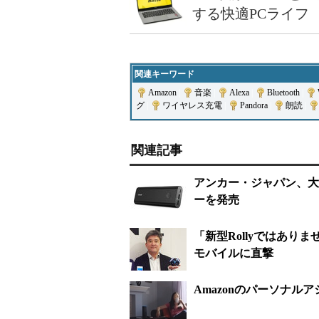
する快適PCライフ
関連キーワード
Amazon
|
音楽
|
Alexa
|
Bluetooth
|
グ
|
ワイヤレス充電
|
Pandora
|
朗読
|
関連記事
アンカー・ジャパン、大容
ーを発売
「新型Rollyではあり
モバイルに直撃
Amazonのパーソナルアシ