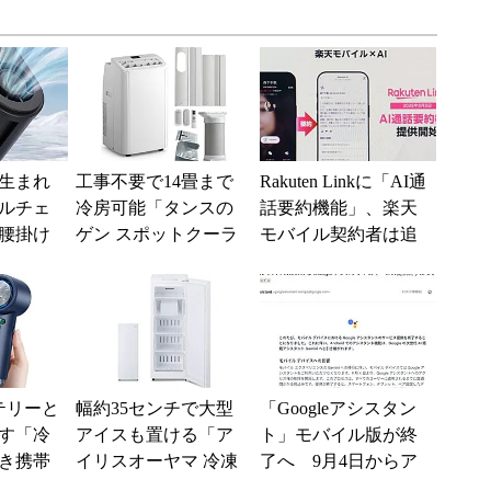
生まれ
工事不要で14畳まで
Rakuten Linkに「AI通
ルチェ
冷房可能「タンスの
話要約機能」、楽天
腰掛け
ゲン スポットクーラ
モバイル契約者は追
り切れ
ー 79800020」がタイ
加料金なしで使える
ムセールで10...
テリーと
幅約35センチで大型
「Googleアシスタン
す「冷
アイスも置ける「ア
ト」モバイル版が終
き携帯
イリスオーヤマ 冷凍
了へ 9月4日からア
9％オフ
庫 IUSN-8B-W」が2
クセス削除開始、Ge