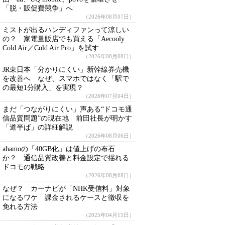
「脱・販促費競争」へ
（2026年08月07日）
ミストが出るハンディファンって涼しい
の？ 家電量販店でも買える「Aecooly
Cold Air／Cold Air Pro」を試す
（2026年08月08日）
JR東日本「分かりにくい」新幹線券売機
を改善へ なぜ、スマホではなく「駅で
の最短1分購入」を実現？
（2026年07月04日）
まだ「つながりにくい」声ある“ドコモ通
信品質問題”の現在地 前田社長が明かす
「道半ば」の詳細解説
（2026年08月06日）
ahamoの「40GB化」は値上げの布石
か？ 通信品質改善と料金設定で揺れる
ドコモの戦略
（2026年08月08日）
なぜ？ カーナビが「NHK受信料」対象
になるワケ 課金されるケースと徴収を
免れる方法
（2025年04月15日）