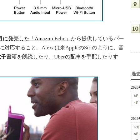
1月に発売した「Amazon Echo」
から提供しているパー
対応すること。Alexaは米AppleのSiriのように、音
の電子書籍を朗読
したり、
Uberの配車を手配
したりす
過
2026
8月
4月
2024
12月
8月