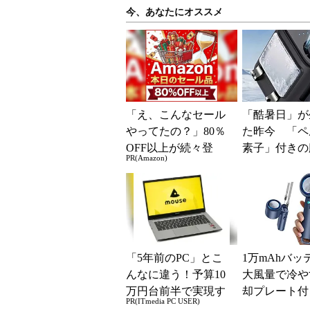
今、あなたにオススメ
「え、こんなセール
「酷暑日」が
やってたの？」80％
た昨今 「ペ
OFF以上が続々登
素子」付きの
PR(Amazon)
場！Amazonの本気が
ファンなら乗
凄すぎる
る？
「5年前のPC」とこ
1万mAhバッ
んなに違う！予算10
大風量で冷や
万円台前半で実現す
却プレート付
PR(ITmedia PC USER)
る快適PCライフ
扇風機」が3