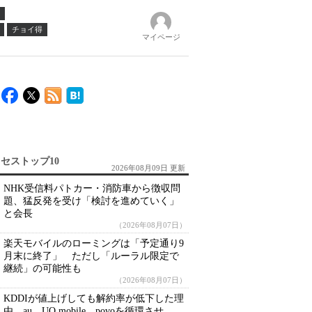
チョイ得
マイページ
セストップ10
2026年08月09日 更新
NHK受信料パトカー・消防車から徴収問
題、猛反発を受け「検討を進めていく」
と会長
（2026年08月07日）
楽天モバイルのローミングは「予定通り9
月末に終了」 ただし「ルーラル限定で
継続」の可能性も
（2026年08月07日）
KDDIが値上げしても解約率が低下した理
由 au、UQ mobile、povoを循環させ