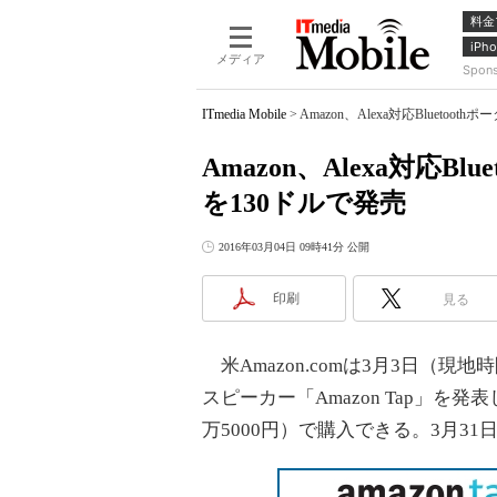
料金
iPho
メディア
Spon
ITmedia Mobile
>
Amazon、Alexa対応Blueto
Amazon、Alexa対応B
を130ドルで発売
2016年03月04日 09時41分 公開
印刷
見る
米Amazon.comは3月3日（現地時
スピーカー「Amazon Tap」を発
万5000円）で購入できる。3月3