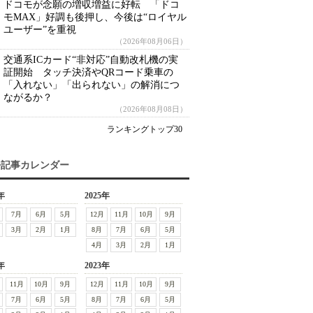
ドコモが念願の増収増益に好転 「ドコ
モMAX」好調も後押し、今後は“ロイヤル
ユーザー”を重視
（2026年08月06日）
交通系ICカード“非対応”自動改札機の実
証開始 タッチ決済やQRコード乗車の
「入れない」「出られない」の解消につ
ながるか？
（2026年08月08日）
ランキングトップ30
去記事カレンダー
年
2025年
7月
6月
5月
12月
11月
10月
9月
3月
2月
1月
8月
7月
6月
5月
4月
3月
2月
1月
年
2023年
11月
10月
9月
12月
11月
10月
9月
7月
6月
5月
8月
7月
6月
5月