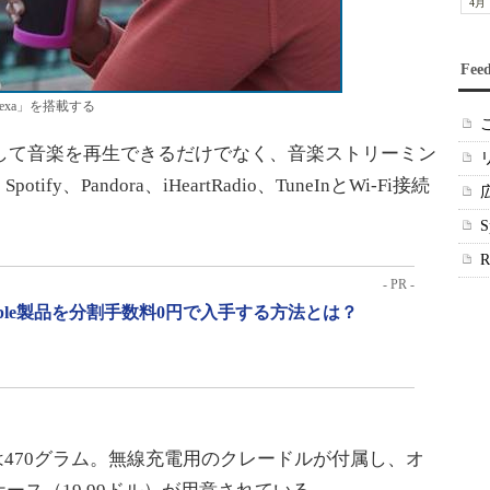
4月
Fee
exa」を搭載する
接続して音楽を再生できるだけでなく、音楽ストリーミン
otify、Pandora、iHeartRadio、TuneInとWi-Fi接続
。
- PR -
pple製品を分割手数料0円で入手する方法とは？
さは470グラム。無線充電用のクレードルが付属し、オ