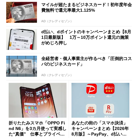
マイルが超たまるビジネスカード！初年度年会
費無料で還元率最大1.125%
AD（クレディセゾン）
d払い、dポイントのキャンペーンまとめ【8月
1日最新版】 1万～10万ポイント還元の施策
がめじろ押し
全経営者・個人事業主が作るべき「圧倒的コス
パのビジネスカード」
AD（クレディセゾン）
折りたたみスマホ「OPPO Fi
あなたの街の「スマホ決済」
nd N6」を3カ月使って実感し
キャンペーンまとめ【2026年
た“真価” 仕事とプライベー
8月版】～PayPay、d払い、a