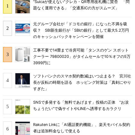
“Suicaが使えない”クレカ・QR専用改札機に賛否 「問
題なく運用できる」「交通系ICの方がスムーズ」
元グループ会社が「ドコモの銀行」になった不満を吸
収？ SBI新生銀行が「SBIの銀行」として最大5.2万円
のキャッシュバックキャンペーンを開催
工事不要で14畳まで冷房可能「タンスのゲン スポット
クーラー 79800020」がタイムセールで10％オフの5万
3999円に
ソフトバンクのスマホ契約数減はいつ止まる？ 宮川社
長が反転の時期を語る ホッピング対策は「真剣にやり
すぎた」
SNSで多発する「無料であげます」投稿の正体 “お涙
ちょうだい”で偽サイトやLINEへ誘導するカラクリ
Rakuten Linkに「AI通話要約機能」、楽天モバイル契約
者は追加料金なしで使える