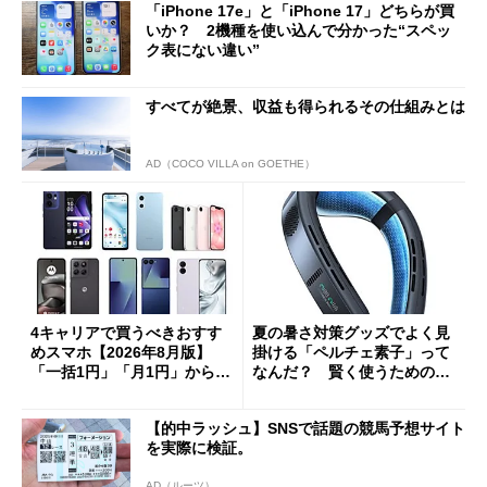
「iPhone 17e」と「iPhone 17」どちらが買
いか？ 2機種を使い込んで分かった“スペッ
ク表にない違い”
すべてが絶景、収益も得られるその仕組みとは
AD（COCO VILLA on GOETHE）
4キャリアで買うべきおすす
夏の暑さ対策グッズでよく見
めスマホ【2026年8月版】
掛ける「ペルチェ素子」って
「一括1円」「月1円」からお
なんだ？ 賢く使うための注
得なiPhone／Pixel／Galaxy
意点も
まで
【的中ラッシュ】SNSで話題の競馬予想サイト
を実際に検証。
AD（ルーツ）