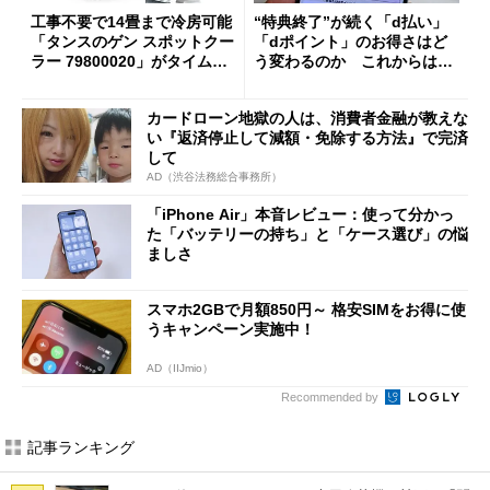
工事不要で14畳まで冷房可能
“特典終了”が続く「d払い」
「タンスのゲン スポットクー
「dポイント」のお得さはど
ラー 79800020」がタイムセ
う変わるのか これからは
ールで10％オフの5万3999円
「dカード」の利用が得策？
に
カードローン地獄の人は、消費者金融が教えな
い『返済停止して減額・免除する方法』で完済
して
AD（渋谷法務総合事務所）
「iPhone Air」本音レビュー：使って分かっ
た「バッテリーの持ち」と「ケース選び」の悩
ましさ
スマホ2GBで月額850円～ 格安SIMをお得に使
うキャンペーン実施中！
AD（IIJmio）
Recommended by
記事ランキング