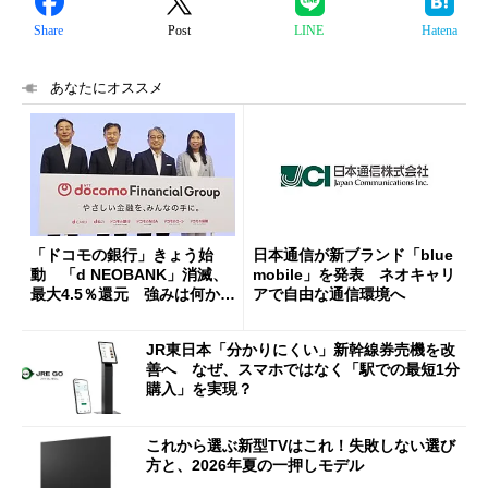
Share
Post
LINE
Hatena
あなたにオススメ
「ドコモの銀行」きょう始
日本通信が新ブランド「blue
動 「d NEOBANK」消滅、
mobile」を発表 ネオキャリ
最大4.5％還元 強みは何か解
アで自由な通信環境へ
説
JR東日本「分かりにくい」新幹線券売機を改
善へ なぜ、スマホではなく「駅での最短1分
購入」を実現？
これから選ぶ新型TVはこれ！失敗しない選び
方と、2026年夏の一押しモデル