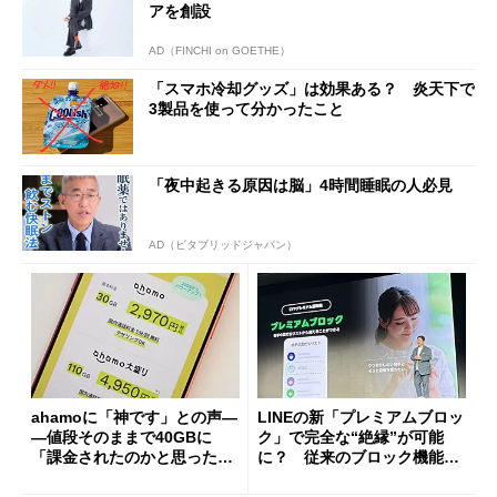
アを創設
AD（FINCHI on GOETHE）
「スマホ冷却グッズ」は効果ある？ 炎天下で
3製品を使って分かったこと
「夜中起きる原因は脳」4時間睡眠の人必見
AD（ビタブリッドジャパン）
ahamoに「神です」との声―
LINEの新「プレミアムブロッ
―値段そのままで40GBに
ク」で完全な“絶縁”が可能
「課金されたのかと思った」
に？ 従来のブロック機能と
と戸惑いも
の決定的な違い