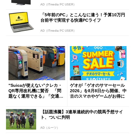
AD（ITmedia PC USER）
「5年前のPC」とこんなに違う！予算10万円
台前半で実現する快適PCライフ
AD（ITmedia PC USER）
“Suicaが使えない”クレカ・
ゲオが「ゲオのサマーセール
QR専用改札機に賛否 「問
2026」を8月8日から開催、中
題なく運用できる」「交通系I
古のスマホやゲームがお得に
Cの方がスムーズ」
【話題沸騰】3連単連続的中の競馬予想サイ
ト、ついに判明
AD（ルーツ）