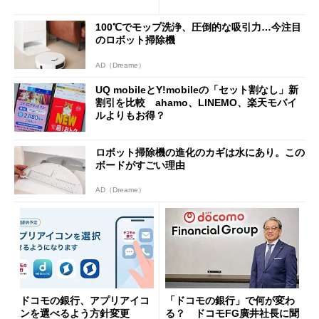
トで大活躍
u PAY、楽天ペイ
100℃でモップ洗浄、圧倒的な吸引力…今注目
のロボット掃除機
AD（Dreame）
UQ mobileとY!mobileの「セット割なし」新
割引を比較 ahamo、LINEMO、楽天モバイ
ルよりもお得？
ロボット掃除機の進化のカギは水にあり。この
ボードがすごい理由
AD（Dreame）
ドコモの銀行、アプリアイコ
「ドコモの銀行」で何が変わ
ンを選べるよう方針変更
る？ ドコモFG廣井社長に聞