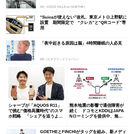
AD（COCO VILLA on GOETHE）
“Suicaが使えない”改札、東京メトロ上野駅に
設置 期間限定で “クレカ”と“QRコード”専
用
「夜中起きる原因は脳」4時間睡眠の人必見
AD（ビタブリッドジャパン）
シャープが「AQUOS R11」
熊本地震の影響で通信障害が
で挑む“価格高騰時代”のスマ
続く ドコモとKDDIはJAPA
ホ戦略 「シェアを追うより
Nローミングを提供中、無料
も既存ユーザーを大切に」
Wi-Fi「00000JAPAN」も開
放
GOETHEとFINCHIがタッグを組み、新メディ