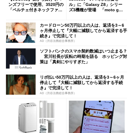
ンズフリーで使用、3520円の
ル」に「Galaxy Z8」シリー
「ペルチェ付きネックファ
ズ3機種が登場 「moto g37
ン」
j」や「OPPO Find X9 Ultr
a」も
カードローン50万円以上の人は、返済を3～6
ヶ月停止して『大幅に減額してから返済する手
続き』で完済して！
AD（渋谷法務総合事務所）
ソフトバンクのスマホ契約数減はいつ止まる？
宮川社長が反転の時期を語る ホッピング対
策は「真剣にやりすぎた」
リボ払い50万円以上の人は、返済を3～6ヶ月
停止して『大幅に減額してから返済する手続
き』で完済して！
AD（渋谷法務総合事務所）