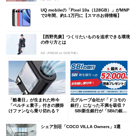
UQ mobileの「Pixel 10a（128GB）」がMNP
で2年間、約1.1万円に【スマホお得情報】
【西野亮廣】つくりたいものを追求できる環境
の作り方とは
AD（FINCHI on GOETHE）
「酷暑日」が生まれた昨今
元グループ会社が「ドコモの
「ペルチェ素子」付きの腰掛
銀行」になった不満を吸収？
けファンなら乗り切れる？
SBI新生銀行が「SBIの銀
行」として最大5.2万円のキャ
ッシュバックキャンペーンを
シェア別荘「COCO VILLA Owners」3選
開催