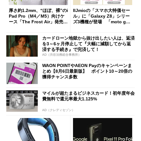
厚さ約1.2mm、“ほぼ、裸”のi
IIJmioの「スマホ大特価セー
Pad Pro（M4／M5）向けケ
ル」に「Galaxy Z8」シリー
ース「The Frost Air」発売
ズ3機種が登場 「moto g37
ケースフィニットから
j」や「OPPO Find X9 Ultr
a」も
カードローン地獄から抜け出したい人は、返済
を3～6ヶ月停止して『大幅に減額してから返
済する手続き』で完済して！
AD（渋谷法務総合事務所）
WAON POINTやAEON Payのキャンペーンま
とめ【8月6日最新版】 ポイント10～20倍の
獲得チャンス多数
マイルが超たまるビジネスカード！初年度年会
費無料で還元率最大1.125%
AD（クレディセゾン）