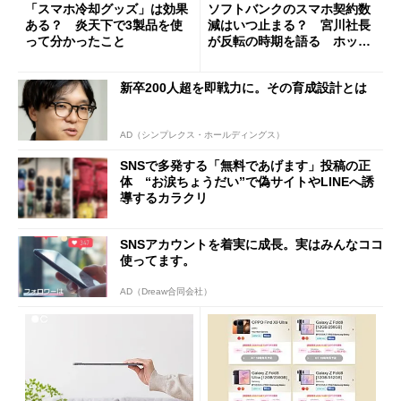
「スマホ冷却グッズ」は効果
ソフトバンクのスマホ契約数
ある？ 炎天下で3製品を使
減はいつ止まる？ 宮川社長
って分かったこと
が反転の時期を語る ホッピ
ング対策は「真剣にやりすぎ
た」
新卒200人超を即戦力に。その育成設計とは
AD（シンプレクス・ホールディングス）
SNSで多発する「無料であげます」投稿の正
体 “お涙ちょうだい”で偽サイトやLINEへ誘
導するカラクリ
SNSアカウントを着実に成長。実はみんなココ
使ってます。
AD（Dreaw合同会社）