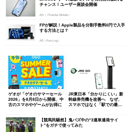
チャンス！ユーザー座談会開催
AD（ ITmedia Mobile）
FPが解説！Apple製品を分割手数料0円で入手
する方法とは？
AD（Fav-Log）
ゲオが「ゲオのサマーセール
JR東日本「分かりにくい」新
2026」を8月8日から開催、中
幹線券売機を改善へ なぜ、
古のスマホやゲームがお得に
スマホではなく「駅での最短
1分購入」を実現？
【競馬民騒然】鬼バズ中の“3連単連発サイ
ト”をガチで使ってみた