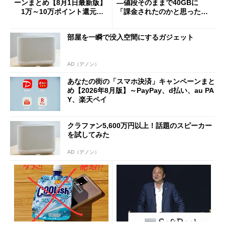
ーンまとめ【8月1日最新版】
―値段そのままで40GBに
1万～10万ポイント還元の
「課金されたのかと思った」
施策がめじろ押し
と戸惑いも
部屋を一瞬で没入空間にするガジェット
AD（デノン）
あなたの街の「スマホ決済」キャンペーンまと
め【2026年8月版】～PayPay、d払い、au PA
Y、楽天ペイ
クラファン5,600万円以上！話題のスピーカー
を試してみた
AD（デノン）