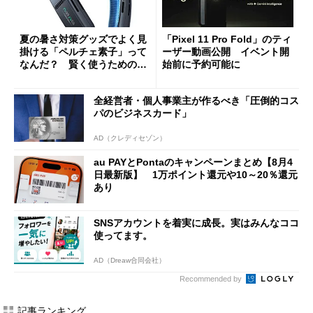
夏の暑さ対策グッズでよく見
「Pixel 11 Pro Fold」のティ
掛ける「ペルチェ素子」って
ーザー動画公開 イベント開
なんだ？ 賢く使うための注
始前に予約可能に
意点も
全経営者・個人事業主が作るべき「圧倒的コス
パのビジネスカード」
AD（クレディセゾン）
au PAYとPontaのキャンペーンまとめ【8月4
日最新版】 1万ポイント還元や10～20％還元
あり
SNSアカウントを着実に成長。実はみんなココ
使ってます。
AD（Dreaw合同会社）
Recommended by
記事ランキング