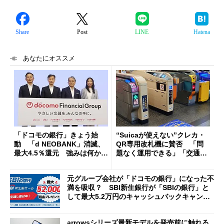
Share
Post
LINE
Hatena
あなたにオススメ
「ドコモの銀行」きょう始
“Suicaが使えない”クレカ・
動 「d NEOBANK」消滅、
QR専用改札機に賛否 「問
最大4.5％還元 強みは何か解
題なく運用できる」「交通系I
説
Cの方がスムーズ」
元グループ会社が「ドコモの銀行」になった不
満を吸収？ SBI新生銀行が「SBIの銀行」と
して最大5.2万円のキャッシュバックキャンペ
ーンを開催
arrowsシリーズ最新モデルを発売前に触れる