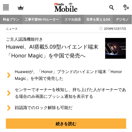
料金プラン
工事不要Wi-Fiルーター
スマホ決済
世界を変える5G
デジモノ
ニュース
2016年12月17日
ご主人認識機能付き
Huawei、AI搭載5.09型ハイエンド端末
「Honor Magic」を中国で発売へ
Huaweiが、「Honor」ブランドのハイエンド端末「Honor
Magic」を中国で発売した
センサーでオーナーを検知し、持ち上げた人がオーナーであ
る場合のみ画面にプッシュ通知を表示する
顔認識でのロック解除も可能だ
続きを読む