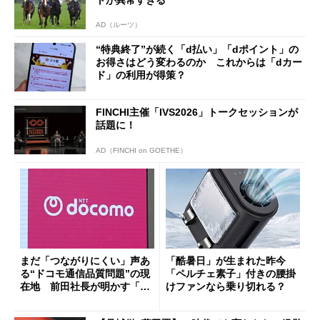
AD（ルーツ）
“特典終了”が続く「d払い」「dポイント」の
お得さはどう変わるのか これからは「dカー
ド」の利用が得策？
FINCHI主催「IVS2026」トークセッションが
話題に！
AD（FINCHI on GOETHE）
まだ「つながりにくい」声あ
「酷暑日」が生まれた昨今
る“ドコモ通信品質問題”の現
「ペルチェ素子」付きの腰掛
在地 前田社長が明かす「道
けファンなら乗り切れる？
半ば」の詳細解説