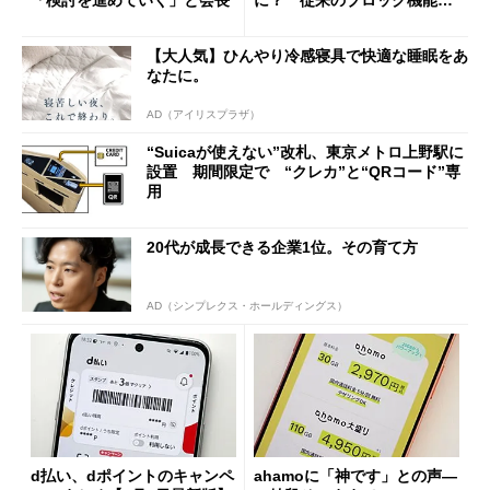
の決定的な違い
【大人気】ひんやり冷感寝具で快適な睡眠をあ
なたに。
AD（アイリスプラザ）
“Suicaが使えない”改札、東京メトロ上野駅に
設置 期間限定で “クレカ”と“QRコード”専
用
20代が成長できる企業1位。その育て方
AD（シンプレクス・ホールディングス）
d払い、dポイントのキャンペ
ahamoに「神です」との声―