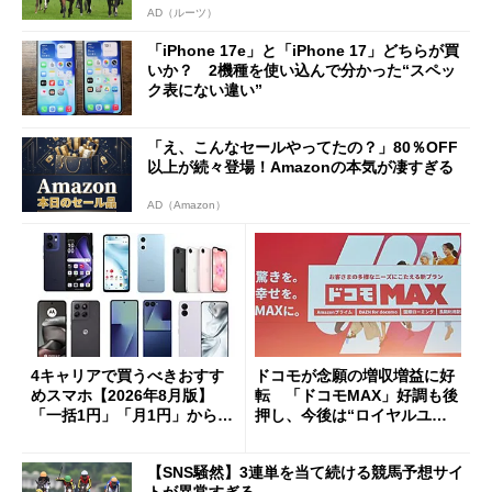
AD（ルーツ）
「iPhone 17e」と「iPhone 17」どちらが買
いか？ 2機種を使い込んで分かった“スペッ
ク表にない違い”
「え、こんなセールやってたの？」80％OFF
以上が続々登場！Amazonの本気が凄すぎる
AD（Amazon）
4キャリアで買うべきおすす
ドコモが念願の増収増益に好
めスマホ【2026年8月版】
転 「ドコモMAX」好調も後
「一括1円」「月1円」からお
押し、今後は“ロイヤルユー
得なiPhone／Pixel／Galaxy
ザー”を重視
まで
【SNS騒然】3連単を当て続ける競馬予想サイ
トが異常すぎる