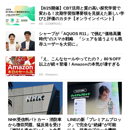
に
【8/25開催】CBT活用と質の高い探究学習で
変わる！次期学習指導要領を見据えた新しい学
びと評価のカタチ【オンラインイベント】
AD（COMPASS）
シャープが「AQUOS R11」で挑む“価格高騰
時代”のスマホ戦略 「シェアを追うよりも既
存ユーザーを大切に」
「え、こんなセールやってたの？」80％OFF
以上が続々登場！Amazonの本気が凄すぎる
AD（Amazon）
NHK受信料パトカー・消防車
LINEの新「プレミアムブロッ
から徴収問題、猛反発を受け
ク」で完全な“絶縁”が可能
「検討を進めていく」と会長
に？ 従来のブロック機能と