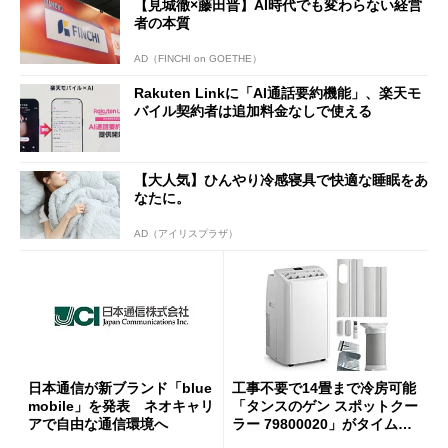
【見城徹×藤田晋】AI時代でも変わらない経営
者の本質
AD（FINCHI on GOETHE）
Rakuten Linkに「AI通話要約機能」、楽天モ
バイル契約者は追加料金なしで使える
【大人気】ひんやり冷感寝具で快適な睡眠をあ
なたに。
AD（アイリスプラザ）
日本通信が新ブランド「blue
工事不要で14畳まで冷房可能
mobile」を発表 ネオキャリ
「タンスのゲン スポットクー
アで自由な通信環境へ
ラー 79800020」がタイムセ
ールで10％オフの5万3999円