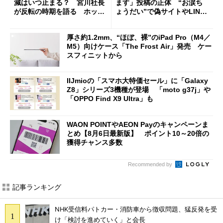
減はいつ止まる？ 宮川社長
ます」投稿の正体 “お涙ち
が反転の時期を語る ホッピ
ょうだい”で偽サイトやLINE
ング対策は「真剣にやりすぎ
へ誘導するカラクリ
た」
厚さ約1.2mm、“ほぼ、裸”のiPad Pro（M4／
M5）向けケース「The Frost Air」発売 ケー
スフィニットから
IIJmioの「スマホ大特価セール」に「Galaxy
Z8」シリーズ3機種が登場 「moto g37j」や
「OPPO Find X9 Ultra」も
WAON POINTやAEON Payのキャンペーンま
とめ【8月6日最新版】 ポイント10～20倍の
獲得チャンス多数
Recommended by
記事ランキング
NHK受信料パトカー・消防車から徴収問題、猛反発を受
け「検討を進めていく」と会長