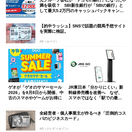
元グループ会社が「ドコモの銀行」になった不
満を吸収？ SBI新生銀行が「SBIの銀行」と
して最大5.2万円のキャッシュバックキャンペ
ーンを開催
【的中ラッシュ】SNSで話題の競馬予想サイト
を実際に検証。
AD（ルーツ）
ゲオが「ゲオのサマーセール
JR東日本「分かりにくい」新
2026」を8月8日から開催、中
幹線券売機を改善へ なぜ、
古のスマホやゲームがお得に
スマホではなく「駅での最短
1分購入」を実現？
全経営者・個人事業主が作るべき「圧倒的コス
パのビジネスカード」
AD（クレディセゾン）