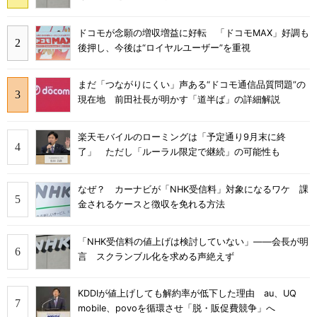
ドコモが念願の増収増益に好転 「ドコモMAX」好調も
後押し、今後は“ロイヤルユーザー”を重視
まだ「つながりにくい」声ある“ドコモ通信品質問題”の
現在地 前田社長が明かす「道半ば」の詳細解説
楽天モバイルのローミングは「予定通り9月末に終
了」 ただし「ルーラル限定で継続」の可能性も
なぜ？ カーナビが「NHK受信料」対象になるワケ 課
金されるケースと徴収を免れる方法
「NHK受信料の値上げは検討していない」――会長が明
言 スクランブル化を求める声絶えず
KDDIが値上げしても解約率が低下した理由 au、UQ
mobile、povoを循環させ「脱・販促費競争」へ