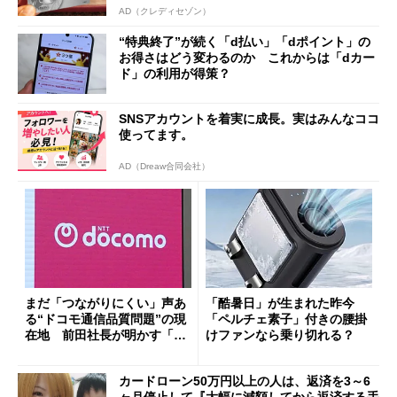
AD（クレディセゾン）
“特典終了”が続く「d払い」「dポイント」の
お得さはどう変わるのか これからは「dカー
ド」の利用が得策？
SNSアカウントを着実に成長。実はみんなココ
使ってます。
AD（Dreaw合同会社）
まだ「つながりにくい」声あ
「酷暑日」が生まれた昨今
る“ドコモ通信品質問題”の現
「ペルチェ素子」付きの腰掛
在地 前田社長が明かす「道
けファンなら乗り切れる？
半ば」の詳細解説
カードローン50万円以上の人は、返済を3～6