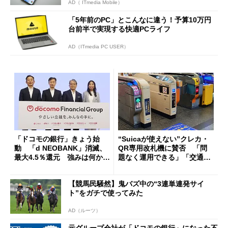
AD（ ITmedia Mobile）
「5年前のPC」とこんなに違う！予算10万円
台前半で実現する快適PCライフ
AD（ITmedia PC USER）
「ドコモの銀行」きょう始
“Suicaが使えない”クレカ・
動 「d NEOBANK」消滅、
QR専用改札機に賛否 「問
最大4.5％還元 強みは何か解
題なく運用できる」「交通系I
説
Cの方がスムーズ」
【競馬民騒然】鬼バズ中の“3連単連発サイ
ト”をガチで使ってみた
AD（ルーツ）