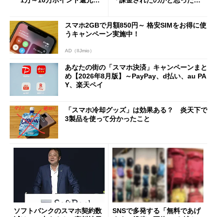
1万～10万ポイント還元の
「課金されたのかと思った」
施策がめじろ押し
と戸惑いも
スマホ2GBで月額850円～ 格安SIMをお得に使
うキャンペーン実施中！
AD（IIJmio）
あなたの街の「スマホ決済」キャンペーンまと
め【2026年8月版】～PayPay、d払い、au PA
Y、楽天ペイ
「スマホ冷却グッズ」は効果ある？ 炎天下で
3製品を使って分かったこと
ソフトバンクのスマホ契約数
SNSで多発する「無料であげ