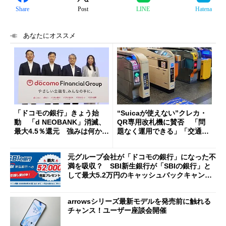
Share
Post
LINE
Hatena
あなたにオススメ
「ドコモの銀行」きょう始
“Suicaが使えない”クレカ・
動 「d NEOBANK」消滅、
QR専用改札機に賛否 「問
最大4.5％還元 強みは何か解
題なく運用できる」「交通系I
説
Cの方がスムーズ」
元グループ会社が「ドコモの銀行」になった不
満を吸収？ SBI新生銀行が「SBIの銀行」と
して最大5.2万円のキャッシュバックキャンペ
ーンを開催
arrowsシリーズ最新モデルを発売前に触れる
チャンス！ユーザー座談会開催