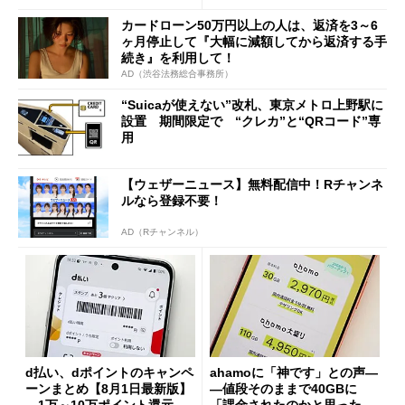
カードローン50万円以上の人は、返済を3～6
ヶ月停止して『大幅に減額してから返済する手
続き』を利用して！
AD（渋谷法務総合事務所）
“Suicaが使えない”改札、東京メトロ上野駅に
設置 期間限定で “クレカ”と“QRコード”専
用
【ウェザーニュース】無料配信中！Rチャンネ
ルなら登録不要！
AD（Rチャンネル）
d払い、dポイントのキャンペ
ahamoに「神です」との声―
ーンまとめ【8月1日最新版】
―値段そのままで40GBに