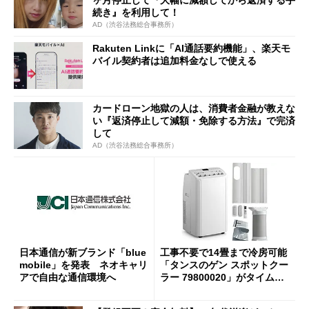
ヶ月停止して『大幅に減額してから返済する手
続き』を利用して！
AD（渋谷法務総合事務所）
Rakuten Linkに「AI通話要約機能」、楽天モ
バイル契約者は追加料金なしで使える
カードローン地獄の人は、消費者金融が教えな
い『返済停止して減額・免除する方法』で完済
して
AD（渋谷法務総合事務所）
日本通信が新ブランド「blue
工事不要で14畳まで冷房可能
mobile」を発表 ネオキャリ
「タンスのゲン スポットクー
アで自由な通信環境へ
ラー 79800020」がタイムセ
ールで10％オフの5万3999円
に