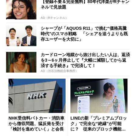
【登録不要＆完全無料】80年代洋楽がRチャン
ネルで見放題
AD（Rチャンネル）
シャープが「AQUOS R11」で挑む“価格高騰
時代”のスマホ戦略 「シェアを追うよりも既
存ユーザーを大切に」
カードローン地獄から抜け出したい人は、返済
を3～6ヶ月停止して『大幅に減額してから返
済する手続き』で完済して！
AD（渋谷法務総合事務所）
NHK受信料パトカー・消防車
LINEの新「プレミアムブロッ
から徴収問題、猛反発を受け
ク」で完全な“絶縁”が可能
「検討を進めていく」と会長
に？ 従来のブロック機能と
の決定的な違い