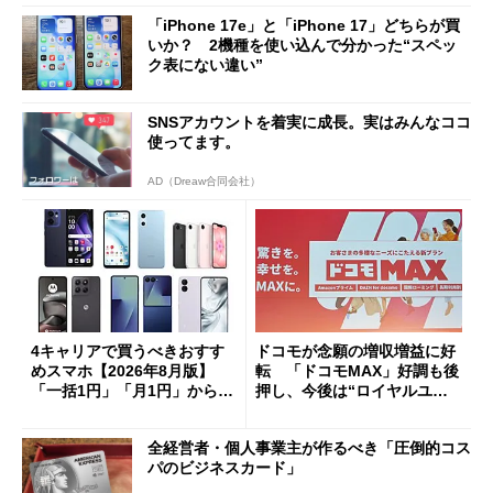
「iPhone 17e」と「iPhone 17」どちらが買
いか？ 2機種を使い込んで分かった“スペッ
ク表にない違い”
SNSアカウントを着実に成長。実はみんなココ
使ってます。
AD（Dreaw合同会社）
4キャリアで買うべきおすす
ドコモが念願の増収増益に好
めスマホ【2026年8月版】
転 「ドコモMAX」好調も後
「一括1円」「月1円」からお
押し、今後は“ロイヤルユー
得なiPhone／Pixel／Galaxy
ザー”を重視
まで
全経営者・個人事業主が作るべき「圧倒的コス
パのビジネスカード」