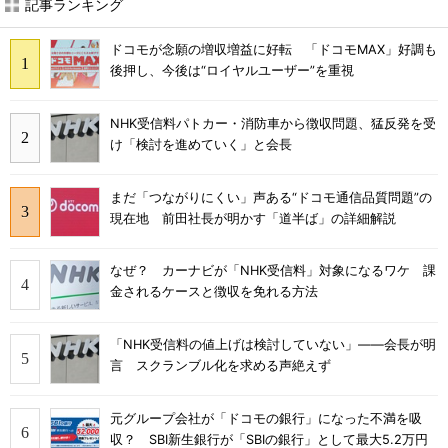
記事ランキング
ドコモが念願の増収増益に好転 「ドコモMAX」好調も
後押し、今後は“ロイヤルユーザー”を重視
NHK受信料パトカー・消防車から徴収問題、猛反発を受
け「検討を進めていく」と会長
まだ「つながりにくい」声ある“ドコモ通信品質問題”の
現在地 前田社長が明かす「道半ば」の詳細解説
なぜ？ カーナビが「NHK受信料」対象になるワケ 課
金されるケースと徴収を免れる方法
「NHK受信料の値上げは検討していない」――会長が明
言 スクランブル化を求める声絶えず
元グループ会社が「ドコモの銀行」になった不満を吸
収？ SBI新生銀行が「SBIの銀行」として最大5.2万円