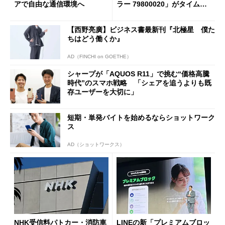
アで自由な通信環境へ
ラー 79800020」がタイムセ
ールで10％オフの5万3999円
に
【西野亮廣】ビジネス書最新刊『北極星 僕た
ちはどう働くか』
AD（FINCHI on GOETHE）
シャープが「AQUOS R11」で挑む“価格高騰
時代”のスマホ戦略 「シェアを追うよりも既
存ユーザーを大切に」
短期・単発バイトを始めるならショットワーク
ス
AD（ショットワークス）
NHK受信料パトカー・消防車
LINEの新「プレミアムブロッ