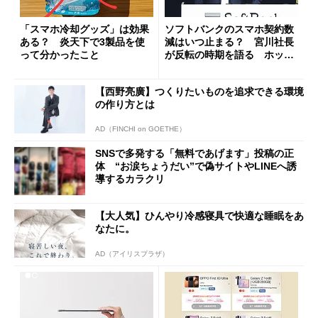
「スマホ冷却グッズ」は効果
ソフトバンクのスマホ契約数
ある？ 炎天下で3製品を使
減はいつ止まる？ 宮川社長
って分かったこと
が反転の時期を語る ホッピ
ング対策は「真剣にやりすぎ
た」
【西野亮廣】つくりたいものを追求できる環境
の作り方とは
AD（FINCHI on GOETHE）
SNSで多発する「無料であげます」投稿の正
体 “お涙ちょうだい”で偽サイトやLINEへ誘
導するカラクリ
【大人気】ひんやり冷感寝具で快適な睡眠をあ
なたに。
AD（アイリスプラザ）