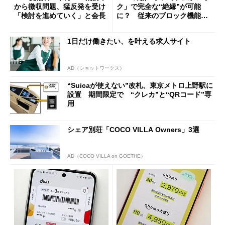
から徴収問題、猛反発を受け
ク」で完全な“絶縁”が可能
「検討を進めていく」と会長
に？ 従来のブロック機能と
の決定的な違い
1日だけ働きたい、を叶える求人サイト
AD（ショットワークス）
“Suicaが使えない”改札、東京メトロ上野駅に
設置 期間限定で “クレカ”と“QRコード”専
用
シェア別荘「COCO VILLA Owners」3選
AD（COCO VILLA on GOETHE）