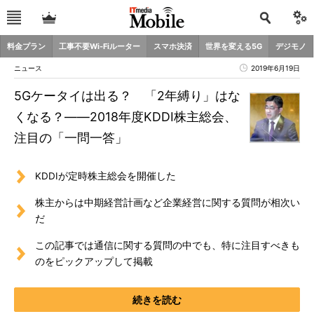
料金プラン
工事不要Wi-Fiルーター
スマホ決済
世界を変える5G
デジモノ
ニュース
2019年6月19日
5Gケータイは出る？ 「2年縛り」はな
くなる？――2018年度KDDI株主総会、
注目の「一問一答」
KDDIが定時株主総会を開催した
株主からは中期経営計画など企業経営に関する質問が相次い
だ
この記事では通信に関する質問の中でも、特に注目すべきも
のをピックアップして掲載
続きを読む