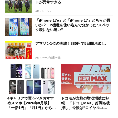
トが異常すぎる
AD（ルーツ）
「iPhone 17e」と「iPhone 17」どちらが買
いか？ 2機種を使い込んで分かった“スペッ
ク表にない違い”
アマゾン1位の実績！380円で5日間お試し。
AD（ハーブ健康本舗）
4キャリアで買うべきおすす
ドコモが念願の増収増益に好
めスマホ【2026年8月版】
転 「ドコモMAX」好調も後
「一括1円」「月1円」からお
押し、今後は“ロイヤルユー
得なiPhone／Pixel／Galaxy
ザー”を重視
まで