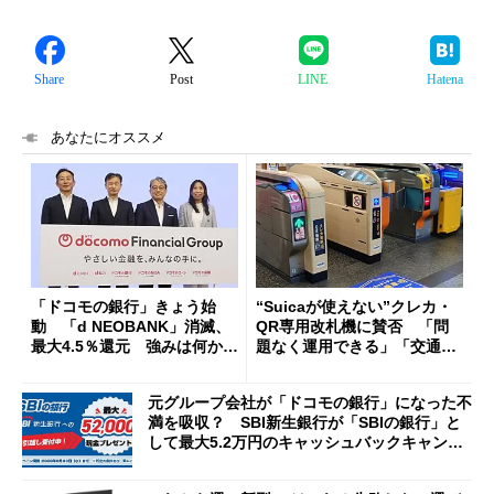
Share
Post
LINE
Hatena
あなたにオススメ
「ドコモの銀行」きょう始
“Suicaが使えない”クレカ・
動 「d NEOBANK」消滅、
QR専用改札機に賛否 「問
最大4.5％還元 強みは何か解
題なく運用できる」「交通系I
説
Cの方がスムーズ」
元グループ会社が「ドコモの銀行」になった不
満を吸収？ SBI新生銀行が「SBIの銀行」と
して最大5.2万円のキャッシュバックキャンペ
ーンを開催