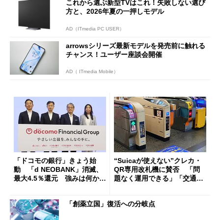
これから選ぶ新型TVはこれ！失敗しない選び
方と、2026年夏の一押しモデル
AD（ITmedia PC USER）
arrowsシリーズ最新モデルを発売前に触れる
チャンス！ユーザー座談会開催
AD（ ITmedia Mobile）
「ドコモの銀行」きょう始
“Suicaが使えない”クレカ・
動 「d NEOBANK」消滅、
QR専用改札機に賛否 「問
最大4.5％還元 強みは何か解
題なく運用できる」「交通系I
説
Cの方がスムーズ」
「創薬立国」復活への分岐点