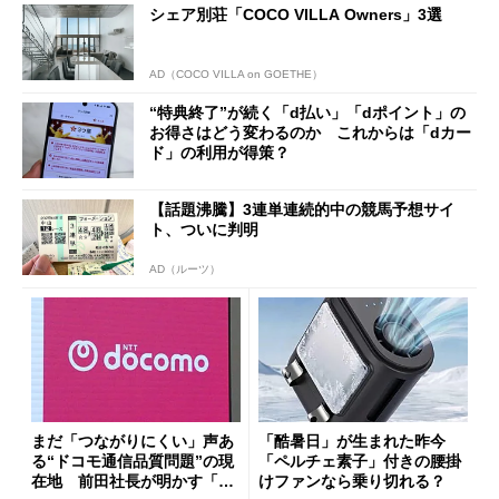
シェア別荘「COCO VILLA Owners」3選
AD（COCO VILLA on GOETHE）
“特典終了”が続く「d払い」「dポイント」の
お得さはどう変わるのか これからは「dカー
ド」の利用が得策？
【話題沸騰】3連単連続的中の競馬予想サイ
ト、ついに判明
AD（ルーツ）
まだ「つながりにくい」声あ
「酷暑日」が生まれた昨今
る“ドコモ通信品質問題”の現
「ペルチェ素子」付きの腰掛
在地 前田社長が明かす「道
けファンなら乗り切れる？