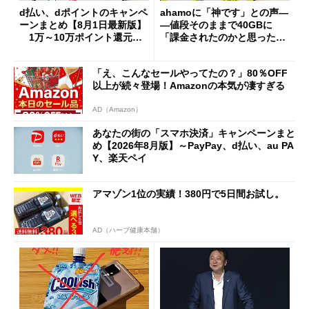
d払い、dポイントのキャンペ
ahamoに「神です」との声―
ーンまとめ【8月1日最新版】
―値段そのままで40GBに
1万～10万ポイント還元の
「課金されたのかと思った」
施策がめじろ押し
と戸惑いも
「え、こんなセールやってたの？」80％OFF
以上が続々登場！Amazonの本気が凄すぎる
AD（Amazon）
あなたの街の「スマホ決済」キャンペーンまと
め【2026年8月版】～PayPay、d払い、au PA
Y、楽天ペイ
アマゾン1位の実績！380円で5日間お試し。
AD（ハーブ健康本舗）