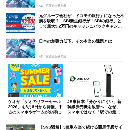
AD（三菱総合研究所）
元グループ会社が「ドコモの銀行」になった不
満を吸収？ SBI新生銀行が「SBIの銀行」と
して最大5.2万円のキャッシュバックキャンペ
ーンを開催
日本の創薬力低下、その本当の課題とは
AD（三菱総合研究所）
ゲオが「ゲオのサマーセール
JR東日本「分かりにくい」新
2026」を8月8日から開催、中
幹線券売機を改善へ なぜ、
古のスマホやゲームがお得に
スマホではなく「駅での最短
1分購入」を実現？
【SNS騒然】3連単を当て続ける競馬予想サイ