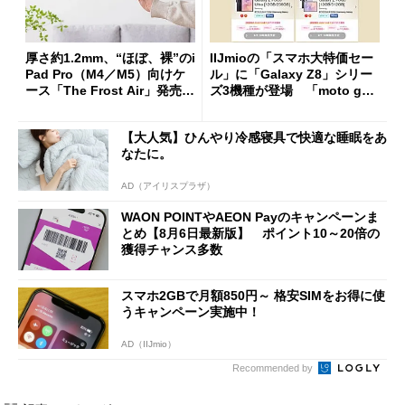
厚さ約1.2mm、“ほぼ、裸”のi
IIJmioの「スマホ大特価セー
Pad Pro（M4／M5）向けケ
ル」に「Galaxy Z8」シリー
ース「The Frost Air」発売
ズ3機種が登場 「moto g37
ケースフィニットから
j」や「OPPO Find X9 Ultr
a」も
【大人気】ひんやり冷感寝具で快適な睡眠をあ
なたに。
AD（アイリスプラザ）
WAON POINTやAEON Payのキャンペーンま
とめ【8月6日最新版】 ポイント10～20倍の
獲得チャンス多数
スマホ2GBで月額850円～ 格安SIMをお得に使
うキャンペーン実施中！
AD（IIJmio）
Recommended by