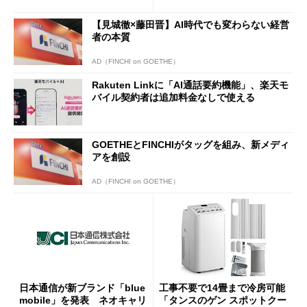
半ば」の詳細解説
【見城徹×藤田晋】AI時代でも変わらない経営
者の本質
AD（FINCHI on GOETHE）
Rakuten Linkに「AI通話要約機能」、楽天モ
バイル契約者は追加料金なしで使える
GOETHEとFINCHIがタッグを組み、新メディ
アを創設
AD（FINCHI on GOETHE）
日本通信が新ブランド「blue
工事不要で14畳まで冷房可能
mobile」を発表 ネオキャリ
「タンスのゲン スポットクー