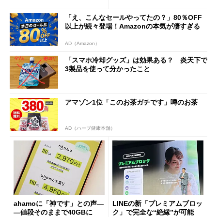
も既存ユーザーを大切に」
Wi-Fi「00000JAPAN」も開
放
「え、こんなセールやってたの？」80％OFF
以上が続々登場！Amazonの本気が凄すぎる
AD（Amazon）
「スマホ冷却グッズ」は効果ある？ 炎天下で
3製品を使って分かったこと
アマゾン1位「このお茶ガチです」噂のお茶
AD（ハーブ健康本舗）
ahamoに「神です」との声―
LINEの新「プレミアムブロッ
―値段そのままで40GBに
ク」で完全な“絶縁”が可能