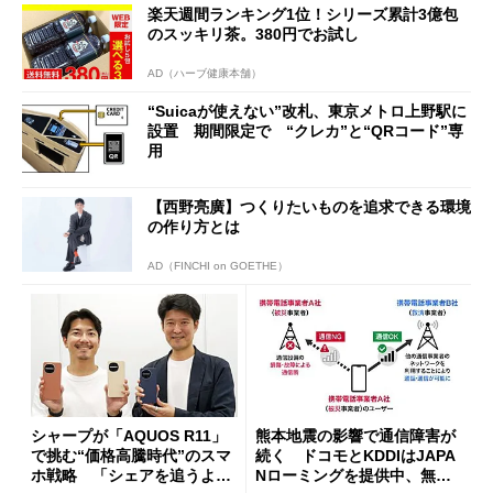
楽天週間ランキング1位！シリーズ累計3億包
開催
のスッキリ茶。380円でお試し
AD（ハーブ健康本舗）
“Suicaが使えない”改札、東京メトロ上野駅に
設置 期間限定で “クレカ”と“QRコード”専
用
【西野亮廣】つくりたいものを追求できる環境
の作り方とは
AD（FINCHI on GOETHE）
シャープが「AQUOS R11」
熊本地震の影響で通信障害が
で挑む“価格高騰時代”のスマ
続く ドコモとKDDIはJAPA
ホ戦略 「シェアを追うより
Nローミングを提供中、無料