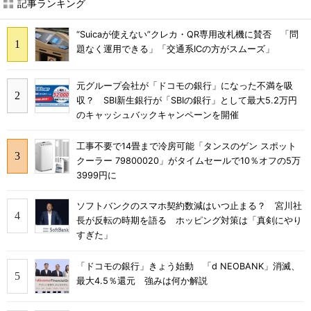
記事ランキング
“Suicaが使えない”クレカ・QR専用改札機に賛否 「問
題なく運用できる」「交通系ICの方がスムーズ」
元グループ会社が「ドコモの銀行」になった不満を吸
収？ SBI新生銀行が「SBIの銀行」として最大5.2万円
のキャッシュバックキャンペーンを開催
工事不要で14畳まで冷房可能「タンスのゲン スポット
クーラー 79800020」がタイムセールで10％オフの5万
3999円に
ソフトバンクのスマホ契約数減はいつ止まる？ 宮川社
長が反転の時期を語る ホッピング対策は「真剣にやり
すぎた」
「ドコモの銀行」きょう始動 「d NEOBANK」消滅、
最大4.5％還元 強みは何か解説