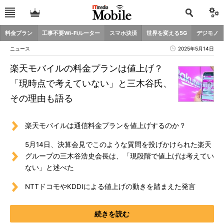
料金プラン
工事不要Wi-Fiルーター
スマホ決済
世界を変える5G
デジモノ
ニュース
2025年5月14日
楽天モバイルの料金プランは値上げ？
「現時点で考えていない」と三木谷氏、
その理由も語る
楽天モバイルは通信料金プランを値上げするのか？
5月14日、決算会見でこのような質問を投げかけられた楽天
グループの三木谷浩史会長は、「現段階で値上げは考えてい
ない」と述べた
NTTドコモやKDDIによる値上げの動きを踏まえた発言
続きを読む