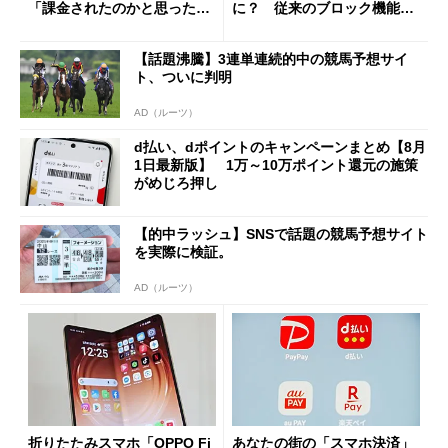
「課金されたのかと思った」
に？ 従来のブロック機能と
と戸惑いも
の決定的な違い
【話題沸騰】3連単連続的中の競馬予想サイ
ト、ついに判明
AD（ルーツ）
d払い、dポイントのキャンペーンまとめ【8月
1日最新版】 1万～10万ポイント還元の施策
がめじろ押し
【的中ラッシュ】SNSで話題の競馬予想サイト
を実際に検証。
AD（ルーツ）
折りたたみスマホ「OPPO Fi
あなたの街の「スマホ決済」