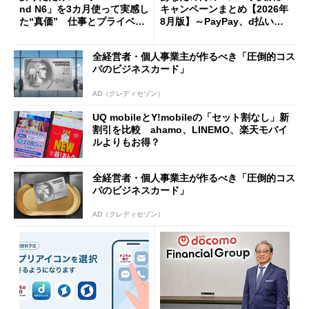
nd N6」を3カ月使って実感し
キャンペーンまとめ【2026年
た“真価” 仕事とプライベー
8月版】～PayPay、d払い、a
トで大活躍
u PAY、楽天ペイ
全経営者・個人事業主が作るべき「圧倒的コス
パのビジネスカード」
AD（クレディセゾン）
UQ mobileとY!mobileの「セット割なし」新
割引を比較 ahamo、LINEMO、楽天モバイ
ルよりもお得？
全経営者・個人事業主が作るべき「圧倒的コス
パのビジネスカード」
AD（クレディセゾン）