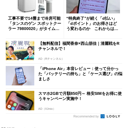
工事不要で14畳まで冷房可能
“特典終了”が続く「d払い」
「タンスのゲン スポットクー
「dポイント」のお得さはど
ラー 79800020」がタイムセ
う変わるのか これからは
ールで10％オフの5万3999円
「dカード」の利用が得策？
に
【無料配信】福間香奈×西山朋佳｜清麗戦をR
チャンネルで！
AD（Rチャンネル）
「iPhone Air」本音レビュー：使って分かっ
た「バッテリーの持ち」と「ケース選び」の悩
ましさ
スマホ2GBで月額850円～ 格安SIMをお得に使
うキャンペーン実施中！
AD（IIJmio）
Recommended by