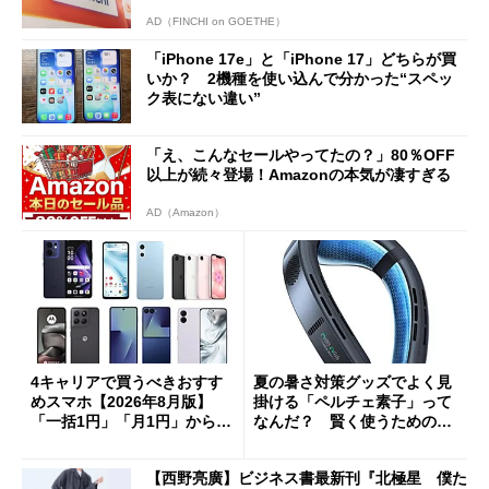
AD（FINCHI on GOETHE）
「iPhone 17e」と「iPhone 17」どちらが買
いか？ 2機種を使い込んで分かった“スペッ
ク表にない違い”
「え、こんなセールやってたの？」80％OFF
以上が続々登場！Amazonの本気が凄すぎる
AD（Amazon）
4キャリアで買うべきおすす
夏の暑さ対策グッズでよく見
めスマホ【2026年8月版】
掛ける「ペルチェ素子」って
「一括1円」「月1円」からお
なんだ？ 賢く使うための注
得なiPhone／Pixel／Galaxy
意点も
まで
【西野亮廣】ビジネス書最新刊『北極星 僕た