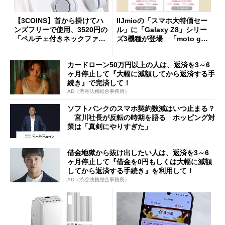
【3COINS】首から掛けてハ
IIJmioの「スマホ大特価セー
ンズフリーで使用、3520円の
ル」に「Galaxy Z8」シリー
「ペルチェ付きネックファ
ズ3機種が登場 「moto g37
ン」
j」や「OPPO Find X9 Ultr
a」も
カードローン50万円以上の人は、返済を3～6
ヶ月停止して『大幅に減額してから返済する手
続き』で完済して！
AD（渋谷法務総合事務所）
ソフトバンクのスマホ契約数減はいつ止まる？
宮川社長が反転の時期を語る ホッピング対
策は「真剣にやりすぎた」
借金地獄から抜け出したい人は、返済を3～6
ヶ月停止して『借金を0円もしくは大幅に減額
してから返済する手続き』を利用して！
AD（渋谷法務総合事務所）