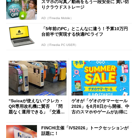
スマホの写真／動画をもう一段安全に 買い切
りクラウドストレージ
AD（ITmedia Mobile）
「5年前のPC」とこんなに違う！予算10万円
台前半で実現する快適PCライフ
AD（ITmedia PC USER）
“Suicaが使えない”クレカ・
ゲオが「ゲオのサマーセール
QR専用改札機に賛否 「問
2026」を8月8日から開催、中
題なく運用できる」「交通系I
古のスマホやゲームがお得に
Cの方がスムーズ」
FINCHI主催「IVS2026」トークセッションが
話題に！