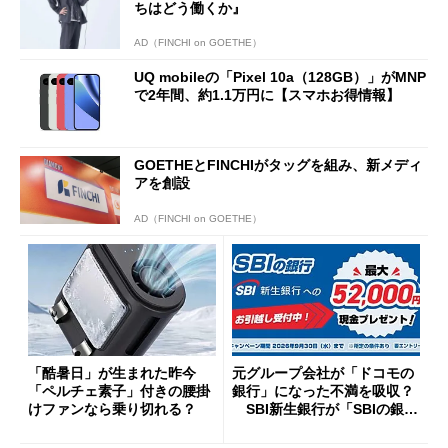
ちはどう働くか』
AD（FINCHI on GOETHE）
UQ mobileの「Pixel 10a（128GB）」がMNP
で2年間、約1.1万円に【スマホお得情報】
GOETHEとFINCHIがタッグを組み、新メディ
アを創設
AD（FINCHI on GOETHE）
「酷暑日」が生まれた昨今
元グループ会社が「ドコモの
「ペルチェ素子」付きの腰掛
銀行」になった不満を吸収？
けファンなら乗り切れる？
SBI新生銀行が「SBIの銀
行」として最大5.2万円のキャ
ッシュバックキャンペーンを