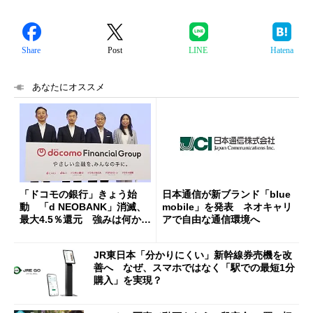
Share
Post
LINE
Hatena
あなたにオススメ
「ドコモの銀行」きょう始
日本通信が新ブランド「blue
動 「d NEOBANK」消滅、
mobile」を発表 ネオキャリ
最大4.5％還元 強みは何か解
アで自由な通信環境へ
説
JR東日本「分かりにくい」新幹線券売機を改
善へ なぜ、スマホではなく「駅での最短1分
購入」を実現？