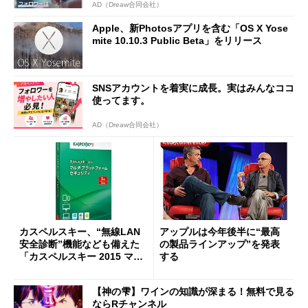
AD（Dreaw合同会社）
Apple、新Photosアプリを含む「OS X Yose
mite 10.10.3 Public Beta」をリリース
SNSアカウントを着実に成長。実はみんなココ
使ってます。
AD（Dreaw合同会社）
カスペルスキー、“無線LAN
アップルは今年後半に“最高
安全診断”機能なども備えた
の製品ラインアップ”を発表
「カスペルスキー 2015 マル
する
チプラットフォーム セキュリ
ティ」
【神の雫】ワインの知識が深まる！無料で見る
ならRチャンネル