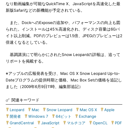
なり動画編集が可能なQuickTime X、JavaScriptを高速化した最
新版Safariなどの新機能が予定されている。
また、DockへのExposeの追加や、パフォーマンスの向上も図
られた。インストールは45％高速化され、ディスク容量は6Gバ
イト以上削減。PDFのプレビューは1.5倍、JPEGのプレビューは2
倍速くなるとしている。
基調講演にて明らかにされたSnow Leopardの詳報は、追って
リポートを掲載する。
※アップルの広報発表を受け、Mac OS X Snow Leopard Up-to-
Dateプログラムの提供時期と価格、Mac Box Setの価格を追記し
ました（2009年6月9日11時、編集部追記）
関連キーワード
Leopard
|
Mac
|
Snow Leopard
|
Mac OS X
|
Apple
|
開発者
|
Windows 7
|
64ビット
|
Exchange
|
GrandCentral
|
JavaScript
|
マルチコア
|
OpenCL
|
PDF