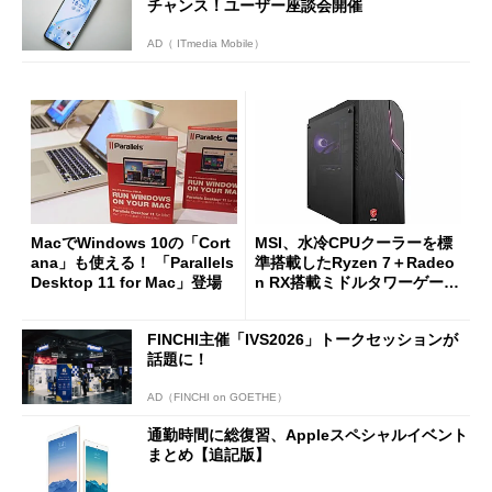
チャンス！ユーザー座談会開催
AD（ ITmedia Mobile）
MacでWindows 10の「Cort
MSI、水冷CPUクーラーを標
ana」も使える！ 「Parallels
準搭載したRyzen 7＋Radeo
Desktop 11 for Mac」登場
n RX搭載ミドルタワーゲーミ
ングPC
FINCHI主催「IVS2026」トークセッションが
話題に！
AD（FINCHI on GOETHE）
通勤時間に総復習、Appleスペシャルイベント
まとめ【追記版】