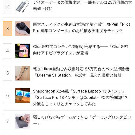
アイオーデータの価格改定、一部モデルは25万円超の大
幅値上げに
巨大スティックが生み出す謎の“脳汁感” XPPen「Pilot
Pro 編集コンソール」のお絵描き実用度をチェック
ChatGPTでコンテンツ制作が完結する――「ChatGPT
向けアドビプラグイン」が登場
軽さ1.1kg×自動ごみ収集対応で5万円台のペン型掃除機
「Dreame S1 Station」を試す 見えた長所と短所
Snapdragon X2搭載「Surface Laptop 13.8インチ」
「Surface Pro 13インチ」はCopilot+ PCの“完成形”？
外観をじっくりとチェックしてみた
寝ころびながらゲームができる「ゲーミングロングピロ
ー」