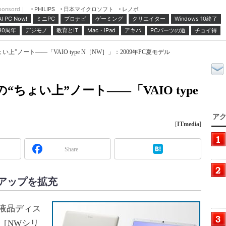
ponsord｜
日本マイクロソフト
レノボ
PHILIPS
ミニPC
プロナビ
ゲーミング
クリエイター
Windows 10終了
AI PC Now!
30周年
デジモノ
教育とIT
Mac・iPad
アキバ
PCパーツの道
チョイ得
上”ノート――「VAIO type N［NW］」：2009年PC夏モデル
“ちょい上”ノート――「VAIO type
アク
[
ITmedia
]
Share
アップを拡充
ド液晶ディス
 N［NWシリ