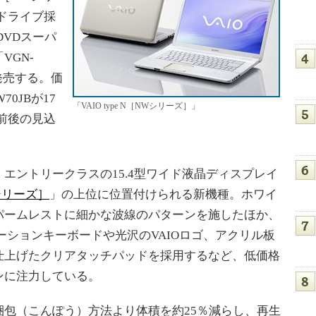
scドライブ採
DVDスーパ
VGN-
に発売する。価
0JBが17
「VAIO type N［NWシリーズ］」
円前後の見込
］は、エントリークラスの15.4型ワイド液晶ディスプレイ
NSシリーズ］
」の上位に位置付けられる新機種。ホワイ
パームレストに細かな波線のパターンを施したほか、
ーションキーボードや光沢のVAIOロゴ、アクリル板
仕上げたクリアタッチパッドを採用するなど、低価格
ンに注力している。
包（こんぽう）方法より体積を約25％減らし、再生