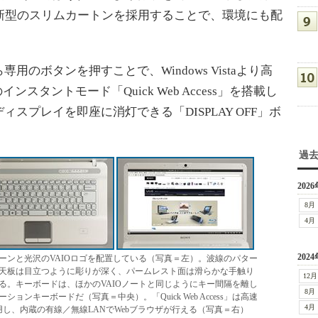
新型のスリムカートンを採用することで、環境にも配
ボタンを押すことで、Windows Vistaより高
スタントモード「Quick Web Access」を搭載し
スプレイを即座に消灯できる「DISPLAY OFF」ボ
過
2026
8月
4月
2024
ーンと光沢のVAIOロゴを配置している（写真＝左）。波線のパター
天板は目立つように彫りが深く、パームレスト面は滑らかな手触り
12月
る。キーボードは、ほかのVAIOノートと同じようにキー間隔を離し
8月
ンキーボードだ（写真＝中央）。「Quick Web Access」は高速
4月
」を採用し、内蔵の有線／無線LANでWebブラウザが行える（写真＝右）