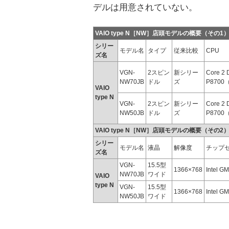
デルは用意されていない。
VAIO type N［NW］店頭モデルの概要（その1
シリー
モデル名
タイプ
従来比較
CPU
ズ名
VGN-
2スピン
新シリー
Core 2 
NW70JB
ドル
ズ
P8700
VAIO
type N
VGN-
2スピン
新シリー
Core 2 
NW50JB
ドル
ズ
P8700
VAIO type N［NW］店頭モデルの概要（その2
シリー
モデル名
液晶
解像度
チップ
ズ名
VGN-
15.5型
1366×768
Intel G
NW70JB
ワイド
VAIO
type N
VGN-
15.5型
1366×768
Intel G
NW50JB
ワイド