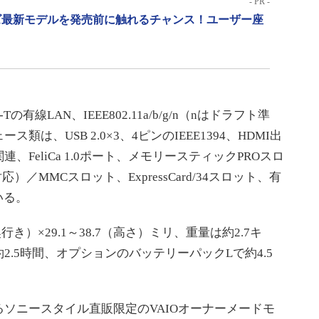
- PR -
リーズ最新モデルを発売前に触れるチャンス！ユーザー座
有線LAN、IEEE802.11a/b/g/n（nはドラフト準
は、USB 2.0×3、4ピンのIEEE1394、HDMI出
、FeliCa 1.0ポート、メモリースティックPROスロ
）／MMCスロット、ExpressCard/34スロット、有
いる。
き）×29.1～38.7（高さ）ミリ、重量は約2.7キ
.5時間、オプションのバッテリーパックLで約4.5
ソニースタイル直販限定のVAIOオーナーメードモ