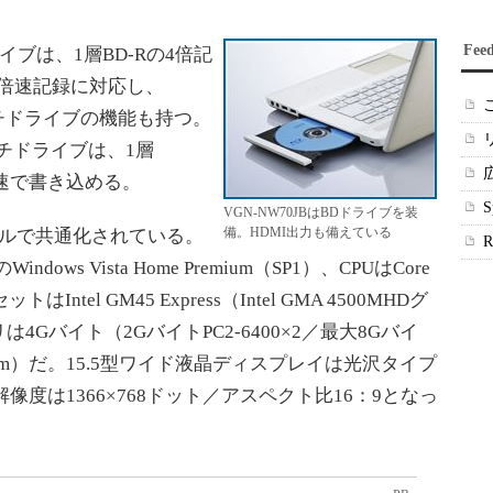
Fee
イブは、1層BD-Rの4倍記
の2倍速記録に対応し、
ルチドライブの機能も持つ。
ルチドライブは、1層
6倍速で書き込める。
VGN-NW70JBはBDドライブを装
備。HDMI出力も備えている
ルで共通化されている。
ws Vista Home Premium（SP1）、CPUはCore
トはIntel GM45 Express（Intel GMA 4500MHDグ
Gバイト（2GバイトPC2-6400×2／最大8Gバイ
0rpm）だ。15.5型ワイド液晶ディスプレイは光沢タイプ
度は1366×768ドット／アスペクト比16：9となっ