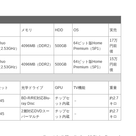
）
メモリ
HDD
OS
実売
17万
Duo
64ビット版Home
4096MB（DDR2）
500GB
円前
（2.53GHz）
Premium（SP1）
後
15万
Duo
64ビット版Home
4096MB（DDR2）
500GB
円前
（2.53GHz）
Premium（SP1）
後
）
セット
光学ドライブ
GPU
TV機能
重量
BD-R/RE対応Blu-
チップセ
約2.7
M45
－
ray Disc
ット内蔵
キロ
2層対応DVDスー
チップセ
約2.7
M45
－
パーマルチ
ット内蔵
キロ