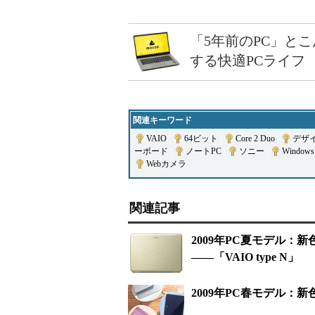
「5年前のPC」と
する快適PCライフ
関連キーワード
VAIO
|
64ビット
|
Core 2 Duo
|
デザ
ーボード
|
ノートPC
|
ソニー
|
Windows 
Webカメラ
関連記事
2009年PC夏モデル：
――「VAIO type N」
2009年PC春モデル：新