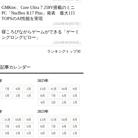
GMKtec、Core Ultra 7 258V搭載のミニ
PC「NucBox K17 Plus」発表 最大115
TOPSのAI性能を実現
（2026年08月07日）
寝ころびながらゲームができる「ゲーミ
ングロングピロー」
（2026年08月06日）
ランキングトップ30
去記事カレンダー
年
2025年
7月
6月
5月
12月
11月
10月
9月
3月
2月
1月
8月
7月
6月
5月
4月
3月
2月
1月
年
2023年
11月
10月
9月
12月
11月
10月
9月
7月
6月
5月
8月
7月
6月
5月
3月
2月
1月
4月
3月
2月
1月