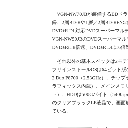
VGN-NW70JBが装備するBDドラ
録、2層BD-Rや1層／2層BD-RE
DVD±R DL対応DVDスーパーマ
VGN-NW50JBのDVDスーパーマ
DVD±Rに8倍速、DVD±R DLに
それ以外の基本スペックは2モデ
プリインストールOSは64ビット版のWindo
2 Duo P8700（2.53GHz）、チップセッ
ラフィックス内蔵）、メインメモリは4
ト）、HDDは500Gバイト（540
のクリアブラックLE液晶で、画面解像
ている。