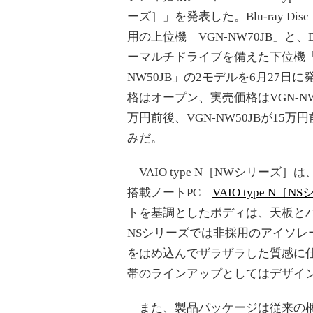
ーズ］」を発表した。Blu-ray Di
用の上位機「VGN-NW70JB」と、
ーマルチドライブを備えた下位機「
NW50JB」の2モデルを6月27日
格はオープン、実売価格はVGN-NW7
万円前後、VGN-NW50JBが15万
みだ。
VAIO type N［NWシリーズ
搭載ノートPC「
VAIO type N［
トを基調としたボディは、天板と
NSシリーズでは非採用のアイソレ
をはめ込んでザラザラした質感に
帯のラインアップとしてはデザイ
また、製品パッケージは従来の梱