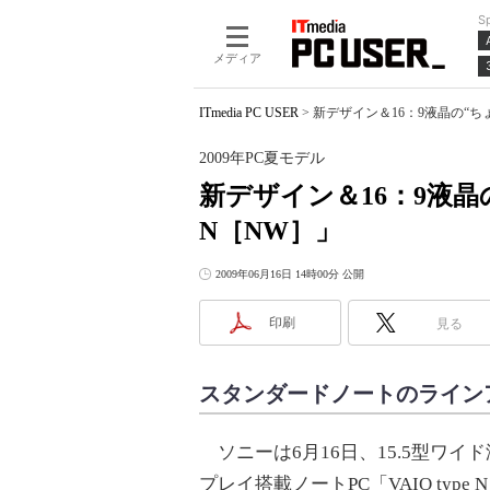
S
メディア
ITmedia PC USER
>
新デザイン＆16：9液晶の“ちょい
2009年PC夏モデル
新デザイン＆16：9液晶の
N［NW］」
2009年06月16日 14時00分 公開
印刷
見る
スタンダードノートのライン
ソニーは6月16日、15.5型ワイ
プレイ搭載ノートPC「VAIO type