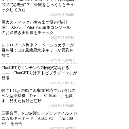
PCの“完成形”？ 外観をじっくりとチェ
ックしてみた
（2026年08月06日）
巨大スティックが生み出す謎の“脳汁
感” XPPen「Pilot Pro 編集コンソール」
のお絵描き実用度をチェック
（2026年08月07日）
レトロブーム到来？ ベージュカラーが
目を引くCRT風簡易水冷キットが異彩を
放つ
（2026年08月08日）
ChatGPTでコンテンツ制作が完結する
――「ChatGPT向けアドビプラグイン」が
登場
（2026年08月07日）
軽さ1.1kg×自動ごみ収集対応で5万円台の
ペン型掃除機「Dreame S1 Station」を試
す 見えた長所と短所
（2026年08月06日）
三陽合同、NuPhy製ロープロファイルメカ
ニカルキーボード「Air65 V3」「Air100
V3」を発売
（2026年08月07日）