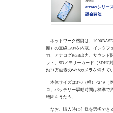
Special
arrowsシ
談会開催
ネットワーク機能は、1000BASE-Tの
拠）の無線LANを内蔵。インタフェース類
力、アナログRGB出力、サウンド関連
ット、SDメモリーカード（SDHC対応
効31万画素のWebカメラを備えて
本体サイズは370（幅）×249（奥行
ロ。バッテリー駆動時間は標準で約2
時間をうたう。
なお、購入時に仕様を選択できる