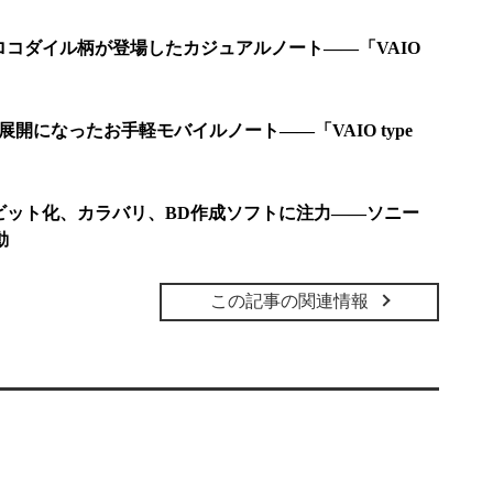
クロコダイル柄が登場したカジュアルノート――「VAIO
色展開になったお手軽モバイルノート――「VAIO type
64ビット化、カラバリ、BD作成ソフトに注力――ソニー
動
この記事の関連情報