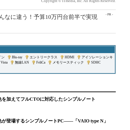
Copyright © ITmedia, Inc. All Rights Reserved.
- PR -
こんなに違う！予算10万円台前半で実現
イン
|
Blu-ray
|
エントリークラス
|
HDMI
|
アイソレーションキ
Vista
|
無線LAN
|
FeliCa
|
メモリースティック
|
SDHC
|
新色を加えてフルCTOに対応したシンプルノート
色が登場するシンプルノートPC――「VAIO type N」