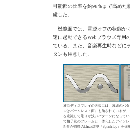
可能部の比率を約98％まで高めた
慮した。
機能面では、電源オフの状態から専用の
速に起動できるWebブラウズ専用のイン
ている。また、音楽再生時などにディ
タンも用意した。
液晶ディスプレイの天板には、波線のパタ
ンはパームレスト面にも施されているが、
を意識して彫りが浅いパターンになってい
て格子状のフレームと一体化したアイソレーショ
起動が特徴のLinux環境「SplashTop